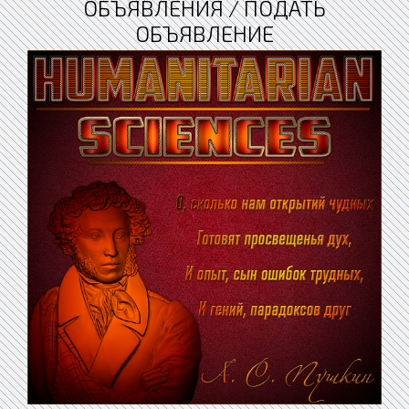
ОБЪЯВЛЕНИЯ / ПОДАТЬ
ОБЪЯВЛЕНИЕ