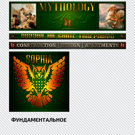
ФУНДАМЕНТАЛЬНОЕ