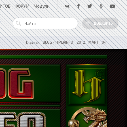
АЙТОВ
ФОРУМ
Модули
ДОБАВИТЬ
Главная
»
BLOG / HIPERINFO
»
2012
»
МАРТ
»
04