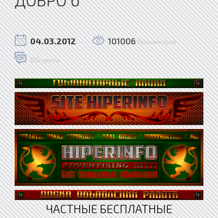
04.03.2012
101006
Просмотров
Обсудить
ЧАСТНЫЕ БЕСПЛАТНЫЕ