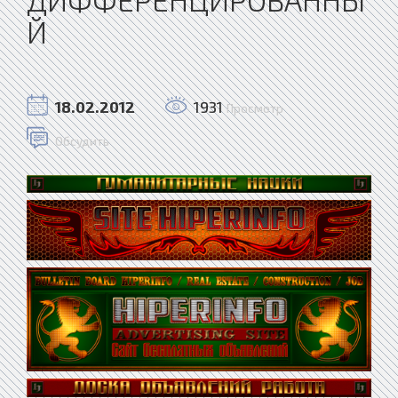
Й
18.02.2012
1931
Просмотр
Обсудить