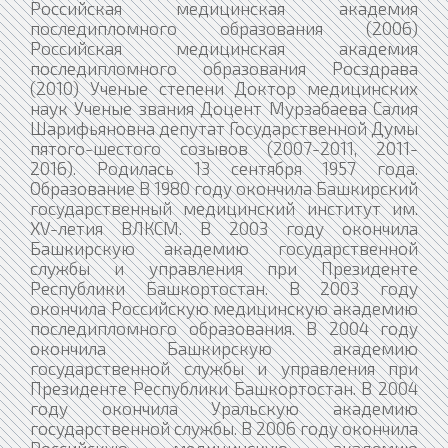
Российская медицинская академия
последипломного образования (2006)
Российская медицинская академия
последипломного образования Росздрава
(2010) Ученые степени Доктор медицинских
наук Ученые звания Доцент Мурзабаева Салия
Шарифьяновна депутат Государственной Думы
пятого-шестого созывов (2007-2011, 2011-
2016). Родилась 13 сентября 1957 года.
Образование В 1980 году окончила Башкирский
государственный медицинский институт им.
XV-летия ВЛКСМ. В 2003 году окончила
Башкирскую академию государственной
службы и управления при Президенте
Республики Башкортостан. В 2003 году
окончила Российскую медицинскую академию
последипломного образования. В 2004 году
окончила Башкирскую академию
государственной службы и управления при
Президенте Республики Башкортостан. В 2004
году окончила Уральскую академию
государственной службы. В 2006 году окончила