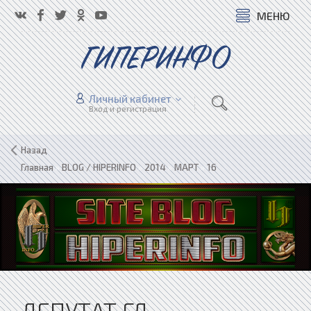
МЕНЮ
ГИПЕРИНФО
Личный кабинет
Вход и регистрация
Назад
Главная
»
BLOG / HIPERINFO
»
2014
»
МАРТ
»
16
ДЕПУТАТ ГД