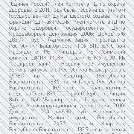
"Единая Россия". Член Комитета ГД по охране
здоровья. В 2011 году была избрана депутатом
Государственной Думы шестого созыва. Член
фракции "Единая Россия". Член Комитета ГД по
охране здоровья. Государственная Дума
Предвыборная декларация 2006: Доход 516
283,77 руб. (Администрация Президента
Республики Башкортостан ГОУ ВПО БАГС при
Президенте РБ Минздрав РБ, Уфимский
филиал СЗИПК ФСКН России БГМУ ООО КБ
"Соцкредитбанк" ) Недвижимое имущество
Земельный участок, Республика Башкортостан,
2978.0 кв. м Квартира, Республика
Башкортостан, 133.5 кв. м Гараж, Республика
Башкортостан, 16.9 кв. м Транспортные
средства Счета 837 000,0 руб. (Сбербанк ) Акции
846 шт. ОАО "Башкирэнерго" Государственная
Дума Антикоррупционная декларация 2010:
Доход 2 004 449,90 руб. Недвижимое
имущество Жилой дом, Республика
Башкортостан, 245.2 кв. м Квартира,
Республика Башкортостан, 133.5 кв. м, долевая