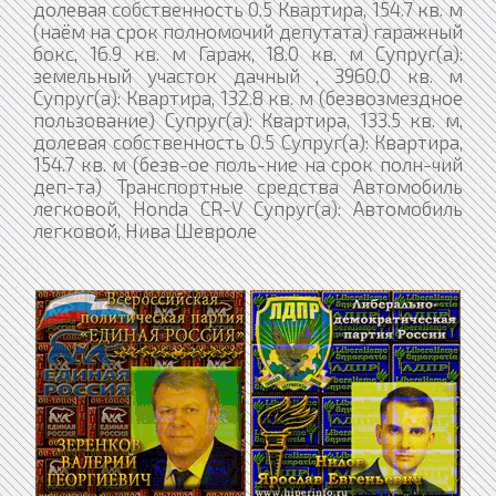
долевая собственность 0.5 Квартира, 154.7 кв. м
(наём на срок полномочий депутата) гаражный
бокс, 16.9 кв. м Гараж, 18.0 кв. м Супруг(а):
земельный участок дачный , 3960.0 кв. м
Супруг(а): Квартира, 132.8 кв. м (безвозмездное
пользование) Супруг(а): Квартира, 133.5 кв. м,
долевая собственность 0.5 Супруг(а): Квартира,
154.7 кв. м (безв-ое поль-ние на срок полн-чий
деп-та) Транспортные средства Автомобиль
легковой, Honda CR-V Супруг(а): Автомобиль
легковой, Нива Шевроле