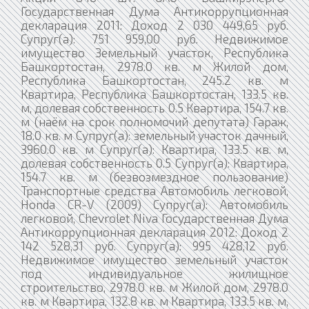
Государственная Дума Антикоррупционная
декларация 2011: Доход 2 030 449,65 руб.
Супруг(а): 751 959,00 руб. Недвижимое
имущество Земельный участок, Республика
Башкортостан, 2978.0 кв. м Жилой дом,
Республика Башкортостан, 245.2 кв. м
Квартира, Республика Башкортостан, 133.5 кв.
м, долевая собственность 0.5 Квартира, 154.7 кв.
м (наём на срок полномочий депутата) Гараж,
18.0 кв. м Супруг(а): земельный участок дачный,
3960.0 кв. м Супруг(а): Квартира, 133.5 кв. м,
долевая собственность 0.5 Супруг(а): Квартира,
154.7 кв. м (безвозмездное пользование)
Транспортные средства Автомобиль легковой,
Honda CR-V (2009) Супруг(а): Автомобиль
легковой, Chevrolet Niva Государственная Дума
Антикоррупционная декларация 2012: Доход 2
142 528,31 руб. Супруг(а): 995 428,12 руб.
Недвижимое имущество земельный участок
под индивидуальное жилищное
строительство, 2978.0 кв. м Жилой дом, 2978.0
кв. м Квартира, 132.8 кв. м Квартира, 133.5 кв. м,