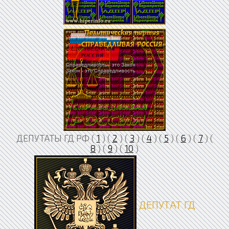
ДЕПУТАТЫ ГД РФ (
1
) (
2
) (
3
) (
4
) (
5
) (
6
) (
7
) (
8
) (
9
) (
10
)
ДЕПУТАТ ГД