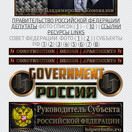
ПРАВИТЕЛЬСТВО РОССИЙСКОЙ ФЕДЕРАЦИИ
ДЕПУТАТЫ
ФОТО СПИСОК (
1
) - (
10
) |
ССЫЛКИ
РЕСУРСЫ LINKS
СОВЕТ ФЕДЕРАЦИИ. ФОТО (
1
) (
2
) | СУБЪЕКТЫ
РФ (
1
) (
2
) (
3
) (
4
) (
5
) (
6
) (
7
) (
8
)