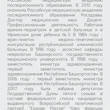
Российскую медицинскую академию
последипломного образования. В 2010 году
окончила Российскую медицинскую академию
последипломного образования Росздрава.
Доктор медицинских наук. Доцент.
Профессиональная деятельность Работала
врачом-педиатром в детской больнице и в
Уфимском доме ребенка №3. В 1984 году -
врач-генетик медико-генетической
консультации республиканской клинической
больницы. В 1996 году - ассистент кафедры
неврологии Башкирского государственного
медицинского университета. В 1998 году -
заместитель министра здравоохранения,
первый заместитель министра
здравоохранения Республики Башкортостан. В
2006 году - первый заместитель министра
здравоохранения Республики Башкортостан. В
2007 году была избрана депутатом
Государственной Думы пятого созыва в
составе федерального списка кандидатов,
выдвинутого Всероссийской политической
партией "Единая Россия". Член фракции