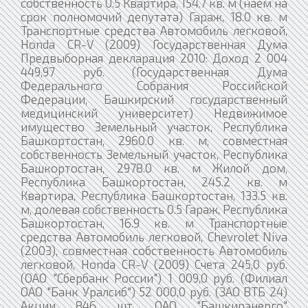
собственность 0.5 Квартира, 154.7 кв. м (наём на
срок полномочий депутата) Гараж, 18.0 кв. м
Транспортные средства Автомобиль легковой,
Honda CR-V (2009) Государственная Дума
Предвыборная декларация 2010: Доход 2 004
449,97 руб. (Государственная Дума
Федерального Собрания Российской
Федерации, Башкирский государственный
медицинский университет) Недвижимое
имущество Земельный участок, Республика
Башкортостан, 2960.0 кв. м, совместная
собственность Земельный участок, Республика
Башкортостан, 2978.0 кв. м Жилой дом,
Республика Башкортостан, 245.2 кв. м
Квартира, Республика Башкортостан, 133.5 кв.
м, долевая собственность 0.5 Гараж, Республика
Башкортостан, 16.9 кв. м Транспортные
средства Автомобиль легковой, Chevrolet Niva
(2003), совместная собственность Автомобиль
легковой, Honda CR-V (2009) Счета 245,0 руб.
(ОАО "Сбербанк России") 1 009,0 руб. (Филиал
ОАО "Банк Уралсиб") 52 000,0 руб. (ЗАО ВТБ 24)
Акции 846 шт. ОАО "Башкирэнерго"