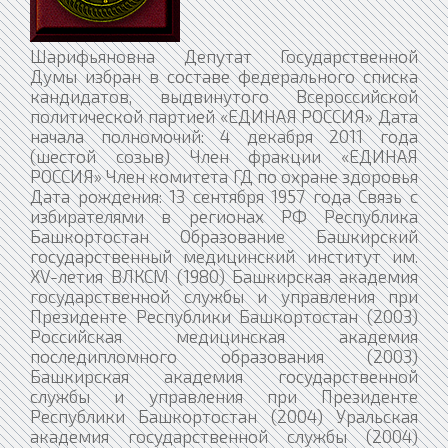
Шарифьяновна Депутат Государственной
Думы избран в составе федерального списка
кандидатов, выдвинутого Всероссийской
политической партией «ЕДИНАЯ РОССИЯ» Дата
начала полномочий: 4 декабря 2011 года
(шестой созыв) Член фракции «ЕДИНАЯ
РОССИЯ» Член комитета ГД по охране здоровья
Дата рождения: 13 сентября 1957 года Связь с
избирателями в регионах РФ Республика
Башкортостан Образование Башкирский
государственный медицинский институт им.
XV-летия ВЛКСМ (1980) Башкирская академия
государственной службы и управления при
Президенте Республики Башкортостан (2003)
Российская медицинская академия
последипломного образования (2003)
Башкирская академия государственной
службы и управления при Президенте
Республики Башкортостан (2004) Уральская
академия государственной службы (2004)