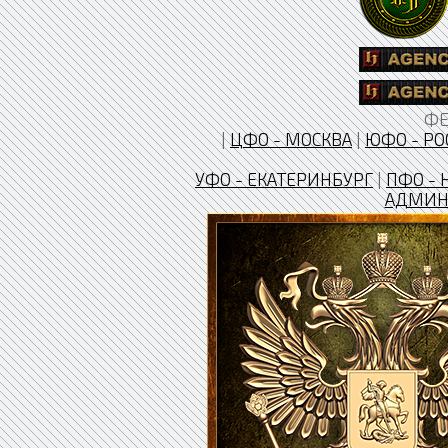
ФЕ
|
ЦФО - МОСКВА
|
ЮФО - РО
УФО - ЕКАТЕРИНБУРГ
|
ПФО - 
АДМИН