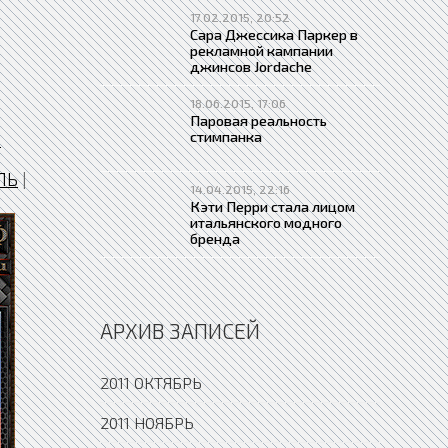
17.02.2015, 20:52
Сара Джессика Паркер в
рекламной кампании
джинсов Jordache
18.06.2015, 17:06
Паровая реальность
стимпанка
-
ЛЬ
|
14.04.2015, 22:16
Кэти Перри стала лицом
итальянского модного
бренда
АРХИВ ЗАПИСЕЙ
2011 ОКТЯБРЬ
2011 НОЯБРЬ