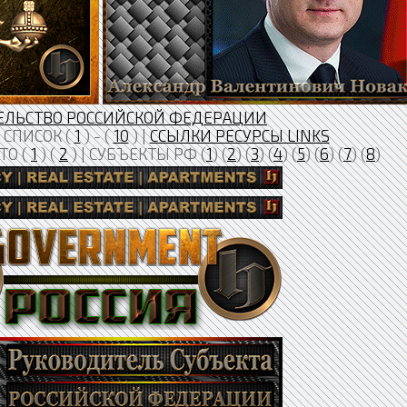
ЕЛЬСТВО РОССИЙСКОЙ ФЕДЕРАЦИИ
СПИСОК (
1
) - (
10
) |
ССЫЛКИ РЕСУРСЫ LINKS
ТО (
1
) (
2
) | СУБЪЕКТЫ РФ (
1
) (
2
) (
3
) (
4
) (
5
) (
6
) (
7
) (
8
)