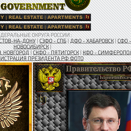
ДЕРАЛЬНЫЕ ОКРУГА РОССИИ :
СТОВ-НА-ДОНУ
|
СЗФО - СПБ
|
ДФО - ХАБАРОВСК
|
СФО 
НОВОСИБИРСК
|
Н. НОВГОРОД
|
CКФО - ПЯТИГОРСК
|
КФО - СИМФЕРОПО
ИСТРАЦИЯ ПРЕЗИДЕНТА РФ ФОТО