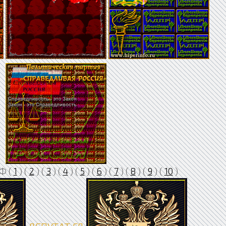
Ф (
1
) (
2
) (
3
) (
4
) (
5
) (
6
) (
7
) (
8
) (
9
) (
10
)