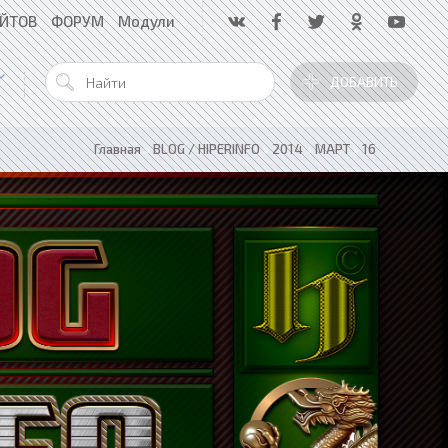
АЙТОВ
ФОРУМ
Модули
ДОБАВИТЬ
Главная
»
BLOG / HIPERINFO
»
2014
»
МАРТ
»
16