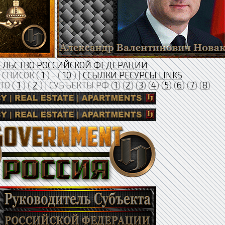
ЕЛЬСТВО РОССИЙСКОЙ ФЕДЕРАЦИИ
СПИСОК (
1
) - (
10
) |
ССЫЛКИ РЕСУРСЫ LINKS
ТО (
1
) (
2
) | СУБЪЕКТЫ РФ (
1
) (
2
) (
3
) (
4
) (
5
) (
6
) (
7
) (
8
)