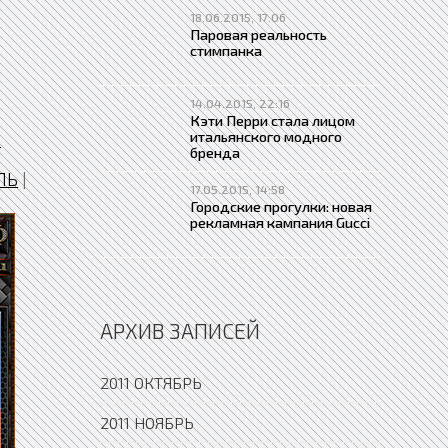
18.06.2015, 17:06
Паровая реальность
стимпанка
14.04.2015, 22:16
Кэти Перри стала лицом
итальянского модного
-
бренда
ЛЬ
|
17.05.2015, 14:58
Городские прогулки: новая
рекламная кампания Gucci
АРХИВ ЗАПИСЕЙ
2011 ОКТЯБРЬ
2011 НОЯБРЬ