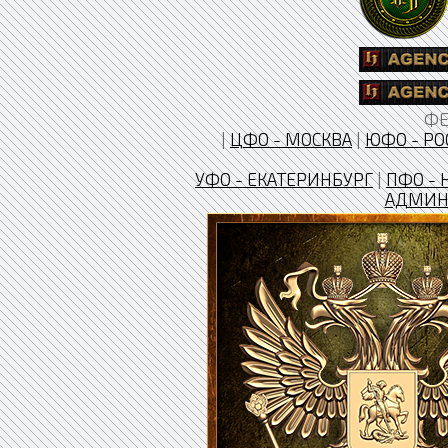
ФЕ
|
ЦФО - МОСКВА
|
ЮФО - РО
УФО - ЕКАТЕРИНБУРГ
|
ПФО - 
АДМИН