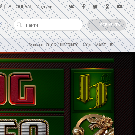
АЙТОВ
ФОРУМ
Модули
ДОБАВИТЬ
Главная
»
BLOG / HIPERINFO
»
2014
»
МАРТ
»
15