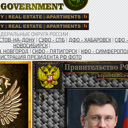
ДЕРАЛЬНЫЕ ОКРУГА РОССИИ :
СТОВ-НА-ДОНУ
|
СЗФО - СПБ
|
ДФО - ХАБАРОВСК
|
СФО 
НОВОСИБИРСК
|
Н. НОВГОРОД
|
CКФО - ПЯТИГОРСК
|
КФО - СИМФЕРОПО
ИСТРАЦИЯ ПРЕЗИДЕНТА РФ ФОТО