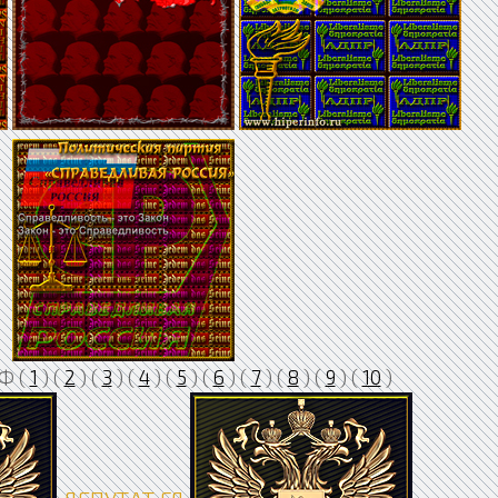
Ф (
1
) (
2
) (
3
) (
4
) (
5
) (
6
) (
7
) (
8
) (
9
) (
10
)