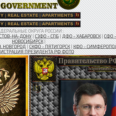
ДЕРАЛЬНЫЕ ОКРУГА РОССИИ :
СТОВ-НА-ДОНУ
|
СЗФО - СПБ
|
ДФО - ХАБАРОВСК
|
СФО 
НОВОСИБИРСК
|
Н. НОВГОРОД
|
CКФО - ПЯТИГОРСК
|
КФО - СИМФЕРОПО
ИСТРАЦИЯ ПРЕЗИДЕНТА РФ ФОТО