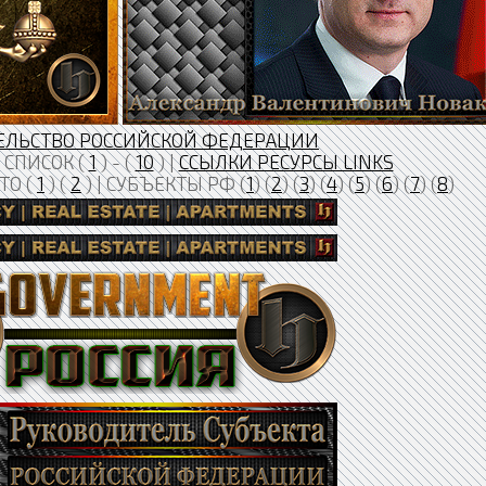
ЕЛЬСТВО РОССИЙСКОЙ ФЕДЕРАЦИИ
СПИСОК (
1
) - (
10
) |
ССЫЛКИ РЕСУРСЫ LINKS
ТО (
1
) (
2
) | СУБЪЕКТЫ РФ (
1
) (
2
) (
3
) (
4
) (
5
) (
6
) (
7
) (
8
)