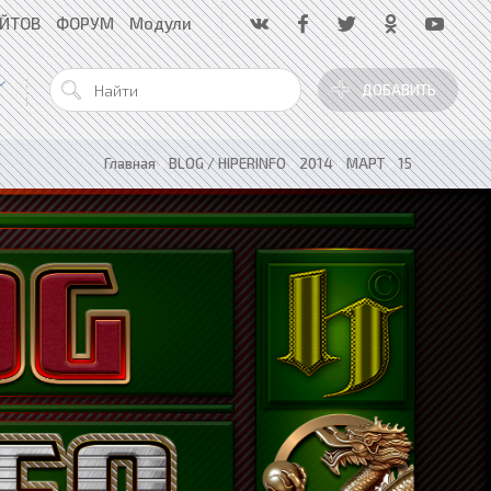
АЙТОВ
ФОРУМ
Модули
ДОБАВИТЬ
Главная
»
BLOG / HIPERINFO
»
2014
»
МАРТ
»
15