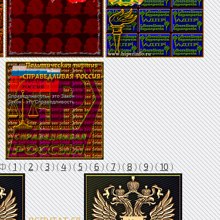
Ф (
1
) (
2
) (
3
) (
4
) (
5
) (
6
) (
7
) (
8
) (
9
) (
10
)