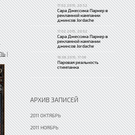
17.02.2015, 20:52
Сара Джессика Паркер в
рекламной кампании
джинсов Jordache
17.02.2015, 20:52
Сара Джессика Паркер в
рекламной кампании
-
джинсов Jordache
ЛЬ
|
18.06.2015, 17:06
Паровая реальность
стимпанка
АРХИВ ЗАПИСЕЙ
2011 ОКТЯБРЬ
2011 НОЯБРЬ