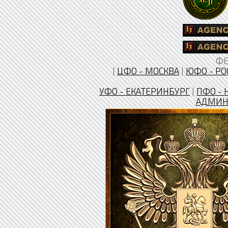
ФЕ
|
ЦФО - МОСКВА
|
ЮФО - РО
УФО - ЕКАТЕРИНБУРГ
|
ПФО - 
АДМИН