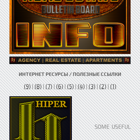
ИНТЕРНЕТ РЕСУРСЫ / ПОЛЕЗНЫЕ ССЫЛКИ
(9)
|
(8)
|
(7)
|
(6)
|
(5)
|
(4)
|
(3)
|
(2)
|
(1)
SOME USEFUL LINKS www.quechoisir.org | www.cartelmobile.org | www.chercarburant.org | www.ensemblenjustice.org | www.obesipub.org | www.justeprime.org Mes préférésEn français : Euronext L'information qu'on cherche est de plus en plus souvent disponible sur le site WEB d'Euronext Paris. La bourse de Paris s'est enfin dotée d'un vrai site WEB et s'est décidée à mettre ses documents sous forme électronique, une mine d'informations à portée de clic : allez voir la page Outils/Centre de documentation ou Infos pédagogiques. Les historiques d'indices et d'autres infos sont aussi téléchargeables (composition des indices). REGinfo Base mondiale d'informations réglementées des sociétés cotées. Documents de références annuels, Compte-rendus d'assemblées générales, rapports annuels... Boursorama Pour son fil d'infos et ses forums très bruyants mais où l'on trouve souvent l'info introuvable ailleurs, surtout sur les small caps. Boursier.com Pour les données fondamentales sur les valeurs. Edu Bourse Pour son Guide vraiment bien fait. les échos Pour le téléchargement des cours et la consultation de certaines infos comme les tableaux de bord bien faits. Yahoo finance Pour les cours, les infos sur les sociétés cotées, la personnalisation des pages et le téléchargement d'historiques sur la version US... L'image boursière Un nouveau concept très intéressant. Finance comportementale. Securibourse "La recherche du meilleur couple sécurité-performance Zgalus Investissements mécaniques et notamment les méthodes type 'Dogs of the Dow'.Pour rire : Plouf ! La Bourse ! Vraiment amusant.En anglais : www.AlphaSeeker.com A la recherche de l'alpha. Recueils de papiers de recherches permettant de dégager un alpha conséquent. Campbell R. Harvey La homepage d'un prof, avec des tonnes de choses très intéressantes, dont des cours complets ou des dizaines de papiers de recherche téléchargeables. Une véritable mine d'informations et de connaissances. ATTENTION : en anglais et assez technique. The Efficient Frontier online journal Un journal online sur la gestion de portefeuille. INCONTOURNABLE ! Investment Strategies for the 21th century Un bouquin complet en ligne, qui en vaut bien d'autres, payants. A lire et à méditer ! Les sites WEB 'officiels'En france : L'AMF Le site WEB de l'Autorité des Marchés Financiers. Euronext Le site de la Bourse de Paris Euribor Le site WEB de l'Euribor. Utile pour calculer le coût du SRD chez certains brokers. La FFCI Le site WEB de la Fédération Française des Clubs d'Investissement. Le Fonds de Garantie des Dépôts Créé par la loi du 25 juin 1999 sur l'épargne et la sécurité financière, le Fonds de Garantie des Dépôts a pour mission principale d'indemniser aussi rapidement que possible les déposants, mais dans certaines conditions et en particulier dans la limite d'un plafond de 70 000 €, lorsque l'établissement auquel ils ont confié leurs avoirs ne peut plus faire face à ses engagements. Le MATIF Le site WEB du MATIF. Le MONEP Le site WEB du MONEP. Là, c'est pas pour les rigolos, faut assurer un max. Stoxx.com Le site des indices STOXX. L'AFUB L'Association Française des Usagers des Banques. L'APAI L'Association pour le Patrimoine et l'Actionnariat Individuel.Aux Etats-Unis : American Association of Individual Investors Des tonnes d'infos. AIMR Association for Investment Management and Research. FED Board of Governors of the Federal Reserve System Le NASDAQ Le NYMEX New-York mercantile Exchange. Le plus important marché de matières premières du monde, spécialiste du pétrole et des métaux précieux. Le NYSE New-York Stock Exchange. La SEC US Securities and Exchange Commission. L'équivalent de l'AMF (ex-COB). Pour les débutants (et les autres) Le Guide Pratique de Boursier.com Un guide très complet qui mérite le détour. Edubourse.com la Bourse enfin facile d'accès. Un site WEB très bien fait avec un Guide génial. L'école de la bourse L'école de la bourse de la SBF. Comprendre la bourse Du magazine Investir. La théorie des vagues d'Elliott Cours d'analyse technique en anglais. En anglais : Investment FAQ Les FAQs des différents groupes misc.invest.*. A voir aussi sur le site The Investment FAQ Annuaires Annuaire de sites boursiers pour l'analyse graphique AnnuaireBourse Ernstr@de FinaPerf Agences de notation Standard & Poors Moodys Fitch Ratings Analyse TechniqueEn français Abc Bourse vous enseignera les principales astuces de l'Analyse Technique par des leçons progressives. Ce cours permanent gratuit d'analyse technique est lié à une liste de courrier sur laquelle des initiés débattent quotidiennement de l'Analyse Technique par des exemples graphiques concrets. Bibliothèque d'Analyse Technique Modes de calcul, interprétation et exemples. En Français! ChandeliersJaponais.com LE site sur les chandeliers japonais en français dans le texte. A visiter ! L'apprentissage d'un analyste technique Un bouquin (ou presque) online. A lire de toute urgence ! [Flag 'Différents'] Pro-AT.com Un petit site qui a bien grandi. A visiter. Trading Research CenterEn anglais : The Technical Online Analysis Book In english in the text. Regardez en bas du bandeau à gauche, TOUS les indicateurs sont documentés avec exemple à l'appui! BollingerBands.com Le site de John Bollinger ! Blogs Boursonomics Très bon ! Dicarno Le blog réflexion sur la finance de Dicarno. Très bon aussi ! Gigi75, le blog Bourse Le blog du plus fidèle membre des forums de la Bourse pour les nains. A visiter d'urgence ! Les chroniques de Super Pognon Des analyses intéressantes de valeurs boursières. L'investisseur heureux, patient, prudent Très bon blog où l'auteur nous fait partager son cheminement vers l'atteinte de l'indépendance financière avant 40 ans. Le blog trading d'Ugo suivi d'un portefeuille composé de trackers et warrants sur l'indice cac40. PlusRiches.fr Conseils pour se constituer un patrimoine. CAPM (Capital Asset Pricing Management) ou MEDAF (Modèle d'Evaluation Des Actifs Financiers) en français Portfolio Frontier Excel Spreadsheet Econophysics WS1999/2000: Some Notes on Portfolio Theory En anglais évidemment ! Efficient Market Hypothesis un grand nombre de papiers de recherche relatifs à l'efficience des marchés. Mean-Variance Optimization - Modern Portfolio Theory - Markowitz Portfolio Selection An Introduction to Investment Theory Un cours complet à Yale, très intéressant. A potasser pour comprendre CAPM. Courtiers en ligne, brokers et sociétés de bourse pour passage d'ordres via Internet ABC Bourse ABS Axa Banque (ex-Banque Directe) B*Capital Banque Privée 1818 Barclays Bourse Online BforBank Bourse Direct Boursorama Capitol CORTAL CPR Online Dubus Easy Bourse Fortuneo HSBC Invest ING Direct Interactive Broker Courtier Internet américain très réputé, permettant d'accéder à de nombreux marchés, y compris Euronext Paris. Internaxx Courtier luxembourgeois dédié aux expatriés Keytrade Lux Courtier Luxembourgeois La Banque Postale LineBourse mesactions.com Portzamparc Sicavonline Courtier spécialisé dans les Sicav et FCP Spiritrade Courtier Belge (redistribue l'offre Dubus) StartFinance Tradebox Wargny WH Selfinvest Finance comportementale Behavioural Finance Flux de donnéesAccessible au particulier : ProRealTime ProRealTime est une plate-forme de trading plutôt qu'un flux de données. Evcrite en Java, elle est indépendante du système d'exploitation et est donc utilisable aussi bien sur PC que sur Mac.Pour les professionnels : eSignal Flux et autres services. FIDES Flux et autres services professionnels. FutureSource.com Flux. PlusFeed par InteractiveData (ex-comstock). Morningstar (ex-Tenfore) Flux QuoteSpeed. Forex MATAF Portail en français consacré au Forex. Trader-Forex Portail en français consacré au Forex.Courtiers spécialisés dans le Forex : Advanced Currency Markets Interface disponible en français. AVA FX Interface disponible en français. Cambiste.com Service totalement en français. Forex Capital Markets Interface disponible en français. FX Lite Interface disponible en français. FX Price Interface disponible en français. GCI Financials Interface disponible en français. Global Forex Trading HMS Interface disponible en français. iForex Interface disponible en français. Realtime Forex Interface disponible en français. Indices DowJones Indexes Le site du fameux indice DJIA créé en 1896 ! Stoxx.com Le site des indices STOXX. Infos sur les sociétés Hugin Group Toutes les dépêches des sociétés cotées. Six Telekurs France (ex-Fininfo) Très belle base de données sur les résultats d'entreprises, dividendes, etc. LogicielsLogiciels Français 3Tonline Logiciel permettant l'affichage sur trois horizons de temps différents, y compris en intraday. AltiStock En freeware sous win32 (W9x, NT4, 2000). Pas encore essayé mais qui a l'air très bien. Finance Audience Un logiciel d'AT. IsoBourse Logiciel d'AT. Licence annuelle pour 380 euros TTC par an. Il est possible d'essayer gratuitement le logiciel pendant un mois. Metastock Logiciel d'analyse technique trés répandu et très puissant. Trader Workstation Un logiciel destiné aux investisseurs individuels. Mérops Logiciel de gestion de portefeuille en freeware. WINIX Celui là, il est trés puissant, mais avec une ergonomie étrange. xTrade Un logiciel d'AT gratuit.Sharewares GrapheAT Un logiciel en shareware spécialisé dans l'analyse technique (un mois d'essai gratuit, puis 190 Francs si ça vous plaît). Open Source Java Portfolio Management Components pour ceux qui vouidraient développer des choses en java. QtStalker suivre le lien 'Docs and info' pour voir ce que fait le soft et voir des photos d'écran. Ca a l'air assez complet. Projet vivant. Lidgren technical stock analyser a l'air plutôt bien. Merchant of Venice version alpha, mais récente, le projet est vivant. RobotTrader spécialisé dans les backtests. Toujours vivant ? Catégorie 'Investment' sur SourceForge.Logiciels professionnels BioComp Systems, Inc Edite entre autres BioComp Profit et NeuroGenetic Optimizer. Démos téléchargeables. Jurik Research Un spéc