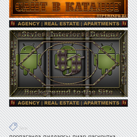
Теги
пропаганда
пилларсы
пиар
раскрутка
,
,
,
,