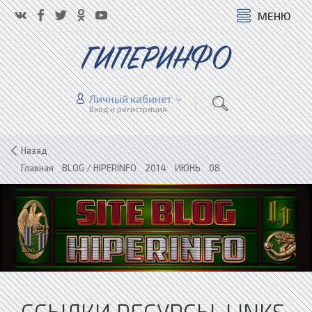
МЕНЮ
ГИПЕРИНФО
Личный кабинет
Вход и регистрация
Назад
Главная
»
BLOG / HIPERINFO
»
2014
»
ИЮНЬ
»
08
ССЫЛКИ РЕСУРСЫ. LINKS