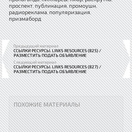
проспект
публикация
промоушн
,
,
,
радиореклама
популяризация
,
,
призмаборд
Предыдущий материал
ССЫЛКИ РЕСУРСЫ. LINKS RESOURCES (825) /
РАЗМЕСТИТЬ ПОДАТЬ ОБЪЯВЛЕНИЕ
Следующий материал
ССЫЛКИ РЕСУРСЫ. LINKS RESOURCES (827) /
РАЗМЕСТИТЬ ПОДАТЬ ОБЪЯВЛЕНИЕ
ПОХОЖИЕ МАТЕРИАЛЫ