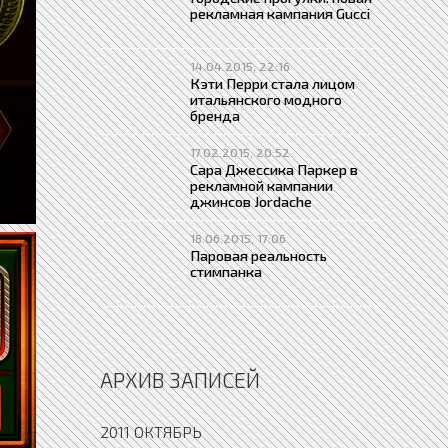
рекламная кампания Gucci
14.04.2015, 22:16
Кэти Перри стала лицом
итальянского модного
бренда
17.02.2015, 20:52
Сара Джессика Паркер в
рекламной кампании
джинсов Jordache
18.06.2015, 17:06
Паровая реальность
стимпанка
АРХИВ ЗАПИСЕЙ
2011 ОКТЯБРЬ