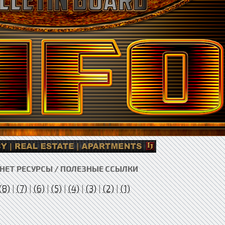
НЕТ РЕСУРСЫ / ПОЛЕЗНЫЕ ССЫЛКИ
(8)
|
(7)
|
(6)
|
(5)
|
(4)
|
(3)
|
(2)
|
(1)