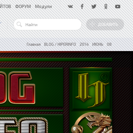
АЙТОВ
ФОРУМ
Модули
ДОБАВИТЬ
Главная
»
BLOG / HIPERINFO
»
2014
»
ИЮНЬ
»
08