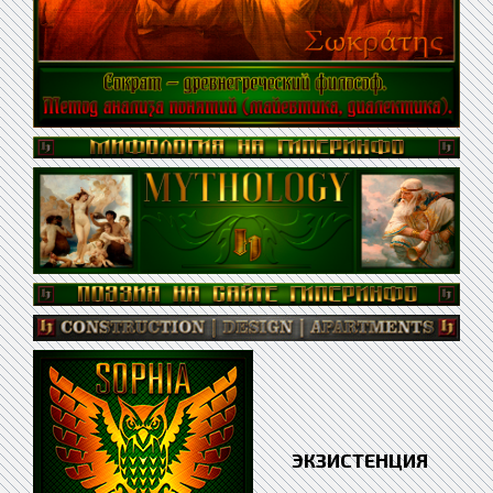
ЭКЗИСТЕНЦИЯ