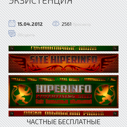
15.04.2012
2561
Просмотр
Обсудить
ЧАСТНЫЕ БЕСПЛАТНЫЕ