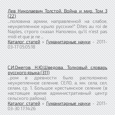
Лев Николаевич Толстой. Война и мир. Том 3
(22)
...половина армии, направленной на слабое,
неукрепленное крыло русских!" Dites au roi de
Naples, строго сказал Наполеон, qu'il n'est pas
midi et que je ne ...
Каталог статей
»
Гуманитарные науки
- 2011-
03-17 05:05:18
С.И.Ожегов, Н.Ю.Шведова. Толковый словарь
русского языка (311)
...ром в древности было расположено
неукрепленное селение. СЕЛО, а, мн. села, сел,
селам, ср. 1. Большое крестьянское селение (в
настоящее время административный центр
сельского района).
Каталог статей
»
Гуманитарные науки
- 2011-
03-30 17:14:26