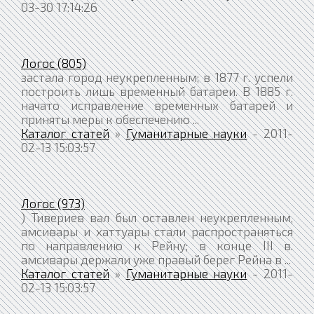
03-30 17:14:26
Логос (805)
застала город неукрепленным; в 1877 г. успели
построить лишь временный батареи. В 1885 г.
начато исправление временных батарей и
приняты меры к обеспечению ...
Каталог статей
»
Гуманитарные науки
- 2011-
02-13 15:03:57
Логос (973)
) Тивериев вал был оставлен неукрепленным,
амсивары и хаттуары стали распространяться
по направлению к Рейну; в конце III в.
амсивары держали уже правый берег Рейна в ...
Каталог статей
»
Гуманитарные науки
- 2011-
02-13 15:03:57