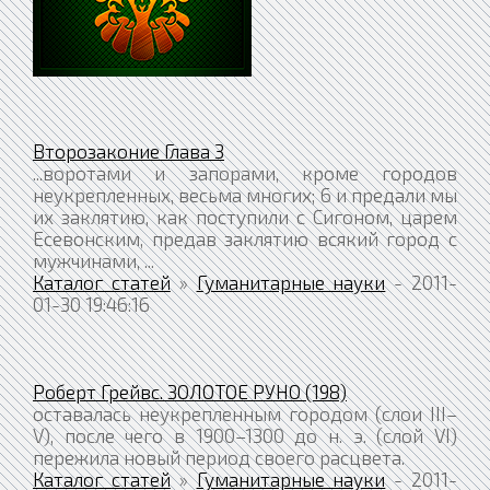
Второзаконие Глава 3
...воротами и запорами, кроме городов
неукрепленных, весьма многих; 6 и предали мы
их заклятию, как поступили с Сигоном, царем
Есевонским, предав заклятию всякий город с
мужчинами, ...
Каталог статей
»
Гуманитарные науки
- 2011-
01-30 19:46:16
Роберт Грейвс. ЗОЛОТОЕ РУНО (198)
оставалась неукрепленным городом (слои III–
V), после чего в 1900–1300 до н. э. (слой VI)
пережила новый период своего расцвета.
Каталог статей
»
Гуманитарные науки
- 2011-