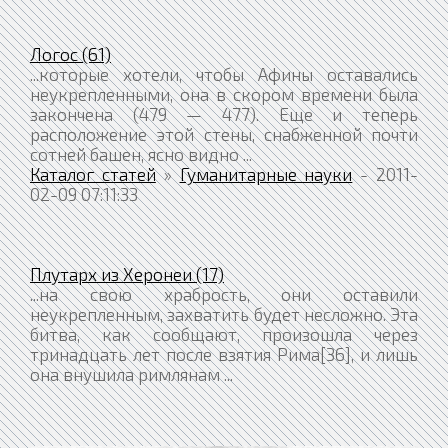
Логос (61)
...которые хотели, чтобы Афины оставались
неукрепленными, она в скором времени была
закончена (479 — 477). Еще и теперь
расположение этой стены, снабженной почти
сотней башен, ясно видно ...
Каталог статей
»
Гуманитарные науки
- 2011-
02-09 07:11:33
Плутарх из Херонеи (17)
...на свою храбрость, они оставили
неукрепленным, захватить будет несложно. Эта
битва, как сообщают, произошла через
тринадцать лет после взятия Рима[36], и лишь
она внушила римлянам ...