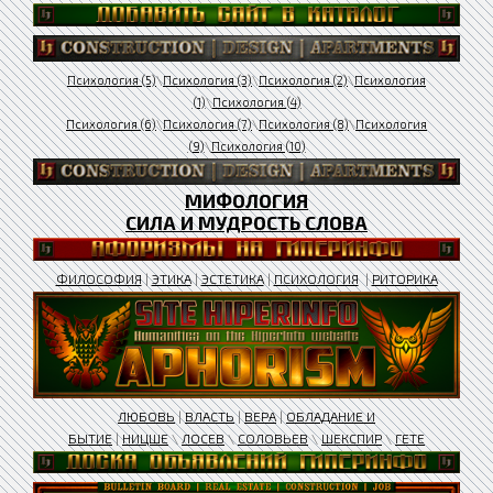
Психология (5)
\
Психология (3)
\
Психология (2)
\
Психология
(1)
\
Психология (4)
Психология (6)
\
Психология (7)
\
Психология (8)
\
Психология
(9)
\
Психология (10)
МИФОЛОГИЯ
СИЛА И МУДРОСТЬ СЛОВА
ФИЛОСОФИЯ
|
ЭТИКА
|
ЭСТЕТИКА
|
ПСИХОЛОГИЯ
|
РИТОРИКА
ЛЮБОВЬ
|
ВЛАСТЬ
|
ВЕРА
|
ОБЛАДАНИЕ И
БЫТИЕ
|
НИЦШЕ
\
ЛОСЕВ
\
СОЛОВЬЕВ
\
ШЕКСПИР
\
ГЕТЕ