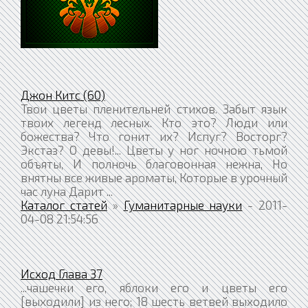
Джон Китс (60)
Твои цветы пленительней стихов. Забыт язык
твоих легенд лесных. Кто это? Люди или
божества? Что гонит их? Испуг? Восторг?
Экстаз? О девы!... Цветы у ног ночною тьмой
объяты, И полночь благовонная нежна, Но
внятны все живые ароматы, Которые в урочный
час луна Дарит ...
Каталог статей
»
Гуманитарные науки
- 2011-
04-08 21:54:56
Исход Глава 37
...чашечки его, яблоки его и цветы его
[выходили] из него; 18 шесть ветвей выходило