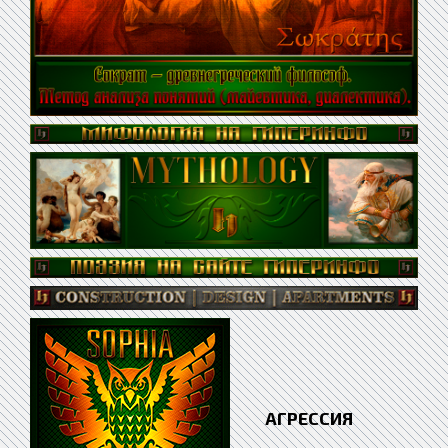
АГРЕССИЯ