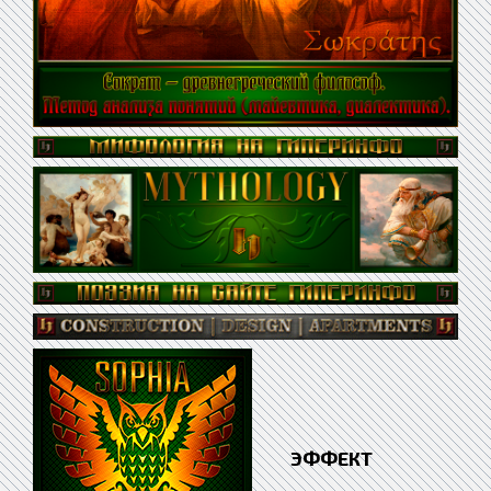
ЭФФЕКТ