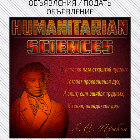
ОБЪЯВЛЕНИЯ / ПОДАТЬ
ОБЪЯВЛЕНИЕ