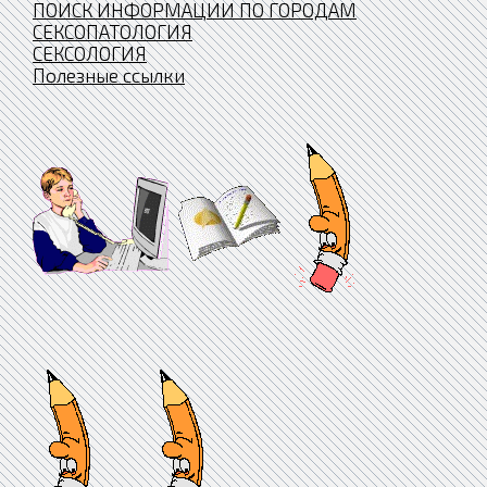
ПОИСК ИНФОРМАЦИИ ПО ГОРОДАМ
СЕКСОПАТОЛОГИЯ
СЕКСОЛОГИЯ
Полезные ссылки