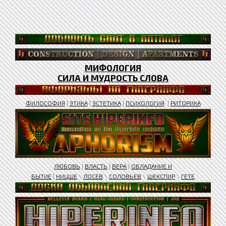
МИФОЛОГИЯ
СИЛА И МУДРОСТЬ СЛОВА
ФИЛОСОФИЯ
|
ЭТИКА
|
ЭСТЕТИКА
|
ПСИХОЛОГИЯ
|
РИТОРИКА
ЛЮБОВЬ
|
ВЛАСТЬ
|
ВЕРА
|
ОБЛАДАНИЕ И
БЫТИЕ
|
НИЦШЕ
\
ЛОСЕВ
\
СОЛОВЬЕВ
\
ШЕКСПИР
\
ГЕТЕ