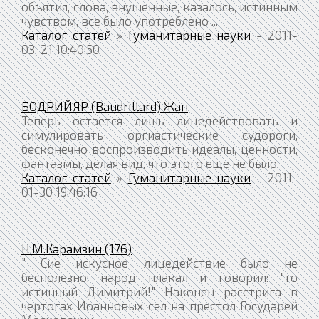
объятия, слова, внушенные, казалось, истинным
чувством, все было употреблено ...
Каталог статей
»
Гуманитарные науки
- 2011-
03-21 10:40:50
БОДРИЙЯР (Baudrillard) Жан
Теперь остается лишь лицедействовать и
симулировать оргиастические судороги,
бесконечно воспроизводить идеалы, ценности,
фантазмы, делая вид, что этого еще не было.
Каталог статей
»
Гуманитарные науки
- 2011-
01-30 19:46:16
Н.М.Карамзин (176)
" Сие искусное лицедействие было не
бесполезно: народ плакал и говорил: "то
истинный Димитрий!" Наконец расстрига в
чертогах Иоанновых сел на престол Государей