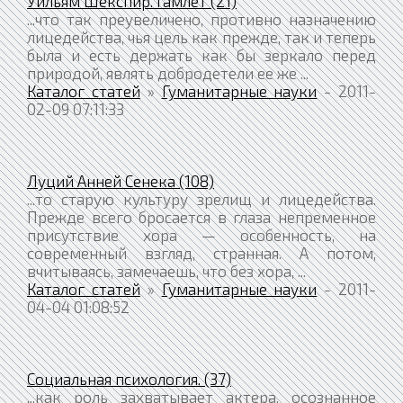
Уильям Шекспир. Гамлет (21)
...что так преувеличено, противно назначению
лицедейства, чья цель как прежде, так и теперь
была и есть держать как бы зеркало перед
природой, являть добродетели ее же ...
Каталог статей
»
Гуманитарные науки
- 2011-
02-09 07:11:33
Луций Анней Сенека (108)
...то старую культуру зрелищ и лицедейства.
Прежде всего бросается в глаза непременное
присутствие хора — особенность, на
современный взгляд, странная. А потом,
вчитываясь, замечаешь, что без хора, ...
Каталог статей
»
Гуманитарные науки
- 2011-
04-04 01:08:52
Социальная психология. (37)
...как роль захватывает актера, осознанное