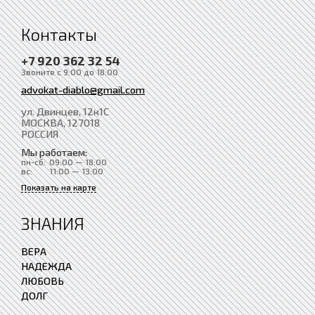
Контакты
+7 920 362 32 54
Звоните с 9:00 до 18:00
advokat-diablo@gmail.com
ул. Двинцев, 12к1С
МОСКВА
, 127018
РОССИЯ
Мы работаем:
пн-сб:
09:00 — 18:00
вс:
11:00 — 13:00
Показать на карте
ЗНАНИЯ
ВЕРА
НАДЕЖДА
ЛЮБОВЬ
ДОЛГ