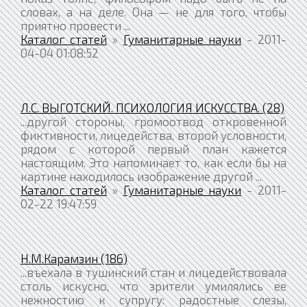
словах, а на деле. Она — не для того, чтобы
приятно провести ...
Каталог статей
»
Гуманитарные науки
- 2011-
04-04 01:08:52
Л.С. ВЫГОТСКИЙ. ПСИХОЛОГИЯ ИСКУССТВА. (28)
...другой стороны, громоотвод откровенной
фиктивности, лицедейства, второй условности,
рядом с которой первый план кажется
настоящим. Это напоминает то, как если бы на
картине находилось изображение другой ...
Каталог статей
»
Гуманитарные науки
- 2011-
02-22 19:47:59
Н.М.Карамзин (186)
...въехала в тушинский стан и лицедействовала
столь искусно, что зрители умилялись ее
нежностию к супругу: радостные слезы,