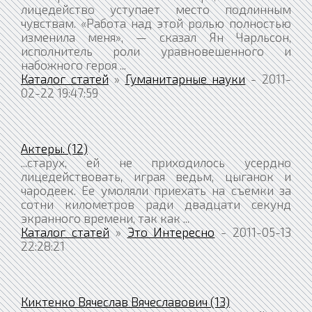
лицедейство уступает место подлинным
чувствам. «Работа над этой ролью полностью
изменила меня», — сказал Ян Чарльсон,
исполнитель роли уравновешенного и
набожного героя ...
Каталог статей
»
Гуманитарные науки
- 2011-
02-22 19:47:59
Актеры. (12)
...старух, ей не приходилось усердно
лицедействовать, играя ведьм, цыганок и
чародеек. Ее умоляли приехать на съемки за
сотни километров ради двадцати секунд
экранного времени, так как ...
Каталог статей
»
Это Интересно
- 2011-05-13
22:28:21
Киктенко Вячеслав Вячеславович (13)