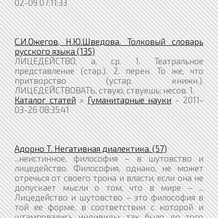
02-09 07:11:33
С.И.Ожегов, Н.Ю.Шведова. Толковый словарь
русского языка (135)
ЛИЦЕДЕЙСТВО, а, ср. 1. Театральное
представление (стар.). 2. перен. То же, что
притворство (устар. книжн.).
ЛИЦЕДЕЙСТВОВАТЬ, ствую, ствуешь; несов. 1.
Каталог статей
»
Гуманитарные науки
- 2011-
03-26 08:35:41
Адорно Т. Негативная диалектика. (57)
...неистинное, философия – в шутовство и
лицедейство. Философия, однако, не может
отречься от своего трона и власти, если она не
допускает мысли о том, что в мире – ...
Лицедейство и шутовство – это философия в
той ее форме, в соответствии с которой и
штамповались индивиды; так было до того