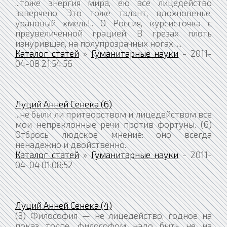
...тоже энергия мира, ею все лицедейство
заверчено, Это тоже талант, вдохновенье,
урановый хмель!.. О Россия, курсисточка с
преувеличенной грацией, В грезах плоть
изнурившая, на полупрозрачных ногах, ...
Каталог статей
»
Гуманитарные науки
- 2011-
04-08 21:54:56
Луций Анней Сенека (6)
...не были ли притворством и лицедейством все
мои непреклонные речи против фортуны. (6)
Отбрось людское мнение: оно всегда
ненадежно и двойственно.
Каталог статей
»
Гуманитарные науки
- 2011-
04-04 01:08:52
Луций Анней Сенека (4)
(3) Философия — не лицедейство, годное на
показ толпе, философом надо быть не на