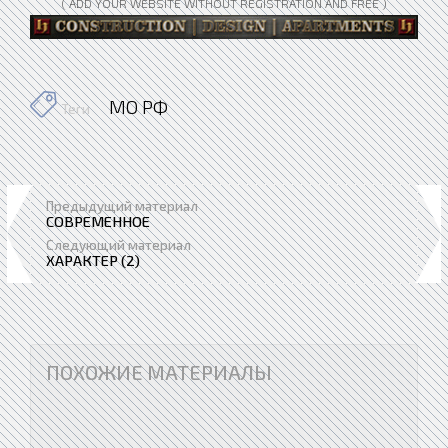
( ADD YOUR WEBSITE WITHOUT REGISTRATION AND FREE )
МО РФ
Теги
Предыдущий материал
СОВРЕМЕННОЕ
Следующий материал
ХАРАКТЕР (2)
ПОХОЖИЕ МАТЕРИАЛЫ