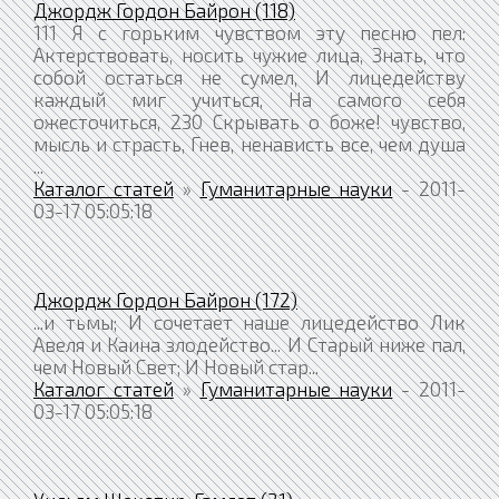
Джордж Гордон Байрон (118)
111 Я с горьким чувством эту песню пел:
Актерствовать, носить чужие лица, Знать, что
собой остаться не сумел, И лицедейству
каждый миг учиться, На самого себя
ожесточиться, 230 Скрывать о боже! чувство,
мысль и страсть, Гнев, ненависть все, чем душа
...
Каталог статей
»
Гуманитарные науки
- 2011-
03-17 05:05:18
Джордж Гордон Байрон (172)
...и тьмы; И сочетает наше лицедейство Лик
Авеля и Каина злодейство... И Старый ниже пал,
чем Новый Свет; И Новый стар...
Каталог статей
»
Гуманитарные науки
- 2011-
03-17 05:05:18