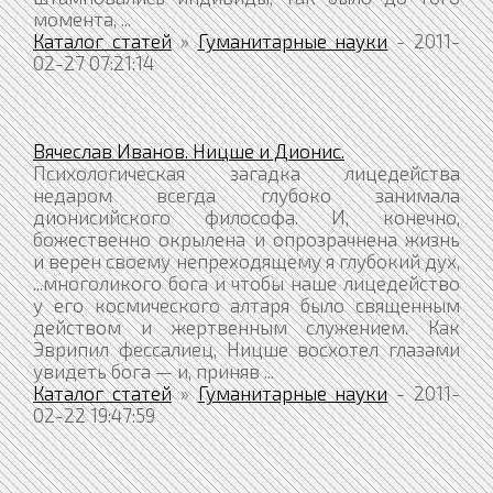
момента, ...
Каталог статей
»
Гуманитарные науки
- 2011-
02-27 07:21:14
Вячеслав Иванов. Ницше и Дионис.
Психологическая загадка лицедейства
недаром всегда глубоко занимала
дионисийского философа. И, конечно,
божественно окрылена и опрозрачнена жизнь
и верен своему непреходящему я глубокий дух,
...многоликого бога и чтобы наше лицедейство
у его космического алтаря было священным
действом и жертвенным служением. Как
Эврипил фессалиец, Ницше восхотел глазами
увидеть бога — и, приняв ...
Каталог статей
»
Гуманитарные науки
- 2011-
02-22 19:47:59