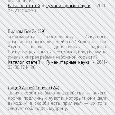
Московских.
Каталог статей
»
Гуманитарные науки
- 2011-
03-21 10:40:50
Вильям Блейк (39)
...скромности поддельной, Искусного,
опасливого, злого лицедейства? Коль так, твоя
Утуна шлюха, девственная радость
Распутница, а сам ты, Теотормон, бред безумца.
Ужель я хитрая рабыня набожной корысти?
Каталог статей
»
Гуманитарные науки
- 2011-
03-30 17:14:26
Луций Анней Сенека (24)
...в их скорби не было лицедейства, — ничего,
кроме подлинных чувств, которым они дали
выход. И в скорби есть приличья, — их то и
следует соблюдать мудрецу.