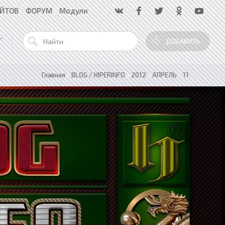
АЙТОВ
ФОРУМ
Модули
ДОБАВИТЬ
Главная
»
BLOG / HIPERINFO
»
2012
»
АПРЕЛЬ
»
11