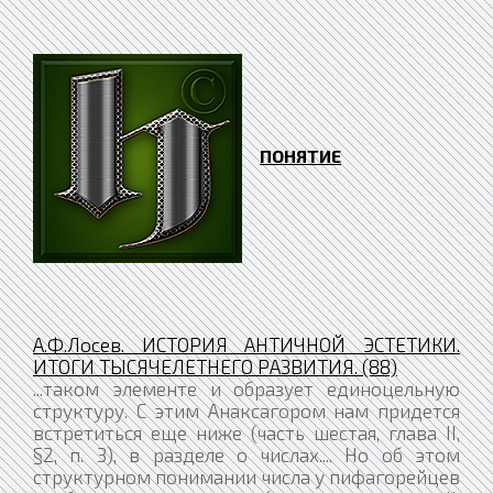
ПОНЯТИЕ
А.Ф.Лосев. ИСТОРИЯ АНТИЧНОЙ ЭСТЕТИКИ.
ИТОГИ ТЫСЯЧЕЛЕТНЕГО РАЗВИТИЯ. (88)
...таком элементе и образует единоцельную
структуру. С этим Анаксагором нам придется
встретиться еще ниже (часть шестая, глава II,
§2, п. 3), в разделе о числах.... Но об этом
структурном понимании числа у пифагорейцев