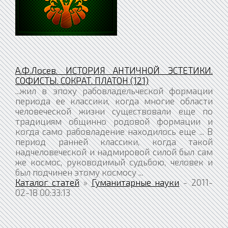
А.Ф.Лосев. ИСТОРИЯ АНТИЧНОЙ ЭСТЕТИКИ.
СОФИСТЫ. СОКРАТ. ПЛАТОН (121)
...жил в эпоху рабовладельческой формации
периода ее классики, когда многие области
человеческой жизни существовали еще по
традициям общинно родовой формации и
когда само рабовладение находилось еще ... В
период ранней классики, когда такой
надчеловеческой и надмировой силой был сам
же космос, руководимый судьбою, человек и
был подчинен этому космосу ...
Каталог статей
»
Гуманитарные науки
- 2011-
02-18 00:33:13