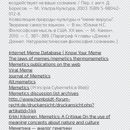
воздействует на ваше сознание / Пер. с англ. Д.
Борисов. — М.: Ультра.Культура, 2003. ISBN 5-98042-
012-6
Коэволюция природы-культуры и "меме-вирусы".
Творение самости языком. — В кн.: Юлина Н.С.
Философская мысль в США. XX век. — М.: Канон+,
2010. — С. 387–389. (Параграф 4 главы «Дэниел
Деннет. Натуралистическая философия сознания».)
Internet Meme Database | Know Your Meme
The laws of memes/memetics thermomemetics
Memetics publications on the web
Viral Meme
Journal of Memetics
Alt.memetics
Memetics
(Principia Cybernetica Web)
Memetics discussion list archives
http://www.humboldt-forum-
recht.de/druckansicht/druckansicht.php?
artikelid=144
Erkki Kilpinen. Memetics: A Critique On the use of
meaning concepts about nature and culture
Меметика — аналог генетики