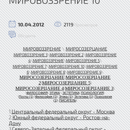
10.04.2012
2119
Просмотров
Обсудить
МИРОВОЗЗРЕНИЕ
\
МИРОСОЗЕРЦАНИЕ
МИРОВОЗЗРЕНИЕ 3
\
МИРОВОЗЗРЕНИЕ 2
\
МИРОВОЗЗРЕНИЕ
4
\
МИРОВОЗЗРЕНИЕ
\
МИРОВОЗЗРЕНИЕ 5
\
МИРОВОЗЗРЕНИЕ 7
\
МИРОВОЗЗРЕНИЕ 10
\
МИРОВОЗЗРЕНИЕ
6
\
МИРОВОЗЗРЕНИЕ 8
\
МИРОВОЗЗРЕНИЕ 9
\
МИРОСОЗЕРЦАНИЕ
\
МИРОСОЗЕРЦАНИЕ
2
\
МИРОСОЗЕРЦАНИЕ 5
\
МИРОСОЗЕРЦАНИЕ 4
\
МИРОСОЗЕРЦАНИЕ 3
\
\
ФИЛОСОФИЯ
\
ЭТИКА
\
ЭСТЕТИКА
\
ПСИХОЛОГИЯ
\
\
Поэты (1)
\
Философия (1)
\
Этика (1)
\
Эстетика (1)
\
Психология
(1)
\
ПИС
АТЕЛЬ
\
1.
Центральный федеральны
й о
к
р
у
г
- Мос
ква
2.
Южный федеральный округ - Ростов-на-
Дону
3.
Северо-Западный федеральный округ -