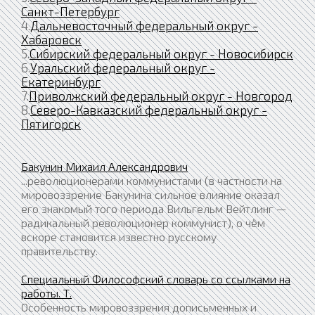
Санкт-Петербург
4.
Дальневосточный федеральный округ -
Хабаровск
5.
Сибирский федеральный округ - Новосибирск
6.
Уральский федеральный округ -
Екатеринбург
7.
Приволжский федеральный округ - Новгород
8.
Северо-Кавказский федеральный округ -
Пятигорск
Бакунин Михаил Александрович
...революционерами коммунистами (в частности на
мировоззрение Бакунина сильное влияние оказал
его знакомый того периода Вильгельм Вейтлинг —
радикальный революционер коммунист), о чём
вскоре становится известно русскому
правительству.
Специальный Философский словарь со ссылками на
работы. Т.
Особенность мировоззрения дописьменных и