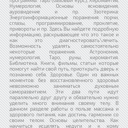
Нумерология, Основы ясновидения,
ауровидение и пр. Эзотерика:
Энергоинформационные поражения: порчи,
сглазы, программирование, проклятие,
привороты и пр. Здесь Вы найдете подробную
информацию, раскрывающее что это такое и
как это диагностировать\лечить.
Возможность удалять самостоятельно
некоторые поражения. Астрономия,
нумерология, Таро, руны, хиромантия.
Библиотека. Книги, фильмы, статьи которые
помогут найти свой путь, приоткрыть дверь к
познанию себя. Здоровье. Один из важных
моментов: без восстановленного здоровья
невозможно заниматься духовным
саморазвитием. Эти два пути идут
параллельно друг другу и обязательно нужно
уделить много внимания своему телу. В
данном разделе работы о пользе массажа и
здорового питания, как достичь гармонии со
своим телом. Основы целительства. Как
научиться исцелять недуги и к кому