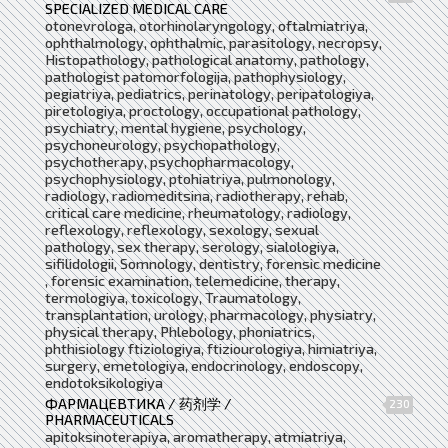
SPECIALIZED MEDICAL CARE
otonevrologa, otorhinolaryngology, oftalmiatriya,
ophthalmology, ophthalmic, parasitology, necropsy,
Histopathology, pathological anatomy, pathology,
pathologist patomorfologija, pathophysiology,
pegiatriya, pediatrics, perinatology, peripatologiya,
piretologiya, proctology, occupational pathology,
psychiatry, mental hygiene, psychology,
psychoneurology, psychopathology,
psychotherapy, psychopharmacology,
psychophysiology, ptohiatriya, pulmonology,
radiology, radiomeditsina, radiotherapy, rehab,
critical care medicine, rheumatology, radiology,
reflexology, reflexology, sexology, sexual
pathology, sex therapy, serology, sialologiya,
sifilidologii, Somnology, dentistry, forensic medicine
, forensic examination, telemedicine, therapy,
termologiya, toxicology, Traumatology,
transplantation, urology, pharmacology, physiatry,
physical therapy, Phlebology, phoniatrics,
phthisiology ftiziologiya, ftiziourologiya, himiatriya,
surgery, emetologiya, endocrinology, endoscopy,
endotoksikologiya
ФАРМАЦЕВТИКА / 药剂学 /
230
PHARMACEUTICALS
apitoksinoterapiya, aromatherapy, atmiatriya,