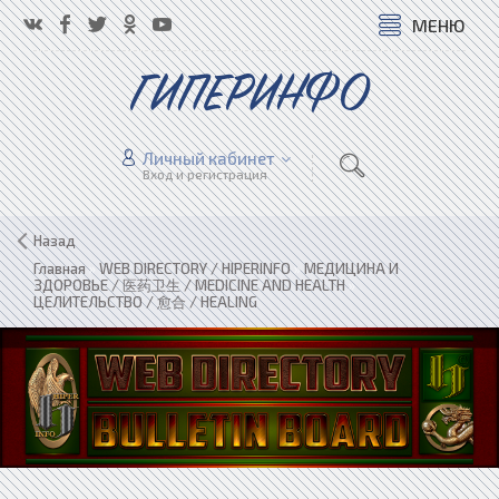
МЕНЮ
ГИПЕРИНФО
Личный кабинет
Вход и регистрация
Назад
Главная
»
WEB DIRECTORY / HIPERINFO
»
МЕДИЦИНА И
ЗДОРОВЬЕ / 医药卫生 / MEDICINE AND HEALTH
»
ЦЕЛИТЕЛЬСТВО / 愈合 / HEALING