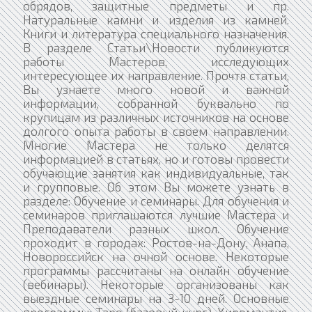
обрядов, защитные предметы и пр.
Натуральные камни и изделия из камней.
Книги и литература специального назначения.
В разделе Статьи\Новости публикуются
работы Мастеров, исследующих
интересующее их направление. Прочтя статьи,
Вы узнаете много новой и важной
информации, собранной буквально по
крупицам из различных источников на основе
долгого опыта работы в своем направлении.
Многие Мастера не только делятся
информацией в статьях, но и готовы провести
обучающие занятия как индивидуальные, так
и групповые. Об этом Вы можете узнать в
разделе: Обучение и семинары. Для обучения и
семинаров приглашаются лучшие Мастера и
Преподаватели разных школ. Обучение
проходит в городах: Ростов-на-Дону, Анапа,
Новороссийск на очной основе. Некоторые
программы рассчитаны на онлайн обучение
(вебинары). Некоторые организованы как
выездные семинары на 3-10 дней. Основные
программы: Таро (базовый курс), Хиромантия,