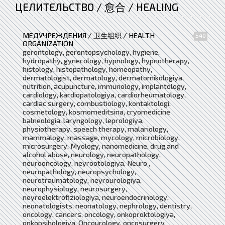
ЦЕЛИТЕЛЬСТВО / 愈合 / HEALING
МЕДУЧРЕЖДЕНИЯ / 卫生组织 / HEALTH
540
ORGANIZATION
gerontology, gerontopsychology, hygiene,
hydropathy, gynecology, hypnology, hypnotherapy,
histology, histopathology, homeopathy,
dermatologist, dermatology, dermatomikologiya,
nutrition, acupuncture, immunology, implantology,
cardiology, kardiopatologiya, cardiorheumatology,
cardiac surgery, combustiology, kontaktologi,
cosmetology, kosmomeditsina, cryomedicine
balneologia, laryngology, leprologiya,
physiotherapy, speech therapy, malariology,
mammalogy, massage, mycology, microbiology,
microsurgery, Myology, nanomedicine, drug and
alcohol abuse, neurology, neuropathology,
neurooncology, neyrootologiya, Neuro ,
neuropathology, neuropsychology,
neurotraumatology, neyrourologiya,
neurophysiology, neurosurgery,
neyroelektrofiziologiya, neuroendocrinology,
neonatologists, neonatology, nephrology, dentistry,
oncology, cancers, oncology, onkoproktologiya,
onkopsihologiya, Oncourology, oncosurgery