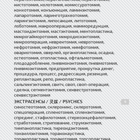
кистотомия, колотомия, комиссуротомия,
конхотомия, конъюнкция, ламинэктомия,
лапаротомия, ларинготрахеотомия,
ларингэктомия, липосакция, литотомия,
лоботомия, макрооперация, мамморедукция,
мастоидэктомия, мастэктомия, ментопластика,
микрогайморотомия, микродискэктомия,
микрооперация, невректомия, невротомия,
нефротомия, нефрэктомия, нимфотомия,
овариотомия, оверлей, органопластика, осадка,
остеотомия, отопластика, офтальмотомия,
плододробление, пневмонэктомия, пневмотомия,
пневмоэктомия, предприятие, прокрутка денег,
процедура, процесс, редрессация, резекция,
реплантация, репо, ринопластика,
сальпингэктомия, свитч, своп, своп-операция,
сделка, сегментэктомия, секвестротомия,
секвестрэктомия
ЭКСТРАСЕНСЫ / 灵媒 / PSYCHICS
4
синостеотомия, склероникс, склеротомия,
спецоперация, спленотомия, спленэктомия,
спрединг, стафилотомия, стереоэнцефалотомия,
стработомия, стрипование, струмэктомия,
тимпанопластика, тиреоидэктомия,
тонзиллэктомия, торакокаустика,
торакопластика, торакотомия, торсопластика,