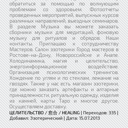
обратиться за помощью по волнующим
проблемам со здоровьем. Фотоотчеты
проведенных мероприятий, выпускных курсов
различных направлений, выездных семинаров.
В разделе Музыка вы можете заказать
сборники музыки для медитаций, фоновую
музыку для ритуалов и обрядов. Наши
контакты. Приглашаю к сотрудничеству
Мастеров. Салон эзотерики Город мастеров в
Ростове-на-Дону, Новороссийске и Анапе.
Холодинамика, магия и целительство,
энергоинформационное воздействие.
Организация психологических тренингов.
Хождение по углям и по стеклам, лежание на
гвоздях. Также у нас есть магазин эзотерики,
где можно заказать артефакты и алтарные
принадлежности, ритуальную одежду, изделия
из камней, карты Таро и многое другое.
Осуществляем доставку.
ЦЕЛИТЕЛЬСТВО / 愈合 / HEALING
|
Переходов:
335
|
Добавил:
Эзотерический
|
Дата:
15.07.2013