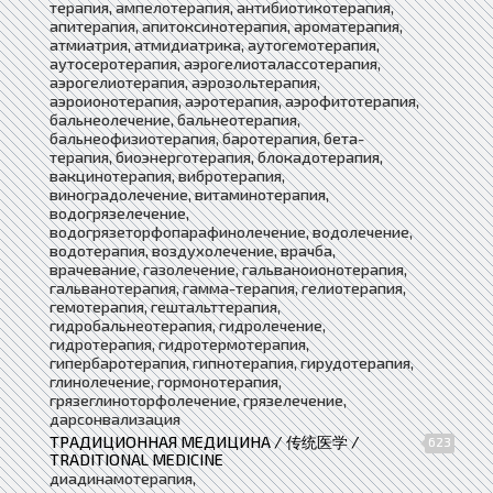
терапия, ампелотерапия, антибиотикотерапия,
апитерапия, апитоксинотерапия, ароматерапия,
атмиатрия, атмидиатрика, аутогемотерапия,
аутосеротерапия, аэрогелиоталассотерапия,
аэрогелиотерапия, аэрозольтерапия,
аэроионотерапия, аэротерапия, аэрофитотерапия,
бальнеолечение, бальнеотерапия,
бальнеофизиотерапия, баротерапия, бета-
терапия, биоэнерготерапия, блокадотерапия,
вакцинотерапия, вибротерапия,
виноградолечение, витаминотерапия,
водогрязелечение,
водогрязеторфопарафинолечение, водолечение,
водотерапия, воздухолечение, врачба,
врачевание, газолечение, гальваноионотерапия,
гальванотерапия, гамма-терапия, гелиотерапия,
гемотерапия, гештальттерапия,
гидробальнеотерапия, гидролечение,
гидротерапия, гидротермотерапия,
гипербаротерапия, гипнотерапия, гирудотерапия,
глинолечение, гормонотерапия,
грязеглиноторфолечение, грязелечение,
дарсонвализация
ТРАДИЦИОННАЯ МЕДИЦИНА / 传统医学 /
623
TRADITIONAL MEDICINE
диадинамотерапия,