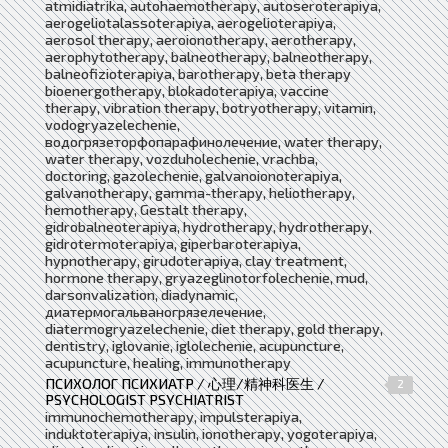
atmidiatrika, autohaemotherapy, autoseroterapiya,
aerogeliotalassoterapiya, aerogelioterapiya,
aerosol therapy, aeroionotherapy, aerotherapy,
aerophytotherapy, balneotherapy, balneotherapy,
balneofizioterapiya, barotherapy, beta therapy
bioenergotherapy, blokadoterapiya, vaccine
therapy, vibration therapy, botryotherapy, vitamin,
vodogryazelechenie,
водогрязеторфопарафинолечение, water therapy,
water therapy, vozduholechenie, vrachba,
doctoring, gazolechenie, galvanoionoterapiya,
galvanotherapy, gamma-therapy, heliotherapy,
hemotherapy, Gestalt therapy,
gidrobalneoterapiya, hydrotherapy, hydrotherapy,
gidrotermoterapiya, giperbaroterapiya,
hypnotherapy, girudoterapiya, clay treatment,
hormone therapy, gryazeglinotorfolechenie, mud,
darsonvalization, diadynamic,
диатермогальваногрязелечение,
diatermogryazelechenie, diet therapy, gold therapy,
dentistry, iglovanie, iglolechenie, acupuncture,
acupuncture, healing, immunotherapy
ПСИХОЛОГ ПСИХИАТР / 心理/精神科医生 /
2
PSYCHOLOGIST PSYCHIATRIST
immunochemotherapy, impulsterapiya,
induktoterapiya, insulin, ionotherapy, yogoterapiya,