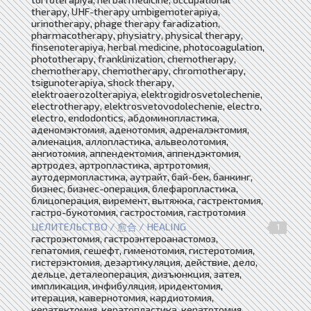
therapy, UHF-therapy umbigemoterapiya,
urinotherapy, phage therapy faradization,
pharmacotherapy, physiatry, physical therapy,
finsenoterapiya, herbal medicine, photocoagulation,
phototherapy, franklinization, chemotherapy,
chemotherapy, chemotherapy, chromotherapy,
tsigunoterapiya, shock therapy,
elektroaerozolterapiya, elektrogidrosvetolechenie,
electrotherapy, elektrosvetovodolechenie, electro,
electro, endodontics, абдоминопластика,
аденомэктомия, аденотомия, адреналэктомия,
алиенация, аллопластика, альвеолотомия,
ангиотомия, аппендектомия, аппендэктомия,
артродез, артропластика, артротомия,
аутодермопластика, аутрайт, бай-бек, банкинг,
бизнес, бизнес-операция, блефаропластика,
блицоперация, виремент, вытяжка, гастректомия,
гастро-букотомия, гастростомия, гастротомия
ЦЕЛИТЕЛЬСТВО / 愈合 / HEALING
1
гастроэктомия, гастроэнтероанастомоз,
гепатомия, гешефт, гименотомия, гистеротомия,
гистерэктомия, дезартикуляция, действие, дело,
дельце, деталеоперация, дизъюнкция, затея,
импликация, инфибуляция, иридектомия,
итерация, кавернотомия, кардиотомия,
кератектомия, кератопластика, кератотомия,