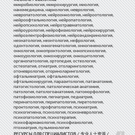
микробиология, микрохирургия, миология,
наномедицина, наркология, неврология,
невропатология, нейроонкология, нейроотология,
нейроофтальмология, нейропатология,
нейропсихология, нейротравматология,
нейроурология, нейрофизиология, нейрохирургия,
нейроэлектрофизиология, нейроэндокринология,
неонатология, неонтология, нефрология,
одонтология, онкогематология, онкогинекология,
онкология, онкопроктология, онкопсихология,
онкоурология, онкохирургия, онкоцитология,
органопатология, ортопедия, остеология,
остеопатия, отиатрия, отоларингология,
отоневрология, оториноларингология,
офтальмиатрия, офтальмология,
офтальмохирургия, паразитология, патанатомия,
патогистология, патологическая анатомия,
патология, патологоанатомия, патоморфология,
патофизиология, пегиатрия, педиатрия,
перинатология, перипатология, пиретология,
проктология, профпатология, психиатрия,
психогигиена, психология, психоневрология,
психопатология, психотерапия,
психофармакология, психофизиология,
птохиатрия, пульмонология
РЕСУРСЫ ДЛЯ СПЕЦИАЛИСТОВ / 专业人士资源 /
2