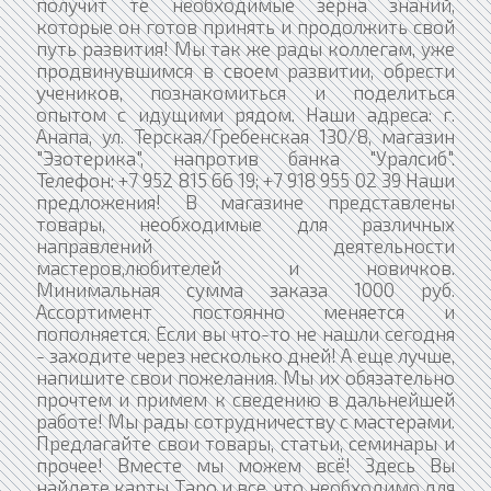
получит те необходимые зерна знаний,
которые он готов принять и продолжить свой
путь развития! Мы так же рады коллегам, уже
продвинувшимся в своем развитии, обрести
учеников, познакомиться и поделиться
опытом с идущими рядом. Наши адреса: г.
Анапа, ул. Терская/Гребенская 130/8, магазин
"Эзотерика", напротив банка "Уралсиб".
Телефон: +7 952 815 66 19; +7 918 955 02 39 Наши
предложения! В магазине представлены
товары, необходимые для различных
направлений деятельности
мастеров,любителей и новичков.
Минимальная сумма заказа 1000 руб.
Ассортимент постоянно меняется и
пополняется. Если вы что-то не нашли сегодня
- заходите через несколько дней! А еще лучше,
напишите свои пожелания. Мы их обязательно
прочтем и примем к сведению в дальнейшей
работе! Мы рады сотрудничеству с мастерами.
Предлагайте свои товары, статьи, семинары и
прочее! Вместе мы можем всё! Здесь Вы
найдете карты Таро и все, что необходимо для