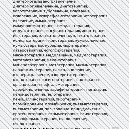
диатермогальваногрязелечение,
диатермогрязелечение, диетотерапия,
золототерапия, зуболечение, иглование,
иглолечение, иглорефлексотерапия, иглотерапия,
излечение, иммунотерапия,
иммунохимиотерапия, импульстерапия,
индуктотерапия, инсулинотерапия, ионотерапия,
йоготерапия, климатолечение, климатотерапия,
коллапсотерапия, криотерапия, кумысолечение,
кумысотерапия, курация, кюритерапия,
лазеротерапия, логопсихотерапия,
магнитотерапия, медолечение, медуллотерапия,
металлотерапия, механотерапия,
минералотерапия, мототерапия, музыкотерапия,
наркопсихотерапия, нафталанолечение,
озокеритолечение, озокеритотерапия,
озонотерапия, оксигенотерапия, опотерапия,
органотерапия, офтальмотерапия,
парафинолечение, парафинотерапия, пегиатрия,
пелоидотерапия, пелотерапия,
пенициллинотерапия, пиротерапия,
пломбирование, пломбировка, пневматотерапия,
пневмотерапия, пользование, принудлечение,
протеинотерапия, псаммотерапия, психотерапия,
психофармакотерапия, пчелолечение,
пчелотерапия