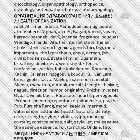
oncocitology, organopathology, orthopedics,
osteology, osteopathy, otiatriya , otolaryngology
ОРГАНИЗАЦИЯ ЗДРАВООХРАНЕНИЯ / 卫生组织
3
/ HEALTH ORGANIZATION
Ariel, Ahriman, aroma, Asmodeus, asmug, asura,
atmosphere, Afghan, afreet, Bagan, baenik, swab ,
barrack batonebi, devil, incense, fragrance, bouquet,
Wendigo, trends, Vila, the internal state, the air
stinks, stink, vumurt, genius, genius loci, Gigi, most
importantly, the leprechaun, ghoul, demon, jinn,
divas, house soul, state of mind, Dushman,
breathing, devil, deva, wen, smell, stench,
confession, yartkin, Kabir kakodemon, Karachun,
Kachin, Keremet, hobgoblin, kobold, Kui, Lar, Lara,
larva, goblin, larva, Mavka, mammon, mannitol,
Mansa, mahatma, outlook, moral strength, thinking,
nagual, direction, humor, originality, Knicks, mindset,
Ovda, Ovinnik, basic, Paraclete, hearth, pervogodok,
Picenum, pneuma, repentance, poludenitsa, psyche,
Pub, Purusha Rarog, mood, zealous, mermaid,
salamander, saltandis, health, Satanail, identity,
core, strength, sylph, sylphs, sylph, meaning,
content, consciousness, salt, style, jet, the essence,
the essence essence, for, tornchak, Ondine, fetor
МЕДИЦИНСКИЕ УСЛУГИ / 医疗服务 / MEDICAL
45
SERVICES