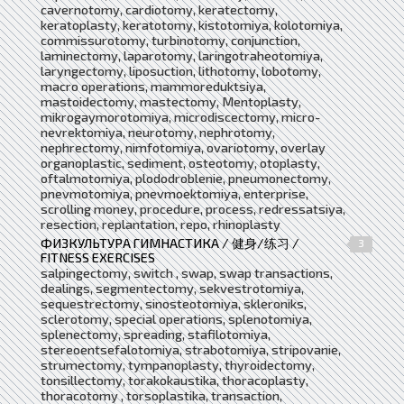
cavernotomy, cardiotomy, keratectomy,
keratoplasty, keratotomy, kistotomiya, kolotomiya,
commissurotomy, turbinotomy, conjunction,
laminectomy, laparotomy, laringotraheotomiya,
laryngectomy, liposuction, lithotomy, lobotomy,
macro operations, mammoreduktsiya,
mastoidectomy, mastectomy, Mentoplasty,
mikrogaymorotomiya, microdiscectomy, micro-
nevrektomiya, neurotomy, nephrotomy,
nephrectomy, nimfotomiya, ovariotomy, overlay
organoplastic, sediment, osteotomy, otoplasty,
oftalmotomiya, plododroblenie, pneumonectomy,
pnevmotomiya, pnevmoektomiya, enterprise,
scrolling money, procedure, process, redressatsiya,
resection, replantation, repo, rhinoplasty
ФИЗКУЛЬТУРА ГИМНАСТИКА / 健身/练习 /
3
FITNESS EXERCISES
salpingectomy, switch , swap, swap transactions,
dealings, segmentectomy, sekvestrotomiya,
sequestrectomy, sinosteotomiya, skleroniks,
sclerotomy, special operations, splenotomiya,
splenectomy, spreading, stafilotomiya,
stereoentsefalotomiya, strabotomiya, stripovanie,
strumectomy, tympanoplasty, thyroidectomy,
tonsillectomy, torakokaustika, thoracoplasty,
thoracotomy , torsoplastika, transaction,