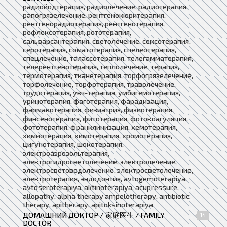
радиойодтерапия, радиолечение, радиотерапия,
рапогрязелечение, рентгенокюритерапия,
рентгенорадиотерапия, рентгенотерапия,
рефлексотерапия, рототерапия,
сальварсантерапия, светолечение, сексотерапия,
серотерапия, соматотерапия, спелеотерапия,
спецлечение, талассотерапия, телегамматерапия,
телерентгенотерапия, теплолечение, терапия,
термотерапия, тканетерапия, торфогрязелечение,
торфолечение, торфотерапия, траволечение,
трудотерапия, увч-терапия, умбигемотерапия,
уринотерапия, фаготерапия, фарадизация,
фармакотерапия, физиатрия, физиотерапия,
финсенотерапия, фитотерапия, фотокоагуляция,
фототерапия, франклинизация, хемотерапия,
химиотерапия, химотерапия, хромотерапия,
цигунотерапия, шокотерапия,
электроаэрозольтерапия,
электрогидросветолечение, электролечение,
электросветоводолечение, электросветолечение,
электротерапия, эндодонтия, avtogemoterapiya,
avtoseroterapiya, aktinoterapiya, acupressure,
allopathy, alpha therapy ampelotherapy, antibiotic
therapy, apitherapy, apitoksinoterapiya
ДОМАШНИЙ ДОКТОР / 家庭医生 / FAMILY
14
DOCTOR