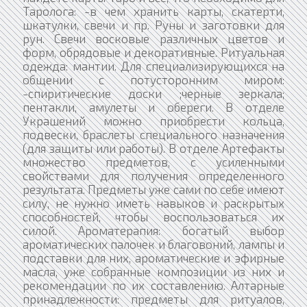
Таролога: -в чем хранить карты, скатерти,
шкатулки, свечи и пр. Руны и заготовки для
рун. Свечи восковые различных цветов и
форм, обрядовые и декоративные. Ритуальная
одежда: мантии. Для специализирующихся на
общении с потусторонним миром:
-спиритические доски ;черные зеркала;
пентакли, амулеты и обереги. В отделе
Украшений можно приобрести кольца,
подвески, браслеты специального назначения
(для защиты или работы). В отделе Артефакты
множество предметов, с усиленными
свойствами для получения определенного
результата. Предметы уже сами по себе имеют
силу, не нужно иметь навыков и раскрытых
способностей, чтобы воспользоваться их
силой. Ароматерапия: богатый выбор
ароматических палочек и благовоний, лампы и
подставки для них, ароматические и эфирные
масла, уже собранные композиции из них и
рекомендации по их составлению. Алтарные
принадлежности: предметы для ритуалов,