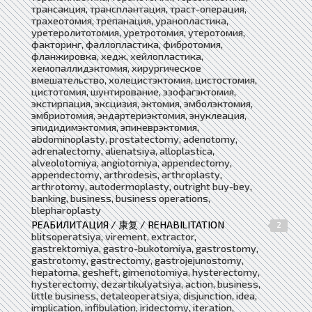
трансакция, трансплантация, траст-операция,
трахеотомия, трепанация, уранопластика,
уретеролитотомия, уретротомия, утеротомия,
факторинг, фаллопластика, фибротомия,
фланжировка, хедж, хейлопластика,
хемопаллидэктомия, хирургическое
вмешательство, холецистэктомия, цистостомия,
цистотомия, шунтирование, эзофагэктомия,
экстирпация, эксцизия, эктомия, эмболэктомия,
эмбриотомия, эндартериэктомия, энуклеация,
эпидидимэктомия, эпиневрэктомия,
abdominoplasty, prostatectomy, adenotomy,
adrenalectomy, alienatsiya, alloplastica,
alveolotomiya, angiotomiya, appendectomy,
appendectomy, arthrodesis, arthroplasty,
arthrotomy, autodermoplasty, outright buy-bey,
banking, business, business operations,
blepharoplasty
РЕАБИЛИТАЦИЯ / 康复 / REHABILITATION
2
blitsoperatsiya, virement, extractor,
gastrektomiya, gastro-bukotomiya, gastrostomy,
gastrotomy, gastrectomy, gastrojejunostomy,
hepatoma, gesheft, gimenotomiya, hysterectomy,
hysterectomy, dezartikulyatsiya, action, business,
little business, detaleoperatsiya, disjunction, idea,
implication, infibulation, iridectomy, iteration,