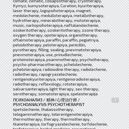
climate, climatic, collapsotherapy, cryotherapy,
Kymyz, kumysoterapiya, Curation, kyuriterapiya,
laser therapy, logopsihoterapiya, magnet,
medolechenie, medulloterapiya, metallotherapy,
hydrotherapy, mineralotherapy, mototerapiya,
music, narkopsihoterapiya, naftalanolechenie,
ozokeritotherapy, ozokeritotherapy, ozone therapy,
oxygen therapy, opoterapiya, organotherapy,
oftalmoterapiya, paraffin, paraffin, pegiatriya,
peloidotherapy, peloterapiya, penicillin,
pyrotherapy, filling, sealing, pnevmatoterapiya,
pnevmoterapiya, use, prinudlechenie,
proteinoterapiya, psammotherapy, psychotherapy,
psycho-pharmacotherapy, pchelolechenie,
pcheloterapiya, radioiodine therapy, radiolechenie,
radiotherapy, rapogryazelechenie,
rentgenokyuriterapiya, rentgenoradioterapiya,
radiotherapy, reflexology, rototerapiya,
salvarsanterapiya, light therapy, sex therapy,
serotherapy, somatoterapiya, speleoterapija
ПСИХОАНАЛИЗ / 精神/心理治疗师 /
1
PSYCHOANALYSIS PSYCHOTHERAPIST
spetslechenie, thalassotherapy,
telegammatherapy, telerentgenoterapiya,
thermotherapy, therapy, thermotherapy,
tkaneterapiya, torfogryazelechenie, torfolechenie,
torfoterapiya, herbal medicine, occupational