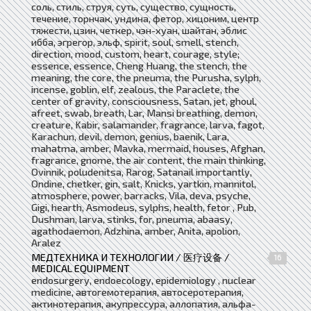
соль, стиль, струя, суть, существо, сущность,
течение, торнчак, ундина, фетор, хицоним, центр
тяжести, цзин, четкер, чэн-хуан, шайтан, эблис
ибба, эгрегор, эльф, spirit, soul, smell, stench,
direction, mood, custom, heart, courage, style;
essence, essence, Cheng Huang, the stench, the
meaning, the core, the pneuma, the Purusha, sylph,
incense, goblin, elf, zealous, the Paraclete, the
center of gravity, consciousness, Satan, jet, ghoul,
afreet, swab, breath, Lar, Mansi breathing, demon,
creature, Kabir, salamander, fragrance, larva, fagot,
Karachun, devil, demon, genius, baenik, Lara,
mahatma, amber, Mavka, mermaid, houses, Afghan,
fragrance, gnome, the air content, the main thinking,
Ovinnik, poludenitsa, Rarog, Satanail importantly,
Ondine, chetker, gin, salt, Knicks, yartkin, mannitol,
atmosphere, power, barracks, Vila, deva, psyche,
Gigi, hearth, Asmodeus, sylphs, health, fetor , Pub,
Dushman, larva, stinks, for, pneuma, abaasy,
agathodaemon, Adzhina, amber, Anita, apolion,
Aralez
МЕДТЕХНИКА И ТЕХНОЛОГИИ / 医疗设备 /
16
MEDICAL EQUIPMENT
endosurgery, endoecology, epidemiology , nuclear
medicine, автогемотерапия, автосеротерапия,
актинотерапия, акупрессура, аллопатия, альфа-