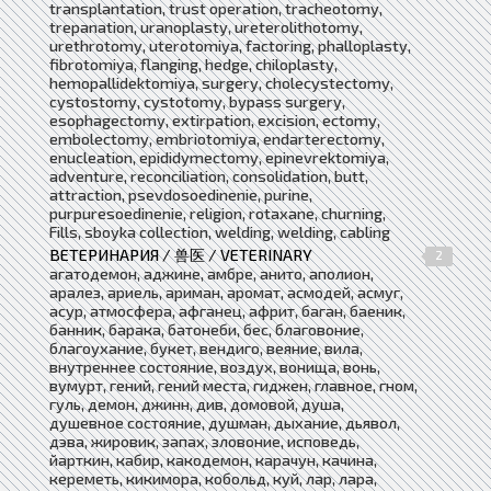
transplantation, trust operation, tracheotomy,
trepanation, uranoplasty, ureterolithotomy,
urethrotomy, uterotomiya, factoring, phalloplasty,
fibrotomiya, flanging, hedge, chiloplasty,
hemopallidektomiya, surgery, cholecystectomy,
cystostomy, cystotomy, bypass surgery,
esophagectomy, extirpation, excision, ectomy,
embolectomy, embriotomiya, endarterectomy,
enucleation, epididymectomy, epinevrektomiya,
adventure, reconciliation, consolidation, butt,
attraction, psevdosoedinenie, purine,
purpuresoedinenie, religion, rotaxane, churning,
Fills, sboyka collection, welding, welding, cabling
ВЕТЕРИНАРИЯ / 兽医 / VETERINARY
2
агатодемон, аджине, амбре, анито, аполион,
аралез, ариель, ариман, аромат, асмодей, асмуг,
асур, атмосфера, афганец, африт, баган, баеник,
банник, барака, батонеби, бес, благовоние,
благоухание, букет, вендиго, веяние, вила,
внутреннее состояние, воздух, вонища, вонь,
вумурт, гений, гений места, гиджен, главное, гном,
гуль, демон, джинн, див, домовой, душа,
душевное состояние, душман, дыхание, дьявол,
дэва, жировик, запах, зловоние, исповедь,
йарткин, кабир, какодемон, карачун, качина,
кереметь, кикимора, кобольд, куй, лар, лара,