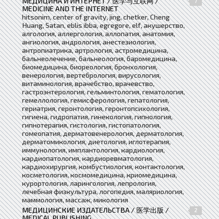
МЕДИЦИНА И ИНТЕРНЕТ / 医学与互联网 /
7
MEDICINE AND THE INTERNET
hitsonim, center of gravity, jing, chetker, Cheng
Huang, Satan, eblis ibba, egregore, elf, акушерство,
алгология, аллергология, аллопатия, анатомия,
ангиология, андрология, анестезиология,
антропиатрика, артрология, астромедицина,
бальнеолечение, бальнеология, баромедицина,
биомедицина, биореология, бронхология,
венерология, вертебрология, вирусология,
витаминология, врачебство, врачевство,
гастроэнтерология, гельминтология, гематология,
гемеллология, гемисферология, гепатология,
гериатрия, геронтология, геронтопсихология,
гигиена, гидропатия, гинекология, гипнология,
гипнотерапия, гистология, гистопатология,
гомеопатия, дерматовенерология, дерматология,
дерматомикология, диетология, иглотерапия,
иммунология, имплантология, кардиология,
кардиопатология, кардиоревматология,
кардиохирургия, комбустиология, контактология,
косметология, космомедицина, криомедицина,
курортология, ларингология, лепрология,
лечебная физкультура, логопедия, маляриология,
маммология, массаж, микология
МЕДИЦИНСКИЕ ИЗДАТЕЛЬСТВА / 医学出版 /
2
MEDICAL PUBLISHING