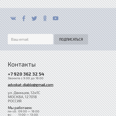
Контакты
+7 920 362 32 54
Звоните с 9:00 до 18:00
advokat-diablo@gmail.com
ул. Двинцев, 12к1С
МОСКВА
, 127018
РОССИЯ
Мы работаем:
пн-сб:
09:00 — 18:00
вс:
11:00 — 13:00