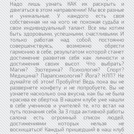
Надо лишь узнать КАК их раскрыть и
двигаться в этом направлении! Мы все разные
и уникальные. У каждого есть своя
собственная ни на кого не похожая судьба и
свои индивидуальный талант. Все мы хотим
быть здоровыми, успешными, счастливыми. И
только работая над собой, постоянно
совершенствуясь, возможно обрести
гармонию в себе, результатом которой станет
достижение развития себя как личности и
достижения своих высот. Что выбрать?
Магия? Эзотерика? Психология? Спорт?
Медицина? Парапсихология? Йога? НЛП? Не
думайте об этом! Пробуйте! Ведь пока вы не
развернете конфету и не попробуете, Вы не
узнаете насколько она вкусна, как бы не была
красива ее обертка. В нашем клубе уже нашли
в себе учеников и учителей те, кто встал на
путь познания себя. За 3 года активной работы
салона есть огромный список людей,
достижениями которых нельзя не
восхищаться! Каждый пришедший в наш клуб