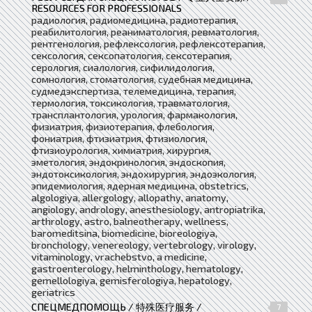
RESOURCES FOR PROFESSIONALS
радиология, радиомедицина, радиотерапия,
реабилитология, реаниматология, ревматология,
рентгенология, рефлексология, рефлексотерапия,
сексология, сексопатология, сексотерапия,
серология, сиалология, сифилидология,
сомнология, стоматология, судебная медицина,
судмедэкспертиза, телемедицина, терапия,
термология, токсикология, травматология,
трансплантология, урология, фармакология,
физиатрия, физиотерапия, флебология,
фониатрия, фтизиатрия, фтизиология,
фтизиоурология, химиатрия, хирургия,
эметология, эндокринология, эндоскопия,
эндотоксикология, эндохирургия, эндоэкология,
эпидемиология, ядерная медицина, obstetrics,
algologiya, allergology, allopathy, anatomy,
angiology, andrology, anesthesiology, antropiatrika,
arthrology, astro, balneotherapy, wellness,
baromeditsina, biomedicine, bioreologiya,
bronchology, venereology, vertebrology, virology,
vitaminology, vrachebstvo, a medicine,
gastroenterology, helminthology, hematology,
gemellologiya, gemisferologiya, hepatology,
geriatrics
СПЕЦМЕДПОМОЩЬ / 特殊医疗服务 /
7