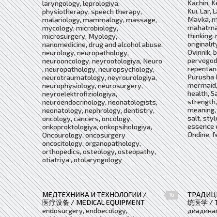
Kachin, K
laryngology, leprologiya,
Kui, Lar, 
physiotherapy, speech therapy,
Mavka, m
malariology, mammalogy, massage,
mahatma,
mycology, microbiology,
thinking,
microsurgery, Myology,
originali
nanomedicine, drug and alcohol abuse,
Ovinnik, 
neurology, neuropathology,
pervogod
neurooncology, neyrootologiya, Neuro
repentanc
, neuropathology, neuropsychology,
Purusha 
neurotraumatology, neyrourologiya,
mermaid,
neurophysiology, neurosurgery,
health, Sa
neyroelektrofiziologiya,
strength,
neuroendocrinology, neonatologists,
meaning,
neonatology, nephrology, dentistry,
salt, styl
oncology, cancers, oncology,
essence e
onkoproktologiya, onkopsihologiya,
Ondine, f
Oncourology, oncosurgery
oncocitology, organopathology,
orthopedics, osteology, osteopathy,
otiatriya , otolaryngology
МЕДТЕХНИКА И ТЕХНОЛОГИИ /
ТРАДИЦ
16
医疗设备 / MEDICAL EQUIPMENT
统医学 / T
endosurgery, endoecology,
диадина