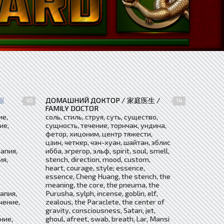
服
ДОМАШНИЙ ДОКТОР / 家庭医生 /
45
14
FAMILY DOCTOR
ие,
соль, стиль, струя, суть, существо,
ие,
сущность, течение, торнчак, ундина,
фетор, хицоним, центр тяжести,
цзин, четкер, чэн-хуан, шайтан, эблис
апия,
ибба, эгрегор, эльф, spirit, soul, smell,
ия,
stench, direction, mood, custom,
heart, courage, style; essence,
essence, Cheng Huang, the stench, the
meaning, the core, the pneuma, the
апия,
Purusha, sylph, incense, goblin, elf,
чение,
zealous, the Paraclete, the center of
gravity, consciousness, Satan, jet,
ние,
ghoul, afreet, swab, breath, Lar, Mansi