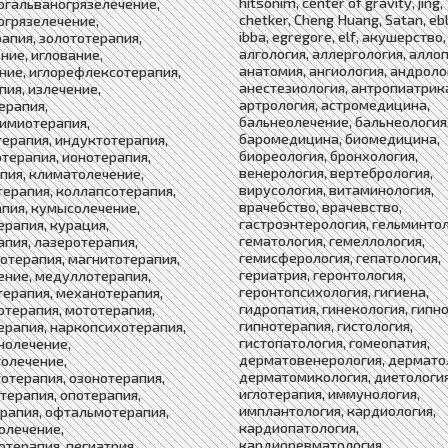
hitsonim, center of gravity, jing,
гальваногрязелечение,
chetker, Cheng Huang, Satan, ebl
грязелечение,
ibba, egregore, elf, акушерство,
апия, золототерапия,
алгология, аллергология, аллоп
ние, иглование,
анатомия, ангиология, андроло
ние, иглорефлексотерапия,
анестезиология, антропиатрик
пия, излечение,
артрология, астромедицина,
ерапия,
бальнеолечение, бальнеология
имиотерапия,
баромедицина, биомедицина,
ерапия, индуктотерапия,
биореология, бронхология,
терапия, ионотерапия,
венерология, вертебрология,
пия, климатолечение,
вирусология, витаминология,
ерапия, коллапсотерапия,
врачебство, врачевство,
пия, кумысолечение,
гастроэнтерология, гельминтол
рапия, курация,
гематология, гемеллология,
пия, лазеротерапия,
гемисферология, гепатология,
отерапия, магнитотерапия,
гериатрия, геронтология,
ние, медуллотерапия,
геронтопсихология, гигиена,
ерапия, механотерапия,
гидропатия, гинекология, гипно
терапия, мототерапия,
гипнотерапия, гистология,
рапия, наркопсихотерапия,
гистопатология, гомеопатия,
нолечение,
дерматовенерология, дермато
олечение,
дерматомикология, диетология
отерапия, озонотерапия,
иглотерапия, иммунология,
терапия, опотерапия,
имплантология, кардиология,
рапия, офтальмотерапия,
кардиопатология,
олечение,
кардиоревматология,
терапия, пегиатрия,