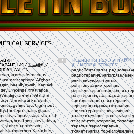
DICAL SERVICES
ЗАЦИЯ
МЕДИЦИНСКИЕ УСЛУГИ / 医疗
3
ОХРАНЕНИЯ / 卫生组织 /
务 / MEDICAL SERVICES
ORGANIZATION
радиойодтерапия, радиолечен
hriman, aroma, Asmodeus,
радиотерапия, рапогрязелечен
sura, atmosphere, Afghan,
рентгенокюритерапия,
agan, baenik, swab , barrack
рентгенорадиотерапия,
 devil, incense, fragrance,
рентгенотерапия, рефлексотер
Wendigo, trends, Vila, the
рототерапия, сальварсантерап
tate, the air stinks, stink,
светолечение, сексотерапия,
enius, genius loci, Gigi, most
серотерапия, соматотерапия,
ly, the leprechaun, ghoul,
спелеотерапия, спецлечение,
nn, divas, house soul, state of
талассотерапия, телегамматер
hman, breathing, devil, deva,
телерентгенотерапия, теплоле
l, stench, confession,
терапия, термотерапия,
Kabir kakodemon, Karachun,
тканетерапия, торфогрязелече