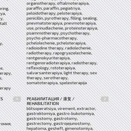
organotherapy, oftalmoterapiya,
paraffin, paraffin, pegiatriya,
ring,
peloidotherapy, peloterapiya,
ya,
penicillin, pyrotherapy, filling, sealing,
y,
pnevmatoterapiya, pnevmoterapiya,
talt
use, prinudlechenie, proteinoterapiya,
psammotherapy, psychotherapy,
psycho-pharmacotherapy,
pchelolechenie, pcheloterapiya,
y,
radioiodine therapy, radiolechenie,
radiotherapy, rapogryazelechenie,
rentgenokyuriterapiya,
rentgenoradioterapiya, radiotherapy,
reflexology, rototerapiya,
е,
salvarsanterapiya, light therapy, sex
erapy,
therapy, serotherapy,
e,
somatoterapiya, speleoterapija
herapy
CS
РЕАБИЛИТАЦИЯ / 康复 /
4
2
REHABILITATION
blitsoperatsiya, virement, extractor,
gastrektomiya, gastro-bukotomiya,
gastrostomy, gastrotomy,
gastrectomy, gastrojejunostomy,
томия,
hepatoma, gesheft, gimenotomiya,