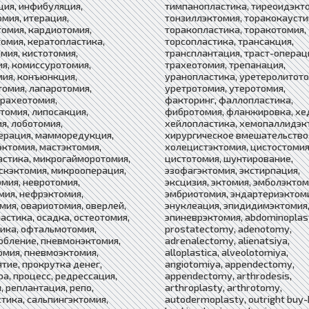
ия, инфибуляция,
тимпанопластика, тиреоидэкт
мия, итерация,
тонзиллэктомия, торакокаусти
омия, кардиотомия,
торакопластика, торакотомия,
омия, кератопластика,
торсопластика, трансакция,
мия, кистотомия,
трансплантация, траст-операц
я, комиссуротомия,
трахеотомия, трепанация,
ия, конъюнкция,
уранопластика, уретеролитото
омия, лапаротомия,
уретротомия, утеротомия,
рахеотомия,
факторинг, фаллопластика,
томия, липосакция,
фибротомия, фланжировка, хе
я, лоботомия,
хейлопластика, хемопаллидэк
ерация, мамморедукция,
хирургическое вмешательство
ктомия, мастэктомия,
холецистэктомия, цистостомия
стика, микрогайморотомия,
цистотомия, шунтирование,
кэктомия, микрооперация,
эзофагэктомия, экстирпация,
мия, невротомия,
эксцизия, эктомия, эмболэктом
ия, нефрэктомия,
эмбриотомия, эндартериэктом
ия, овариотомия, оверлей,
энуклеация, эпидидимэктомия
астика, осадка, остеотомия,
эпиневрэктомия, abdominoplas
ика, офтальмотомия,
prostatectomy, adenotomy,
бление, пневмонэктомия,
adrenalectomy, alienatsiya,
мия, пневмоэктомия,
alloplastica, alveolotomiya,
тие, прокрутка денег,
angiotomiya, appendectomy,
а, процесс, редрессация,
appendectomy, arthrodesis,
, реплантация, репо,
arthroplasty, arthrotomy,
тика, сальпингэктомия,
autodermoplasty, outright buy-