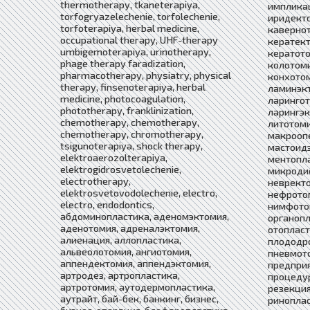
thermotherapy, tkaneterapiya,
импликац
torfogryazelechenie, torfolechenie,
иридекто
torfoterapiya, herbal medicine,
кавернот
occupational therapy, UHF-therapy
кератект
umbigemoterapiya, urinotherapy,
кератото
phage therapy faradization,
колотоми
pharmacotherapy, physiatry, physical
конхотом
therapy, finsenoterapiya, herbal
ламинэкт
medicine, photocoagulation,
ларингот
phototherapy, franklinization,
ларингэк
chemotherapy, chemotherapy,
литотоми
chemotherapy, chromotherapy,
макрооп
tsigunoterapiya, shock therapy,
мастоидэ
elektroaerozolterapiya,
ментопла
elektrogidrosvetolechenie,
микродис
electrotherapy,
невректо
elektrosvetovodolechenie, electro,
нефротом
electro, endodontics,
нимфотом
абдоминопластика, аденомэктомия,
органопл
аденотомия, адреналэктомия,
отопласт
алиенация, аллопластика,
плододро
альвеолотомия, ангиотомия,
пневмото
аппендектомия, аппендэктомия,
предприя
артродез, артропластика,
процедур
артротомия, аутодермопластика,
резекция
аутрайт, бай-бек, банкинг, бизнес,
риноплас