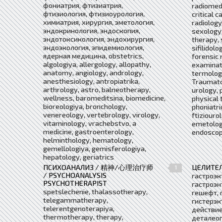
фониатрия, фтизиатрия,
radiomedi
фтизиология, фтизиоурология,
critical 
химиатрия, хирургия, эметология,
radiology
эндокринология, эндоскопия,
sexology,
эндотоксикология, эндохирургия,
therapy, 
эндоэкология, эпидемиология,
sifilidolo
ядерная медицина, obstetrics,
forensic 
algologiya, allergology, allopathy,
examinati
anatomy, angiology, andrology,
termologi
anesthesiology, antropiatrika,
Traumato
arthrology, astro, balneotherapy,
urology, 
wellness, baromeditsina, biomedicine,
physical 
bioreologiya, bronchology,
phoniatri
venereology, vertebrology, virology,
ftiziouro
vitaminology, vrachebstvo, a
emetologi
medicine, gastroenterology,
endoscop
helminthology, hematology,
gemellologiya, gemisferologiya,
hepatology, geriatrics
ПСИХОАНАЛИЗ / 精神/心理治疗师
ЦЕЛИТЕЛ
1
/ PSYCHOANALYSIS
гастроэк
PSYCHOTHERAPIST
гастроэн
spetslechenie, thalassotherapy,
гешефт, 
telegammatherapy,
гистерэк
telerentgenoterapiya,
действие
thermotherapy, therapy,
деталеоп