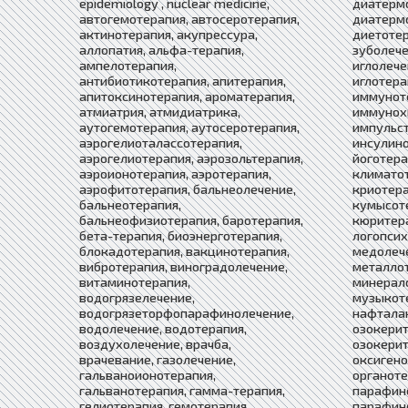
epidemiology , nuclear medicine,
диатермо
автогемотерапия, автосеротерапия,
диатермо
актинотерапия, акупрессура,
диетотер
аллопатия, альфа-терапия,
зуболече
ампелотерапия,
иглолече
антибиотикотерапия, апитерапия,
иглотера
апитоксинотерапия, ароматерапия,
иммунот
атмиатрия, атмидиатрика,
иммунох
аутогемотерапия, аутосеротерапия,
импульст
аэрогелиоталассотерапия,
инсулино
аэрогелиотерапия, аэрозольтерапия,
йоготера
аэроионотерапия, аэротерапия,
климатот
аэрофитотерапия, бальнеолечение,
криотера
бальнеотерапия,
кумысоте
бальнеофизиотерапия, баротерапия,
кюритера
бета-терапия, биоэнерготерапия,
логопсих
блокадотерапия, вакцинотерапия,
медолече
вибротерапия, виноградолечение,
металлот
витаминотерапия,
минерало
водогрязелечение,
музыкоте
водогрязеторфопарафинолечение,
нафтала
водолечение, водотерапия,
озокерит
воздухолечение, врачба,
озокерит
врачевание, газолечение,
оксигено
гальваноионотерапия,
органоте
гальванотерапия, гамма-терапия,
парафин
гелиотерапия, гемотерапия,
парафино