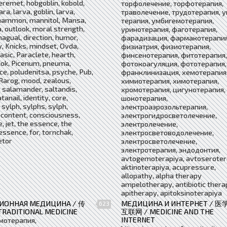
eremet, hobgoblin, kobold,
торфолечение, торфотерапия,
Lara, larva, goblin, larva,
траволечение, трудотерапия, у
ammon, mannitol, Mansa,
терапия, умбигемотерапия,
 outlook, moral strength,
уринотерапия, фаготерапия,
 nagual, direction, humor,
фарадизация, фармакотерапия
ty, Knicks, mindset, Ovda,
физиатрия, физиотерапия,
basic, Paraclete, hearth,
финсенотерапия, фитотерапия,
ok, Picenum, pneuma,
фотокоагуляция, фототерапия,
e, poludenitsa, psyche, Pub,
франклинизация, хемотерапия
Rarog, mood, zealous,
химиотерапия, химотерапия,
 salamander, saltandis,
хромотерапия, цигунотерапия,
tanail, identity, core,
шокотерапия,
 sylph, sylphs, sylph,
электроаэрозольтерапия,
 content, consciousness,
электрогидросветолечение,
e, jet, the essence, the
электролечение,
ssence, for, tornchak,
электросветоводолечение,
etor
электросветолечение,
электротерапия, эндодонтия,
avtogemoterapiya, avtoseroter
aktinoterapiya, acupressure,
allopathy, alpha therapy
ampelotherapy, antibiotic thera
apitherapy, apitoksinoterapiya
ИОННАЯ МЕДИЦИНА / 传
МЕДИЦИНА И ИНТЕРНЕТ / 医
623
RADITIONAL MEDICINE
互联网 / MEDICINE AND THE
INTERNET
мотерапия,