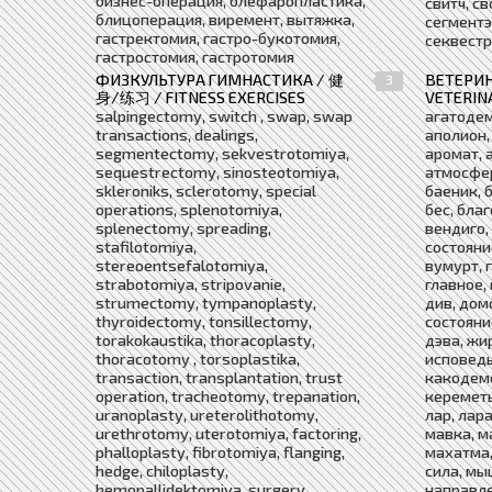
бизнес-операция, блефаропластика,
свитч, с
блицоперация, виремент, вытяжка,
сегментэ
гастректомия, гастро-букотомия,
секвест
гастростомия, гастротомия
ФИЗКУЛЬТУРА ГИМНАСТИКА / 健
ВЕТЕРИН
3
身/练习 / FITNESS EXERCISES
VETERIN
salpingectomy, switch , swap, swap
агатодем
transactions, dealings,
аполион,
segmentectomy, sekvestrotomiya,
аромат, 
sequestrectomy, sinosteotomiya,
атмосфер
skleroniks, sclerotomy, special
баеник, 
operations, splenotomiya,
бес, бла
splenectomy, spreading,
вендиго,
stafilotomiya,
состояни
stereoentsefalotomiya,
вумурт, 
strabotomiya, stripovanie,
главное, 
strumectomy, tympanoplasty,
див, дом
thyroidectomy, tonsillectomy,
состояни
torakokaustika, thoracoplasty,
дэва, жи
thoracotomy , torsoplastika,
исповедь
transaction, transplantation, trust
какодемо
operation, tracheotomy, trepanation,
кереметь
uranoplasty, ureterolithotomy,
лар, лара
urethrotomy, uterotomiya, factoring,
мавка, м
phalloplasty, fibrotomiya, flanging,
махатма,
hedge, chiloplasty,
сила, мы
hemopallidektomiya, surgery,
направле