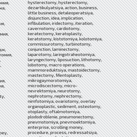
hysterectomy, hysterectomy,
омия,
dezartikulyatsiya, action, business,
ка,
little business, detaleoperatsiya,
disjunction, idea, implication,
infibulation, iridectomy, iteration,
ия,
cavernotomy, cardiotomy,
keratectomy, keratoplasty,
мия,
keratotomy, kistotomiya, kolotomiya,
commissurotomy, turbinotomy,
conjunction, laminectomy,
дж,
laparotomy, laringotraheotomiya,
томия,
laryngectomy, liposuction, lithotomy,
,
lobotomy, macro operations,
,
mammoreduktsiya, mastoidectomy,
mastectomy, Mentoplasty,
mikrogaymorotomiya,
ия,
microdiscectomy, micro-
ия,
nevrektomiya, neurotomy,
,
nephrotomy, nephrectomy,
ty,
nimfotomiya, ovariotomy, overlay
organoplastic, sediment, osteotomy,
otoplasty, oftalmotomiya,
plododroblenie, pneumonectomy,
pnevmotomiya, pnevmoektomiya,
enterprise, scrolling money,
procedure, process, redressatsiya,
bey,