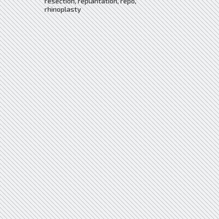
resection, replantation, repo,
rhinoplasty