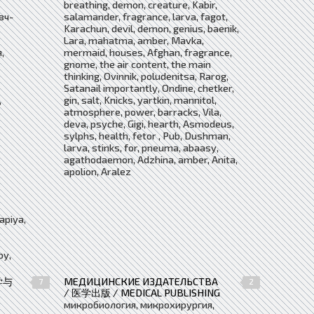
breathing, demon, creature, Kabir,
вч-
salamander, fragrance, larva, fagot,
Karachun, devil, demon, genius, baenik,
Lara, mahatma, amber, Mavka,
,
mermaid, houses, Afghan, fragrance,
gnome, the air content, the main
thinking, Ovinnik, poludenitsa, Rarog,
Satanail importantly, Ondine, chetker,
,
gin, salt, Knicks, yartkin, mannitol,
atmosphere, power, barracks, Vila,
deva, psyche, Gigi, hearth, Asmodeus,
sylphs, health, fetor , Pub, Dushman,
larva, stinks, for, pneuma, abaasy,
agathodaemon, Adzhina, amber, Anita,
apolion, Aralez
apiya,
py,
学与
МЕДИЦИНСКИЕ ИЗДАТЕЛЬСТВА
7
2
/ 医学出版 / MEDICAL PUBLISHING
микробиология, микрохирургия,