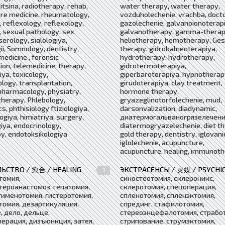
tsina, radiotherapy, rehab,
water therapy, water therapy,
care medicine, rheumatology,
vozduholechenie, vrachba, docto
, reflexology, reflexology,
gazolechenie, galvanoionoterapi
 sexual pathology, sex
galvanotherapy, gamma-therap
serology, sialologiya,
heliotherapy, hemotherapy, Ges
gii, Somnology, dentistry,
therapy, gidrobalneoterapiya,
medicine , forensic
hydrotherapy, hydrotherapy,
on, telemedicine, therapy,
gidrotermoterapiya,
ya, toxicology,
giperbaroterapiya, hypnotherap
logy, transplantation,
girudoterapiya, clay treatment,
pharmacology, physiatry,
hormone therapy,
therapy, Phlebology,
gryazeglinotorfolechenie, mud,
cs, phthisiology ftiziologiya,
darsonvalization, diadynamic,
logiya, himiatriya, surgery,
диатермогальваногрязелечени
ya, endocrinology,
diatermogryazelechenie, diet th
y, endotoksikologiya
gold therapy, dentistry, iglovani
iglolechenie, acupuncture,
acupuncture, healing, immunot
ЬСТВО / 愈合 / HEALING
ЭКСТРАСЕНСЫ / 灵媒 / PSYCHI
1
томия,
синостеотомия, склероникс,
тероанастомоз, гепатомия,
склеротомия, спецоперация,
гименотомия, гистеротомия,
спленотомия, спленэктомия,
томия, дезартикуляция,
спрединг, стафилотомия,
, дело, дельце,
стереоэнцефалотомия, страбо
ерация, дизъюнкция, затея,
стрипование, струмэктомия,