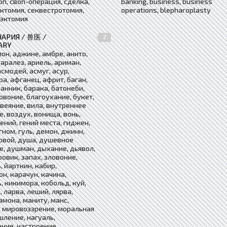
воп, своп-операция, сделка,
banking, business, business
ктомия, секвестротомия,
operations, blepharoplasty
рэктомия
АРИЯ / 兽医 /
2
ARY
он, аджине, амбре, анито,
 аралез, ариель, ариман,
асмодей, асмуг, асур,
а, афганец, африт, баган,
банник, барака, батонеби,
говоние, благоухание, букет,
 веяние, вила, внутреннее
е, воздух, вонища, вонь,
гений, гений места, гиджен,
гном, гуль, демон, джинн,
овой, душа, душевное
е, душман, дыхание, дьявол,
ровик, запах, зловоние,
, йарткин, кабир,
н, карачун, качина,
, кикимора, кобольд, куй,
, ларва, леший, лярва,
амона, маниту, манс,
 мировоззрение, моральная
шление, нагуаль,
ние, настроение,