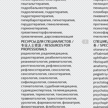
гештальттерапия,
пелоидот
гидробальнеотерапия,
пеницилл
гидролечение, гидротерапия,
пломбиро
гидротермотерапия,
пневмато
гипербаротерапия, гипнотерапия,
пользова
гирудотерапия, глинолечение,
протеино
гормонотерапия,
психотер
грязеглиноторфолечение,
психофа
грязелечение, дарсонвализация
пчелолеч
РЕСУРСЫ ДЛЯ СПЕЦИАЛИСТОВ /
СПЕЦМ
2
专业人士资源 / RESOURCES FOR
务 / SPEC
PROFESSIONALS
otonevrol
радиология, радиомедицина,
oftalmiat
радиотерапия, реабилитология,
ophthalmi
реаниматология, ревматология,
Histopath
рентгенология, рефлексология,
anatomy,
рефлексотерапия, сексология,
patomorfo
сексопатология, сексотерапия,
pegiatriy
серология, сиалология,
peripatol
сифилидология, сомнология,
proctolog
стоматология, судебная медицина,
psychiatr
судмедэкспертиза, телемедицина,
psycholo
терапия, термология, токсикология,
psychopa
травматология, трансплантология,
psychoph
урология, фармакология, физиатрия,
psychophy
физиотерапия, флебология,
pulmonolo