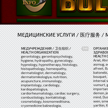
МЕДИЦИНСКИЕ УСЛУГИ / 医疗服务 / ME
МЕДУЧРЕЖДЕНИЯ / 卫生组织 /
ОРГАНИ
540
HEALTH ORGANIZATION
ЗДРАВО
HEALTH 
gerontology, gerontopsychology,
Ariel, A
hygiene, hydropathy, gynecology,
asmug, a
hypnology, hypnotherapy, histology,
afreet, B
histopathology, homeopathy,
batonebi,
dermatologist, dermatology,
bouquet, 
dermatomikologiya, nutrition,
internal s
acupuncture, immunology,
vumurt, g
implantology, cardiology,
important
kardiopatologiya,
demon, ji
cardiorheumatology, cardiac surgery,
mind, Dus
combustiology, kontaktologi,
wen, smel
cosmetology, kosmomeditsina,
yartkin, 
cryomedicine balneologia,