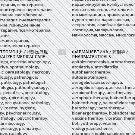
кардиохирургия, комбустиолог
ерапия, пелотерапия,
контактология, косметология,
инотерапия, пиротерапия,
космомедицина, криомедицин
вание, пломбировка,
курортология, ларингология,
терапия, пневмотерапия,
лепрология, лечебная физкуль
ние, принудлечение,
логопедия, маляриология,
терапия, псаммотерапия,
маммология, массаж, миколог
апия,
рмакотерапия,
ение, пчелотерапия
ЕДПОМОЩЬ / 特殊医疗服
ФАРМАЦЕВТИКА / 药剂学 /
7
IALIZED MEDICAL CARE
PHARMACEUTICALS
oga, otorhinolaryngology,
apitoksinoterapiya, aromathera
riya, ophthalmology,
atmiatriya, atmidiatrika,
c, parasitology, necropsy,
autohaemotherapy,
ology, pathological
autoseroterapiya,
 pathology, pathologist
aerogeliotalassoterapiya,
logija, pathophysiology,
aerogelioterapiya, aerosol ther
a, pediatrics, perinatology,
aeroionotherapy, aerotherapy,
ogiya, piretologiya,
aerophytotherapy, balneothera
y, occupational pathology,
balneotherapy, balneofizioterap
y, mental hygiene,
barotherapy, beta therapy
gy, psychoneurology,
bioenergotherapy, blokadoterap
thology, psychotherapy,
vaccine therapy, vibration thera
armacology,
botryotherapy, vitamin,
siology, ptohiatriya,
vodogryazelechenie,
gy, radiology,
водогрязеторфопарафинолече