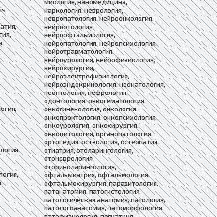
миология, наномедицина,
is
наркология, неврология,
невропатология, нейроонкология,
атия,
нейроотология,
гия,
нейроофтальмология,
а,
нейропатология, нейропсихология,
нейротравматология,
,
нейроурология, нейрофизиология,
нейрохирургия,
нейроэлектрофизиология,
нейроэндокринология, неонатология,
неонтология, нефрология,
одонтология, онкогематология,
огия,
онкогинекология, онкология,
онкопроктология, онкопсихология,
онкоурология, онкохирургия,
онкоцитология, органопатология,
ортопедия, остеология, остеопатия,
логия,
отиатрия, отоларингология,
отоневрология,
оториноларингология,
логия,
офтальмиатрия, офтальмология,
,
офтальмохирургия, паразитология,
патанатомия, патогистология,
патологическая анатомия, патология,
патологоанатомия, патоморфология,
патофизиология, пегиатрия,