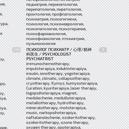
ия,
педиатрия, перинатология,
перипатология, пиретология,
а,
проктология, профпатология,
психиатрия, психогигиена,
тура,
психология, психоневрология,
психопатология, психотерапия,
ия
психофармакология,
психофизиология, птохиатрия,
пульмонология
ПСИХОЛОГ ПСИХИАТР / 心理/精神
230
2
科医生 / PSYCHOLOGIST
PSYCHIATRIST
py,
immunochemotherapy,
impulsterapiya, induktoterapiya,
insulin, ionotherapy, yogoterapiya,
climate, climatic, collapsotherapy,
cryotherapy, Kymyz, kumysoterapiya,
apy,
Curation, kyuriterapiya, laser therapy,
logopsihoterapiya, magnet,
py,
medolechenie, medulloterapiya,
iya,
metallotherapy, hydrotherapy,
mineralotherapy, mototerapiya,
iya,
music, narkopsihoterapiya,
py,
naftalanolechenie, ozokeritotherapy,
ozokeritotherapy, ozone therapy,
oxygen therapy, opoterapiya,
ние,