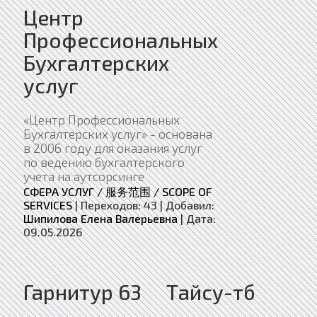
Центр
Профессиональных
Бухгалтерских
услуг
«Центр Профессиональных
Бухгалтерских услуг» - основана
в 2006 году для оказания услуг
по ведению бухгалтерского
учета на аутсорсинге
СФЕРА УСЛУГ / 服务范围 / SCOPE OF
SERVICES
|
Переходов:
43
|
Добавил:
Шипилова Елена Валерьевна
|
Дата:
09.05.2026
Гарнитур 63
Тайсу-тб