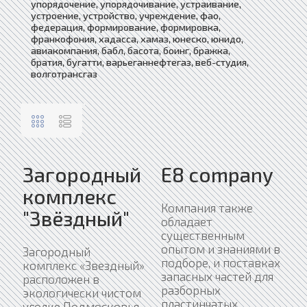
упорядочение, упорядочивание, устраивание,
устроение, устройство, учреждение, фао,
федерация, формирование, формировка,
франкофония, хадасса, хамаз, юнеско, юнидо,
авиакомпания, бабл, басота, боинг, бражка,
братия, бугатти, варьеганнефтегаз, веб-студия,
волготрансгаз
Загородный
Е8 company
комплекс
Компания также
"Звёздный"
обладает
существенным
опытом и знаниями в
Загородный
подборе, и поставках
комплекс «Звездный»
запасных частей для
расположен в
разборных
экологически чистом
пластинчатых
уголке Подмосковья