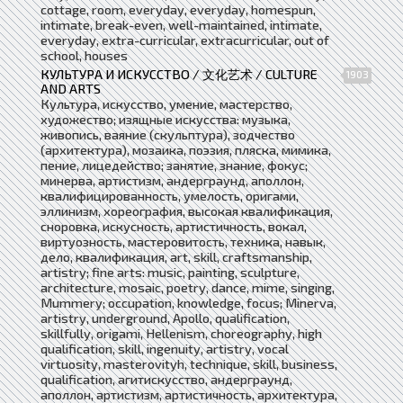
cottage, room, everyday, everyday, homespun,
intimate, break-even, well-maintained, intimate,
everyday, extra-curricular, extracurricular, out of
school, houses
КУЛЬТУРА И ИСКУССТВО / 文化艺术 / CULTURE
1903
AND ARTS
Культура, искусство, умение, мастерство,
художество; изящные искусства: музыка,
живопись, ваяние (скульптура), зодчество
(архитектура), мозаика, поэзия, пляска, мимика,
пение, лицедейство; занятие, знание, фокус;
минерва, артистизм, андерграунд, аполлон,
квалифицированность, умелость, оригами,
эллинизм, хореография, высокая квалификация,
сноровка, искусность, артистичность, вокал,
виртуозность, мастеровитость, техника, навык,
дело, квалификация, art, skill, craftsmanship,
artistry; fine arts: music, painting, sculpture,
architecture, mosaic, poetry, dance, mime, singing,
Mummery; occupation, knowledge, focus; Minerva,
artistry, underground, Apollo, qualification,
skillfully, origami, Hellenism, choreography, high
qualification, skill, ingenuity, artistry, vocal
virtuosity, masterovityh, technique, skill, business,
qualification, агитискусство, андерграунд,
аполлон, артистизм, артистичность, архитектура,