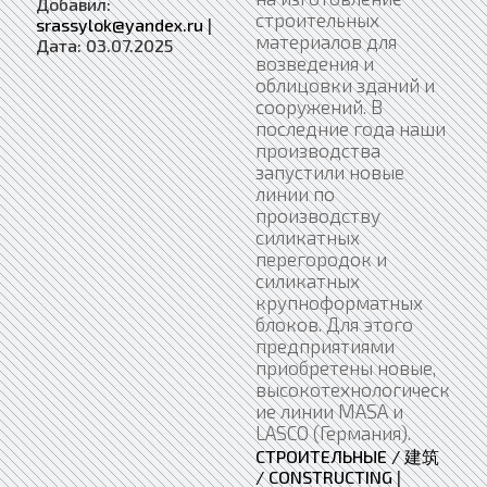
Добавил:
строительных
srassylok@yandex.ru
|
материалов для
Дата:
03.07.2025
возведения и
облицовки зданий и
сооружений. В
последние года наши
производства
запустили новые
линии по
производству
силикатных
перегородок и
силикатных
крупноформатных
блоков. Для этого
предприятиями
приобретены новые,
высокотехнологическ
ие линии MASA и
LASCO (Германия).
СТРОИТЕЛЬНЫЕ / 建筑
/ CONSTRUCTING
|