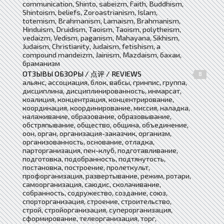
communication, Shinto, sabeizm, Faith, Buddhism,
Shintoism, beliefs, Zoroastrianism, Islam,
totemism, Brahmanism, Lamaism, Brahmanism,
Hinduism, Druidism, Taoism, Taoism, polytheism,
vedaizm, Vedism, paganism, Mahayana, Sikhism,
Judaism, Christianity, Judaism, fetishism, a
compound mandeizm, Jainism, Mazdaism, бахаи,
браманизм
ОТЗЫВЫ ОБЗОРЫ / 点评 / REVIEWS
8
альянс, ассоциация, блок, вабсы, гринпис, группа,
дисциплина, дисциплинированность, инмарсат,
коалиция, концентрация, концентрирование,
координация, координирование, миссия, наладка,
налаживание, образование, образовывание,
обстряпывание, общество, община, объединение,
оон, орган, организация-заказчик, организм,
организованность, основание, отладка,
парторганизация, пен-клуб, подготавливание,
подготовка, подобранность, подтянутость,
постановка, построение, пролеткульт,
профорганизация, развертывание, режим, ротари,
самоорганизация, саюдис, сколачивание,
собранность, содружество, создание, союз,
спорторганизация, строение, строительство,
строй, стройорганизация, суперорганизация,
сформирование, телеорганизация, торг,