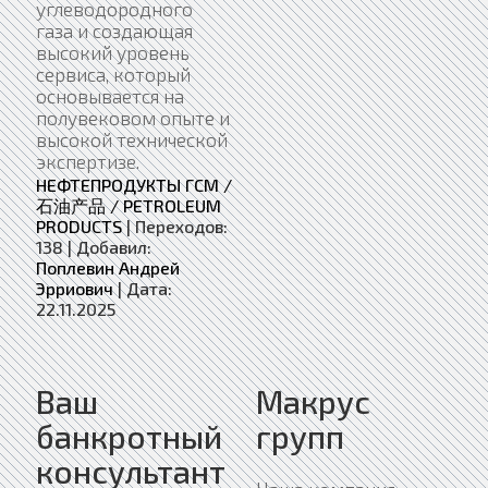
углеводородного
газа и создающая
высокий уровень
сервиса, который
основывается на
полувековом опыте и
высокой технической
экспертизе.
НЕФТЕПРОДУКТЫ ГСМ /
石油产品 / PETROLEUM
PRODUCTS
|
Переходов:
138
|
Добавил:
Поплевин Андрей
Эрриович
|
Дата:
22.11.2025
Ваш
Макрус
банкротный
групп
консультант