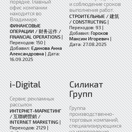
порядке. Главный
и соблюдение сроков
офис компании
выполнения работ.
находится во
СТРОИТЕЛЬНЫЕ / 建筑
Владимире.
/ CONSTRUCTING
|
ФИНАНСОВЫЕ
Переходов:
93
|
ОПЕРАЦИИ / 财务运作 /
Добавил:
Горохов
FINANCIAL OPERATIONS
|
Максим Игоревич
|
Переходов:
150
|
Дата:
27.08.2025
Добавил:
Единова Анна
Александровна
|
Дата:
16.09.2025
i-Digital
Силикат
Групп
Сервис рекламных
рассылок
Группа
ИНТЕРНЕТ-МАРКЕТИНГ
производственно-
/ 互聯網營銷 /
торговых компаний,
INTERNET MARKETING
|
специализирующихся
Переходов:
2129
|
на изготовление