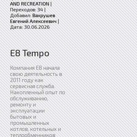
AND RECREATION
|
Переходов:
34
|
Добавил:
Вахрушев
Евгений Алексеевич
|
Дата:
30.06.2026
E8 Tempo
Компания Е8 начала
свою деятельность в
2011 году как
сервисная служба.
Накопленный опыт по
обслуживанию,
ремонту и
эксплуатации
бытовых и
промышленных
котлов, котельных и
теплообменников