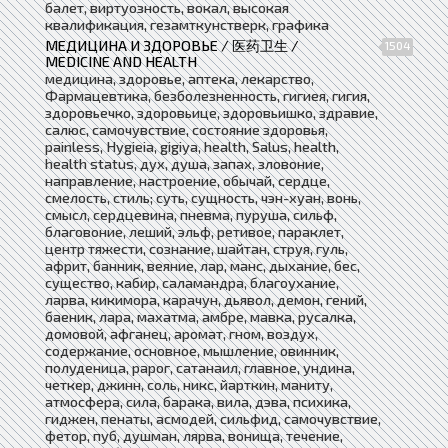
балет, виртуозность, вокал, высокая
квалификация, гезамткунстверк, графика
МЕДИЦИНА И ЗДОРОВЬЕ / 医药卫生 /
1504
MEDICINE AND HEALTH
медицина, здоровье, аптека, лекарство,
Фармацевтика, безболезненность, гигиея, гигия,
здоровьечко, здоровьице, здоровьишко, здравие,
салюс, самочувствие, состояние здоровья,
painless, Hygieia, gigiya, health, Salus, health,
health status, дух, душа, запах, зловоние,
направление, настроение, обычай, сердце,
смелость, стиль; суть, сущность, чэн-хуан, вонь,
смысл, сердцевина, пневма, пуруша, сильф,
благовоние, леший, эльф, ретивое, параклет,
центр тяжести, сознание, шайтан, струя, гуль,
африт, банник, веяние, лар, манс, дыхание, бес,
существо, кабир, саламандра, благоухание,
ларва, кикимора, карачун, дьявол, демон, гений,
баеник, лара, махатма, амбре, мавка, русалка,
домовой, афганец, аромат, гном, воздух,
содержание, основное, мышление, овинник,
полуденица, рарог, сатанаил, главное, ундина,
четкер, джинн, соль, никс, йарткин, маниту,
атмосфера, сила, барака, вила, дэва, психика,
гиджен, пенаты, асмодей, сильфид, самочувствие,
фетор, пуб, душман, лярва, вонища, течение,