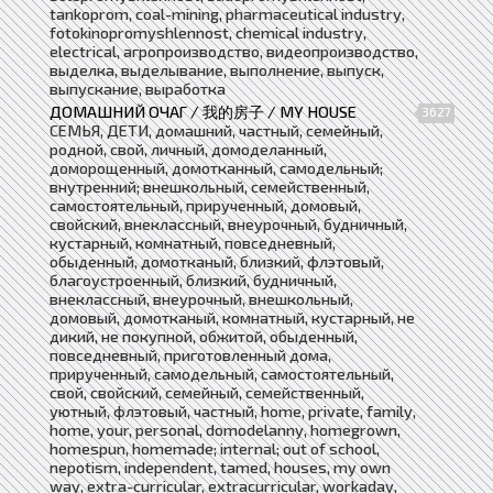
tankoprom, coal-mining, pharmaceutical industry,
fotokinopromyshlennost, chemical industry,
electrical, агропроизводство, видеопроизводство,
выделка, выделывание, выполнение, выпуск,
выпускание, выработка
ДОМАШНИЙ ОЧАГ / 我的房子 / MY HOUSE
3627
СЕМЬЯ, ДЕТИ, домашний, частный, семейный,
родной, свой, личный, домоделанный,
доморощенный, домотканный, самодельный;
внутренний; внешкольный, семейственный,
самостоятельный, прирученный, домовый,
свойский, внеклассный, внеурочный, будничный,
кустарный, комнатный, повседневный,
обыденный, домотканый, близкий, флэтовый,
благоустроенный, близкий, будничный,
внеклассный, внеурочный, внешкольный,
домовый, домотканый, комнатный, кустарный, не
дикий, не покупной, обжитой, обыденный,
повседневный, приготовленный дома,
прирученный, самодельный, самостоятельный,
свой, свойский, семейный, семейственный,
уютный, флэтовый, частный, home, private, family,
home, your, personal, domodelanny, homegrown,
homespun, homemade; internal; out of school,
nepotism, independent, tamed, houses, my own
way, extra-curricular, extracurricular, workaday,