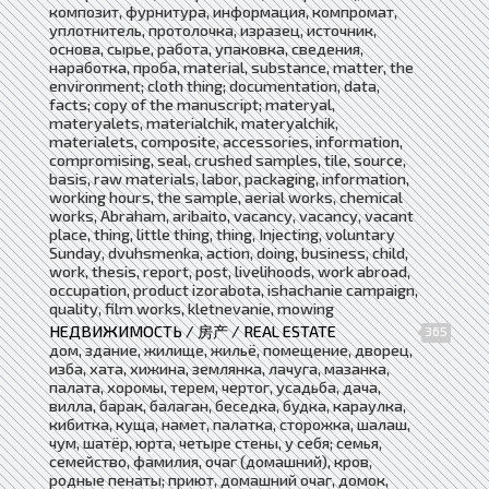
композит, фурнитура, информация, компромат,
уплотнитель, протолочка, изразец, источник,
основа, сырье, работа, упаковка, сведения,
наработка, проба, material, substance, matter, the
environment; cloth thing; documentation, data,
facts; copy of the manuscript; materyal,
materyalets, materialchik, materyalchik,
materialets, composite, accessories, information,
compromising, seal, crushed samples, tile, source,
basis, raw materials, labor, packaging, information,
working hours, the sample, aerial works, chemical
works, Abraham, aribaito, vacancy, vacancy, vacant
place, thing, little thing, thing, Injecting, voluntary
Sunday, dvuhsmenka, action, doing, business, child,
work, thesis, report, post, livelihoods, work abroad,
occupation, product izorabota, ishachanie campaign,
quality, film works, kletnevanie, mowing
НЕДВИЖИМОСТЬ / 房产 / REAL ESTATE
365
дом, здание, жилище, жильё, помещение, дворец,
изба, хата, хижина, землянка, лачуга, мазанка,
палата, хоромы, терем, чертог, усадьба, дача,
вилла, барак, балаган, беседка, будка, караулка,
кибитка, куща, намет, палатка, сторожка, шалаш,
чум, шатёр, юрта, четыре стены, у себя; семья,
семейство, фамилия, очаг (домашний), кров,
родные пенаты; приют, домашний очаг, домок,