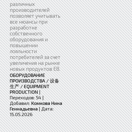
различных
производителей
позволяет учитывать
все нюансы при
разработке
собственного
оборудования и
повышении
лояльности
потребителей за счет
увеличения на рынке
новых продуктов Е8.
ОБОРУДОВАНИЕ
ПРОИЗВОДСТВА / 设备
生产 / EQUIPMENT
PRODUCTION
|
Переходов:
54
|
Добавил:
Комкова Нина
Геннадьевна
|
Дата:
15.05.2026