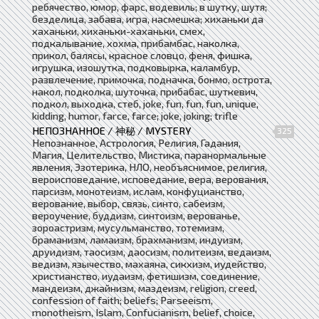
ребячество, юмор, фарс, водевиль; в шутку, шутя;
безделица, забава, игра, насмешка; хиханьки да
хаханьки, хиханьки-хаханьки, смех,
подкалывание, хохма, прибамбас, наколка,
прикол, балясы, красное словцо, феня, фишка,
игрушка, изошутка, подковырка, каламбур,
развлечение, примочка, подначка, бонмо, острота,
накол, подколка, шуточка, прибабас, шуткевич,
подкол, выходка, стеб, joke, fun, fun, fun, unique,
kidding, humor, farce, farce; joke, joking; trifle
НЕПОЗНАННОЕ / 神秘 / MYSTERY
325
Непознанное, Астрология, Религия, Гадания,
Магия, Целительство, Мистика, паранормальные
явления, Эзотерика, НЛО, необъяснимое, религия,
вероисповедание, исповедание, вера, верования,
парсизм, монотеизм, ислам, конфуцианство,
верование, выбор, связь, синто, сабеизм,
вероучение, буддизм, синтоизм, верованье,
зороастризм, мусульманство, тотемизм,
браманизм, ламаизм, брахманизм, индуизм,
друидизм, таосизм, даосизм, политеизм, ведаизм,
ведизм, язычество, махаяна, сикхизм, иудейство,
христианство, иудаизм, фетишизм, соединение,
мандеизм, джайнизм, маздеизм, religion, creed,
confession of faith; beliefs; Parseeism,
monotheism, Islam, Confucianism, belief, choice,