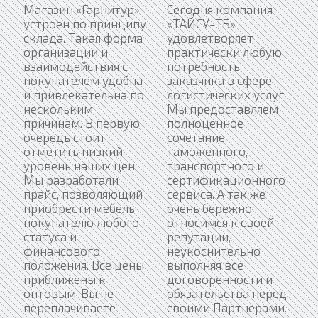
Магазин «Гарнитур»
Сегодня компания
устроен по принципу
«ТАЙСУ-ТБ»
склада. Такая форма
удовлетворяет
организации и
практически любую
взаимодействия с
потребность
покупателем удобна
заказчика в сфере
и привлекательна по
логистических услуг.
нескольким
Мы предоставляем
причинам. В первую
полноценное
очередь стоит
сочетание
отметить низкий
таможенного,
уровень наших цен.
транспортного и
Мы разработали
сертификационного
прайс, позволяющий
сервиса. А так же
приобрести мебель
очень бережно
покупателю любого
относимся к своей
статуса и
репутации,
финансового
неукоснительно
положения. Все цены
выполняя все
приближены к
договоренности и
оптовым. Вы не
обязательства перед
переплачиваете
своими Партнерами.