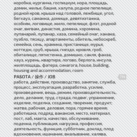
коробка, курганча, госпициум, нора, площадь,
домик, жилье, башня, халупа, родное пепелище,
родной кров, крыша над головой, лежбище, угол,
бегхауз, саманка, домище, девятиэтажка,
особняк, логовище, жило, пепелище, флэт, родной
очаг, вигвам, династия, домина, хоромина,
лупанарий, лупанар, хаза, семейный очаг, ханака,
пуэбло, тясицу, апартаменты, обитель, небоскреб,
семейка, сень, храмина, пристанище, мурья,
коттедж, сруб, крыша, гнездо, кровля, гроб,
обиталище, пятистенка, домишко, сакля, фанза,
хауз, курень, квартира, логово, берлога, инсула,
жилплощадь, фатера, синагога, house, building,
housing and accommodation, room
РАБОТА / 操作 / JOB
714
работа, действие, производство, занятие, служба,
процесс, эксплуатация, разработка, усилие,
произведение, вещь, режим, производительность,
дело, делание, труд, страда, подвиг, упражнение,
изделие, поделка, создание, творение, продукт;
жатва, рабочая, деловая, пора, горячее время;
работишка, подряд, вакансия, место, материал,
пост, лаб, маета, качество, обслуживание,
поденка, публикация, нагрузка, профессия,
деятельность, функция, субботник, доклад, плод
вдохновения, ишачание, вкалывание, халява,