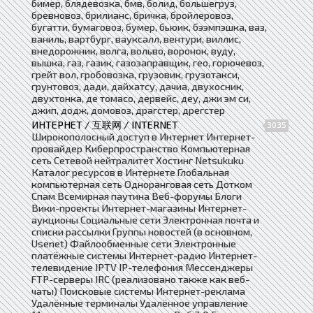
бимер, блядевозка, бмв, болид, большегруз,
бревновоз, брилианс, бричка, бройлеровоз,
бугатти, бумаговоз, бумер, бьюик, бээмпэшка, ваз,
ваниль, вартбург, вауксалл, вентури, виллис,
внедорожник, волга, вольво, воронок, вуду,
вышка, газ, газик, газозаправщик, гео, горючевоз,
грейт вол, гробовозка, грузовик, грузотакси,
грунтовоз, дади, дайхатсу, дачиа, двухосник,
двухтонка, де томасо, дервейс, деу, джи эм си,
джип, додж, домовоз, драгстер, дрегстер
ИНТЕРНЕТ / 互联网 / INTERNET
3035
Широкополосный доступ в Интернет Интернет-
провайдер Киберпространство Компьютерная
сеть Сетевой нейтралитет Хостинг Netsukuku
Каталог ресурсов в Интернете Глобальная
компьютерная сеть Одноранговая сеть Дотком
Спам Всемирная паутина Веб-форумы Блоги
Вики-проекты Интернет-магазины Интернет-
аукционы Социальные сети Электронная почта и
списки рассылки Группы новостей (в основном,
Usenet) Файлообменные сети Электронные
платёжные системы Интернет-радио Интернет-
телевидение IPTV IP-телефония Мессенджеры
FTP-серверы IRC (реализовано также как веб-
чаты) Поисковые системы Интернет-реклама
Удалённые терминалы Удалённое управление