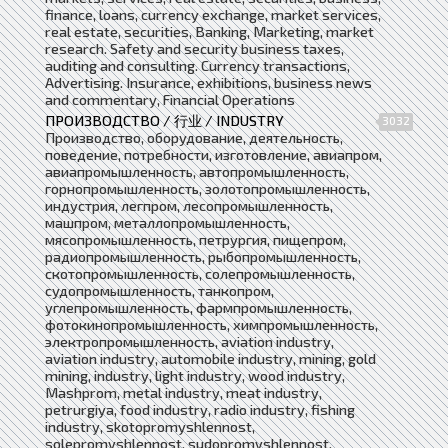
finance, loans, currency exchange, market services,
real estate, securities, Banking, Marketing, market
research. Safety and security business taxes,
auditing and consulting. Currency transactions,
Advertising. Insurance, exhibitions, business news
and commentary, Financial Operations
ПРОИЗВОДСТВО / 行业 / INDUSTRY
3032
Производство, оборудование, деятельность,
поведение, потребности, изготовление, авиапром,
авиапромышленность, автопромышленность,
горнопромышленность, золотопромышленность,
индустрия, легпром, лесопромышленность,
машпром, металлопромышленность,
мясопромышленность, петрургия, пищепром,
радиопромышленность, рыбопромышленность,
скотопромышленность, солепромышленность,
судопромышленность, танкопром,
углепромышленность, фармпромышленность,
фотокинопромышленность, химпромышленность,
электропромышленность, aviation industry,
aviation industry, automobile industry, mining, gold
mining, industry, light industry, wood industry,
Mashprom, metal industry, meat industry,
petrurgiya, food industry, radio industry, fishing
industry, skotopromyshlennost,
solepromyshlennost, sudopromyshlennost,