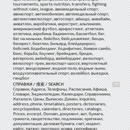
tournaments, sports nutrition, transfers, fighting
without rules, league, авиамодельный спорт,
авиаспорт, автомобилизм, автомодельный спорт,
автомотовелоспорт, автоспорт, айкидо, аквабайк,
акватлон, акробатика, акрострит, альпинизм,
американский футбол, армрестлинг, атлетизм,
атлетика, аэробика, бадминтон, баскетбол, бег,
бег на коньках, бейсбол, бейсджампинг, бенди,
бенчрест, биатлон, бильярд, блейдеркросс,
бобслей, бодибилдинг, бодифитнес, боевое самбо,
бокс, борьба, боулинг, брейкданс, бридж,
ватерполо, вейкборд, вейкбординг, велоспорт,
велоспорт-трек, велоспорт-шоссе, вертолетный
спорт, виндсервинг, водное поло, водные лыжи,
воздухоплавательный спорт, волейбол, выездка,
гандбол
СПРАВКИ / 搜索 / SEARCH
125
Справки, Адреса, Телефоны, Расписания, Афиша,
Словари, Энциклопедии, Календари, Справочники,
Каталоги, Цены, Выписки, Домен, Inquiries,
address, phone, timetables, posters, dictionaries,
encyclopedias, calendars, directories, catalogs,
Prices, excerpt, Domain, документ, акт, бумага,
грамота, свидетельство, подлинник, оригинал,
документация, деловая бумага, счет, индент,
райтс, патент, протокол, ксива, сертификат,