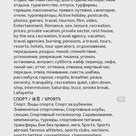
отдыха, турагентство, отпуск, турфирмы,
горящие, пансионаты, тревел, путевки, санатории,
отели, туроператоры, Active holiday, postcards,
photos, games, travel, tourism, film, video,
Entertainment, Romance, sex, leisure, recreation,
prices, private vacation, private sector, rest house,
by the sea, recreation, travel agency, vacation,
travel agencies, burning, pensions, a travel, tours,
resorts, hotels, tour operators, отдохновение,
передышка, роздых, покой, спокойствие,
успокоение, рекреация; тишина, угомон,
остановка, антракт; суббота, кайф, перекур, лафа,
тихий час, оттяг, оттяжка, отвязка, мертвый час,
передых, отвяз, почивание, сиеста, шабаш,
расслабуха, repose, respite, breather, peace,
serenity, tranquility, recreation; quiet, calm down,
stop, intermission; Saturday, buzz, smoke break,
Lafayette
СПОРТ / 体育 / SPORTS
567
Спорт, Виды спорта, Спорт за рубежом,
Знаменитые спортсмены, Спортивные клубы,
секции, Спортивный тотализатор, Соревнования,
чемпионаты, турниры, спортивное питание,
трансферы, бои без правил, лига, Sports, Sports
abroad, famous athletes, sports clubs, sections,
sports betting, competitions, championships,