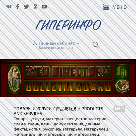
МЕНЮ
ГИПЕРИНФО
Личный кабинет
Вход и регистрация
ТОВАРЫ И УСЛУГИ / 产品与服务 / PRODUCTS
19546
AND SERVICES
Товары, услуги, материал, вещество, материя,
среда; ткань, вещь; документация, данные,
факты; копия, рукопись; матерьял, матерьялец,
материальчик, матерьяльчик, материалец,