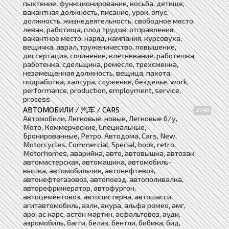
пыхтение, функционирование, косьба, детище,
вакантная должность, писание, урок, опус,
должность, жизнедеятельность, свободное место,
левак, работища, плод трудов, отправления,
вакантное место, наряд, кампания, курсовуха,
вещичка, аврал, труженичество, повышение,
диссертация, сочинение, клетневание, работешка,
работенка, сдельщина, ремесло, трехсменка,
незамещенная должность, вещица, пахота,
подработка, халтура, служение, безделье, work,
performance, production, employment, service,
process
АВТОМОБИЛИ / 汽车 / CARS
2740
Автомобили, Легковые, новые, Легковые б/у,
Мото, Коммерческие, Специальные,
Бронированные, Ретро, Автодома, Cars, New,
Motorcycles, Commercial, Special, book, retro,
Motorhomes, аварийка, авто, автовышка, автозак,
автомастерская, автомашина, автомобиль-
вышка, автомобильчик, автонефтевоз,
автонефтегазовоз, автопоезд, автополивалка,
авторефрижератор, автофургон,
автоцементовоз, автоцистерна, автошасси,
агитавтомобиль, азлк, акура, альфа ромео, амг,
аро, ас карс, астон мартин, асфальтовоз, ауди,
аэромобиль, багги, белаз, бентли, бибика, бид,