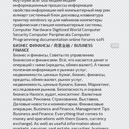
ноутбуки acer usb модем модем
информационные процессы информация
свойства информации кей компьютерный мир рик
юлмарт системный блок дисковод клавиатура
принтер windows xp для чайников компютеры
графическая станция компьютерные системы,
Computer Hardware Digitized World Computer
Security Computer Peripherals Computer
Programming documentation online forums soft
БИЗНЕС ФИНАНСЫ / 商業金融 / BUSINESS
1919
FINANCE
Бизнес и финансы, Советы по управлению
бизнесом и финансами. Всё, что касается денег и
операций с ними (кредиты, обмен валют). А также
полезная информация о рынках услуг,
недвижимости, ценных бумаг, бизнес, финансы,
кредиты, обмен валют, рынок услуг,
недвижимость, ценные бумаги, Банки, Маркетинг,
исследования рынков. Безопасность и охрана
бизнеса Налоги, аудит, консалтинг. Валютные
операции, Реклама. Страхование, Выставки,
Деловые новости и комментарии, Финансовые
операции, Business and Finance, Management Tips
Business and Finance. Everything that comes to
money and operations with them (loans, currency
exchange). As well as useful information about
markets, services, real estate, securities, business,