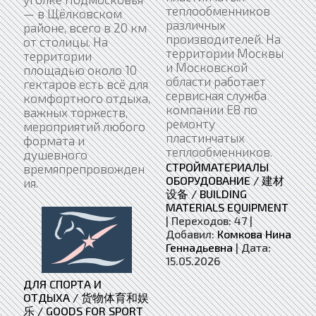
теплообменников
— в Щёлковском
различных
районе, всего в 20 км
производителей. На
от столицы. На
территории Москвы
территории
и Московской
площадью около 10
области работает
гектаров есть всё для
сервисная служба
комфортного отдыха,
компании Е8 по
важных торжеств,
ремонту
мероприятий любого
пластинчатых
формата и
теплообменников.
душевного
СТРОЙМАТЕРИАЛЫ
времяпрепровожден
ОБОРУДОВАНИЕ / 建材
ия.
设备 / BUILDING
MATERIALS EQUIPMENT
|
Переходов:
47
|
Добавил:
Комкова Нина
Геннадьевна
|
Дата:
15.05.2026
ДЛЯ СПОРТА И
ОТДЫХА / 货物体育和娱
乐 / GOODS FOR SPORT