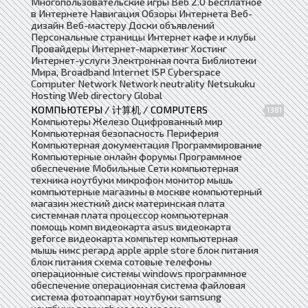
Многопользовательские игры Веб 2.0 Бесплатное
в Интернете Навигация Обзоры Интернета Веб-
дизайн Веб-мастеру Доски объявлений
Персональные страницы Интернет кафе и клубы
Провайдеры Интернет-маркетинг Хостинг
Интернет-услуги Электронная почта Библиотеки
Мира, Broadband Internet ISP Cyberspace
Computer Network Network neutrality Netsukuku
Hosting Web directory Global
КОМПЬЮТЕРЫ / 计算机 / COMPUTERS
1381
Компьютеры Железо Оцифрованный мир
Компьютерная безопасность Периферия
Компьютерная документация Программирование
Компьютерные онлайн форумы Программное
обеспечение Мобильные Сети компьютерная
техника ноутбуки микрофон монитор мышь
компьютерные магазины в москве компьютерный
магазин жесткий диск материнская плата
системная плата процессор компьютерная
помощь комп видеокарта asus видеокарта
geforce видеокарта компьтер компьютерная
мышь никс регард apple apple store блок питания
блок питания схема сотовые телефоны
операционные системы windows программное
обеспечение операционная система файловая
система фотоаппарат ноутбуки samsung