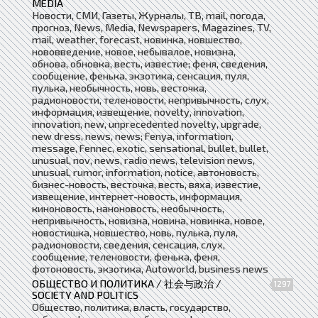
MEDIA
Новости, СМИ, Газеты, Журналы, ТВ, mail, погода,
прогноз, News, Media, Newspapers, Magazines, TV,
mail, weather, forecast, новинка, новшество,
нововведение, новое, небывалое, новизна,
обнова, обновка, весть, известие; феня, сведения,
сообщение, фенька, экзотика, сенсация, пуля,
пулька, необычность, новь, весточка,
радионовости, теленовости, непривычность, слух,
информация, извещение, novelty, innovation,
innovation, new, unprecedented novelty, upgrade,
new dress, news, news; Fenya, information,
message, Fennec, exotic, sensational, bullet, bullet,
unusual, nov, news, radio news, television news,
unusual, rumor, information, notice, автоновость,
бизнес-новость, весточка, весть, вяха, известие,
извещение, интернет-новость, информация,
киноновость, наноновость, необычность,
непривычность, новизна, новина, новинка, новое,
новостишка, новшество, новь, пулька, пуля,
радионовости, сведения, сенсация, слух,
сообщение, теленовости, фенька, феня,
фотоновость, экзотика, Autoworld, business news
ОБЩЕСТВО И ПОЛИТИКА / 社会与政治 /
1297
SOCIETY AND POLITICS
Общество, политика, власть, государство,