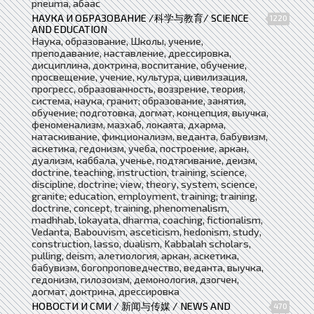
pneuma, абаас
НАУКА И ОБРАЗОВАНИЕ /科学与教育/ SCIENCE
1220
AND EDUCATION
Наука, образование, Школы, учение,
преподавание, наставление, дрессировка,
дисциплина, доктрина, воспитание, обучение,
просвещение, учение, культура, цивилизация,
прогресс, образованность, воззрение, теория,
система, наука, гранит; образование, занятия,
обучение; подготовка, догмат, концепция, выучка,
феноменализм, мазхаб, локаята, дхарма,
натаскивание, фикционализм, веданта, бабувизм,
аскетика, гедонизм, учеба, построение, аркан,
дуализм, каббала, ученье, подтягивание, деизм,
doctrine, teaching, instruction, training, science,
discipline, doctrine; view, theory, system, science,
granite; education, employment, training; training,
doctrine, concept, training, phenomenalism,
madhhab, lokayata, dharma, coaching, fictionalism,
Vedanta, Babouvism, asceticism, hedonism, study,
construction, lasso, dualism, Kabbalah scholars,
pulling, deism, алетиология, аркан, аскетика,
бабувизм, богопроповедчество, веданта, выучка,
гедонизм, гилозоизм, демонология, дзогчен,
догмат, доктрина, дрессировка
НОВОСТИ И СМИ / 新闻与传媒 / NEWS AND
470