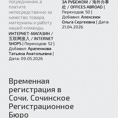
посредникам, а
ЗА РУБЕЖОМ / 海外办事
платите
处 / OFFICES ABROAD
|
непосредственно за
Переходов:
50
|
Добавил:
Алексеюк
качество товара,
Ольга Сергеевна
|
Дата:
материалы и работу
21.04.2026
нашей команды.
ИНТЕРНЕТ-МАГАЗИН /
互联网接入 / INTERNET
SHOPS
|
Переходов:
52
|
Добавил:
Арапенкова
Татьяна Анатольевна
|
Дата:
09.05.2026
Временная
регистрация в
Сочи. Сочинское
Регистрационное
Бюро