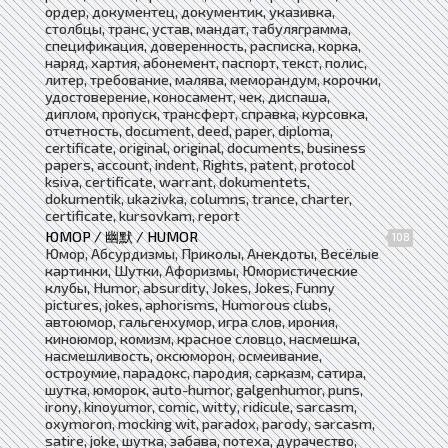
ордер, документец, документик, указивка,
столбцы, транс, устав, мандат, табуляграмма,
спецификация, доверенность, расписка, корка,
наряд, хартия, абонемент, паспорт, текст, полис,
литер, требование, малява, меморандум, корочки,
удостоверение, коносамент, чек, диспаша,
диплом, пропуск, трансферт, справка, курсовка,
отчетность, document, deed, paper, diploma,
certificate, original, original, documents, business
papers, account, indent, Rights, patent, protocol
ksiva, certificate, warrant, dokumentets,
dokumentik, ukazivka, columns, trance, charter,
certificate, kursovkam, report
ЮМОР / 幽默 / HUMOR
108
Юмор, Абсурдизмы, Приколы, Анекдоты, Весёлые
картинки, Шутки, Афоризмы, Юмористические
клубы, Humor, absurdity, Jokes, Jokes, Funny
pictures, jokes, aphorisms, Humorous clubs,
автоюмор, гальгенхумор, игра слов, ирония,
киноюмор, комизм, красное словцо, насмешка,
насмешливость, оксюморон, осмеивание,
остроумие, парадокс, пародия, сарказм, сатира,
шутка, юморок, auto-humor, galgenhumor, puns,
irony, kinoyumor, comic, witty, ridicule, sarcasm,
oxymoron, mocking wit, paradox, parody, sarcasm,
satire, joke, шутка, забава, потеха, дурачество,