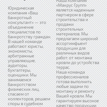
Наша компания
«Макрус Групп»
Юридическая
является надежным
компания «Ваш
партнером в сфере
банкротный
строительства и
консультант» — это
продажи
объединение
строительных
специалистов по
материалов. Мы
банкротству граждан.
предлагаем широкий
В нашей команде
ассортимфыент
работают юристы,
продукции для
экономисты,
различных видов
арбитражные
работ: от монтажа
управляющие,
кровли до устройства
аудиторы,
террас.
бухгалтеры,
Наша команда
оценщики. Мы
профессионалов
занимаемся
готова выполнить
банкротством
любые задачи по
физических лиц,
монтажу и ремонту
спасаем от
Вашей кровли. Мы
коллекторов, решаем
гарантируем высокое
споры в судебном
качество продукции