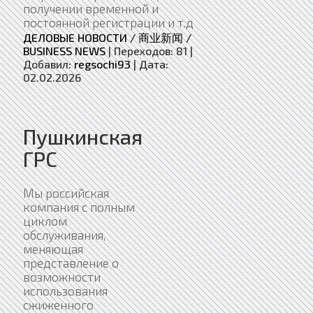
получении временной и
постоянной регистрации и т.д
ДЕЛОВЫЕ НОВОСТИ / 商业新闻 /
BUSINESS NEWS
|
Переходов:
81
|
Добавил:
regsochi93
|
Дата:
02.02.2026
Пушкинская
ГРС
Мы российская
компания с полным
циклом
обслуживания,
меняющая
представление о
возможности
использования
сжиженного