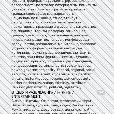
субъект, федерация, субъекты рф, социальная,
безопасность, политолог, патернализм, пацифизм,
унитарное, история, мир, религия, правовое,
гражданское, общество, народность,
национальности, нация, этнос, атрибут,
республика, глобализация, политическая,
нормативные, правовые акты, законодательство,
рф, парламентаризм, реформа, социальная,
группа, политология, правоведение, дуализм,
плюрализм, развитие, человек, конфедерация,
содружество, геоэкология, мониторинг, правовое
устройство, форма правления, институты,
источники, нормы, права, юридические, факты,
понятие, принципы, функции, семья, идеологии,
лидерство, процесс, социализация, гражданин,
конфедерация, органы власти, Society, politics,
power, government, entity, federal, regional, social,
security, political scientist, paternalism, pacifism,
unitary, history, peace, religion, law, civil society,
nation, nationality, nation, ethnicity, attribute
Republic globalization, political, regulatory
ОТДЫХ И РАЗВЛЕЧЕНИЯ / 休闲娱乐 /
2971
ENTERTAINMENT
Активный отдых, Открытки, фотографии, Игры,
Путешествия, туризм, Кино, видео, Развлечения,
Романтика, секс, Досуг, отдых, цены, частный
отдых, частный сектор, дом отдыха, на море, база