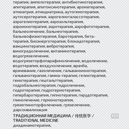
терапия, ампелотерапия, антибиотикотерапия,
апитерапия, апитоксинотерапия, ароматерапия,
атмиатрия, атмидиатрика, аутогемотерапия,
аутосеротерапия, аэрогелиоталассотерапия,
аэрогелиотерапия, аэрозольтерапия,
аэроионотерапия, аэротерапия, аэрофитотерапия,
бальнеолечение, бальнеотерапия,
бальнеофизиотерапия, баротерапия, бета-
терапия, биоэнерготерапия, блокадотерапия,
вакцинотерапия, вибротерапия,
виноградолечение, витаминотерапия,
водогрязелечение,
водогрязеторфопарафинолечение, водолечение,
водотерапия, воздухолечение, врачба,
врачевание, газолечение, гальваноионотерапия,
гальванотерапия, гамма-терапия, гелиотерапия,
гемотерапия, гештальттерапия,
гидробальнеотерапия, гидролечение,
гидротерапия, гидротермотерапия,
гипербаротерапия, гипнотерапия, гирудотерапия,
глинолечение, гормонотерапия,
грязеглиноторфолечение, грязелечение,
дарсонвализация
ТРАДИЦИОННАЯ МЕДИЦИНА / 传统医学 /
623
TRADITIONAL MEDICINE
диадинамотерапия,