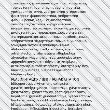
трансакция, трансплантация, траст-операция,
трахеотомия, трепанация, уранопластика,
уретеролитотомия, уретротомия, утеротомия,
факторинг, фаллопластика, фибротомия,
фланжировка, хедж, хейлопластика,
хемопаллидэктомия, хирургическое
вмешательство, холецистэктомия, цистостомия,
цистотомия, шунтирование, эзофагэктомия,
экстирпация, эксцизия, эктомия, эмболэктомия,
эмбриотомия, эндартериэктомия, энуклеация,
эпидидимэктомия, эпиневрэктомия,
abdominoplasty, prostatectomy, adenotomy,
adrenalectomy, alienatsiya, alloplastica,
alveolotomiya, angiotomiya, appendectomy,
appendectomy, arthrodesis, arthroplasty,
arthrotomy, autodermoplasty, outright buy-bey,
banking, business, business operations,
blepharoplasty
РЕАБИЛИТАЦИЯ / 康复 / REHABILITATION
2
blitsoperatsiya, virement, extractor,
gastrektomiya, gastro-bukotomiya, gastrostomy,
gastrotomy, gastrectomy, gastrojejunostomy,
hepatoma, gesheft, gimenotomiya, hysterectomy,
hysterectomy, dezartikulyatsiya, action, business,
little business, detaleoperatsiya, disjunction, idea,
implication, infibulation, iridectomy, iteration,