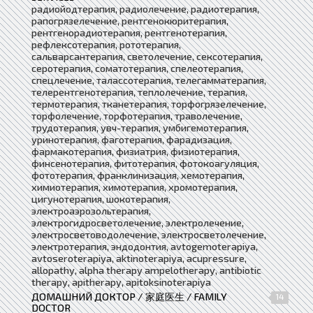
радиойодтерапия, радиолечение, радиотерапия,
рапогрязелечение, рентгенокюритерапия,
рентгенорадиотерапия, рентгенотерапия,
рефлексотерапия, рототерапия,
сальварсантерапия, светолечение, сексотерапия,
серотерапия, соматотерапия, спелеотерапия,
спецлечение, талассотерапия, телегамматерапия,
телерентгенотерапия, теплолечение, терапия,
термотерапия, тканетерапия, торфогрязелечение,
торфолечение, торфотерапия, траволечение,
трудотерапия, увч-терапия, умбигемотерапия,
уринотерапия, фаготерапия, фарадизация,
фармакотерапия, физиатрия, физиотерапия,
финсенотерапия, фитотерапия, фотокоагуляция,
фототерапия, франклинизация, хемотерапия,
химиотерапия, химотерапия, хромотерапия,
цигунотерапия, шокотерапия,
электроаэрозольтерапия,
электрогидросветолечение, электролечение,
электросветоводолечение, электросветолечение,
электротерапия, эндодонтия, avtogemoterapiya,
avtoseroterapiya, aktinoterapiya, acupressure,
allopathy, alpha therapy ampelotherapy, antibiotic
therapy, apitherapy, apitoksinoterapiya
ДОМАШНИЙ ДОКТОР / 家庭医生 / FAMILY
14
DOCTOR