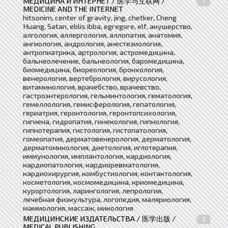
МЕДИЦИНА И ИНТЕРНЕТ / 医学与互联网 /
7
MEDICINE AND THE INTERNET
hitsonim, center of gravity, jing, chetker, Cheng
Huang, Satan, eblis ibba, egregore, elf, акушерство,
алгология, аллергология, аллопатия, анатомия,
ангиология, андрология, анестезиология,
антропиатрика, артрология, астромедицина,
бальнеолечение, бальнеология, баромедицина,
биомедицина, биореология, бронхология,
венерология, вертебрология, вирусология,
витаминология, врачебство, врачевство,
гастроэнтерология, гельминтология, гематология,
гемеллология, гемисферология, гепатология,
гериатрия, геронтология, геронтопсихология,
гигиена, гидропатия, гинекология, гипнология,
гипнотерапия, гистология, гистопатология,
гомеопатия, дерматовенерология, дерматология,
дерматомикология, диетология, иглотерапия,
иммунология, имплантология, кардиология,
кардиопатология, кардиоревматология,
кардиохирургия, комбустиология, контактология,
косметология, космомедицина, криомедицина,
курортология, ларингология, лепрология,
лечебная физкультура, логопедия, маляриология,
маммология, массаж, микология
МЕДИЦИНСКИЕ ИЗДАТЕЛЬСТВА / 医学出版 /
2
MEDICAL PUBLISHING