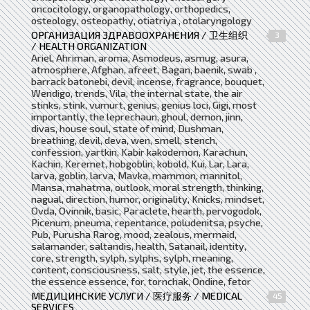
oncocitology, organopathology, orthopedics,
osteology, osteopathy, otiatriya , otolaryngology
ОРГАНИЗАЦИЯ ЗДРАВООХРАНЕНИЯ / 卫生组织
3
/ HEALTH ORGANIZATION
Ariel, Ahriman, aroma, Asmodeus, asmug, asura,
atmosphere, Afghan, afreet, Bagan, baenik, swab ,
barrack batonebi, devil, incense, fragrance, bouquet,
Wendigo, trends, Vila, the internal state, the air
stinks, stink, vumurt, genius, genius loci, Gigi, most
importantly, the leprechaun, ghoul, demon, jinn,
divas, house soul, state of mind, Dushman,
breathing, devil, deva, wen, smell, stench,
confession, yartkin, Kabir kakodemon, Karachun,
Kachin, Keremet, hobgoblin, kobold, Kui, Lar, Lara,
larva, goblin, larva, Mavka, mammon, mannitol,
Mansa, mahatma, outlook, moral strength, thinking,
nagual, direction, humor, originality, Knicks, mindset,
Ovda, Ovinnik, basic, Paraclete, hearth, pervogodok,
Picenum, pneuma, repentance, poludenitsa, psyche,
Pub, Purusha Rarog, mood, zealous, mermaid,
salamander, saltandis, health, Satanail, identity,
core, strength, sylph, sylphs, sylph, meaning,
content, consciousness, salt, style, jet, the essence,
the essence essence, for, tornchak, Ondine, fetor
МЕДИЦИНСКИЕ УСЛУГИ / 医疗服务 / MEDICAL
45
SERVICES