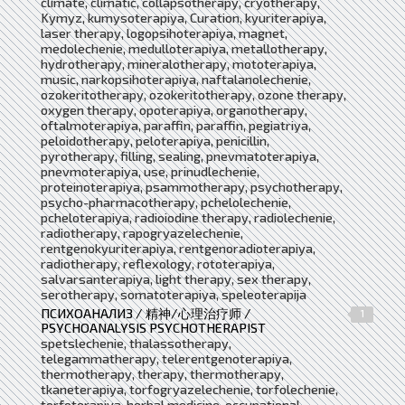
climate, climatic, collapsotherapy, cryotherapy,
Kymyz, kumysoterapiya, Curation, kyuriterapiya,
laser therapy, logopsihoterapiya, magnet,
medolechenie, medulloterapiya, metallotherapy,
hydrotherapy, mineralotherapy, mototerapiya,
music, narkopsihoterapiya, naftalanolechenie,
ozokeritotherapy, ozokeritotherapy, ozone therapy,
oxygen therapy, opoterapiya, organotherapy,
oftalmoterapiya, paraffin, paraffin, pegiatriya,
peloidotherapy, peloterapiya, penicillin,
pyrotherapy, filling, sealing, pnevmatoterapiya,
pnevmoterapiya, use, prinudlechenie,
proteinoterapiya, psammotherapy, psychotherapy,
psycho-pharmacotherapy, pchelolechenie,
pcheloterapiya, radioiodine therapy, radiolechenie,
radiotherapy, rapogryazelechenie,
rentgenokyuriterapiya, rentgenoradioterapiya,
radiotherapy, reflexology, rototerapiya,
salvarsanterapiya, light therapy, sex therapy,
serotherapy, somatoterapiya, speleoterapija
ПСИХОАНАЛИЗ / 精神/心理治疗师 /
1
PSYCHOANALYSIS PSYCHOTHERAPIST
spetslechenie, thalassotherapy,
telegammatherapy, telerentgenoterapiya,
thermotherapy, therapy, thermotherapy,
tkaneterapiya, torfogryazelechenie, torfolechenie,
torfoterapiya, herbal medicine, occupational