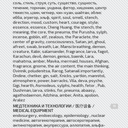
соль, стиль, струя, суть, существо, сущность,
течение, торнчак, ундина, фетор, хицоним, центр
тяжести, цзин, четкер, чэн-хуан, шайтан, эблис
ибба, эгрегор, эльф, spirit, soul, smell, stench,
direction, mood, custom, heart, courage, style;
essence, essence, Cheng Huang, the stench, the
meaning, the core, the pneuma, the Purusha, sylph,
incense, goblin, elf, zealous, the Paraclete, the
center of gravity, consciousness, Satan, jet, ghoul,
afreet, swab, breath, Lar, Mansi breathing, demon,
creature, Kabir, salamander, fragrance, larva, fagot,
Karachun, devil, demon, genius, baenik, Lara,
mahatma, amber, Mavka, mermaid, houses, Afghan,
fragrance, gnome, the air content, the main thinking,
Ovinnik, poludenitsa, Rarog, Satanail importantly,
Ondine, chetker, gin, salt, Knicks, yartkin, mannitol,
atmosphere, power, barracks, Vila, deva, psyche,
Gigi, hearth, Asmodeus, sylphs, health, fetor , Pub,
Dushman, larva, stinks, for, pneuma, abaasy,
agathodaemon, Adzhina, amber, Anita, apolion,
Aralez
МЕДТЕХНИКА И ТЕХНОЛОГИИ / 医疗设备 /
16
MEDICAL EQUIPMENT
endosurgery, endoecology, epidemiology , nuclear
medicine, автогемотерапия, автосеротерапия,
актинотерапия, акупрессура, аллопатия, альфа-