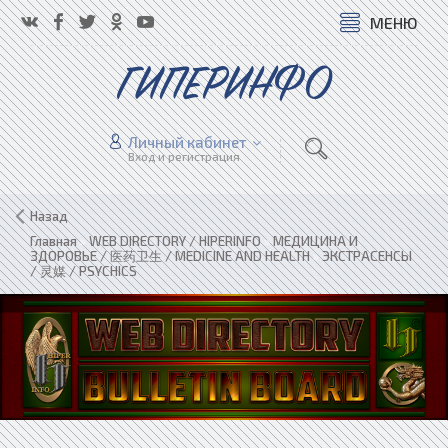
МЕНЮ
ГИПЕРИНФО
Личный кабинет
Вход и регистрация
Назад
Главная
»
WEB DIRECTORY / HIPERINFO
»
МЕДИЦИНА И
ЗДОРОВЬЕ / 医药卫生 / MEDICINE AND HEALTH
»
ЭКСТРАСЕНСЫ
/ 灵媒 / PSYCHICS