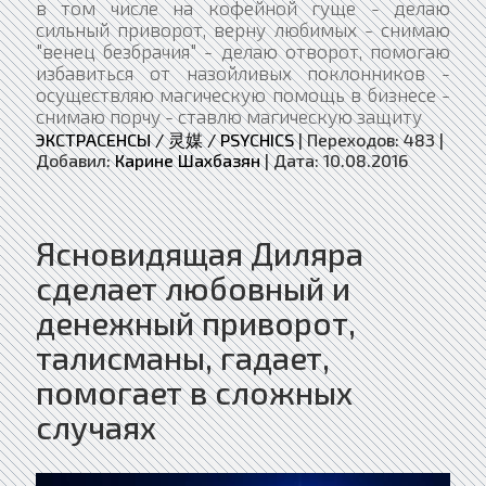
в том числе на кофейной гуще - делаю
сильный приворот, верну любимых ​- снимаю
"венец безбрачия" - делаю отворот, помогаю
избавиться от назойливых поклонников -
осуществляю магическую помощь в бизнесе -
снимаю порчу - ставлю магическую защиту
ЭКСТРАСЕНСЫ / 灵媒 / PSYCHICS
|
Переходов:
483
|
Добавил:
Карине Шахбазян
|
Дата:
10.08.2016
Ясновидящая Диляра
сделает любовный и
денежный приворот,
талисманы, гадает,
помогает в сложных
случаях