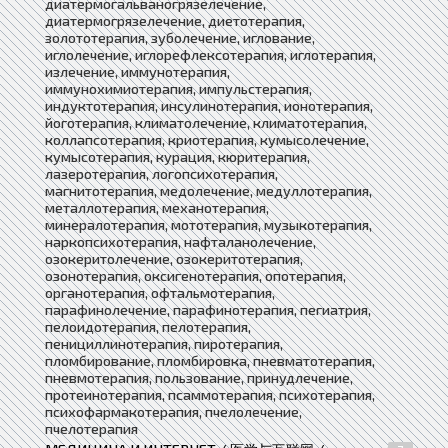
диатермогальваногрязелечение,
диатермогрязелечение, диетотерапия,
золототерапия, зуболечение, иглование,
иглолечение, иглорефлексотерапия, иглотерапия,
излечение, иммунотерапия,
иммунохимиотерапия, импульстерапия,
индуктотерапия, инсулинотерапия, ионотерапия,
йоготерапия, климатолечение, климатотерапия,
коллапсотерапия, криотерапия, кумысолечение,
кумысотерапия, курация, кюритерапия,
лазеротерапия, логопсихотерапия,
магнитотерапия, медолечение, медуллотерапия,
металлотерапия, механотерапия,
минералотерапия, мототерапия, музыкотерапия,
наркопсихотерапия, нафталанолечение,
озокеритолечение, озокеритотерапия,
озонотерапия, оксигенотерапия, опотерапия,
органотерапия, офтальмотерапия,
парафинолечение, парафинотерапия, пегиатрия,
пелоидотерапия, пелотерапия,
пенициллинотерапия, пиротерапия,
пломбирование, пломбировка, пневматотерапия,
пневмотерапия, пользование, принудлечение,
протеинотерапия, псаммотерапия, психотерапия,
психофармакотерапия, пчелолечение,
пчелотерапия