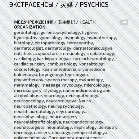
ЭКСТРАСЕНСЫ / 灵媒 / PSYCHICS
МЕДУЧРЕЖДЕНИЯ / 卫生组织 / HEALTH
540
ORGANIZATION
gerontology, gerontopsychology, hygiene,
hydropathy, gynecology, hypnology, hypnotherapy,
histology, histopathology, homeopathy,
dermatologist, dermatology, dermatomikologiya,
nutrition, acupuncture, immunology, implantology,
cardiology, kardiopatologiya, cardiorheumatology,
cardiac surgery, combustiology, kontaktologi,
cosmetology, kosmomeditsina, cryomedicine
balneologia, laryngology, leprologiya,
physiotherapy, speech therapy, malariology,
mammalogy, massage, mycology, microbiology,
microsurgery, Myology, nanomedicine, drug and
alcohol abuse, neurology, neuropathology,
neurooncology, neyrootologiya, Neuro ,
neuropathology, neuropsychology,
neurotraumatology, neyrourologiya,
neurophysiology, neurosurgery,
neyroelektrofiziologiya, neuroendocrinology,
neonatologists, neonatology, nephrology, dentistry,
oncology, cancers, oncology, onkoproktologiya,
onkopsihologiya, Oncourology, oncosurgery