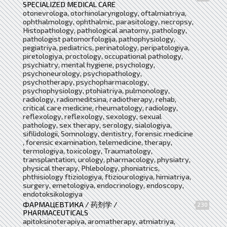
SPECIALIZED MEDICAL CARE
otonevrologa, otorhinolaryngology, oftalmiatriya,
ophthalmology, ophthalmic, parasitology, necropsy,
Histopathology, pathological anatomy, pathology,
pathologist patomorfologija, pathophysiology,
pegiatriya, pediatrics, perinatology, peripatologiya,
piretologiya, proctology, occupational pathology,
psychiatry, mental hygiene, psychology,
psychoneurology, psychopathology,
psychotherapy, psychopharmacology,
psychophysiology, ptohiatriya, pulmonology,
radiology, radiomeditsina, radiotherapy, rehab,
critical care medicine, rheumatology, radiology,
reflexology, reflexology, sexology, sexual
pathology, sex therapy, serology, sialologiya,
sifilidologii, Somnology, dentistry, forensic medicine
, forensic examination, telemedicine, therapy,
termologiya, toxicology, Traumatology,
transplantation, urology, pharmacology, physiatry,
physical therapy, Phlebology, phoniatrics,
phthisiology ftiziologiya, ftiziourologiya, himiatriya,
surgery, emetologiya, endocrinology, endoscopy,
endotoksikologiya
ФАРМАЦЕВТИКА / 药剂学 /
230
PHARMACEUTICALS
apitoksinoterapiya, aromatherapy, atmiatriya,