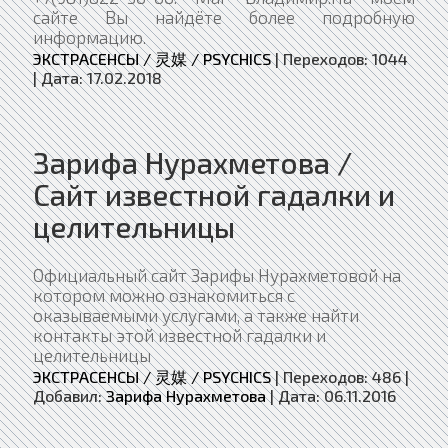
сайте Вы найдёте более подробную
информацию.
ЭКСТРАСЕНСЫ / 灵媒 / PSYCHICS
|
Переходов:
1044
|
Дата:
17.02.2018
Зарифа Нурахметова /
Сайт известной гадалки и
целительницы
Официальный сайт Зарифы Нурахметовой на
котором можно ознакомиться с
оказываемыми услугами, а также найти
контакты этой известной гадалки и
целительницы
ЭКСТРАСЕНСЫ / 灵媒 / PSYCHICS
|
Переходов:
486
|
Добавил:
Зарифа Нурахметова
|
Дата:
06.11.2016