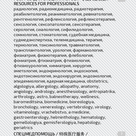
RESOURCES FOR PROFESSIONALS
радиология, радиомедицина, радиотерапия,
реабилитология, реаниматология, ревматология,
рентгенология, рефлексология, рефлексотерапия,
сексология, сексопатология, сексотерапия,
серология, сиалология, сифилидология,
сомнология, стоматология, судебная медицина,
судмедэкспертиза, телемедицина, терапия,
термология, токсикология, травматология,
трансплантология, урология, фармакология,
физиатрия, физиотерапия, флебология,
фониатрия, фтизиатрия, фтизиология,
фтизиоурология, химиатрия, хирургия,
эметология, эндокринология, эндоскопия,
эндотоксикология, эндохирургия, эндоэкология,
эпидемиология, ядерная медицина, obstetrics,
algologiya, allergology, allopathy, anatomy,
angiology, andrology, anesthesiology, antropiatrika,
arthrology, astro, balneotherapy, wellness,
baromeditsina, biomedicine, bioreologiya,
bronchology, venereology, vertebrology, virology,
vitaminology, vrachebstvo, a medicine,
gastroenterology, helminthology, hematology,
gemellologiya, gemisferologiya, hepatology,
geriatrics
СПЕЦМЕДПОМОЩЬ / 特殊医疗服务 /
7