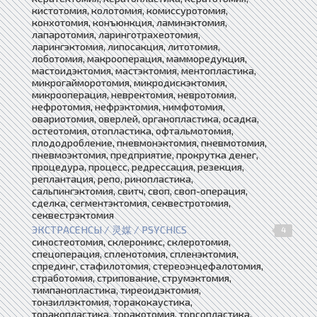
кистотомия, колотомия, комиссуротомия,
конхотомия, конъюнкция, ламинэктомия,
лапаротомия, ларинготрахеотомия,
ларингэктомия, липосакция, литотомия,
лоботомия, макрооперация, мамморедукция,
мастоидэктомия, мастэктомия, ментопластика,
микрогайморотомия, микродискэктомия,
микрооперация, невректомия, невротомия,
нефротомия, нефрэктомия, нимфотомия,
овариотомия, оверлей, органопластика, осадка,
остеотомия, отопластика, офтальмотомия,
плододробление, пневмонэктомия, пневмотомия,
пневмоэктомия, предприятие, прокрутка денег,
процедура, процесс, редрессация, резекция,
реплантация, репо, ринопластика,
сальпингэктомия, свитч, своп, своп-операция,
сделка, сегментэктомия, секвестротомия,
секвестрэктомия
ЭКСТРАСЕНСЫ / 灵媒 / PSYCHICS
4
синостеотомия, склероникс, склеротомия,
спецоперация, спленотомия, спленэктомия,
спрединг, стафилотомия, стереоэнцефалотомия,
стработомия, стрипование, струмэктомия,
тимпанопластика, тиреоидэктомия,
тонзиллэктомия, торакокаустика,
торакопластика, торакотомия, торсопластика,