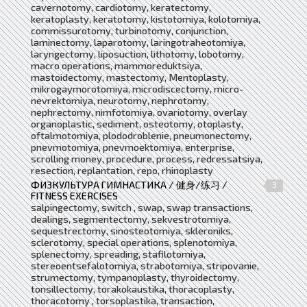
cavernotomy, cardiotomy, keratectomy,
keratoplasty, keratotomy, kistotomiya, kolotomiya,
commissurotomy, turbinotomy, conjunction,
laminectomy, laparotomy, laringotraheotomiya,
laryngectomy, liposuction, lithotomy, lobotomy,
macro operations, mammoreduktsiya,
mastoidectomy, mastectomy, Mentoplasty,
mikrogaymorotomiya, microdiscectomy, micro-
nevrektomiya, neurotomy, nephrotomy,
nephrectomy, nimfotomiya, ovariotomy, overlay
organoplastic, sediment, osteotomy, otoplasty,
oftalmotomiya, plododroblenie, pneumonectomy,
pnevmotomiya, pnevmoektomiya, enterprise,
scrolling money, procedure, process, redressatsiya,
resection, replantation, repo, rhinoplasty
ФИЗКУЛЬТУРА ГИМНАСТИКА / 健身/练习 /
3
FITNESS EXERCISES
salpingectomy, switch , swap, swap transactions,
dealings, segmentectomy, sekvestrotomiya,
sequestrectomy, sinosteotomiya, skleroniks,
sclerotomy, special operations, splenotomiya,
splenectomy, spreading, stafilotomiya,
stereoentsefalotomiya, strabotomiya, stripovanie,
strumectomy, tympanoplasty, thyroidectomy,
tonsillectomy, torakokaustika, thoracoplasty,
thoracotomy , torsoplastika, transaction,