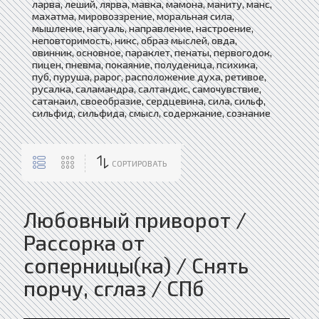
ларва, леший, лярва, мавка, мамона, маниту, манс,
махатма, мировоззрение, моральная сила,
мышление, нагуаль, направление, настроение,
неповторимость, никс, образ мыслей, овда,
овинник, основное, параклет, пенаты, первогодок,
пицен, пневма, покаяние, полуденица, психика,
пуб, пуруша, рарог, расположение духа, ретивое,
русалка, саламандра, салтандис, самочувствие,
сатанаил, своеобразие, сердцевина, сила, сильф,
сильфид, сильфида, смысл, содержание, сознание
СОРТИРОВАТЬ
Любовный приворот /
Рассорка от
соперницы(ка) / Снять
порчу, сглаз / СПб