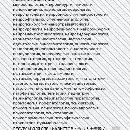
микробиология, микрохирургия, миология,
наномедицина, наркология, неврология,
невропатология, нейроонкология, нейроотология,
нейроофтальмология, нейропатология,
нейропсихология, нейротравматология,
нейроурология, нейрофизиология, нейрохирургия,
нейроэлектрофизиология, нейроэндокринология,
неонатология, неонтология, нефрология,
одонтология, онкогематология, онкогинекология,
онкология, онкопроктология, онкопсихология,
онкоурология, онкохирургия, онкоцитология,
органопатология, ортопедия, остеология,
остеопатия, отиатрия, отоларингология,
отоневрология, оториноларингология,
офтальмиатрия, офтальмология,
офтальмохирургия, паразитология, патанатомия,
патогистология, патологическая анатомия,
патология, патологоанатомия, патоморфология,
патофизиология, пегиатрия, педиатрия,
перинатология, перипатология, пиретология,
проктология, профпатология, психиатрия,
психогигиена, психология, психоневрология,
психопатология, психотерапия,
психофармакология, психофизиология,
птохиатрия, пульмонология
РЕСУРСЫ ДЛЯ СПЕЦИАЛИСТОВ / 专业人士资源 /
2