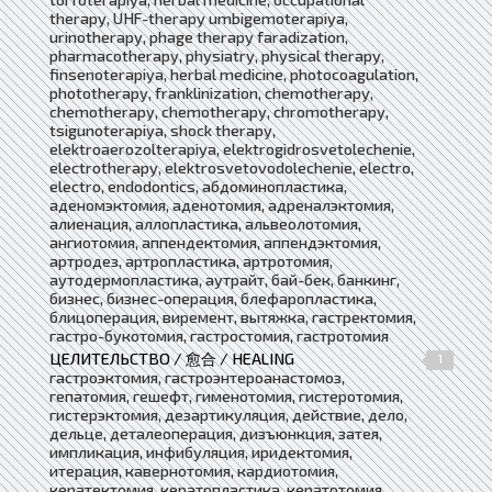
therapy, UHF-therapy umbigemoterapiya,
urinotherapy, phage therapy faradization,
pharmacotherapy, physiatry, physical therapy,
finsenoterapiya, herbal medicine, photocoagulation,
phototherapy, franklinization, chemotherapy,
chemotherapy, chemotherapy, chromotherapy,
tsigunoterapiya, shock therapy,
elektroaerozolterapiya, elektrogidrosvetolechenie,
electrotherapy, elektrosvetovodolechenie, electro,
electro, endodontics, абдоминопластика,
аденомэктомия, аденотомия, адреналэктомия,
алиенация, аллопластика, альвеолотомия,
ангиотомия, аппендектомия, аппендэктомия,
артродез, артропластика, артротомия,
аутодермопластика, аутрайт, бай-бек, банкинг,
бизнес, бизнес-операция, блефаропластика,
блицоперация, виремент, вытяжка, гастректомия,
гастро-букотомия, гастростомия, гастротомия
ЦЕЛИТЕЛЬСТВО / 愈合 / HEALING
1
гастроэктомия, гастроэнтероанастомоз,
гепатомия, гешефт, гименотомия, гистеротомия,
гистерэктомия, дезартикуляция, действие, дело,
дельце, деталеоперация, дизъюнкция, затея,
импликация, инфибуляция, иридектомия,
итерация, кавернотомия, кардиотомия,
кератектомия, кератопластика, кератотомия,