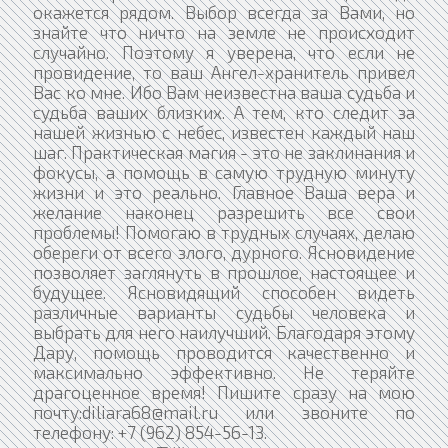
окажется рядом. Выбор всегда за Вами, но
знайте что ничто на земле не происходит
случайно. Поэтому я уверена, что если не
провидение, то ваш Ангел-хранитель привел
Вас ко мне. Ибо Вам неизвестна ваша судьба и
судьба ваших близких. А тем, кто следит за
нашей жизнью с небес, известен каждый наш
шаг. Практическая магия - это не заклинания и
фокусы, а помощь в самую трудную минуту
жизни и это реально. Главное Ваша вера и
желание наконец разрешить все свои
проблемы! Помогаю в трудных случаях, делаю
обереги от всего злого, дурного. Ясновидение
позволяет заглянуть в прошлое, настоящее и
будущее. Ясновидящий способен видеть
различные варианты судьбы человека и
выбрать для него наилучший. Благодаря этому
Дару, помощь проводится качественно и
максимально эффективно. Не теряйте
драгоценное время! Пишите сразу на мою
почту:diliara68@mail.ru или звоните по
телефону: +7 (962) 854-56-13.