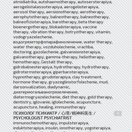
atmidiatrika, autohaemotherapy, autoseroterapiya,
aerogeliotalassoterapiya, aerogelioterapiya,
aerosol therapy, aeroionotherapy, aerotherapy,
aerophytotherapy, balneotherapy, balneotherapy,
balneofizioterapiya, barotherapy, beta therapy
bioenergotherapy, blokadoterapiya, vaccine
therapy, vibration therapy, botryotherapy, vitamin,
vodogryazelechenie,
водогрязеторфопарафинолечение, water therapy,
water therapy, vozduholechenie, vrachba,
doctoring, gazolechenie, galvanoionoterapiya,
galvanotherapy, gamma-therapy, heliotherapy,
hemotherapy, Gestalt therapy,
gidrobalneoterapiya, hydrotherapy, hydrotherapy,
gidrotermoterapiya, giperbaroterapiya,
hypnotherapy, girudoterapiya, clay treatment,
hormone therapy, gryazeglinotorfolechenie, mud,
darsonvalization, diadynamic,
диатермогальваногрязелечение,
diatermogryazelechenie, diet therapy, gold therapy,
dentistry, iglovanie, iglolechenie, acupuncture,
acupuncture, healing, immunotherapy
ПСИХОЛОГ ПСИХИАТР / 心理/精神科医生 /
2
PSYCHOLOGIST PSYCHIATRIST
immunochemotherapy, impulsterapiya,
induktoterapiya, insulin, ionotherapy, yogoterapiya,