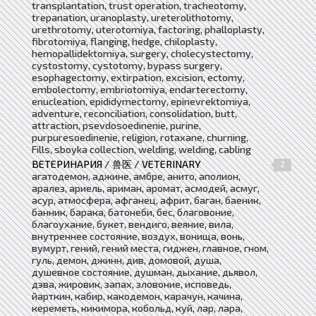
transplantation, trust operation, tracheotomy,
trepanation, uranoplasty, ureterolithotomy,
urethrotomy, uterotomiya, factoring, phalloplasty,
fibrotomiya, flanging, hedge, chiloplasty,
hemopallidektomiya, surgery, cholecystectomy,
cystostomy, cystotomy, bypass surgery,
esophagectomy, extirpation, excision, ectomy,
embolectomy, embriotomiya, endarterectomy,
enucleation, epididymectomy, epinevrektomiya,
adventure, reconciliation, consolidation, butt,
attraction, psevdosoedinenie, purine,
purpuresoedinenie, religion, rotaxane, churning,
Fills, sboyka collection, welding, welding, cabling
ВЕТЕРИНАРИЯ / 兽医 / VETERINARY
2
агатодемон, аджине, амбре, анито, аполион,
аралез, ариель, ариман, аромат, асмодей, асмуг,
асур, атмосфера, афганец, африт, баган, баеник,
банник, барака, батонеби, бес, благовоние,
благоухание, букет, вендиго, веяние, вила,
внутреннее состояние, воздух, вонища, вонь,
вумурт, гений, гений места, гиджен, главное, гном,
гуль, демон, джинн, див, домовой, душа,
душевное состояние, душман, дыхание, дьявол,
дэва, жировик, запах, зловоние, исповедь,
йарткин, кабир, какодемон, карачун, качина,
кереметь, кикимора, кобольд, куй, лар, лара,