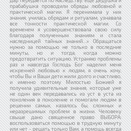
дар передаётся по наследству: ещё дедушка и
прабабушка проводили обряды любовной и
практической магии. Я перенимала у них
знания, училась обрядам и ритуалам, узнавала
все тонкости практической магии. Со
временем я усовершенствовала свою силу
благодаря полученным знаниям и стала
наследницей тайных знаний…» Обращаться
нужно за помощью не только в последние
минуты, но и тогда, когда можно
предотвратить ситуацию. Устраняю проблемы
раз и навсегда Господь Бог наделил меня
искренней любовью к людям, я очень хочу,
чтобы Вы и Ваши дети жили долго и счастливо,
и именно поэтому Милостью Божией я
получила удивительные знания, которые уже
не один век передавались из уст в уста из
поколения в поколение и помогали людям в
решении самых, казалось бы, сложных и
неразрешимых проблем в жизни. Человеку
свыше дано священное право ВЫБОРА:
воспользоваться помощью в трудную минуту
или нет - решать только Вам, а помощь всегда