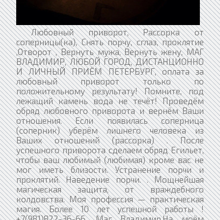
Любовный приворот, Рассорка от
соперницы(ка), Снять порчу, сглаз, проклятие
,Отворот , Вернуть мужа, Вернуть жену, МАГ
ВЛАДИМИР, ЛЮБОЙ ГОРОД, ДИСТАНЦИОННО
И ЛИЧНЫЙ ПРИЁМ ПЕТЕРБУРГ, оплата за
любовный приворот только по
положительному результату! Помните, под
лежащий камень вода не течёт! Проведём
обряд любовного приворота и вернём Ваши
отношения. Если появилась соперница
(соперник) уберём лишнего человека из
Ваших отношений (рассорка) . После
успешного приворота сделаем обряд Егильет,
чтобы ваш любимый (любимая) кроме вас не
мог иметь близости. Устранение порчи и
проклятий. Наведение порчи. . Мощнейшая
магическая защита, от враждебного
колдовства. Моя профессия — практическая
магия. Более 10 лет успешной работы !
+7(981)822-36-66. Маг Владимир.На моём