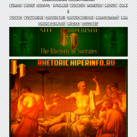
ГРЕЦИИ
|
ГОМЕР
.
ИЛИАДА
/
ОДИССЕЯ
|
ПЛУТАРХ
|
ЦИЦЕРОН
|
СОКРАТ
|
ЛОСЕ
В
ГРУППА
|
ГРУППОВОЕ
|
КОЛЛЕКТИВ
|
КОЛЛЕКТИВНОЕ
|
СОЦИАЛЬНЫЙ
|
СОЦ
ИОЛОГИЧЕСКИЙ
|
СЕНЕКА
|
ХАРАКТЕР