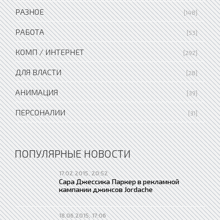
РАЗНОЕ
[148]
РАБОТА
[53]
КОМП / ИНТЕРНЕТ
[292]
ДЛЯ ВЛАСТИ
[28]
АНИМАЦИЯ
[39]
ПЕРСОНАЛИИ
[31]
ПОПУЛЯРНЫЕ НОВОСТИ
17.02.2015, 20:52
Сара Джессика Паркер в рекламной
кампании джинсов Jordache
18.06.2015, 17:06