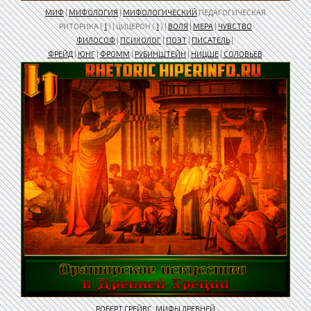
МИФ
|
МИФОЛОГИЯ
|
МИФОЛОГИЧЕСКИЙ
ПЕДАГОГИЧЕСКАЯ
РИТОРИКА (
1
) | ЦИЦЕРОН (
1
) |
ВОЛЯ
|
МЕРА
|
ЧУВСТВО
ФИЛОСОФ
|
ПСИХОЛОГ
|
ПОЭТ
|
ПИСАТЕЛЬ
|
ФРЕЙД
|
ЮНГ
|
ФРОММ
|
РУБИНШТЕЙН
|
НИЦШЕ
|
СОЛОВЬЕВ
РОБЕРТ ГРЕЙВС
.
МИФЫ ДРЕВНЕЙ