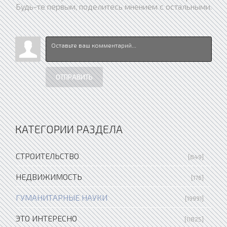
Будь-те первым, поделитесь мнением с остальными.
ОТПРАВИТЬ
КАТЕГОРИИ РАЗДЕЛА
СТРОИТЕЛЬСТВО
[849]
НЕДВИЖИМОСТЬ
[176]
ГУМАНИТАРНЫЕ НАУКИ
[19991]
ЭТО ИНТЕРЕСНО
[11825]