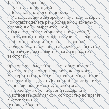
1. Работа с голосом.
2. Работа над дикцией.
3. Телесная раскрепощённость.
4. Использование актерских приемов, которые
помогают сделать речь более эмоционально
окрашенной и выразительной
5. Ознакомление с универсальной схемой,
используя которую можно научиться легко и
свободно воспроизводить текст любой
сложности, а также ввести в речь достигнутые
на практикуме навыки (7 шагов в работе с
текстом).
Ораторское искусство - это гармоничное
сочетание риторики, приемов актерского
мастерства (подача) и психологических техник.
Это поможет сделать Ваше сообщение яркими
и запоминающимися, и, кроме того,
интересными с точки зрения содержания;
чувствовать себя легко и комфортно во время
выступления.
Основные блоки: