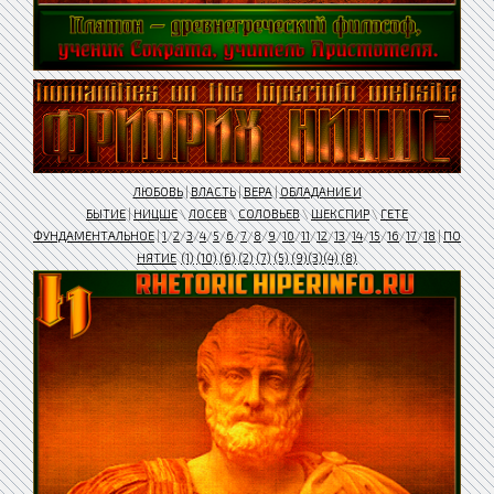
ЛЮБОВЬ
|
ВЛАСТЬ
|
ВЕРА
|
ОБЛАДАНИЕ И
БЫТИЕ
|
НИЦШЕ
\
ЛОСЕВ
\
СОЛОВЬЕВ
\
ШЕКСПИР
\
ГЕТЕ
ФУНДАМЕНТАЛЬНОЕ
|
1
/
2
/
3
/
4
/
5
/
6
/
7
/
8
/
9
/
10
/
11
/
12
/
13
/
14
/
15
/
16
/
17
/
18
|
ПО
НЯТИЕ
(1)
(10)
(6)
(2)
(7)
(5)
(9)
(3)
(4)
(8)