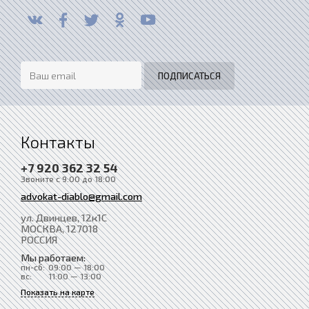
Контакты
+7 920 362 32 54
Звоните с 9:00 до 18:00
advokat-diablo@gmail.com
ул. Двинцев, 12к1С
МОСКВА
, 127018
РОССИЯ
Мы работаем:
пн-сб:
09:00 — 18:00
вс:
11:00 — 13:00
Показать на карте