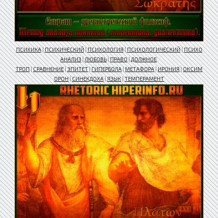
ПСИХИКА
|
ПСИХИЧЕСКИЙ
|
ПСИХОЛОГИЯ
|
ПСИХОЛОГИЧЕСКИЙ
|
ПСИХО
АНАЛИЗ
|
ЛЮБОВЬ
|
ПРАВО
|
ДОЛЖНОЕ
ТРОП
|
СРАВНЕНИЕ
|
ЭПИТЕТ
|
ГИПЕРБОЛА
|
МЕТАФОРА
|
ИРОНИЯ
|
ОКСИМ
ОРОН
|
СИНЕКДОХА
|
ЯЗЫК
|
ТЕМПЕРАМЕНТ