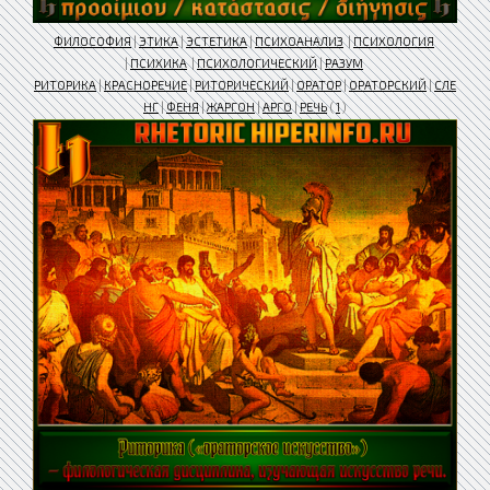
ФИЛОСОФИЯ
|
ЭТИКА
|
ЭСТЕТИКА
|
ПСИХОАНАЛИЗ
|
ПСИХОЛОГИЯ
|
ПСИХИКА
|
ПСИХОЛОГИЧЕСКИЙ
|
РАЗУМ
РИТОРИКА
|
КРАСНОРЕЧИЕ
|
РИТОРИЧЕСКИЙ
|
ОРАТОР
|
ОРАТОРСКИЙ
|
СЛЕ
НГ
|
ФЕНЯ
|
ЖАРГОН
|
АРГО
|
РЕЧЬ
(
1
)