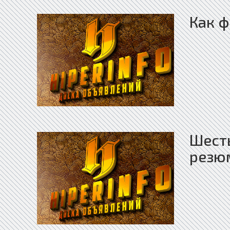
Как 
Шесть
резю