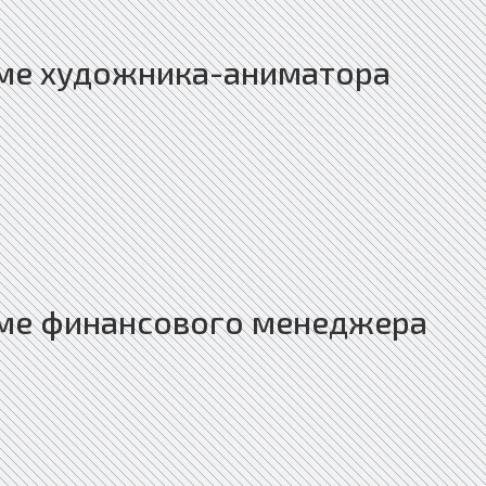
ме художника-аниматора
ме финансового менеджера