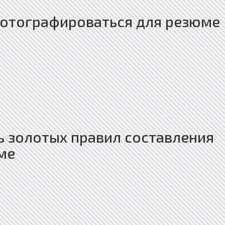
фотографироваться для резюме
 золотых правил составления
ме