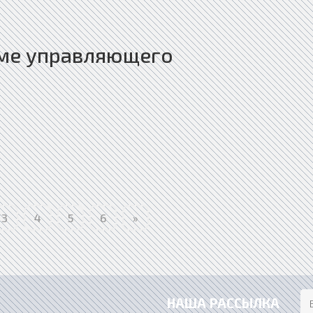
ме управляющего
3
4
5
6
»
НАША РАССЫЛКА