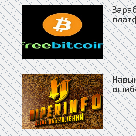
Зара
плат
Навык
ошибо