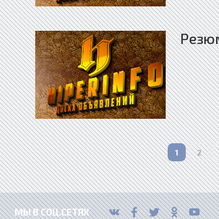
Резю
1
2
МЫ В СОЦ.СЕТЯХ