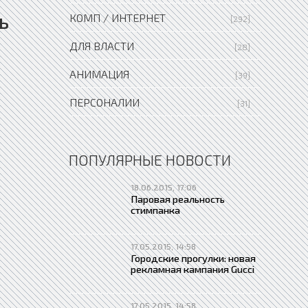
ь
КОМП / ИНТЕРНЕТ
[292]
ДЛЯ ВЛАСТИ
[28]
АНИМАЦИЯ
[39]
ПЕРСОНАЛИИ
[31]
ПОПУЛЯРНЫЕ НОВОСТИ
18.06.2015, 17:06
Паровая реальность
стимпанка
17.05.2015, 14:58
Городские прогулки: новая
рекламная кампания Gucci
17.05.2015, 14:58