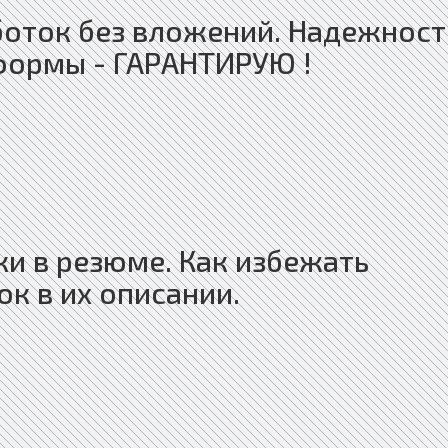
боток без вложений. Надежност
формы - ГАРАНТИРУЮ !
и в резюме. Как избежать
к в их описании.