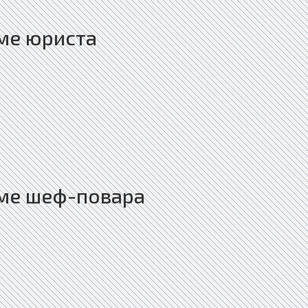
ме юриста
ме шеф-повара