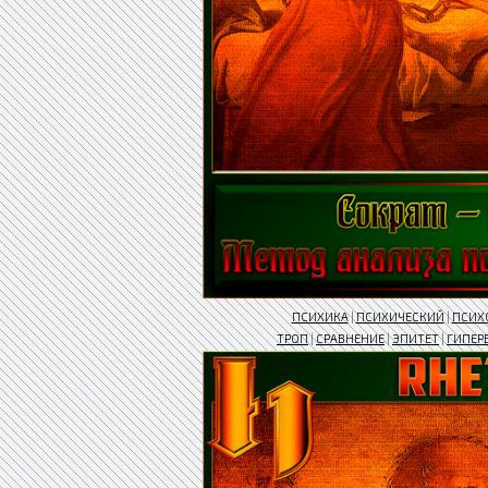
ПСИХИКА
|
ПСИХИЧЕСКИЙ
|
ПСИХ
ТРОП
|
СРАВНЕНИЕ
|
ЭПИТЕТ
|
ГИПЕР