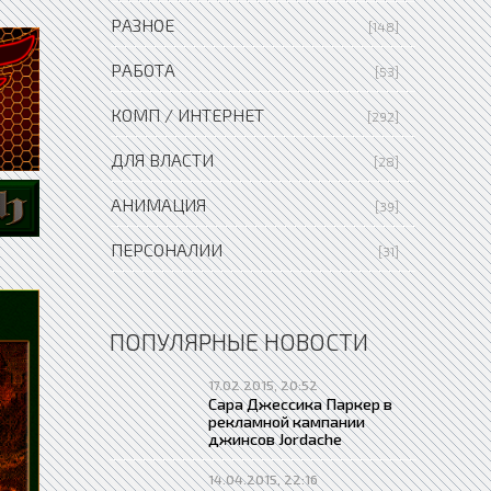
РАЗНОЕ
[148]
РАБОТА
[53]
КОМП / ИНТЕРНЕТ
[292]
ДЛЯ ВЛАСТИ
[28]
АНИМАЦИЯ
[39]
ПЕРСОНАЛИИ
[31]
ПОПУЛЯРНЫЕ НОВОСТИ
17.02.2015, 20:52
Сара Джессика Паркер в
рекламной кампании
джинсов Jordache
14.04.2015, 22:16