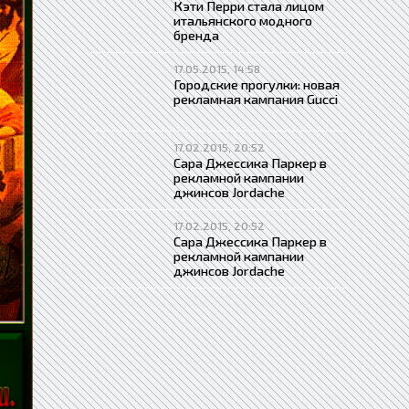
Кэти Перри стала лицом
итальянского модного
бренда
17.05.2015, 14:58
Городские прогулки: новая
рекламная кампания Gucci
17.02.2015, 20:52
Сара Джессика Паркер в
рекламной кампании
джинсов Jordache
17.02.2015, 20:52
Сара Джессика Паркер в
рекламной кампании
джинсов Jordache