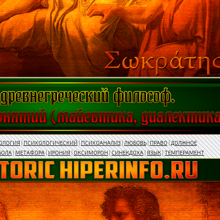
ОЛОГИЯ
|
ПСИХОЛОГИЧЕСКИЙ
|
ПСИХОАНАЛИЗ
|
ЛЮБОВЬ
|
ПРАВО
|
ДОЛЖНОЕ
БОЛА
|
МЕТАФОРА
|
ИРОНИЯ
|
ОКСИМОРОН
|
СИНЕКДОХА
|
ЯЗЫК
|
ТЕМПЕРАМЕНТ