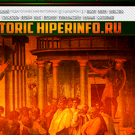
ЕСКИЙ
ПЕДАГОГИЧЕСКАЯ РИТОРИКА (
1
) | ЦИЦЕРОН (
1
) |
ВОЛЯ
|
МЕРА
|
ЧУВСТВО
Т
|
ПИСАТЕЛЬ
|
​ФРЕЙД
|
ЮНГ
|
ФРОММ
|
РУБИНШТЕЙН
|
НИЦШЕ
|
СОЛОВЬЕВ