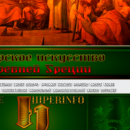
ГРЕЦИИ
|
ГОМЕР
.
ИЛИАДА
/
ОДИССЕЯ
|
ПЛУТАРХ
|
ЦИЦЕРОН
|
СОКРАТ
|
ЛОСЕВ
В
|
КОЛЛЕКТИВНОЕ
|
СОЦИАЛЬНЫЙ
|
СОЦИОЛОГИЧЕСКИЙ
|
СЕНЕКА
|
ХАРАКТЕР