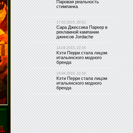
Паровая реальность
стимпанка
17.02.2015, 20:52
Сара Джессика Паркер в
рекламной кампании
джинсов Jordache
14.04.2015, 22:16
Кэти Перри стала лицом
итальянского модного
бренда
14.04.2015, 22:16
Кэти Перри стала лицом
итальянского модного
бренда