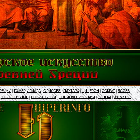
ГРЕЦИИ
|
ГОМЕР
.
ИЛИАДА
/
ОДИССЕЯ
|
ПЛУТАРХ
|
ЦИЦЕРОН
|
СОКРАТ
|
ЛОСЕВ
|
КОЛЛЕКТИВНОЕ
|
СОЦИАЛЬНЫЙ
|
СОЦИОЛОГИЧЕСКИЙ
|
СЕНЕКА
|
ХАРАКТЕР