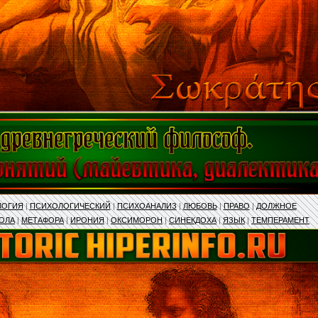
ЛОГИЯ
|
ПСИХОЛОГИЧЕСКИЙ
|
ПСИХОАНАЛИЗ
|
ЛЮБОВЬ
|
ПРАВО
|
ДОЛЖНОЕ
ОЛА
|
МЕТАФОРА
|
ИРОНИЯ
|
ОКСИМОРОН
|
СИНЕКДОХА
|
ЯЗЫК
|
ТЕМПЕРАМЕНТ