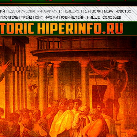
КИЙ
ПЕДАГОГИЧЕСКАЯ РИТОРИКА (
1
) | ЦИЦЕРОН (
1
) |
ВОЛЯ
|
МЕРА
|
ЧУВСТВО
|
ПИСАТЕЛЬ
|
​ФРЕЙД
|
ЮНГ
|
ФРОММ
|
РУБИНШТЕЙН
|
НИЦШЕ
|
СОЛОВЬЕВ