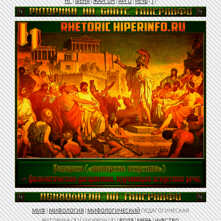
НГ
|
ФЕНЯ
|
ЖАРГОН
|
АРГО
|
РЕЧЬ
(
1
)
МИФ
|
МИФОЛОГИЯ
|
МИФОЛОГИЧЕСКИЙ
ПЕДАГОГИЧЕСКАЯ
РИТОРИКА (
1
) | ЦИЦЕРОН (
1
) |
ВОЛЯ
|
МЕРА
|
ЧУВСТВО