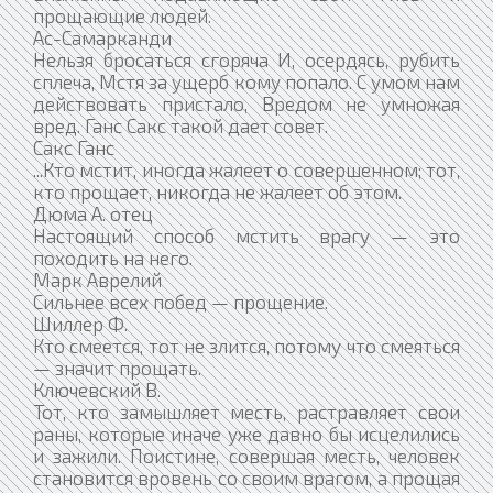
прощающие людей.
Ас-Самарканди
Нельзя бросаться сгоряча И, осердясь, рубить
сплеча, Мстя за ущерб кому попало. С умом нам
действовать пристало, Вредом не умножая
вред. Ганс Сакс такой дает совет.
Сакс Ганс
...Кто мстит, иногда жалеет о совершенном; тот,
кто прощает, никогда не жалеет об этом.
Дюма А. отец
Настоящий способ мстить врагу — это
походить на него.
Марк Аврелий
Сильнее всех побед — прощение.
Шиллер Ф.
Кто смеется, тот не злится, потому что смеяться
— значит прощать.
Ключевский В.
Тот, кто замышляет месть, растравляет свои
раны, которые иначе уже давно бы исцелились
и зажили. Поистине, совершая месть, человек
становится вровень со своим врагом, а прощая