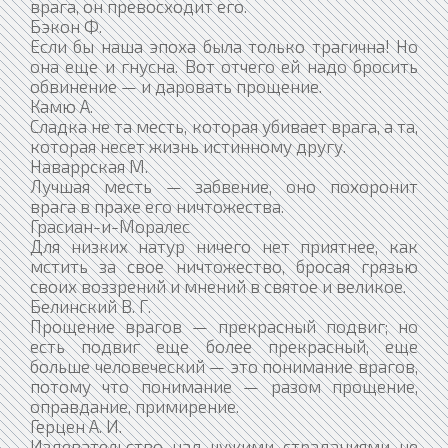
врага, он превосходит его.
Бэкон Ф.
Если бы наша эпоха была только трагична! Но
она еще и гнусна. Вот отчего ей надо бросить
обвинение — и даровать прощение.
Камю А.
Сладка не та месть, которая убивает врага, а та,
которая несет жизнь истинному другу.
Наваррская М.
Лучшая месть — забвение, оно похоронит
врага в прахе его ничтожества.
Грасиан-и-Моралес
Для низких натур ничего нет приятнее, как
мстить за свое ничтожество, бросая грязью
своих воззрений и мнений в святое и великое.
Белинский В. Г.
Прощение врагов — прекрасный подвиг; но
есть подвиг еще более прекрасный, еще
больше человеческий — это понимание врагов,
потому что понимание — разом прощение,
оправдание, примирение.
Герцен А. И.
Издевательство над чужими страданиями не