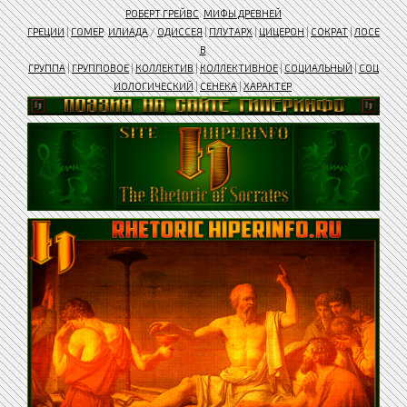
РОБЕРТ ГРЕЙВС
.
МИФЫ ДРЕВНЕЙ
ГРЕЦИИ
|
ГОМЕР
.
ИЛИАДА
/
ОДИССЕЯ
|
ПЛУТАРХ
|
ЦИЦЕРОН
|
СОКРАТ
|
ЛОСЕ
В
ГРУППА
|
ГРУППОВОЕ
|
КОЛЛЕКТИВ
|
КОЛЛЕКТИВНОЕ
|
СОЦИАЛЬНЫЙ
|
СОЦ
ИОЛОГИЧЕСКИЙ
|
СЕНЕКА
|
ХАРАКТЕР