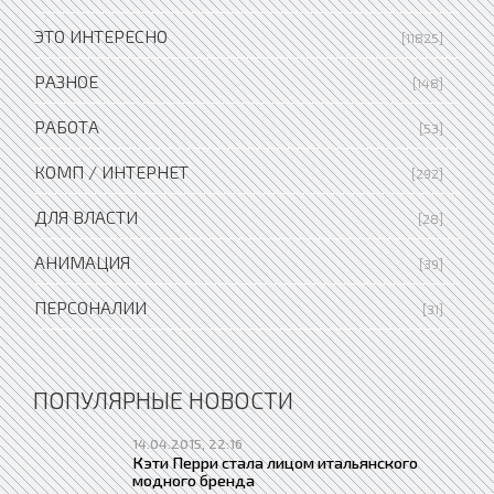
ЭТО ИНТЕРЕСНО
[11825]
РАЗНОЕ
[148]
РАБОТА
[53]
КОМП / ИНТЕРНЕТ
[292]
ДЛЯ ВЛАСТИ
[28]
АНИМАЦИЯ
[39]
ПЕРСОНАЛИИ
[31]
ПОПУЛЯРНЫЕ НОВОСТИ
14.04.2015, 22:16
Кэти Перри стала лицом итальянского
модного бренда