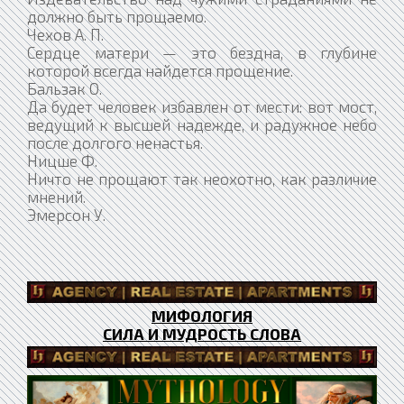
должно быть прощаемо.
Чехов А. П.
Сердце матери — это бездна, в глубине
которой всегда найдется прощение.
Бальзак О.
Да будет человек избавлен от мести: вот мост,
ведущий к высшей надежде, и радужное небо
после долгого ненастья.
Ницше Ф.
Ничто не прощают так неохотно, как различие
мнений.
Эмерсон У.
МИФОЛОГИЯ
СИЛА И МУДРОСТЬ СЛОВА