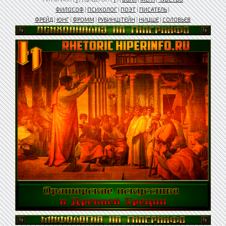
ФИЛОСОФ
|
ПСИХОЛОГ
|
ПОЭТ
|
ПИСАТЕЛЬ
|
ФРЕЙД
|
ЮНГ
|
ФРОММ
|
РУБИНШТЕЙН
|
НИЦШЕ
|
СОЛОВЬЕВ