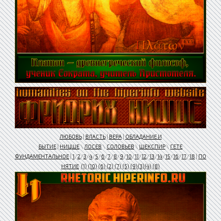
ЛЮБОВЬ
|
ВЛАСТЬ
|
ВЕРА
|
ОБЛАДАНИЕ И
БЫТИЕ
|
НИЦШЕ
\
ЛОСЕВ
\
СОЛОВЬЕВ
\
ШЕКСПИР
\
ГЕТЕ
ФУНДАМЕНТАЛЬНОЕ
|
1
/
2
/
3
/
4
/
5
/
6
/
7
/
8
/
9
/
10
/
11
/
12
/
13
/
14
/
15
/
16
/
17
/
18
|
ПО
НЯТИЕ
(1)
(10)
(6)
(2)
(7)
(5)
(9)
(3)
(4)
(8)