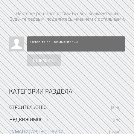
Никто не решился оставить свой комментарий.
Будь-те первым, поделитесь мнением с остальными.
ОТПРАВИТЬ
КАТЕГОРИИ РАЗДЕЛА
СТРОИТЕЛЬСТВО
[849]
НЕДВИЖИМОСТЬ
[176]
ГУМАНИТАРНЫЕ НАУКИ
[19991]