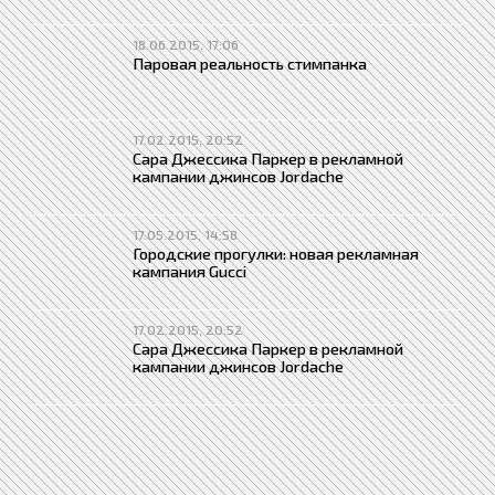
18.06.2015, 17:06
Паровая реальность стимпанка
17.02.2015, 20:52
Сара Джессика Паркер в рекламной
кампании джинсов Jordache
17.05.2015, 14:58
Городские прогулки: новая рекламная
кампания Gucci
17.02.2015, 20:52
Сара Джессика Паркер в рекламной
кампании джинсов Jordache