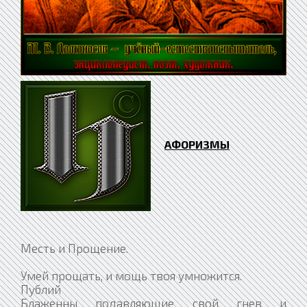
АФОРИЗМЫ
Месть и Прощение.
Умей прощать, и мощь твоя умножится.
Публий
Блаженны подавляющие свой гнев и