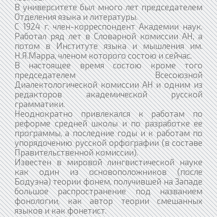
В университете был много лет председателем
Отделения языка и литературы.
С 1924 г. член-корреспондент Академии наук.
Работал ряд лет в Словарной комиссии АН, а
потом в Институте языка и мышления им.
Н.Я.Марра, членом которого состою и сейчас.
В настоящее время состою кроме того
председателем Всесоюзной
Диалектологической комиссии АН и одним из
редакторов академической русской
грамматики.
Неоднократно привлекался к работам по
реформе средней школы и по разработке ее
программы, а последние годы и к работам по
упорядочению русской орфографии (в составе
Правительственной комиссии).
Известен в мировой лингвистической науке
как один из основоположников (после
Бодуэна) теории фонем, получившей на Западе
большое распространение под названием
фонологии, как автор теории смешанных
языков и как фонетист.