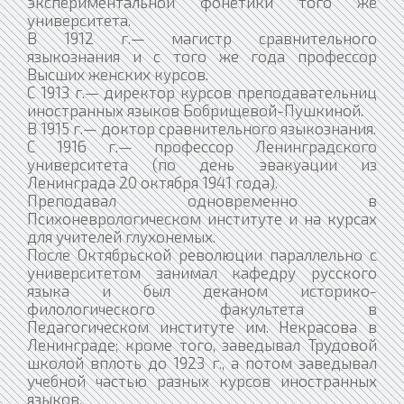
экспериментальной фонетики того же
университета.
В 1912 г.— магистр сравнительного
языкознания и с того же года профессор
Высших женских курсов.
С 1913 г.— директор курсов преподавательниц
иностранных языков Бобрищевой-Пушкиной.
В 1915 г.— доктор сравнительного языкознания.
С 1916 г.— профессор Ленинградского
университета (по день эвакуации из
Ленинграда 20 октября 1941 года).
Преподавал одновременно в
Психоневрологическом институте и на курсах
для учителей глухонемых.
После Октябрьской революции параллельно с
университетом занимал кафедру русского
языка и был деканом историко-
филологического факультета в
Педагогическом институте им. Некрасова в
Ленинграде; кроме того, заведывал Трудовой
школой вплоть до 1923 г., а потом заведывал
учебной частью разных курсов иностранных
языков.