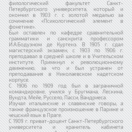
филологический факультет Санкт-
Петербургского университета, который и
окончил в 1903 г. с золотой медалью за
сочинение «Психологический элемент в
фонетике».
Был оставлен по кафедре сравнительной
грамматики и санскрита профессором
И.А.Бодуэном де Куртенэ. В 1905 г. сдал
магистерский экзамен, с 1903 по 1906 г.
преподавал в средней школе и в Учительском
институте. Примкнул к революционному
движению, за что и был устранен от
преподавания в Николаевском кадетском
корпусе.
С 1906 по 1909 год был в заграничной
командировке, учился у Бругмана, Лескина,
Вундта, Мейе, Руссело, Пасси, Вандриеса.
Изучал итальянские и славянские говоры, а
также французское произношение в Париже и
чешский язык в Праге.
С 1909 г. приват-доцент Санкт-Петербургского
университета и хранитель кабинета