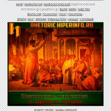
МИФ
|
МИФОЛОГИЯ
|
МИФОЛОГИЧЕСКИЙ
ПЕДАГОГИЧЕСКАЯ
РИТОРИКА (
1
) | ЦИЦЕРОН (
1
) |
ВОЛЯ
|
МЕРА
|
ЧУВСТВО
ФИЛОСОФ
|
ПСИХОЛОГ
|
ПОЭТ
|
ПИСАТЕЛЬ
|
ФРЕЙД
|
ЮНГ
|
ФРОММ
|
РУБИНШТЕЙН
|
НИЦШЕ
|
СОЛОВЬЕВ
РОБЕРТ ГРЕЙВС
.
МИФЫ ДРЕВНЕЙ