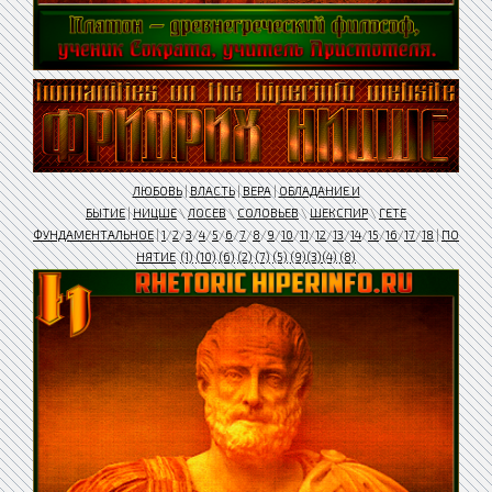
ЛЮБОВЬ
|
ВЛАСТЬ
|
ВЕРА
|
ОБЛАДАНИЕ И
БЫТИЕ
|
НИЦШЕ
\
ЛОСЕВ
\
СОЛОВЬЕВ
\
ШЕКСПИР
\
ГЕТЕ
ФУНДАМЕНТАЛЬНОЕ
|
1
/
2
/
3
/
4
/
5
/
6
/
7
/
8
/
9
/
10
/
11
/
12
/
13
/
14
/
15
/
16
/
17
/
18
|
ПО
НЯТИЕ
(1)
(10)
(6)
(2)
(7)
(5)
(9)
(3)
(4)
(8)