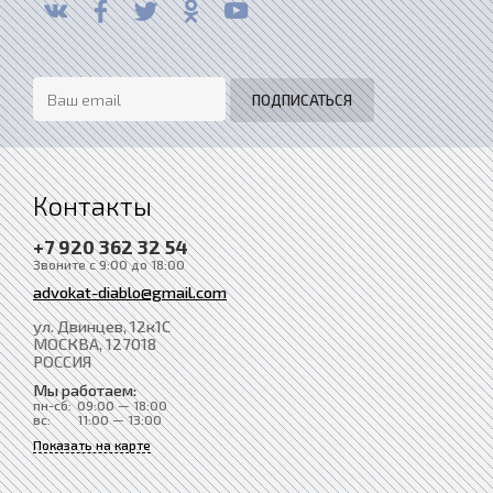
Контакты
+7 920 362 32 54
Звоните с 9:00 до 18:00
advokat-diablo@gmail.com
ул. Двинцев, 12к1С
МОСКВА
, 127018
РОССИЯ
Мы работаем:
пн-сб:
09:00 — 18:00
вс:
11:00 — 13:00
Показать на карте