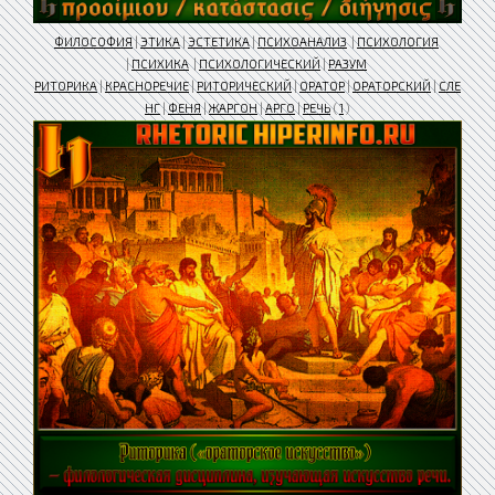
ФИЛОСОФИЯ
|
ЭТИКА
|
ЭСТЕТИКА
|
ПСИХОАНАЛИЗ
|
ПСИХОЛОГИЯ
|
ПСИХИКА
|
ПСИХОЛОГИЧЕСКИЙ
|
РАЗУМ
РИТОРИКА
|
КРАСНОРЕЧИЕ
|
РИТОРИЧЕСКИЙ
|
ОРАТОР
|
ОРАТОРСКИЙ
|
СЛЕ
НГ
|
ФЕНЯ
|
ЖАРГОН
|
АРГО
|
РЕЧЬ
(
1
)