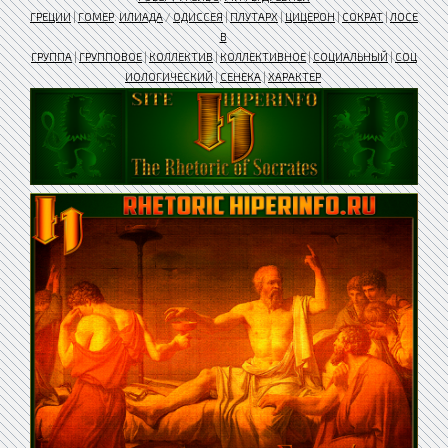
ГРЕЦИИ
|
ГОМЕР
.
ИЛИАДА
/
ОДИССЕЯ
|
ПЛУТАРХ
|
ЦИЦЕРОН
|
СОКРАТ
|
ЛОСЕ
В
ГРУППА
|
ГРУППОВОЕ
|
КОЛЛЕКТИВ
|
КОЛЛЕКТИВНОЕ
|
СОЦИАЛЬНЫЙ
|
СОЦ
ИОЛОГИЧЕСКИЙ
|
СЕНЕКА
|
ХАРАКТЕР