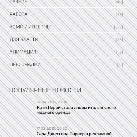
РАЗНОЕ
[148]
РАБОТА
[53]
КОМП / ИНТЕРНЕТ
[292]
ДЛЯ ВЛАСТИ
[28]
АНИМАЦИЯ
[39]
ПЕРСОНАЛИИ
[31]
ПОПУЛЯРНЫЕ НОВОСТИ
14.04.2015, 22:16
Кэти Перри стала лицом итальянского
модного бренда
17.02.2015, 20:52
Сара Джессика Паркер в рекламной