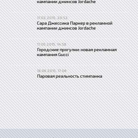
кампании джинсов Jordache
17.02.2015, 20:52
Сара Джессика Паркер в рекламной
кампании джинсов Jordache
17.05.2015, 14:58
Городские прогулки: новая рекламная
кампания Gucci
18.06.2015, 17:06
Паровая реальность стимпанка