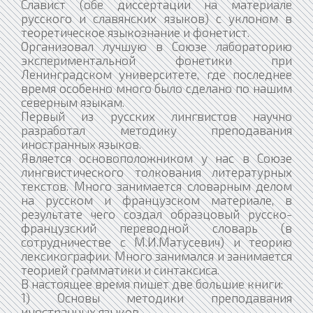
Славист (обе диссертации на материале
русского и славянских языков) с уклоном в
теоретическое языкознание и фонетист.
Организовал лучшую в Союзе лабораторию
экспериментальной фонетики при
Ленинградском университете, где последнее
время особенно много было сделано по нашим
северным языкам.
Первый из русских лингвистов научно
разработал методику преподавания
иностранных языков.
Является основоположником у нас в Союзе
лингвистического толкования литературных
текстов. Много занимается словарным делом
на русском и французском материале, в
результате чего создал образцовый русско-
французский переводной словарь (в
сотрудничестве с М.И.Матусевич) и теорию
лексикографии. Много занимался и занимается
теорией грамматики и синтаксиса.
В настоящее время пишет две большие книги:
1) Основы методики преподавания
иностранных языков,