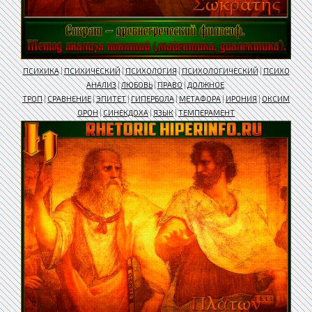
ПСИХИКА
|
ПСИХИЧЕСКИЙ
|
ПСИХОЛОГИЯ
|
ПСИХОЛОГИЧЕСКИЙ
|
ПСИХО
АНАЛИЗ
|
ЛЮБОВЬ
|
ПРАВО
|
ДОЛЖНОЕ
ТРОП
|
СРАВНЕНИЕ
|
ЭПИТЕТ
|
ГИПЕРБОЛА
|
МЕТАФОРА
|
ИРОНИЯ
|
ОКСИМ
ОРОН
|
СИНЕКДОХА
|
ЯЗЫК
|
ТЕМПЕРАМЕНТ