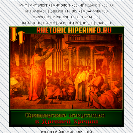
МИФ
|
МИФОЛОГИЯ
|
МИФОЛОГИЧЕСКИЙ
ПЕДАГОГИЧЕСКАЯ
РИТОРИКА (
1
) | ЦИЦЕРОН (
1
) |
ВОЛЯ
|
МЕРА
|
ЧУВСТВО
ФИЛОСОФ
|
ПСИХОЛОГ
|
ПОЭТ
|
ПИСАТЕЛЬ
|
ФРЕЙД
|
ЮНГ
|
ФРОММ
|
РУБИНШТЕЙН
|
НИЦШЕ
|
СОЛОВЬЕВ
РОБЕРТ ГРЕЙВС
.
МИФЫ ДРЕВНЕЙ