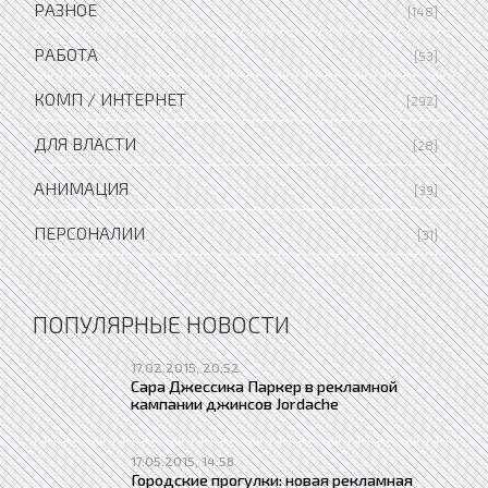
РАЗНОЕ
[148]
РАБОТА
[53]
КОМП / ИНТЕРНЕТ
[292]
ДЛЯ ВЛАСТИ
[28]
АНИМАЦИЯ
[39]
ПЕРСОНАЛИИ
[31]
ПОПУЛЯРНЫЕ НОВОСТИ
17.02.2015, 20:52
Сара Джессика Паркер в рекламной
кампании джинсов Jordache
17.05.2015, 14:58
Городские прогулки: новая рекламная