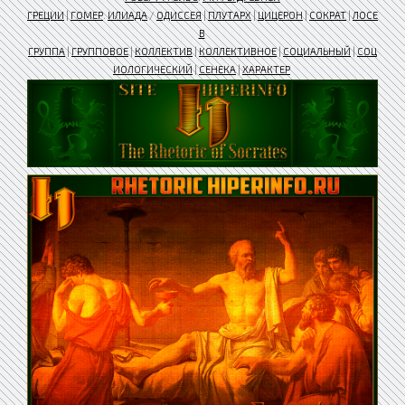
ГРЕЦИИ
|
ГОМЕР
.
ИЛИАДА
/
ОДИССЕЯ
|
ПЛУТАРХ
|
ЦИЦЕРОН
|
СОКРАТ
|
ЛОСЕ
В
ГРУППА
|
ГРУППОВОЕ
|
КОЛЛЕКТИВ
|
КОЛЛЕКТИВНОЕ
|
СОЦИАЛЬНЫЙ
|
СОЦ
ИОЛОГИЧЕСКИЙ
|
СЕНЕКА
|
ХАРАКТЕР