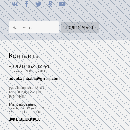
Контакты
+7 920 362 32 54
Звоните с 9:00 до 18:00
advokat-diablo@gmail.com
ул. Двинцев, 12к1С
МОСКВА
, 127018
РОССИЯ
Мы работаем:
пн-сб:
09:00 — 18:00
вс:
11:00 — 13:00
Показать на карте