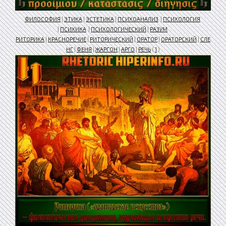
ФИЛОСОФИЯ
|
ЭТИКА
|
ЭСТЕТИКА
|
ПСИХОАНАЛИЗ
|
ПСИХОЛОГИЯ
|
ПСИХИКА
|
ПСИХОЛОГИЧЕСКИЙ
|
РАЗУМ
РИТОРИКА
|
КРАСНОРЕЧИЕ
|
РИТОРИЧЕСКИЙ
|
ОРАТОР
|
ОРАТОРСКИЙ
|
СЛЕ
НГ
|
ФЕНЯ
|
ЖАРГОН
|
АРГО
|
РЕЧЬ
(
1
)