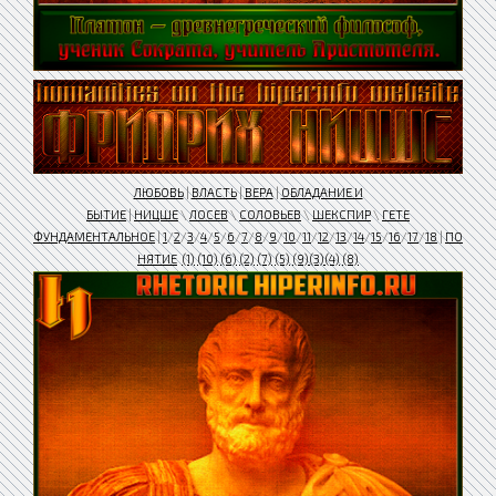
ЛЮБОВЬ
|
ВЛАСТЬ
|
ВЕРА
|
ОБЛАДАНИЕ И
БЫТИЕ
|
НИЦШЕ
\
ЛОСЕВ
\
СОЛОВЬЕВ
\
ШЕКСПИР
\
ГЕТЕ
ФУНДАМЕНТАЛЬНОЕ
|
1
/
2
/
3
/
4
/
5
/
6
/
7
/
8
/
9
/
10
/
11
/
12
/
13
/
14
/
15
/
16
/
17
/
18
|
ПО
НЯТИЕ
(1)
(10)
(6)
(2)
(7)
(5)
(9)
(3)
(4)
(8)