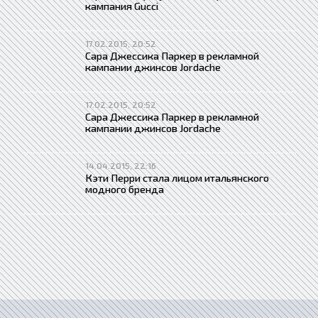
кампания Gucci
17.02.2015, 20:52
Сара Джессика Паркер в рекламной
кампании джинсов Jordache
17.02.2015, 20:52
Сара Джессика Паркер в рекламной
кампании джинсов Jordache
14.04.2015, 22:16
Кэти Перри стала лицом итальянского
модного бренда