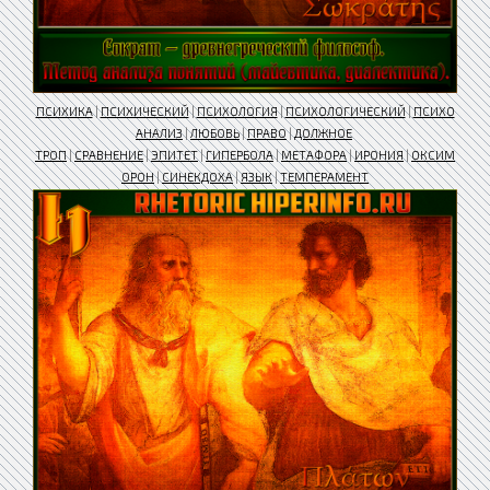
ПСИХИКА
|
ПСИХИЧЕСКИЙ
|
ПСИХОЛОГИЯ
|
ПСИХОЛОГИЧЕСКИЙ
|
ПСИХО
АНАЛИЗ
|
ЛЮБОВЬ
|
ПРАВО
|
ДОЛЖНОЕ
ТРОП
|
СРАВНЕНИЕ
|
ЭПИТЕТ
|
ГИПЕРБОЛА
|
МЕТАФОРА
|
ИРОНИЯ
|
ОКСИМ
ОРОН
|
СИНЕКДОХА
|
ЯЗЫК
|
ТЕМПЕРАМЕНТ