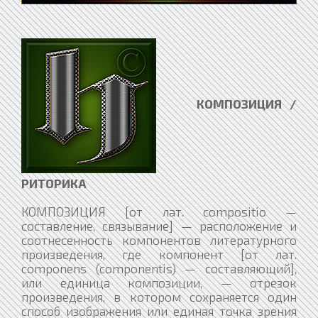
КОМПОЗИЦИЯ /
РИТОРИКА
КОМПОЗИЦИЯ [от лат. compositio —
составление, связывание] — расположение и
соотнесенность компонентов литературного
произведения, где компонент [от лат.
componens (componentis) — составляющий],
или единица композиции, — отрезок
произведения, в котором сохраняется один
способ изображения или единая точка зрения