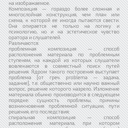
на изображаемое.
Композиция — гораздо более сложная и
многослойная конструкция, чем план или
схема, к которой ее иногда пытаются свести.
Она опирается не только на логику и
психологию, но и на эстетическое чувство
оратора и слушателей.
Различаются:
проблемная композиция — способ
расположения материала по проблемным
ступеням, на каждой из которых слушатели
вовлекаются в совместный поиск путей
решения. Ядром такого построения выступает
проблема [от греч. problema — задача,
задание], т.е. общественно или научно важный
вопрос, решение которого назрело. Изложение
материала обычно производится в следующем
порядке: сущность проблемы, причины
возникновения проблемной ситуации, пути
решения, его последствия;
спиральная композиция — способ
расположения материала, при котором