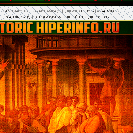
ЕСКИЙ
ПЕДАГОГИЧЕСКАЯ РИТОРИКА (
1
) | ЦИЦЕРОН (
1
) |
ВОЛЯ
|
МЕРА
|
ЧУВСТВО
Т
|
ПИСАТЕЛЬ
|
​ФРЕЙД
|
ЮНГ
|
ФРОММ
|
РУБИНШТЕЙН
|
НИЦШЕ
|
СОЛОВЬЕВ