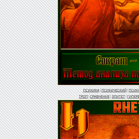
ПСИХИКА
|
ПСИХИЧЕСКИЙ
|
ПСИХ
ТРОП
|
СРАВНЕНИЕ
|
ЭПИТЕТ
|
ГИПЕР