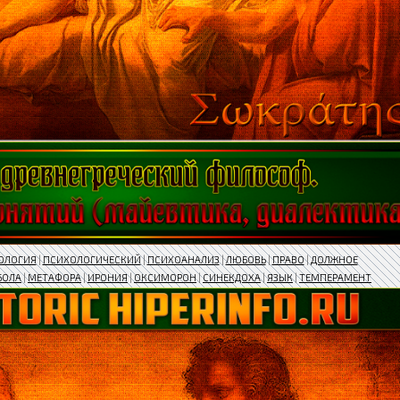
ОЛОГИЯ
|
ПСИХОЛОГИЧЕСКИЙ
|
ПСИХОАНАЛИЗ
|
ЛЮБОВЬ
|
ПРАВО
|
ДОЛЖНОЕ
БОЛА
|
МЕТАФОРА
|
ИРОНИЯ
|
ОКСИМОРОН
|
СИНЕКДОХА
|
ЯЗЫК
|
ТЕМПЕРАМЕНТ