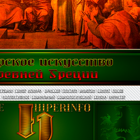
ГРЕЦИИ
|
ГОМЕР
.
ИЛИАДА
/
ОДИССЕЯ
|
ПЛУТАРХ
|
ЦИЦЕРОН
|
СОКРАТ
|
ЛОСЕВ
В
|
КОЛЛЕКТИВНОЕ
|
СОЦИАЛЬНЫЙ
|
СОЦИОЛОГИЧЕСКИЙ
|
СЕНЕКА
|
ХАРАКТЕР