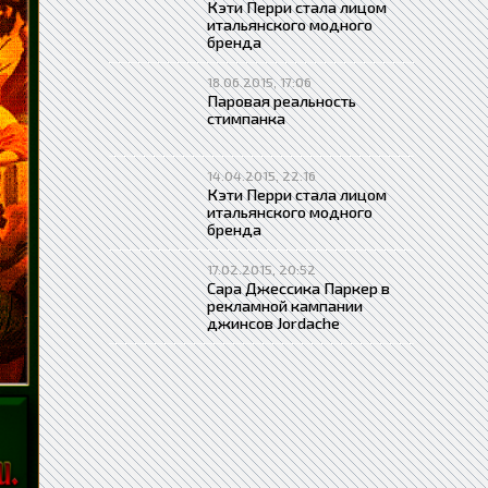
Кэти Перри стала лицом
итальянского модного
бренда
18.06.2015, 17:06
Паровая реальность
стимпанка
14.04.2015, 22:16
Кэти Перри стала лицом
итальянского модного
бренда
17.02.2015, 20:52
Сара Джессика Паркер в
рекламной кампании
джинсов Jordache