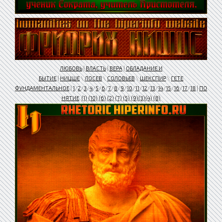
ЛЮБОВЬ
|
ВЛАСТЬ
|
ВЕРА
|
ОБЛАДАНИЕ И
БЫТИЕ
|
НИЦШЕ
\
ЛОСЕВ
\
СОЛОВЬЕВ
\
ШЕКСПИР
\
ГЕТЕ
ФУНДАМЕНТАЛЬНОЕ
|
1
/
2
/
3
/
4
/
5
/
6
/
7
/
8
/
9
/
10
/
11
/
12
/
13
/
14
/
15
/
16
/
17
/
18
|
ПО
НЯТИЕ
(1)
(10)
(6)
(2)
(7)
(5)
(9)
(3)
(4)
(8)