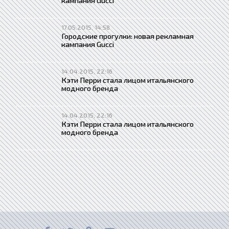
кампания Gucci
17.05.2015, 14:58
Городские прогулки: новая рекламная
кампания Gucci
14.04.2015, 22:16
Кэти Перри стала лицом итальянского
модного бренда
14.04.2015, 22:16
Кэти Перри стала лицом итальянского
модного бренда