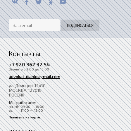
Контакты
+7 920 362 32 54
Звоните с 9:00 до 18:00
advokat-diablo@gmail.com
ул. Двинцев, 12к1С
МОСКВА
, 127018
РОССИЯ
Мы работаем:
пн-сб:
09:00 — 18:00
вс:
11:00 — 13:00
Показать на карте