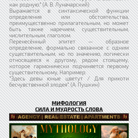
как родную." (А. В. Луначарский)
Выражается в синтаксической функции
определения или обстоятельства,
преимущественно прилагательным, но может
быть также наречием, существительным,
числительным, глаголом.
Перенесённый эпитет — образное
определение, формально связанное с одним
существительным, но по значению, логически
относящееся к другому, рядом стоящему,
которое гармонически подчиняется первому
существительному, Например:
"Здесь девы юные цветут / Для прихоти
бесчувственной злодея". (А. Пушкин)
МИФОЛОГИЯ
СИЛА И МУДРОСТЬ СЛОВА