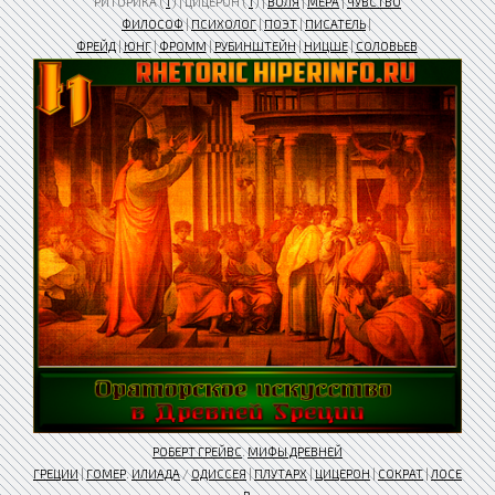
РИТОРИКА (
1
) | ЦИЦЕРОН (
1
) |
ВОЛЯ
|
МЕРА
|
ЧУВСТВО
ФИЛОСОФ
|
ПСИХОЛОГ
|
ПОЭТ
|
ПИСАТЕЛЬ
|
ФРЕЙД
|
ЮНГ
|
ФРОММ
|
РУБИНШТЕЙН
|
НИЦШЕ
|
СОЛОВЬЕВ
РОБЕРТ ГРЕЙВС
.
МИФЫ ДРЕВНЕЙ
ГРЕЦИИ
|
ГОМЕР
.
ИЛИАДА
/
ОДИССЕЯ
|
ПЛУТАРХ
|
ЦИЦЕРОН
|
СОКРАТ
|
ЛОСЕ