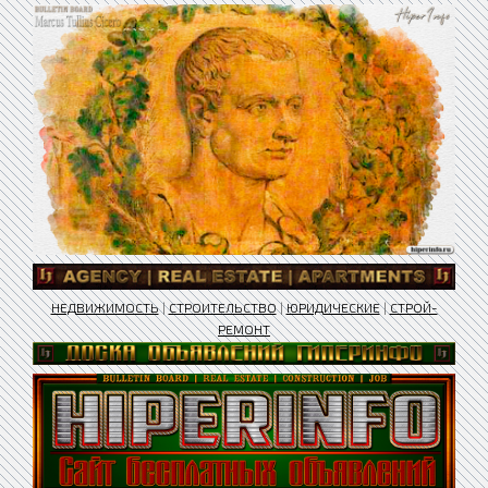
НЕДВИЖИМОСТЬ
|
СТРОИТЕЛЬСТВО
|
ЮРИДИЧЕСКИЕ
|
СТРОЙ-
РЕМОНТ