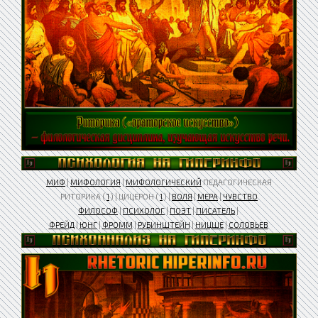
МИФ
|
МИФОЛОГИЯ
|
МИФОЛОГИЧЕСКИЙ
ПЕДАГОГИЧЕСКАЯ
РИТОРИКА (
1
) | ЦИЦЕРОН (
1
) |
ВОЛЯ
|
МЕРА
|
ЧУВСТВО
ФИЛОСОФ
|
ПСИХОЛОГ
|
ПОЭТ
|
ПИСАТЕЛЬ
|
ФРЕЙД
|
ЮНГ
|
ФРОММ
|
РУБИНШТЕЙН
|
НИЦШЕ
|
СОЛОВЬЕВ