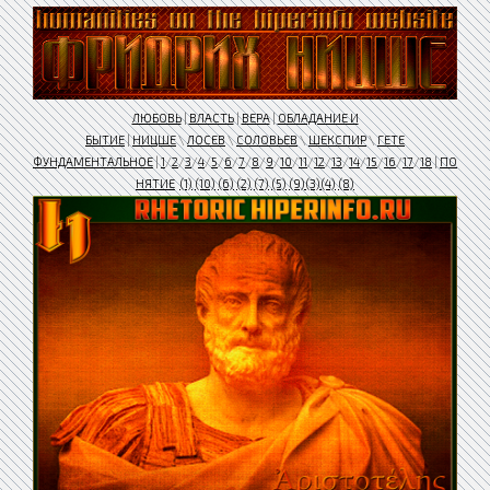
ЛЮБОВЬ
|
ВЛАСТЬ
|
ВЕРА
|
ОБЛАДАНИЕ И
БЫТИЕ
|
НИЦШЕ
\
ЛОСЕВ
\
СОЛОВЬЕВ
\
ШЕКСПИР
\
ГЕТЕ
ФУНДАМЕНТАЛЬНОЕ
|
1
/
2
/
3
/
4
/
5
/
6
/
7
/
8
/
9
/
10
/
11
/
12
/
13
/
14
/
15
/
16
/
17
/
18
|
ПО
НЯТИЕ
(1)
(10)
(6)
(2)
(7)
(5)
(9)
(3)
(4)
(8)