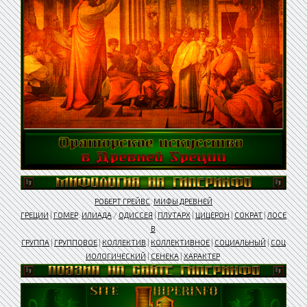
РОБЕРТ ГРЕЙВС
.
МИФЫ ДРЕВНЕЙ
ГРЕЦИИ
|
ГОМЕР
.
ИЛИАДА
/
ОДИССЕЯ
|
ПЛУТАРХ
|
ЦИЦЕРОН
|
СОКРАТ
|
ЛОСЕ
В
ГРУППА
|
ГРУППОВОЕ
|
КОЛЛЕКТИВ
|
КОЛЛЕКТИВНОЕ
|
СОЦИАЛЬНЫЙ
|
СОЦ
ИОЛОГИЧЕСКИЙ
|
СЕНЕКА
|
ХАРАКТЕР