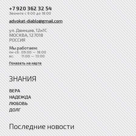
+7 920 362 32 54
Звоните с 9:00 до 18:00
advokat-diablo@gmail.com
ул. Двинцев, 12к1С
МОСКВА
, 127018
РОССИЯ
Мы работаем:
пн-сб:
09:00 — 18:00
вс:
11:00 — 13:00
Показать на карте
ЗНАНИЯ
ВЕРА
НАДЕЖДА
ЛЮБОВЬ
ДОЛГ
Последние новости