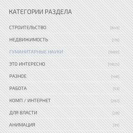
КАТЕГОРИИ РАЗДЕЛА
СТРОИТЕЛЬСТВО
[849]
НЕДВИЖИМОСТЬ
[176]
ГУМАНИТАРНЫЕ НАУКИ
[19991]
ЭТО ИНТЕРЕСНО
[11825]
РАЗНОЕ
[148]
РАБОТА
[53]
КОМП / ИНТЕРНЕТ
[292]
ДЛЯ ВЛАСТИ
[28]
АНИМАЦИЯ
[39]