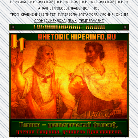
ПСИХИКА
|
ПСИХИЧЕСКИЙ
|
ПСИХОЛОГИЯ
|
ПСИХОЛОГИЧЕСКИЙ
|
ПСИХО
АНАЛИЗ
|
ЛЮБОВЬ
|
ПРАВО
|
ДОЛЖНОЕ
ТРОП
|
СРАВНЕНИЕ
|
ЭПИТЕТ
|
ГИПЕРБОЛА
|
МЕТАФОРА
|
ИРОНИЯ
|
ОКСИМ
ОРОН
|
СИНЕКДОХА
|
ЯЗЫК
|
ТЕМПЕРАМЕНТ