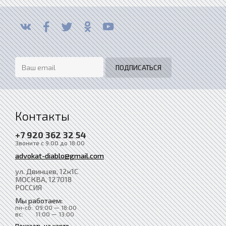
Контакты
+7 920 362 32 54
Звоните с 9:00 до 18:00
advokat-diablo@gmail.com
ул. Двинцев, 12к1С
МОСКВА
, 127018
РОССИЯ
Мы работаем:
пн-сб:
09:00 — 18:00
вс:
11:00 — 13:00
Показать на карте