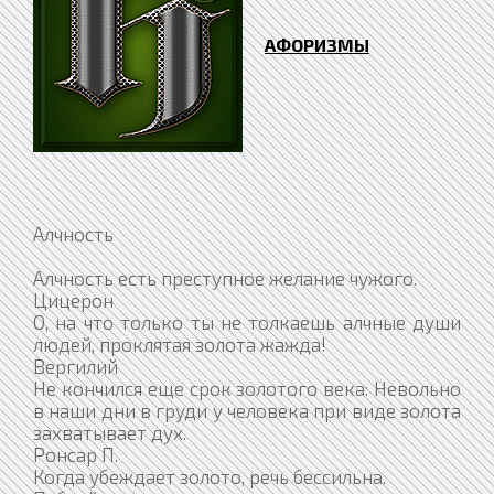
АФОРИЗМЫ
Алчность
Алчность есть преступное желание чужого.
Цицерон
О, на что только ты не толкаешь алчные души
людей, проклятая золота жажда!
Вергилий
Не кончился еще срок золотого века: Невольно
в наши дни в груди у человека при виде золота
захватывает дух.
Ронсар П.
Когда убеждает золото, речь бессильна.