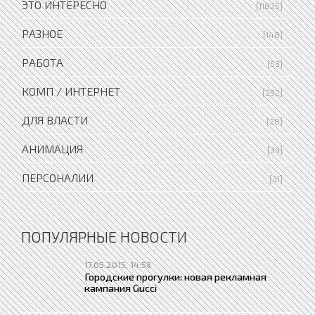
ЭТО ИНТЕРЕСНО
[11825]
РАЗНОЕ
[148]
РАБОТА
[53]
КОМП / ИНТЕРНЕТ
[292]
ДЛЯ ВЛАСТИ
[28]
АНИМАЦИЯ
[39]
ПЕРСОНАЛИИ
[31]
ПОПУЛЯРНЫЕ НОВОСТИ
17.05.2015, 14:58
Городские прогулки: новая рекламная
кампания Gucci