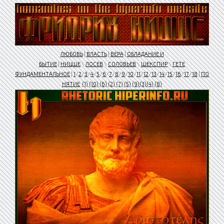
ЛЮБОВЬ
|
ВЛАСТЬ
|
ВЕРА
|
ОБЛАДАНИЕ И
БЫТИЕ
|
НИЦШЕ
\
ЛОСЕВ
\
СОЛОВЬЕВ
\
ШЕКСПИР
\
ГЕТЕ
ФУНДАМЕНТАЛЬНОЕ
|
1
/
2
/
3
/
4
/
5
/
6
/
7
/
8
/
9
/
10
/
11
/
12
/
13
/
14
/
15
/
16
/
17
/
18
|
ПО
НЯТИЕ
(1)
(10)
(6)
(2)
(7)
(5)
(9)
(3)
(4)
(8)