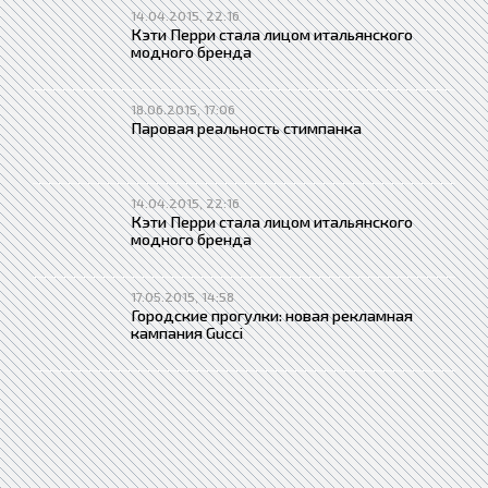
14.04.2015, 22:16
Кэти Перри стала лицом итальянского
модного бренда
18.06.2015, 17:06
Паровая реальность стимпанка
14.04.2015, 22:16
Кэти Перри стала лицом итальянского
модного бренда
17.05.2015, 14:58
Городские прогулки: новая рекламная
кампания Gucci