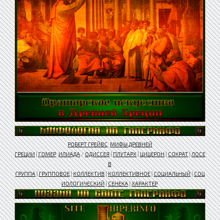
РОБЕРТ ГРЕЙВС
.
МИФЫ ДРЕВНЕЙ
ГРЕЦИИ
|
ГОМЕР
.
ИЛИАДА
/
ОДИССЕЯ
|
ПЛУТАРХ
|
ЦИЦЕРОН
|
СОКРАТ
|
ЛОСЕ
В
ГРУППА
|
ГРУППОВОЕ
|
КОЛЛЕКТИВ
|
КОЛЛЕКТИВНОЕ
|
СОЦИАЛЬНЫЙ
|
СОЦ
ИОЛОГИЧЕСКИЙ
|
СЕНЕКА
|
ХАРАКТЕР