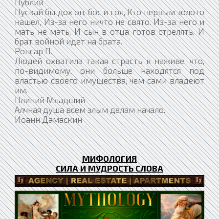
Публий
Пускай бы дох он, бос и гол, Кто первым золото
нашел, Из-за него ничто не свято. Из-за него и
мать не мать, И сын в отца готов стрелять, И
брат войной идет на брата.
Ронсар П.
Людей охватила такая страсть к наживе, что,
по-видимому, они больше находятся под
властью своего имущества, чем сами владеют
им.
Плиний Младший
Алчная душа всем злым делам начало.
Иоанн Дамаскин
МИФОЛОГИЯ
СИЛА И МУДРОСТЬ СЛОВА