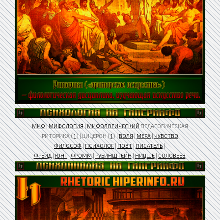
МИФ
|
МИФОЛОГИЯ
|
МИФОЛОГИЧЕСКИЙ
ПЕДАГОГИЧЕСКАЯ
РИТОРИКА (
1
) | ЦИЦЕРОН (
1
) |
ВОЛЯ
|
МЕРА
|
ЧУВСТВО
ФИЛОСОФ
|
ПСИХОЛОГ
|
ПОЭТ
|
ПИСАТЕЛЬ
|
ФРЕЙД
|
ЮНГ
|
ФРОММ
|
РУБИНШТЕЙН
|
НИЦШЕ
|
СОЛОВЬЕВ