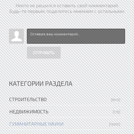
Никто не решился оставить свой комментарий.
Будь-те первым, поделитесь мнением с остальными.
ОТПРАВИТЬ
КАТЕГОРИИ РАЗДЕЛА
СТРОИТЕЛЬСТВО
[849]
НЕДВИЖИМОСТЬ
[176]
ГУМАНИТАРНЫЕ НАУКИ
[19991]