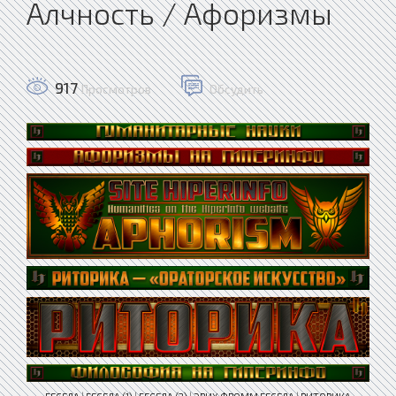
Алчность / Афоризмы
917
Просмотров
Обсудить