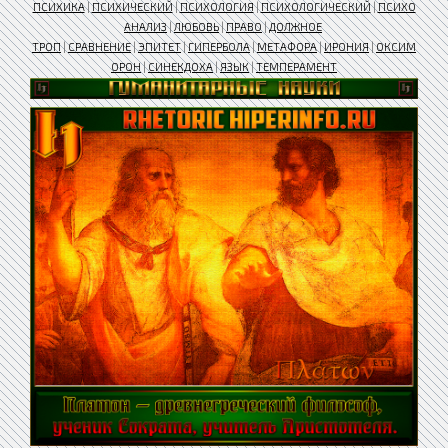
ПСИХИКА
|
ПСИХИЧЕСКИЙ
|
ПСИХОЛОГИЯ
|
ПСИХОЛОГИЧЕСКИЙ
|
ПСИХО
АНАЛИЗ
|
ЛЮБОВЬ
|
ПРАВО
|
ДОЛЖНОЕ
ТРОП
|
СРАВНЕНИЕ
|
ЭПИТЕТ
|
ГИПЕРБОЛА
|
МЕТАФОРА
|
ИРОНИЯ
|
ОКСИМ
ОРОН
|
СИНЕКДОХА
|
ЯЗЫК
|
ТЕМПЕРАМЕНТ