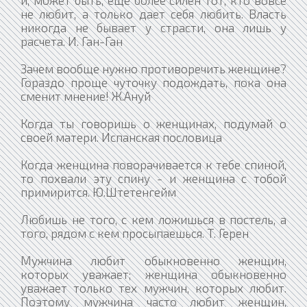
и, может быть, еще более силен тот, кто вовсе
не любит, а только дает себя любить. Власть
никогда не бывает у страсти, она лишь у
расчета. И. Ган-Ган
Зачем вообще нужно противоречить женщине?
Гораздо проще чуточку подождать, пока она
сменит мнение! Ж.Ануй
Когда ты говоришь о женщинах, подумай о
своей матери. Испанская пословица
Когда женщина поворачивается к тебе спиной,
то похвали эту спину - и женщина с тобой
примирится. Ю.Штетенгейм
Любишь не того, с кем ложишься в постель, а
того, рядом с кем просыпаешься. Т. Герен
Мужчина любит обыкновенно женщин,
которых уважает; женщина обыкновенно
уважает только тех мужчин, которых любит.
Поэтому мужчина часто любит женщин,