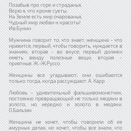
Позабыв про горе и страданья,
Верю я, что кроме суеты,
На Земле есть мир очарованья,
Чудный мир любви и красоты!
Ив.Бунин
Мужчина говорит то, что знает, женщина - что
нравится; первый, чтобы говорить, нуждается в
знаниях, вторая - во вкусе; первый должен
иметь ввиду полезные вещи, вторая -
приятные. Ж.-Ж.Руссо
Женщины все угадывают; они ошибаются
только тогда, когда рассуждают. А. Карр
Любовь - удивительный фальшивомонетчик,
постоянно превращающий не только медяки в
золото, но нередко и золото в медяки.
О.Бальзак
Женщина не хочет, чтобы говорили об ее
амурных делах, но хочет, чтобы все знали, что