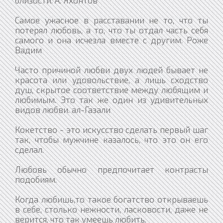
близости. А. Яхонтов
Самое ужасное в расставании не то, что ты
потерял любовь, а то, что ты отдал часть себя
самого и она исчезла вместе с другим. Роже
Вадим
Часто причиной любви двух людей бывает не
красота или удовольствие, а лишь сходство
душ, скрытое соответствие между любящим и
любимым. Это так же один из удивительных
видов любви. ал-Газали
Кокетство - это искусство сделать первый шаг
так, чтобы мужчине казалось, что это он его
сделал.
Любовь обычно предпочитает контрасты
подобиям.
Когда любишь,то такое богатство открываешь
в себе, столько нежности, ласковости, даже не
верится, что так умеешь любить.