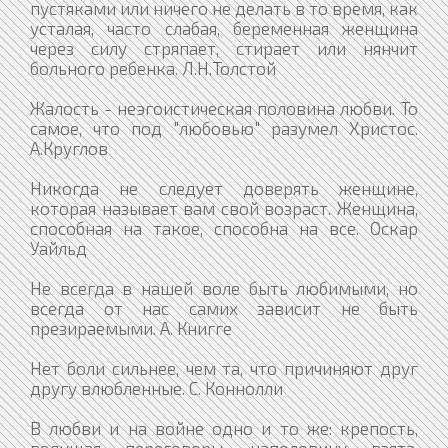
пустяками или ничего не делать в то время, как
усталая, часто слабая, беременная женщина
через силу стряпает, стирает или нянчит
больного ребенка. Л.Н.Толстой
Жалость - неэгоистическая половина любви. То
самое, что под "любовью" разумел Христос.
А.Круглов
Никогда не следует доверять женщине,
которая называет вам свой возраст. Женщина,
способная на такое, способна на все. Оскар
Уайльд
Не всегда в нашей воле быть любимыми, но
всегда от нас самих зависит не быть
презираемыми. А. Книгге
Нет боли сильнее, чем та, что причиняют друг
другу влюбленные. С. Коннолли
В любви и на войне одно и то же: крепость,