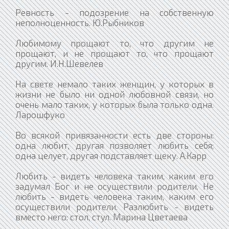
Ревность - подозрение на собственную
неполноценность. Ю.Рыбников
Любимому прощают то, что другим не
прощают, и не прощают то, что прощают
другим. И.Н.Шевелев
На свете немало таких женщин, у которых в
жизни не было ни одной любовной связи, но
очень мало таких, у которых была только одна.
Ларошфуко
Во всякой привязанности есть две стороны:
одна любит, другая позволяет любить себя;
одна целует, другая подставляет щеку. А.Карр
Любить - видеть человека таким, каким его
задумал Бог и не осуществили родители. Не
любить - видеть человека таким, каким его
осуществили родители. Разлюбить - видеть
вместо него: стол, стул. Марина Цветаева