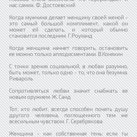
нас самих. Ф. Достоевский
Когда мужчина делает женщину своей женой -
это самый большой комплимент, какой он
может ей сделать, и который обычно
становится последним. Г.Роуланд
Когда женщина начнет говорить, остановить
ее можно только аплодисментами. В.Коняхин
С точки зрения социальной, в любви разумно,
быть может, только одно - то, что она безумна.
Ривароль
Сопротивляться любви значит снабжать ее
новым оружием. Ж. Санд
Тот, кто любит, всегда способен понять душу
другого человека, поглощенного тем же
всесильным чувством. Г. Серебрякова
Женщина - как собственная тень: если ты