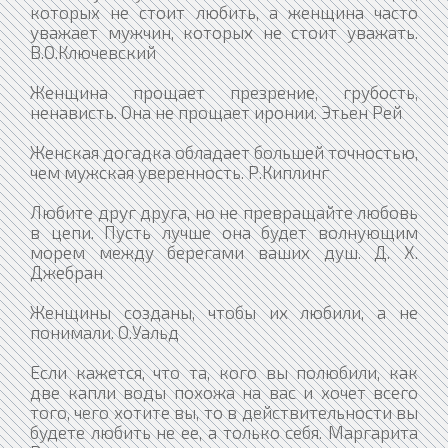
которых не стоит любить, а женщина часто
уважает мужчин, которых не стоит уважать.
В.О.Ключевский
Женщина прощает презрение, грубость,
ненависть. Она не прощает иронии. Этьен Рей
Женская догадка обладает большей точностью,
чем мужская уверенность. Р.Киплинг
Любите друг друга, но не превращайте любовь
в цепи. Пусть лучше она будет волнующим
морем между берегами ваших душ. Д. Х.
Джебран
Женщины созданы, чтобы их любили, а не
понимали. О.Уальд
Если кажется, что та, кого вы полюбили, как
две капли воды похожа на вас и хочет всего
того, чего хотите вы, то в действительности вы
будете любить не ее, а только себя. Маргарита