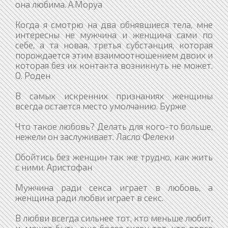
она любима. А.Моруа
Когда я смотрю на два обнявшиеся тела, мне
интересны не мужчина и женщина сами по
себе, а та новая, третья субстанция, которая
порождается этим взаимоотношением двоих и
которая без их контакта возникнуть не может.
О. Роден
В самых искренних признаниях женщины
всегда остается место умолчанию. Бурже
Что такое любовь? Делать для кого-то больше,
нежели он заслуживает. Ласло Фелеки
Обойтись без женщин так же трудно, как жить
с ними. Аристофан
Мужчина ради секса играет в любовь, а
женщина ради любви играет в секс.
В любви всегда сильнее тот, кто меньше любит,