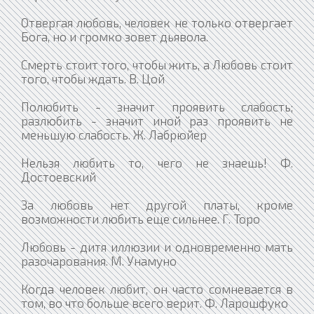
Отвергая любовь, человек не только отвергает
Бога, но и громко зовет дьявола.
Смерть стоит того, чтобы жить, а Любовь стоит
того, чтобы ждать. В. Цой
Полюбить - значит проявить слабость;
разлюбить - значит иной раз проявить не
меньшую слабость. Ж. Лабрюйер
Нельзя любить то, чего не знаешь! Ф.
Достоевский
За любовь нет другой платы, кроме
возможности любить еще сильнее. Г. Торо
Любовь - дитя иллюзии и одновременно мать
разочарования. М. Унамуно
Когда человек любит, он часто сомневается в
том, во что больше всего верит. Ф. Ларошфуко