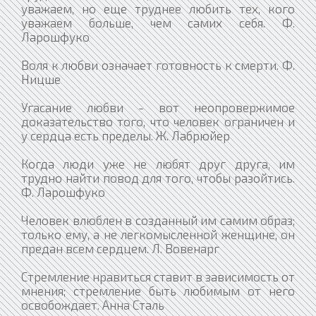
уважаем, но еще труднее любить тех, кого
уважаем больше, чем самих себя. Ф.
Ларошфуко
Воля к любви означает готовность к смерти. Ф.
Ницше
Угасание любви - вот неопровержимое
доказательство того, что человек ограничен и
у сердца есть пределы. Ж. Лабрюйер
Когда люди уже не любят друг друга, им
трудно найти повод для того, чтобы разойтись.
Ф. Ларошфуко
Человек влюблен в созданный им самим образ;
только ему, а не легкомысленной женщине, он
предан всем сердцем. Л. Вовенарг
Стремление нравиться ставит в зависимость от
мнения; стремление быть любимым от него
освобождает. Анна Сталь