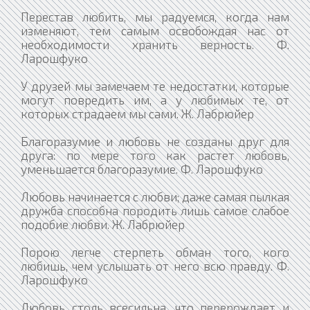
Перестав любить, мы радуемся, когда нам
изменяют, тем самым освобождая нас от
необходимости хранить верность. Ф.
Ларошфуко
У друзей мы замечаем те недостатки, которые
могут повредить им, а у любимых те, от
которых страдаем мы сами. Ж. Лабрюйер
Благоразумие и любовь не созданы друг для
друга: по мере того как растет любовь,
уменьшается благоразумие. Ф. Ларошфуко
Любовь начинается с любви; даже самая пылкая
дружба способна породить лишь самое слабое
подобие любви. Ж. Лабрюйер
Порою легче стерпеть обман того, кого
любишь, чем услышать от него всю правду. Ф.
Ларошфуко
Любовь столь всесильна, что перерождает и