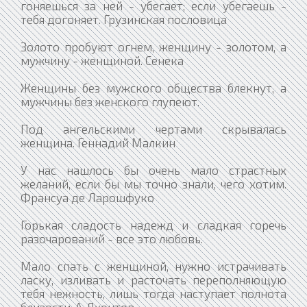
гоняешься за ней - убегает; если убегаешь -
тебя догоняет. Грузинская пословица
Золото пробуют огнем, женщину - золотом, а
мужчину - женщиной. Сенека
Женщины без мужского общества блекнут, а
мужчины без женского глупеют.
Под ангельскими чертами скрывалась
женщина. Геннадий Малкин
У нас нашлось бы очень мало страстных
желаний, если бы мы точно знали, чего хотим.
Франсуа де Ларошфуко
Горькая сладость надежд и сладкая горечь
разочарований - все это любовь.
Мало спать с женщиной, нужно истрачивать
ласку, изливать и расточать переполняющую
тебя нежность, лишь тогда наступает полнота