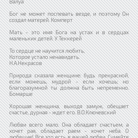
Валуа
Бог не может поспевать везде, и поэтому Он
создал матерей. Комперт
Мать - это имя Бога на устах и в сердцах
маленьких детей. У.Теккерей
То сердце не научится любить,
Которое устало ненавидеть.
Н.А.Некрасов
Природа сказала женщине: будь прекрасной,
если можешь, мудрой - если хочешь; но
благоразумной ты должна быть непременно.
Бомарше
Хорошая женщина, выходя замуж, обещает
счастье, дурная - ждет его. В.О.Ключевский
Любви всего мало. Она обладает счастьем, а
хочет рая, обладает раем - хочет неба. О
любящие! Все это есть в вашей любви. Сумейте