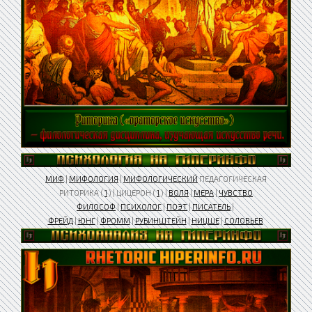
МИФ
|
МИФОЛОГИЯ
|
МИФОЛОГИЧЕСКИЙ
ПЕДАГОГИЧЕСКАЯ
РИТОРИКА (
1
) | ЦИЦЕРОН (
1
) |
ВОЛЯ
|
МЕРА
|
ЧУВСТВО
ФИЛОСОФ
|
ПСИХОЛОГ
|
ПОЭТ
|
ПИСАТЕЛЬ
|
ФРЕЙД
|
ЮНГ
|
ФРОММ
|
РУБИНШТЕЙН
|
НИЦШЕ
|
СОЛОВЬЕВ