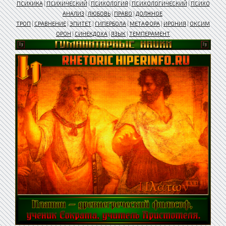
ПСИХИКА
|
ПСИХИЧЕСКИЙ
|
ПСИХОЛОГИЯ
|
ПСИХОЛОГИЧЕСКИЙ
|
ПСИХО
АНАЛИЗ
|
ЛЮБОВЬ
|
ПРАВО
|
ДОЛЖНОЕ
ТРОП
|
СРАВНЕНИЕ
|
ЭПИТЕТ
|
ГИПЕРБОЛА
|
МЕТАФОРА
|
ИРОНИЯ
|
ОКСИМ
ОРОН
|
СИНЕКДОХА
|
ЯЗЫК
|
ТЕМПЕРАМЕНТ