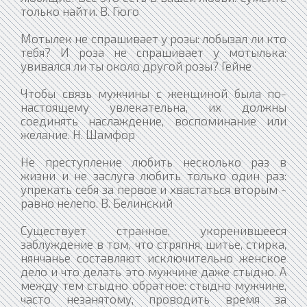
только найти. В. Гюго
Мотылек не спрашивает у розы: лобызал ли кто
тебя? И роза не спрашивает у мотылька:
увивался ли ты около другой розы? Гейне
Чтобы связь мужчины с женщиной была по-
настоящему увлекательна, их должны
соединять наслаждение, воспоминание или
желание. Н. Шамфор
Не преступление любить несколько раз в
жизни и не заслуга любить только один раз:
упрекать себя за первое и хвастаться вторым -
равно нелепо. В. Белинский
Существует странное, укоренившееся
заблуждение в том, что стряпня, шитье, стирка,
нянчанье составляют исключительно женское
дело и что делать это мужчине даже стыдно. А
между тем стыдно обратное: стыдно мужчине,
часто незанятому, проводить время за