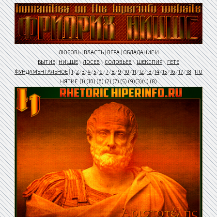
ЛЮБОВЬ
|
ВЛАСТЬ
|
ВЕРА
|
ОБЛАДАНИЕ И
БЫТИЕ
|
НИЦШЕ
\
ЛОСЕВ
\
СОЛОВЬЕВ
\
ШЕКСПИР
\
ГЕТЕ
ФУНДАМЕНТАЛЬНОЕ
|
1
/
2
/
3
/
4
/
5
/
6
/
7
/
8
/
9
/
10
/
11
/
12
/
13
/
14
/
15
/
16
/
17
/
18
|
ПО
НЯТИЕ
(1)
(10)
(6)
(2)
(7)
(5)
(9)
(3)
(4)
(8)