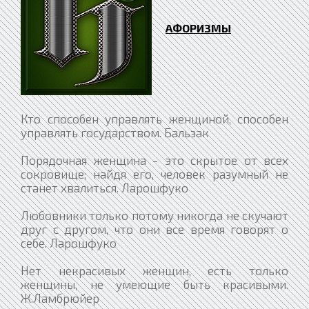
АФОРИЗМЫ
Кто способен управлять женщиной, способен
управлять государством. Бальзак
Порядочная женщина - это скрытое от всех
сокровище; найдя его, человек разумный не
станет хвалиться. Ларошфуко
Любовники только потому никогда не скучают
друг с другом, что они все время говорят о
себе. Ларошфуко
Нет некрасивых женщин, есть только
женщины, не умеющие быть красивыми.
Ж.Ламбрюйер