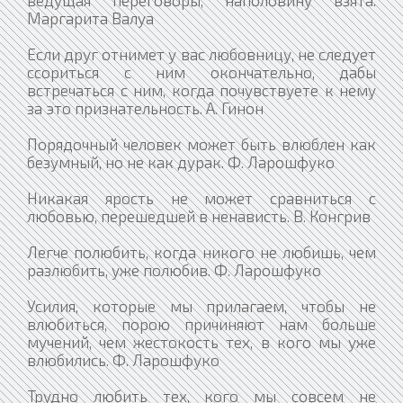
ведущая переговоры, наполовину взята.
Маргарита Валуа
Если друг отнимет у вас любовницу, не следует
ссориться с ним окончательно, дабы
встречаться с ним, когда почувствуете к нему
за это признательность. А. Гинон
Порядочный человек может быть влюблен как
безумный, но не как дурак. Ф. Ларошфуко
Никакая ярость не может сравниться с
любовью, перешедшей в ненависть. В. Конгрив
Легче полюбить, когда никого не любишь, чем
разлюбить, уже полюбив. Ф. Ларошфуко
Усилия, которые мы прилагаем, чтобы не
влюбиться, порою причиняют нам больше
мучений, чем жестокость тех, в кого мы уже
влюбились. Ф. Ларошфуко
Трудно любить тех, кого мы совсем не