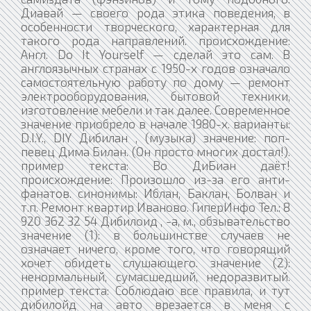
Диавай — своего рода этика поведения, в
особенности творческого, характерная для
такого рода направлений. происхождение:
Англ. Do It Yourself — сделай это сам. В
англоязычных странах с 1950-х годов означало
самостоятельную работу по дому — ремонт
электрооборудования, бытовой техники,
изготовление мебели и так далее. Современное
значение приобрело в начале 1980-х. варианты:
D.I.Y., DIY Дибилан , (музыка) значение: поп-
певец Дима Билан. (Он просто многих достал!).
пример текста: Во ДиБиан даёт!
происхождение: Произошло из-за его анти-
фанатов. синонимы: Иблан, Баклан, Болван и
т.п. Ремонт квартир Иваново. ГиперИнфо Тел.: 8
920 362 32 54 Дибилоид , -а, м., обзывательство
значение (1): в большинстве случаев не
означает ничего, кроме того, что говорящий
хочет обидеть слушающего. значение (2):
ненормальный, сумасшедший, недоразвитый.
пример текста: Соблюдаю все правила, и тут
дибилойд на авто врезается в меня с