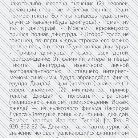
какого-либо человека. значение (2): человек,
делающий странные и бессмысленные вещи.
пример текста: Если ты пойдешь туда, опять
случится какая-нибудь джигурда! • Роман, ну
ты и джигурда! • Мозгам Черновецкого
пришла полная джигурда. • Второй голос не
закончен, во первых двух строках его можно
вполне петь, а в третьей уже полная джигурда.
• Пришла джигурда и съела всех детей.
происхождение: От фамилии актера и певца
Никиты Джигурды, известного личной
экстравагантностью, и ставшего интернет-
мемом. синонимы: бурда, абракадабра, фигня,
ерунда. Джидай , -я, м. (каменты) значение (1):
еврей. значение (2): милиционер. пример
текста: Джидай с полосатым страпоном
(милицонер с жезлом). происхождение: Искаж.
джедай — из культового фильма Джорджа
Лукаса «Звездные войны». синонимы: джыдай.
Ремонт квартир Иваново. ГиперИнфо Тел.: 8
920 362 32 54 Джипер , -а, м. (авто, туристы)
значение: человек, увлекающийся джиппингом