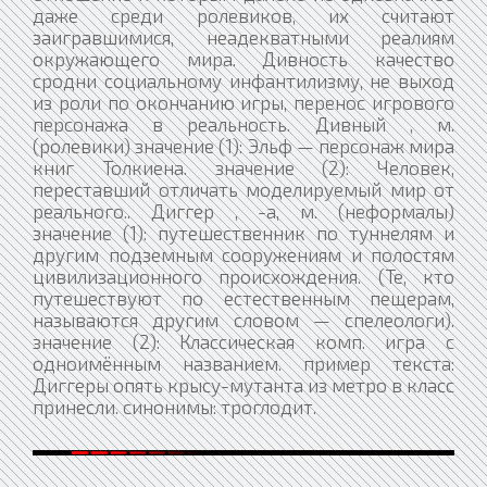
даже среди ролевиков, их считают
заигравшимися, неадекватными реалиям
окружающего мира. Дивность качество
сродни социальному инфантилизму, не выход
из роли по окончанию игры, перенос игрового
персонажа в реальность. Дивный , м.
(ролевики) значение (1): Эльф — персонаж мира
книг Толкиена. значение (2): Человек,
переставший отличать моделируемый мир от
реального.. Диггер , -а, м. (неформалы)
значение (1): путешественник по туннелям и
другим подземным сооружениям и полостям
цивилизационного происхождения. (Те, кто
путешествуют по естественным пещерам,
называются другим словом — спелеологи).
значение (2): Классическая комп. игра с
одноимённым названием. пример текста:
Диггеры опять крысу-мутанта из метро в класс
принесли. синонимы: троглодит.