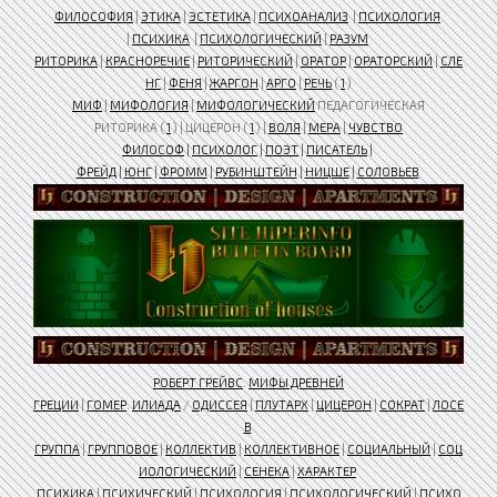
ФИЛОСОФИЯ
|
ЭТИКА
|
ЭСТЕТИКА
|
ПСИХОАНАЛИЗ
|
ПСИХОЛОГИЯ
|
ПСИХИКА
|
ПСИХОЛОГИЧЕСКИЙ
|
РАЗУМ
РИТОРИКА
|
КРАСНОРЕЧИЕ
|
РИТОРИЧЕСКИЙ
|
ОРАТОР
|
ОРАТОРСКИЙ
|
СЛЕ
НГ
|
ФЕНЯ
|
ЖАРГОН
|
АРГО
|
РЕЧЬ
(
1
)
МИФ
|
МИФОЛОГИЯ
|
МИФОЛОГИЧЕСКИЙ
ПЕДАГОГИЧЕСКАЯ
РИТОРИКА (
1
) | ЦИЦЕРОН (
1
) |
ВОЛЯ
|
МЕРА
|
ЧУВСТВО
ФИЛОСОФ
|
ПСИХОЛОГ
|
ПОЭТ
|
ПИСАТЕЛЬ
|
ФРЕЙД
|
ЮНГ
|
ФРОММ
|
РУБИНШТЕЙН
|
НИЦШЕ
|
СОЛОВЬЕВ
РОБЕРТ ГРЕЙВС
.
МИФЫ ДРЕВНЕЙ
ГРЕЦИИ
|
ГОМЕР
.
ИЛИАДА
/
ОДИССЕЯ
|
ПЛУТАРХ
|
ЦИЦЕРОН
|
СОКРАТ
|
ЛОСЕ
В
ГРУППА
|
ГРУППОВОЕ
|
КОЛЛЕКТИВ
|
КОЛЛЕКТИВНОЕ
|
СОЦИАЛЬНЫЙ
|
СОЦ
ИОЛОГИЧЕСКИЙ
|
СЕНЕКА
|
ХАРАКТЕР
ПСИХИКА
|
ПСИХИЧЕСКИЙ
|
ПСИХОЛОГИЯ
|
ПСИХОЛОГИЧЕСКИЙ
|
ПСИХО