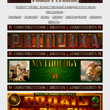
|
РОБЕРТ ГРЕЙВС. БОЖЕСТВЕННЫЙ КЛАВДИЙ И ЕГО ЖЕНА
МЕССАЛИНА
|
ЛЖИВЫЙ
\
ЛОЖНЫЙ
\
ЛОЖЬ
\
ОБМАН
\
ЗАБЛУЖДЕНИЕ
\
ОБМАНЧ
ИВОСТЬ
\