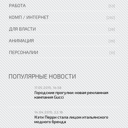
РАБОТА
[53]
КОМП / ИНТЕРНЕТ
[292]
ДЛЯ ВЛАСТИ
[28]
АНИМАЦИЯ
[39]
ПЕРСОНАЛИИ
[31]
ПОПУЛЯРНЫЕ НОВОСТИ
17.05.2015, 14:58
Городские прогулки: новая рекламная
кампания Gucci
14.04.2015, 22:16
Кэти Перри стала лицом итальянского
модного бренда