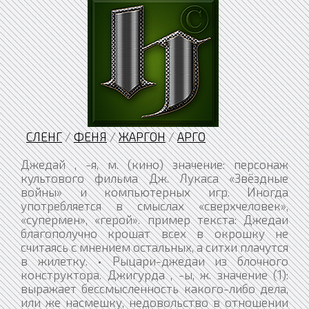
СЛЕНГ
/
ФЕНЯ
/
ЖАРГОН
/
АРГО
Джедай , -я, м. (кино) значение: персонаж
культового фильма Дж. Лукаса «Звёздные
войны» и компьютерных игр. Иногда
употребляется в смыслах «сверхчеловек»,
«супермен», «герой». пример текста: Джедаи
благополучно крошат всех в окрошку не
считаясь с мнением остальных, а ситхи плачутся
в жилетку. • Рыцари-джедаи из блочного
конструктора. Джигурда , -ы, ж. значение (1):
выражает бессмысленность какого-либо дела,
или же насмешку, недовольство в отношении