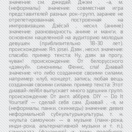
значение: см. джидай. Джэм , -а, м.
(неформалы) значение: совместная игра
представителей разных рок-групп, заранее не
отрепетированная, построенная на
импровизации. Дзёсэй , нескл. (аниме)
значение: разновидность аниме и манги, в
основном нацеленной на аудиторию молодых
девушек (приблизительно 18-30 лет).
происхождение: Яп. josei. Дзяк , нескл. значение:
спасибо. пример текста: Ну, дзяк за прогу,
чувак! происхождение: От белорусского
«дзякуй». синонимы: Фенкс, спа! Диавай
значение: что либо созданное своими силами,
например: клуб, концерт, запись; любая вещь
созданная своими силами. пример текста: Этот
диавай-лейбл выпускает много здешних групп.
происхождение: От англ. аббрев. DIY — Do It
Yourself — сделай себя сам. Диавай , -я, м
(неформалы, панки, скинхеды) значение: девиз
неформальной субкультурыкультуры, т. н.
«культа самоучки» — в музыке (панк-рока,
инди-рока, альтернативной музыки и т. п.),
самиздата (фэнзинов) и тому подобного.