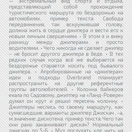
— экстремальный вид спорта и отдыха,
представляющий собой прохождение
туристического маршрута по бездорожью на
автомобилях. пример текста: Свобода
передвижения, так вскружившая голову,
должна жить в сердце джипера и вести его к
новым личным свершениям. • В этом я и вижу
разницу между джиперами и просто
водителями. • Чего никогда не сделает джипер
– не бросит другого джипера в беде. • В тех
редких случая когда всё же выбирается на
бездорожье старается косить под бывалого
джипера. • Апробированные на «джиперах»
идеи и подходы Overbrand планирует
распространить на другие референтные
группы автолюбителей. • Колонна байкеров
ехала по Садовому, джиппер на «Ланд-Ровере»
думал он крут и решил пересечь колонну. •
Джипперы неслись по своему маршруту, как
сумасшедшие. варианты: джиппер Джискач , -а,
м значение: дискотека. пример текста: Чего так
они рано заканчивают дискач? Нормальный
джискач до 5-6. • Муз послухать хде нить на