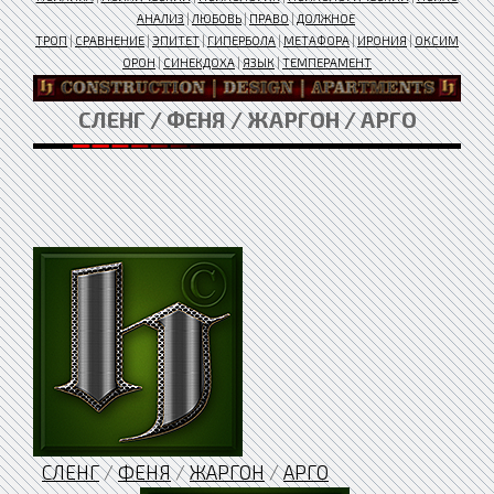
АНАЛИЗ
|
ЛЮБОВЬ
|
ПРАВО
|
ДОЛЖНОЕ
ТРОП
|
СРАВНЕНИЕ
|
ЭПИТЕТ
|
ГИПЕРБОЛА
|
МЕТАФОРА
|
ИРОНИЯ
|
ОКСИМ
ОРОН
|
СИНЕКДОХА
|
ЯЗЫК
|
ТЕМПЕРАМЕНТ
СЛЕНГ / ФЕНЯ / ЖАРГОН / АРГО
СЛЕНГ
/
ФЕНЯ
/
ЖАРГОН
/
АРГО