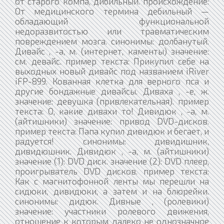
от старого компа, дибильный. происхождение:
От медицинского термина дебильный —
обладающий функциональной
недоразвитостью или травматическим
повреждением мозга. синонимы: долбанутый.
Дивайс , -а, м. (интернет, каменты) значение:
см. девайс. пример текста: Прикупил себе на
выходных новый дивайс под названием iRiver
iFP-899. Кованная клетка для верного пса и
другие бондажные дивайсы. Диваха , -е, ж.
значение: девушка (привлекательная). пример
текста: О, какие дивахи то! Дивидюк , -а, м.
(айтишники) значение: привод DVD-дисков.
пример текста: Папа купил дивидюк и бегает, и
радуется! синонимы: дивидишник,
дивидюшник. Дивидюк , -а, м. (айтишники)
значение (1): DVD диск. значение (2): DVD плеер,
проигрыватель DVD дисков. пример текста:
Как с магнитофонной ленты мы перешли на
сидюки, дивидюки, а затем и на блюрейки.
синонимы: дидюк. Дивные , (ролевики)
значение: участники ролевого движения,
отношение к которым далеко не однозначное