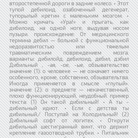
второстепенной дороги в задние колесо. • Этот
тупой дебилоид, озабоченный дегенерат,
тупорылый кретин с маленьким мозгом. •
Можно кричать «Ура!» и прыгать, как
дибилоид, на одной ноге, выдувая носом
пузыри. происхождение: От медицинского
термина дебил — больной с функциональной
недоразвитостью или тяжелым
травматическим повреждением мозга.
варианты: дибилойд, дебилоид, дебил, дэбил
Дибильный , -ая, -ое, -ые, обзывательство
значение (1): о человеке — не означает ничего
особенного, кроме, собственно, обзывательтва.
Иногда применяется в смысле «глупый».
значение (2): о предмете — некачественный,
плохо функционирующий, неудобный. пример
текста: (1) Он такой дибильный! • А ты -
дибильный идиот. • Если с детства ты
дибильный,/ Поступай на Холодильный! (2)
Дибильный софт от логитех. • Открути
дибильный шестигранный винт, что держит
крепление газоотводной трубки. • Питальник