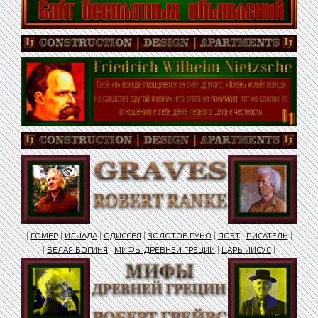
|
ГОМЕР
|
ИЛИАДА
|
ОДИССЕЯ
|
ЗОЛОТОЕ РУНО
|
ПОЭТ
|
ПИСАТЕЛЬ
|
|
БЕЛАЯ БОГИНЯ
|
МИФЫ ДРЕВНЕЙ ГРЕЦИИ
|
ЦАРЬ ИИСУС
|