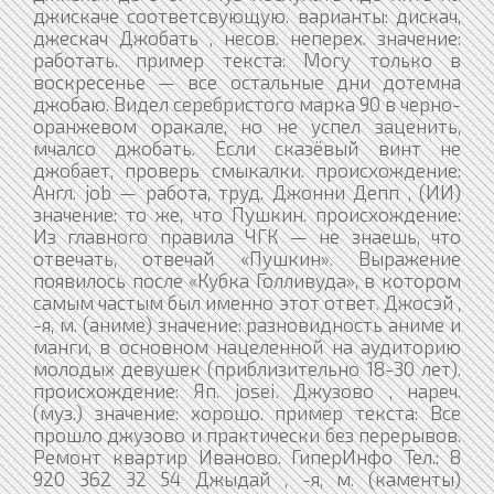
джискаче соответсвующую. варианты: дискач,
джескач Джобать , несов. неперех. значение:
работать. пример текста: Могу только в
воскресенье — все остальные дни дотемна
джобаю. Видел серебристого марка 90 в черно-
оранжевом оракале, но не успел заценить,
мчалсо джобать. Если сказёвый винт не
джобает, проверь смыкалки. происхождение:
Англ. job — работа, труд. Джонни Депп , (ИИ)
значение: то же, что Пушкин. происхождение:
Из главного правила ЧГК — не знаешь, что
отвечать, отвечай «Пушкин». Выражение
появилось после «Кубка Голливуда», в котором
самым частым был именно этот ответ. Джосэй ,
-я, м. (аниме) значение: разновидность аниме и
манги, в основном нацеленной на аудиторию
молодых девушек (приблизительно 18-30 лет).
происхождение: Яп. josei. Джузово , нареч.
(муз.) значение: хорошо. пример текста: Все
прошло джузово и практически без перерывов.
Ремонт квартир Иваново. ГиперИнфо Тел.: 8
920 362 32 54 Джыдай , -я, м. (каменты)