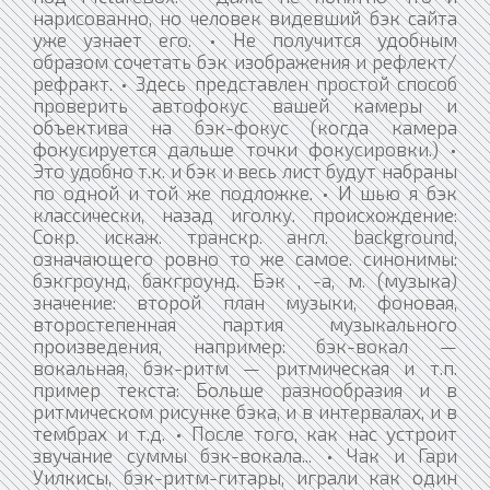
нарисованно, но человек видевший бэк сайта
уже узнает его. • Не получится удобным
образом сочетать бэк изображения и рефлект/
рефракт. • Здесь представлен простой способ
проверить автофокус вашей камеры и
объектива на бэк-фокус (когда камера
фокусируется дальше точки фокусировки.) •
Это удобно т.к. и бэк и весь лист будут набраны
по одной и той же подложке. • И шью я бэк
классически, назад иголку. происхождение:
Сокр. искаж. транскр. англ. background,
означающего ровно то же самое. синонимы:
бэкгроунд, бакгроунд. Бэк , -а, м. (музыка)
значение: второй план музыки, фоновая,
второстепенная партия музыкального
произведения, например: бэк-вокал —
вокальная, бэк-ритм — ритмическая и т.п.
пример текста: Больше разнообразия и в
ритмическом рисунке бэка, и в интервалах, и в
тембрах и т.д. • После того, как нас устроит
звучание суммы бэк-вокала... • Чак и Гари
Уилкисы, бэк-ритм-гитары, играли как один