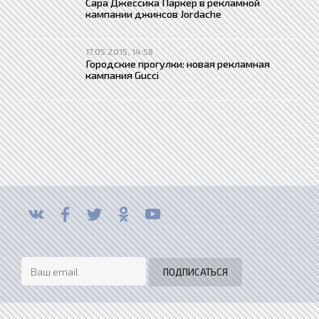
Сара Джессика Паркер в рекламной
кампании джинсов Jordache
17.05.2015, 14:58
Городские прогулки: новая рекламная
кампания Gucci