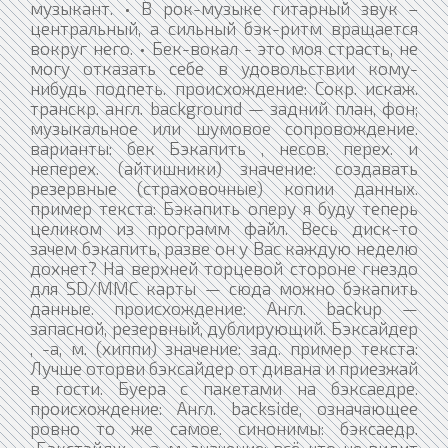
музыкант. • В рок-музыке гитарный звук –
центральный, а сильный бэк-ритм вращается
вокруг него. • Бек-вокал - это моя страсть, не
могу отказать себе в удовольствии кому-
нибудь подпеть. происхождение: Сокр. искаж.
транскр. англ. background — задний план, фон;
музыкальное или шумовое сопровождение.
варианты: бек Бэкапить , несов. перех. и
неперех. (айтишники) значение: создавать
резервные (страховочные) копии данных.
пример текста: Бэкапить оперу я буду теперь
целиком из программ файл. Весь диск-то
зачем бэкапить, разве он у Вас каждую неделю
дохнет? На верхней торцевой стороне гнездо
для SD/MMC карты — сюда можно бэкапить
данные. происхождение: Англ. backuр —
запасной, резервный, дублирующий. Бэксайдер
, -а, м. (хиппи) значение: зад. пример текста:
Лучше оторви бэксайдер от дивана и приезжай
в гости. Буера с пакетами на бэксаедре.
происхождение: Англ. backside, означающее
ровно то же самое. синонимы: бэксаедр.
Бэкстэйдж , -а, м. значение: всё, что не видит