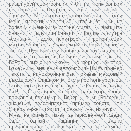
расшнуруй свои бэньки. • Он на меня бэньки
пооткрывал. • Открыл я тебе твои поганые
бэньки? • Монитор я недавно сменила — он у
меня плоский, хороший, чтобы бэньки не
болели. • Бэньки зырят не мигая. • Таращить
бэньки. • Вылупили бэньки. • Продрать с утра
«бэньки» - дело нехитрое. • Протри свои
мутные бэньки! • Уважаемый открой беньки и
читай. • Пулю между бэнек шмальнут и дело с
концом. варианты: беньки синонимы: зенки.
БэРэБэ значение: ухожу, но вернусь быстро.
Бэха , -и, ж. значение: автомобиль BMW. пример
текста: В кинохронике был показан массовый
выезд бэх. • Слишком много у неё конкурентов,
особенно среди бэх и ауди. • Классная тачка
бэх! • Я ей ещё на бэхе радиатор лепил.
варианты: бэх (м. р.) Бякер , -а, м. (Роллеры)
значение: велосипедист. пример текста: Эти
бякеры,кажется,хотят поехать на ночную... •
Мне, например, из-за запаркованной сзади
еще одной машинки не видно
приближающегося бякера. • В этот момент