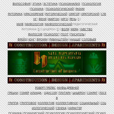
ФИЛОСОФИЯ
|
ЭТИКА
|
ЭСТЕТИКА
|
ПСИХОАНАЛИЗ
|
ПСИХОЛОГИЯ
|
ПСИХИКА
|
ПСИХОЛОГИЧЕСКИЙ
|
РАЗУМ
РИТОРИКА
|
КРАСНОРЕЧИЕ
|
РИТОРИЧЕСКИЙ
|
ОРАТОР
|
ОРАТОРСКИЙ
|
СЛЕ
НГ
|
ФЕНЯ
|
ЖАРГОН
|
АРГО
|
РЕЧЬ
(
1
)
МИФ
|
МИФОЛОГИЯ
|
МИФОЛОГИЧЕСКИЙ
ПЕДАГОГИЧЕСКАЯ
РИТОРИКА (
1
) | ЦИЦЕРОН (
1
) |
ВОЛЯ
|
МЕРА
|
ЧУВСТВО
ФИЛОСОФ
|
ПСИХОЛОГ
|
ПОЭТ
|
ПИСАТЕЛЬ
|
ФРЕЙД
|
ЮНГ
|
ФРОММ
|
РУБИНШТЕЙН
|
НИЦШЕ
|
СОЛОВЬЕВ
РОБЕРТ ГРЕЙВС
.
МИФЫ ДРЕВНЕЙ
ГРЕЦИИ
|
ГОМЕР
.
ИЛИАДА
/
ОДИССЕЯ
|
ПЛУТАРХ
|
ЦИЦЕРОН
|
СОКРАТ
|
ЛОСЕ
В
ГРУППА
|
ГРУППОВОЕ
|
КОЛЛЕКТИВ
|
КОЛЛЕКТИВНОЕ
|
СОЦИАЛЬНЫЙ
|
СОЦ
ИОЛОГИЧЕСКИЙ
|
СЕНЕКА
|
ХАРАКТЕР
ПСИХИКА
|
ПСИХИЧЕСКИЙ
|
ПСИХОЛОГИЯ
|
ПСИХОЛОГИЧЕСКИЙ
|
ПСИХО