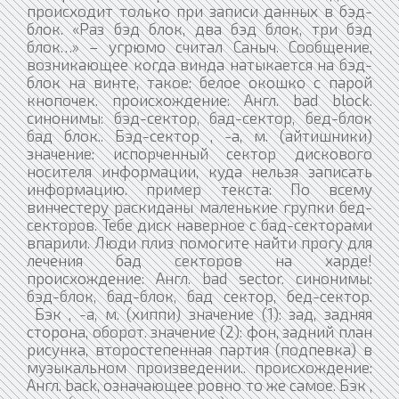
происходит только при записи данных в бэд-
блок. «Раз бэд блок, два бэд блок, три бэд
блок…» – угрюмо считал Саныч. Сообщение,
возникающее когда винда натыкается на бэд-
блок на винте, такое: белое окошко с парой
кнопочек. происхождение: Англ. bad block.
синонимы: бэд-сектор, бад-сектор, бед-блок
бад блок.. Бэд-сектор , -а, м. (айтишники)
значение: испорченный сектор дискового
носителя информации, куда нельзя записать
информацию. пример текста: По всему
винчестеру раскиданы маленькие групки бед-
секторов. Тебе диск наверное с бад-секторами
впарили. Люди плиз помогите найти прогу для
лечения бад секторов на харде!
происхождение: Англ. bad sector. синонимы:
бэд-блок, бад-блок, бад сектор, бед-сектор.
Бэк , -а, м. (хиппи) значение (1): зад, задняя
сторона, оборот. значение (2): фон, задний план
рисунка, второстепенная партия (подпевка) в
музыкальном произведении.. происхождение:
Англ. back, означающее ровно то же самое. Бэк ,