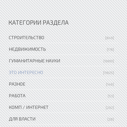
КАТЕГОРИИ РАЗДЕЛА
СТРОИТЕЛЬСТВО
[849]
НЕДВИЖИМОСТЬ
[176]
ГУМАНИТАРНЫЕ НАУКИ
[19991]
ЭТО ИНТЕРЕСНО
[11825]
РАЗНОЕ
[148]
РАБОТА
[53]
КОМП / ИНТЕРНЕТ
[292]
ДЛЯ ВЛАСТИ
[28]