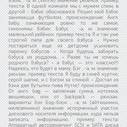
текста: В одной комнате мы с мужем спим, в
другой - бэбис обосновался. Решил мой бэбис
занимацца футболом. происхождение: Англ.
baby, означающее ровно то же самое.
синонимы: бэбик. Бэбус , -а, м. значение:
маленький ребёнок. пример текста: Я и так уже
строгий папа для своего бэбуса. • Нужно
постараться еще из детдома усыновить
парочку бэбусов. • Когда будешь забирать
бэбуса из роддома... • Разве ты не хочешь
родного бэбуса? • а бэбус — это классно!!!
Надеюсь, что будет в маму. Бэг , -а, м. значение:
рюкзак. пример текста: Я буду в синей куртке,
серой шапке, и с бэгом за спиной. • Достал из
бэка две бутылки пива Нутис! происхождение:
От англ. bag — заплечная сумка, котомка,
вещмешок, или от backpack — рюкзак.
варианты: бэк Бэд-блок , -а, м. (айтишники,
железячники) значение: испорченный участок
дискового носителя информации, куда нельзя
записать информацию. пример текста:
Аппаратный авторемапинг SCSI и SATA диска