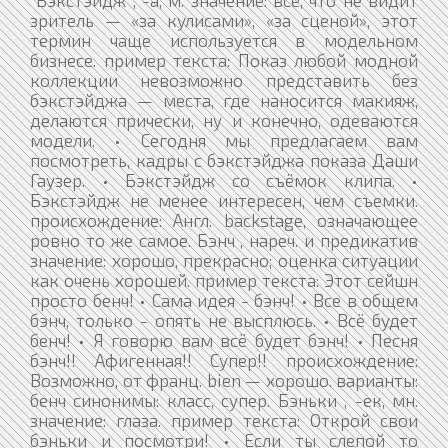
зритель — «за кулисами», «за сценой», этот
термин чаще используется в модельном
бизнесе. пример текста: Показ любой модной
коллекции невозможно представить без
бэкстэйджа — места, где наносится макияж,
делаются прически, ну и конечно, одеваются
модели. • Сегодня мы предлагаем вам
посмотреть, кадры с бэкстэйджа показа Даши
Гаузер. • Бэкстэйдж со съёмок клипа. •
Бэкстэйдж не менее интересен, чем съемки.
происхождение: Англ. backstage, означающее
ровно то же самое. Бэнч , нареч. и предикатив
значение: хорошо, прекрасно; оценка ситуации
как очень хорошей. пример текста: Этот сейшн
просто бенч! • Сама идея - бэнч! • Все в общем
бэнч, только - опять не высплюсь. • Всё будет
бенч! • Я говорю вам всё будет бэнч! • Песня
бэнч!! Афигенная!! Супер!! происхождение:
Возможно, от франц. bien — хорошо. варианты:
бенч синонимы: класс, супер. Бэньки , -ек, мн.
значение: глаза. пример текста: Открой свои
бэньки и посмотри! • Если ты слепой то