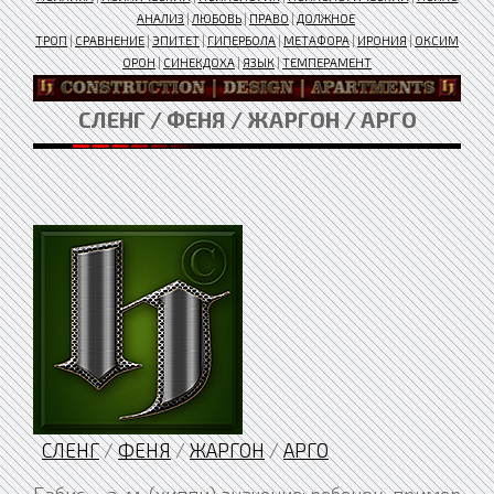
АНАЛИЗ
|
ЛЮБОВЬ
|
ПРАВО
|
ДОЛЖНОЕ
ТРОП
|
СРАВНЕНИЕ
|
ЭПИТЕТ
|
ГИПЕРБОЛА
|
МЕТАФОРА
|
ИРОНИЯ
|
ОКСИМ
ОРОН
|
СИНЕКДОХА
|
ЯЗЫК
|
ТЕМПЕРАМЕНТ
СЛЕНГ / ФЕНЯ / ЖАРГОН / АРГО
СЛЕНГ
/
ФЕНЯ
/
ЖАРГОН
/
АРГО
Бэбис , -а, м. (хиппи) значение: ребенок. пример