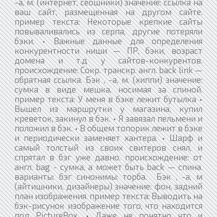
-а, м. (интернет, сеошники) значение: ссылка на
ваш сайт, размещенная на другом сайте.
пример текста: Некоторые крепкие сайты
повываливались из серпа, другие потеряли
бэки. • Важные данные для определения
конкурентности ниши — ПР, бэки, возраст
домена и т.д у сайтов-конкурентов.
происхождение: Сокр. транскр. англ. back link —
обратная ссылка. Бэк , -а, м. (хиппи) значение:
сумка в виде мешка, носимая за спиной.
пример текста: У меня в бэке лежит бутылка •
Вышел из маршрутки у магазина, купил
креветок, закинул в бэк. • Я завязал пельмени и
положил в бэк. • В общем топорик лежит в бэке
и периодически заменяет хантера. • Шарф и
самый толстый из своих свитеров снял, и
спрятал в бэг уже давно. происхождение: от
англ. bag - сумка, а может быть back — спина.
варианты: бэг синонимы: торба. Бэк , -а, м
(айтишники, дизайнеры) значение: фон, задний
план изображения. пример текста: Выводить на
бэк-рисунок изображение того, что находится
под PictureBox. • Даже не понятно что и