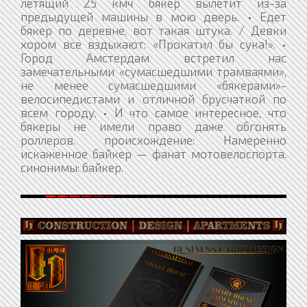
летящий 25 кмч бякер вылетит из-за
предыдущей машины в мою дверь. • Едет
бякер по деревне, вот такая штука. / Девки
хором все вздыхают: «Прокатил бы сука!». •
Город Амстердам встретил нас
замечательными «сумасшедшими трамваями»,
не менее сумасшедшими «бякерами»-
велосипедистами и отличной брусчаткой по
всем городу. • И что самое интересное, что
бякеры не имели право даже обгонять
роллеров. происхождение: Намеренно
искаженное байкер — фанат мотовелоспорта.
синонимы: байкер.