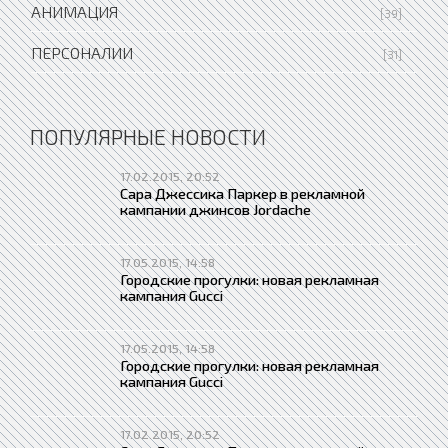
АНИМАЦИЯ
[39]
ПЕРСОНАЛИИ
[31]
ПОПУЛЯРНЫЕ НОВОСТИ
17.02.2015, 20:52
Сара Джессика Паркер в рекламной
кампании джинсов Jordache
17.05.2015, 14:58
Городские прогулки: новая рекламная
кампания Gucci
17.05.2015, 14:58
Городские прогулки: новая рекламная
кампания Gucci
17.02.2015, 20:52