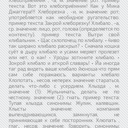
текста: Вот это хлебоприёмник! Как у Мика
Джаггера!!! Хлеборезка , -и, ж. значение: рот;
употребляется как необидное ругательство.
пример текста: Закрой хлеборезку! Хлибало , -а,
ср. значение: лицо, рот, голова (определяется по
контексту). пример текста: Вытри свой
хлибальник. • Щас схлопочещ по хлибалу. • 4иво
так ширако хлибало раскрыл? • Сначала кошка
суёт в дыру хлибало и усами меряет пролезет
или нет, о как! • Уроды зоткните хлибало. •
Зокрой хлибало и аткрой славарь! • Йа иногда
таг рад видеть ваше хлибало йюноша что прям
сам сибе поражаюсъ. варианты: хлебало
Хлопотать , несов. неперех. значение: стараться,
делать что-либо с усердием. Хлызда , м.
значение (1): Жульничать, делать не по
честному. значение (2): гнать. пример текста:
Тупая хлызда. синонимы: Жулик, халявщик.
Хлысты значение: компания
выпендривающихся, замкнутая, не
принимающая к себе посторонних. Хлюпать ,
глаг., несов. значение: Говорить. синонимы: