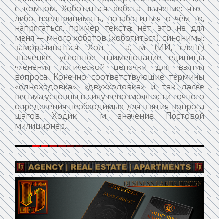
с компом. Хоботиться, хобота значение: что-
либо предпринимать, позаботиться о чём-то,
напрягаться. пример текста: нет, это не для
меня — много хоботов (хоботиться). синонимы:
заморачиваться. Ход , -а, м. (ИИ, сленг)
значение: условное наименование единицы
членения логической цепочки для взятия
вопроса. Конечно, соответствующие термины
«одноходовка», «двухходовка» и так далее
весьма условны в силу невозможности точного
определения необходимых для взятия вопроса
шагов. Ходик , м. значение: Постовой
милиционер.