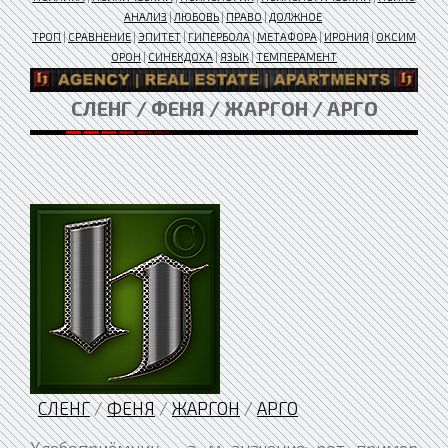
АНАЛИЗ
|
ЛЮБОВЬ
|
ПРАВО
|
ДОЛЖНОЕ
ТРОП
|
СРАВНЕНИЕ
|
ЭПИТЕТ
|
ГИПЕРБОЛА
|
МЕТАФОРА
|
ИРОНИЯ
|
ОКСИМ
ОРОН
|
СИНЕКДОХА
|
ЯЗЫК
|
ТЕМПЕРАМЕНТ
СЛЕНГ / ФЕНЯ / ЖАРГОН / АРГО
СЛЕНГ
/
ФЕНЯ
/
ЖАРГОН
/
АРГО
Хлебоприёмник , -а, м. значение: рот. пример