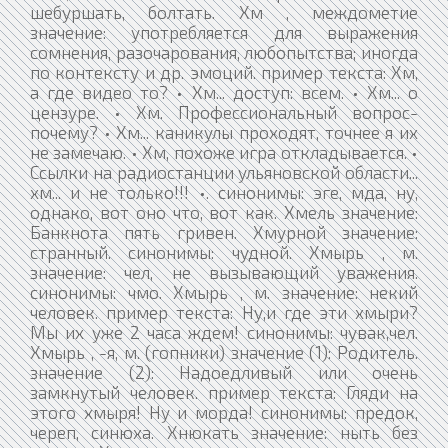
шебуршать, болтать. Хм , междометие
значение: употребляется для выражения
сомнения, разочарования, любопытства; иногда
по контексту и др. эмоций. пример текста: Хм,
а где видео то? • Хм... доступ: всем. • Хм... о
цензуре. • Хм. Профессиональный вопрос-
почему? • Хм... каникулы проходят, точнее я их
не замечаю. • Хм, похоже игра откладывается. •
Ссылки на радиостанции ульяновской области...
хм... и не только!!! •. синонимы: эге, мда, ну,
однако, вот оно что, вот как. Хмель значение:
Банкнота пять гривен. Хмурной значение:
странный. синонимы: чудной. Хмырь , м.
значение: чел, не вызывающий уважения.
синонимы: чмо. Хмырь , м. значение: некий
человек. пример текста: Ну,и где эти хмыри?
Мы их уже 2 часа ждем! синонимы: чувак,чел.
Хмырь , -я, м. (гопники) значение (1): Родитель.
значение (2): Надоедливый или очень
замкнутый человек. пример текста: Гляди на
этого хмыря! Ну и морда! синонимы: предок,
череп, синюха. Хнюкать значение: ныть без