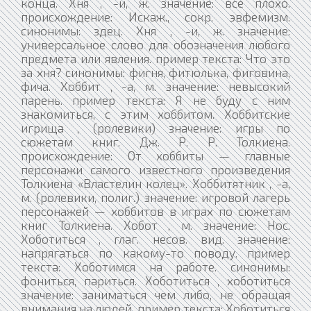
конца. Хня , -и, ж. значение: все плохо.
происхождение: Искаж., сокр. эвфемизм.
синонимы: здец. Хня , -и, ж. значение:
универсальное слово для обозначения любого
предмета или явления. пример текста: Что это
за хня? синонимы: фигня, фитюлька, фиговина,
фича. Хоббит , -а, м. значение: невысокий
парень. пример текста: Я не буду с ним
знакомиться, с этим хоббитом. Хоббитские
игрища , (ролевики) значение: игры по
сюжетам книг. Дж. Р. Р. Толкиена.
происхождение: От хоббиты — главные
персонажи самого известного произведения
Толкиена «Властелин колец». Хоббитятник , -а,
м. (ролевики, полиг.) значение: игровой лагерь
персонажей — хоббитов в играх по сюжетам
книг Толкиена. Хобот , м. значение: Нос.
Хоботиться , глаг. несов. вид. значение:
напрягаться по какому-то поводу. пример
текста: Хоботимся на работе. синонимы:
фониться, париться. Хоботиться , хоботиться
значение: заниматься чем либо, не обращая
внимания на людей. пример текста: Хоботиться