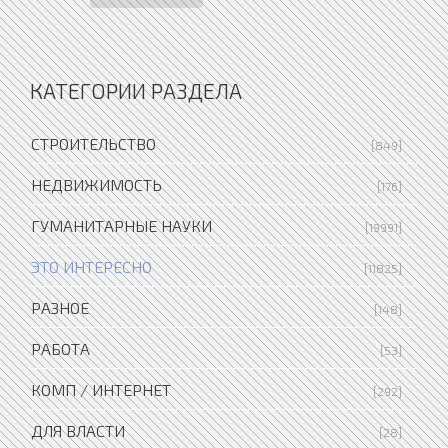
КАТЕГОРИИ РАЗДЕЛА
СТРОИТЕЛЬСТВО
[849]
НЕДВИЖИМОСТЬ
[176]
ГУМАНИТАРНЫЕ НАУКИ
[19991]
ЭТО ИНТЕРЕСНО
[11825]
РАЗНОЕ
[148]
РАБОТА
[53]
КОМП / ИНТЕРНЕТ
[292]
ДЛЯ ВЛАСТИ
[28]