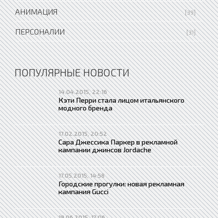
АНИМАЦИЯ
[39]
ПЕРСОНАЛИИ
[31]
ПОПУЛЯРНЫЕ НОВОСТИ
14.04.2015, 22:16
Кэти Перри стала лицом итальянского
модного бренда
17.02.2015, 20:52
Сара Джессика Паркер в рекламной
кампании джинсов Jordache
17.05.2015, 14:58
Городские прогулки: новая рекламная
кампания Gucci
18.06.2015, 17:06