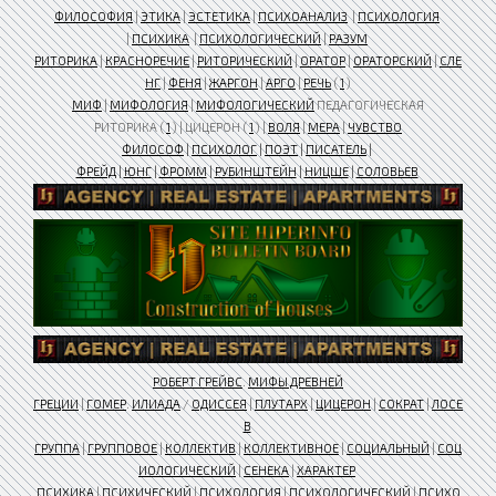
ФИЛОСОФИЯ
|
ЭТИКА
|
ЭСТЕТИКА
|
ПСИХОАНАЛИЗ
|
ПСИХОЛОГИЯ
|
ПСИХИКА
|
ПСИХОЛОГИЧЕСКИЙ
|
РАЗУМ
РИТОРИКА
|
КРАСНОРЕЧИЕ
|
РИТОРИЧЕСКИЙ
|
ОРАТОР
|
ОРАТОРСКИЙ
|
СЛЕ
НГ
|
ФЕНЯ
|
ЖАРГОН
|
АРГО
|
РЕЧЬ
(
1
)
МИФ
|
МИФОЛОГИЯ
|
МИФОЛОГИЧЕСКИЙ
ПЕДАГОГИЧЕСКАЯ
РИТОРИКА (
1
) | ЦИЦЕРОН (
1
) |
ВОЛЯ
|
МЕРА
|
ЧУВСТВО
ФИЛОСОФ
|
ПСИХОЛОГ
|
ПОЭТ
|
ПИСАТЕЛЬ
|
ФРЕЙД
|
ЮНГ
|
ФРОММ
|
РУБИНШТЕЙН
|
НИЦШЕ
|
СОЛОВЬЕВ
РОБЕРТ ГРЕЙВС
.
МИФЫ ДРЕВНЕЙ
ГРЕЦИИ
|
ГОМЕР
.
ИЛИАДА
/
ОДИССЕЯ
|
ПЛУТАРХ
|
ЦИЦЕРОН
|
СОКРАТ
|
ЛОСЕ
В
ГРУППА
|
ГРУППОВОЕ
|
КОЛЛЕКТИВ
|
КОЛЛЕКТИВНОЕ
|
СОЦИАЛЬНЫЙ
|
СОЦ
ИОЛОГИЧЕСКИЙ
|
СЕНЕКА
|
ХАРАКТЕР
ПСИХИКА
|
ПСИХИЧЕСКИЙ
|
ПСИХОЛОГИЯ
|
ПСИХОЛОГИЧЕСКИЙ
|
ПСИХО