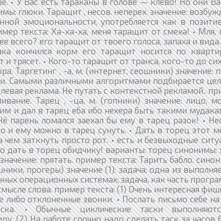
е. • У Вас есть тараканы в голове — клёво! Но они В
ы: глюки. Таращит , несов. неперех. значение: возбуж
нной эмоциональности, употребляется как в позити
мер текста: Ха-ха-ха, меня таращит от смеха! • Мля,
е всего? его таращит от твоего голоса, запаха и вида.
ка кончился корм его таращит носится по кварти
ит и трясет. • Кого-то таращит от транса, кого-то до си
а. Таргетинг , -а, м. (интернет, сеошники) значение: 
и. Самыми различными алгоритмами подбирается цел
левая реклама. Не путать с контекстной рекламой.. п
ливание. Тарец , -ца, м. (гопники) значение: лицо, м
им и дал в тарец еба ибо нехера быть такими мудака
ё парень ломался заехал бы ему в тарец разок! • Н
то и ему можно в тарец сунуть. • Дать в торец этот 
чем заткнуть просто рот. • есть и безвыходные сит
 дать в торец обидчику! варианты: торец синонимы: 
 значение: прятать. пример текста: Тарить бабло. сино
ишники, прогеры) значение (1): задача; одна из выполн
чных операционных системах; задача, как часть прогр
 смысле слова. пример текста: (1) Очень интересная фи
 либо отклоненные звонки. • Послать письмо себе н
аска. • Обычные циклические таски выполняют
у. (2) На работе срочно надо сделать таск за часов 6