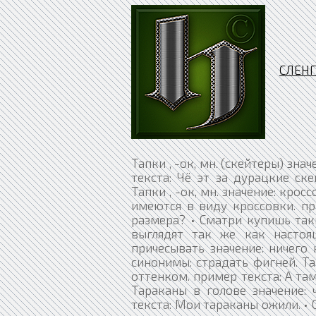
СЛЕНГ
Тапки , -ок, мн. (скейтеры) зна
текста: Чё эт за дурацкие ск
Тапки , -ок, мн. значение: кросс
имеются в виду кроссовки. пр
размера? • Сматри купишь так
выглядят так же как настоя
причесывать значение: ничего 
синонимы: страдать фигней. Тап
оттенком. пример текста: А там 
Тараканы в голове значение: 
текста: Мои тараканы ожили. • 