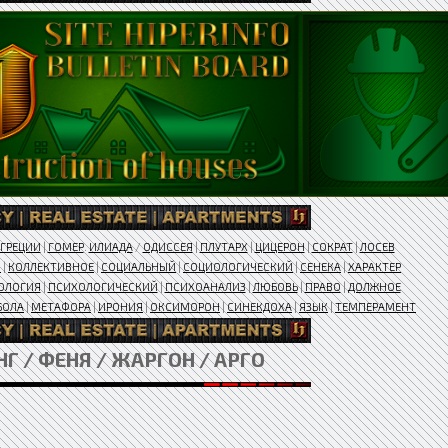
ГРЕЦИИ
|
ГОМЕР
.
ИЛИАДА
/
ОДИССЕЯ
|
ПЛУТАРХ
|
ЦИЦЕРОН
|
СОКРАТ
|
ЛОСЕВ
В
|
КОЛЛЕКТИВНОЕ
|
СОЦИАЛЬНЫЙ
|
СОЦИОЛОГИЧЕСКИЙ
|
СЕНЕКА
|
ХАРАКТЕР
ОЛОГИЯ
|
ПСИХОЛОГИЧЕСКИЙ
|
ПСИХОАНАЛИЗ
|
ЛЮБОВЬ
|
ПРАВО
|
ДОЛЖНОЕ
БОЛА
|
МЕТАФОРА
|
ИРОНИЯ
|
ОКСИМОРОН
|
СИНЕКДОХА
|
ЯЗЫК
|
ТЕМПЕРАМЕНТ
НГ / ФЕНЯ / ЖАРГОН / АРГО