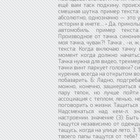
ещё вам таск подкину. происхо
смешная шутка. пример текста: 
абсолютно, однозначно — это у
истории в инете… • Да, прикольн
автомобиль. пример текста
Производное от тачка. синоним
моя тачка, чувак?! Тачка , -и,
текста: Когда включаю тачку 
момент когда должно начаться
Тачка нужна для видео, трехмер
тачки винт паркует головки? си
курения, всегда на открытом во
побазарить. Б: Ладно, подгреб
можно, конечно, зашкериться 
пару тяпок, но лучше пойт
ассоциация с теплом, ленью, н
поговорить о жизни. Тащиться , 
Надсмехаться над кем-л. зн
настроении. значение (3): Быть
тащутся независимо от одежды 
тащусь, когда на улице лето. 3
твоего папы тащутся от тебя? Т