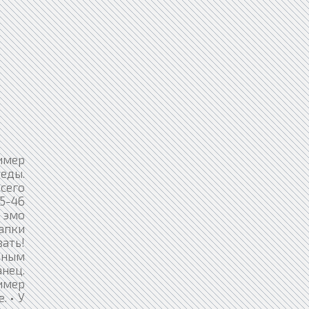
ример
еды.
всего
5-46
 эмо
апки
вать!
льным
анец.
имер
. • У