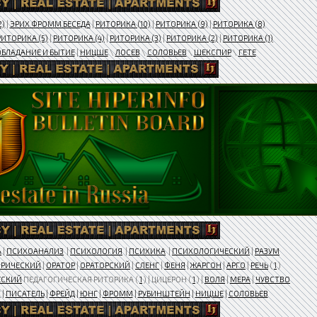
2)
|
ЭРИХ ФРОММ БЕСЕДА
|
РИТОРИКА (10)
|
РИТОРИКА (9)
|
РИТОРИКА (8)
РИТОРИКА (5)
|
РИТОРИКА (4)
|
РИТОРИКА (3)
|
РИТОРИКА (2)
|
РИТОРИКА (1)
ОБЛАДАНИЕ И БЫТИЕ
|
НИЦШЕ
\
ЛОСЕВ
\
СОЛОВЬЕВ
\
ШЕКСПИР
\
ГЕТЕ
А
|
ПСИХОАНАЛИЗ
|
ПСИХОЛОГИЯ
|
ПСИХИКА
|
ПСИХОЛОГИЧЕСКИЙ
|
РАЗУМ
ОРИЧЕСКИЙ
|
ОРАТОР
|
ОРАТОРСКИЙ
|
СЛЕНГ
|
ФЕНЯ
|
ЖАРГОН
|
АРГО
|
РЕЧЬ
(
1
)
ЕСКИЙ
ПЕДАГОГИЧЕСКАЯ РИТОРИКА (
1
) | ЦИЦЕРОН (
1
) |
ВОЛЯ
|
МЕРА
|
ЧУВСТВО
Т
|
ПИСАТЕЛЬ
|
​ФРЕЙД
|
ЮНГ
|
ФРОММ
|
РУБИНШТЕЙН
|
НИЦШЕ
|
СОЛОВЬЕВ