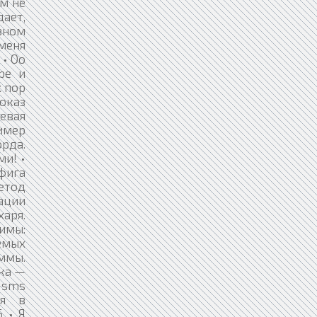
ам не
дает,
вном
 меня
 • Оо
ре и
х пор
показ
евая
ример
орда.
ми! •
ефига
метод
уации
харя.
нимы:
яемых
аммы.
шка —
а sms
ся в
. • Я