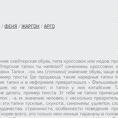
/
ФЕНЯ
/
ЖАРГОН
/
АРГО
чение: скейтерская обувь, типа кроссовок или кедов. п
ейтерские тапки ты напялил? синонимы: кроссовки, к
овки. Тапки , -ок, мн. (гопники) значение: обувь, чаще 
имер текста: Где продаюца, такие нарядные тапки 4
ие тапки и в неформала превратишься. • Фальшивые
щие, но не печалют, и тапки у них китайские. Т
не делать. пример текста: Эт тебе не тапки причесы
ок , -а, м. значение: человек, с несколько презрите
эти тапки тусклые... скукота... синонимы: ушлепок, сл
чудачества, страннности, особенности поведения. пр
Скорее всего, это только мои личные тараканы в голове