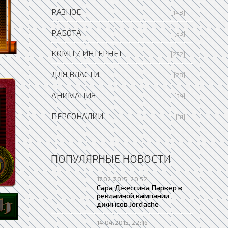
РАЗНОЕ
[148]
РАБОТА
[53]
КОМП / ИНТЕРНЕТ
[292]
ДЛЯ ВЛАСТИ
[28]
АНИМАЦИЯ
[39]
ПЕРСОНАЛИИ
[31]
ПОПУЛЯРНЫЕ НОВОСТИ
17.02.2015, 20:52
Сара Джессика Паркер в
рекламной кампании
джинсов Jordache
14.04.2015, 22:16