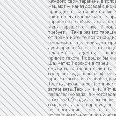
каждого свои тараканы в голов
мешают — какая досада! синоним
приводит в состояние повыше
так и в негативном смысле. при
таращит от этой музыки. • Скоре
меня таращит от неё! У коша
требует... • Так в раз его таращ
от драма, кого-то вот отхардкор
рекламы для целевой аудитори
аудитория и ей показывается це
текста: Англ. targeting — наце
пример текста: Подошел бы к н
Шахматной доской в тарец! • Ч
смотреть на Зидана, если што 
содержит куда больше эффекта 
при которых просто необходимо
Тарить , несов. перех (гопники)
затаривать. Таск , м. и ж. (айт
параллельно задач в многозада
значение (2): задача в бытовом
создание таска на пропущенные
по окончании какого-то т
последовательности по их номер