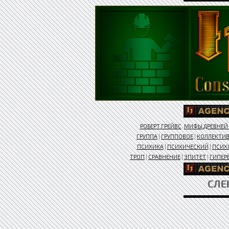
РОБЕРТ ГРЕЙВС
.
МИФЫ ДРЕВНЕЙ 
ГРУППА
|
ГРУППОВОЕ
|
КОЛЛЕКТИ
ПСИХИКА
|
ПСИХИЧЕСКИЙ
|
ПСИХ
ТРОП
|
СРАВНЕНИЕ
|
ЭПИТЕТ
|
ГИПЕР
СЛЕ