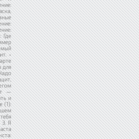
ение:
аска,
авные
ение:
ние:
: Где
ример
амый
т. •
тарте
о для
 Надо
ющит,
егом
нт —
ить и
 (1):
ошем
 тебя
 3. Я
раста
кста: