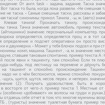
ждение: От англ. task - задача, задание. Таска знач
Вот таска то была, когда лоха развели. •Не смешная т
же не таска. • Самые смешные таски, рассказы и заб
ая таска! синонимы: прикол. Тачила , -ы, ж. (авто) знач
: Клевая тачила! Прокачать тачилу. происхожде
ы: тачка. Тачка значение: автомобиль. пример текста
 ж. (айтишники) значение: персональный компьютер. п
видюха определяется, определяется проц и в тот с
 определение и подсчет оперативки он просто виси
ки и двухмерки. • Может у тебя блочок подсел и при с
нонимы: комп, машина. Ташкент , -а, м. значение: мест
здухе, ставшее таковым спонтанно. пример текста: А :
ай после явки к ташкенту, там спокойно Если тя пл
куда-нибудь под лестницу на перемене и дёрнуть б
и на ташкент и спокойно. происхождение: Ташке
е надо ни о чём беспокоится, можно спокойно покур
-щусь, щится, щутся, несов. перех. и неперех. значение
ачение (2): Получать удовольствие, быть в хор
 в восторге от чего-л. пример текста: 1. Местные от
(особенно «добивают» их волосы на груди и руках.)
. Ты отдаешь себе отчет в том, что многие мужчины воз
Б , (туристы) значение: туалетная бумага. пример те