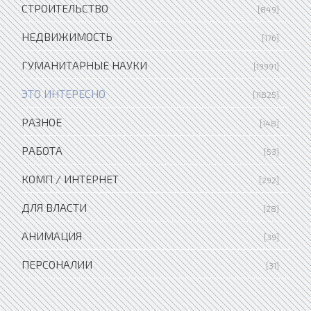
СТРОИТЕЛЬСТВО
[849]
НЕДВИЖИМОСТЬ
[176]
ГУМАНИТАРНЫЕ НАУКИ
[19991]
ЭТО ИНТЕРЕСНО
[11825]
РАЗНОЕ
[148]
РАБОТА
[53]
КОМП / ИНТЕРНЕТ
[292]
ДЛЯ ВЛАСТИ
[28]
АНИМАЦИЯ
[39]
ПЕРСОНАЛИИ
[31]