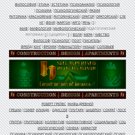
ФИЛОСОФИЯ
|
ЭТИКА
|
ЭСТЕТИКА
|
ПСИХОАНАЛИЗ
|
ПСИХОЛОГИЯ
|
ПСИХИКА
|
ПСИХОЛОГИЧЕСКИЙ
|
РАЗУМ
РИТОРИКА
|
КРАСНОРЕЧИЕ
|
РИТОРИЧЕСКИЙ
|
ОРАТОР
|
ОРАТОРСКИЙ
|
СЛЕ
НГ
|
ФЕНЯ
|
ЖАРГОН
|
АРГО
|
РЕЧЬ
(
1
)
МИФ
|
МИФОЛОГИЯ
|
МИФОЛОГИЧЕСКИЙ
ПЕДАГОГИЧЕСКАЯ
РИТОРИКА (
1
) | ЦИЦЕРОН (
1
) |
ВОЛЯ
|
МЕРА
|
ЧУВСТВО
ФИЛОСОФ
|
ПСИХОЛОГ
|
ПОЭТ
|
ПИСАТЕЛЬ
|
ФРЕЙД
|
ЮНГ
|
ФРОММ
|
РУБИНШТЕЙН
|
НИЦШЕ
|
СОЛОВЬЕВ
РОБЕРТ ГРЕЙВС
.
МИФЫ ДРЕВНЕЙ
ГРЕЦИИ
|
ГОМЕР
.
ИЛИАДА
/
ОДИССЕЯ
|
ПЛУТАРХ
|
ЦИЦЕРОН
|
СОКРАТ
|
ЛОСЕ
В
ГРУППА
|
ГРУППОВОЕ
|
КОЛЛЕКТИВ
|
КОЛЛЕКТИВНОЕ
|
СОЦИАЛЬНЫЙ
|
СОЦ
ИОЛОГИЧЕСКИЙ
|
СЕНЕКА
|
ХАРАКТЕР
ПСИХИКА
|
ПСИХИЧЕСКИЙ
|
ПСИХОЛОГИЯ
|
ПСИХОЛОГИЧЕСКИЙ
|
ПСИХО