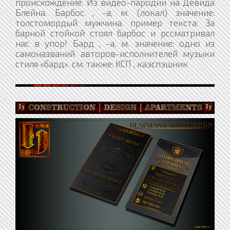
происхождение: Из видео-пародии на Девида
Блейна. Барбос , -а, м. (локал) значение:
толстомордый мужчина. пример текста: За
барной стойкой стоял барбос и рссматривал
нас в упор! Бард , -а, м. значение: одно из
самоназваний авторов-исполнителей музыки
стиля «бард». см. также: КСП , каэспэшник