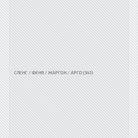
СЛЕНГ / ФЕНЯ / ЖАРГОН / АРГО (341)