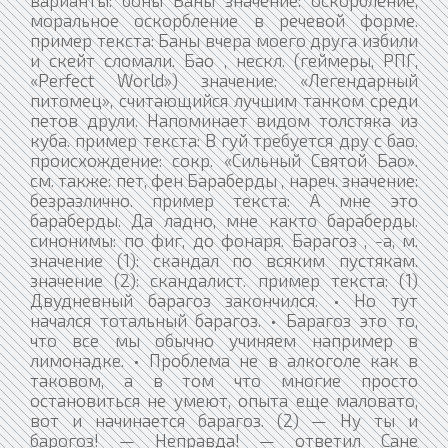
моральное оскорбление в речевой форме.
пример текста: Баны вчера моего друга избили
и скейт сломали. Бао , нескл. (геймеры, РПГ,
«Perfect World») значение: «Легендарный
питомец», считающийся лучшим танком среди
петов друли. Напоминает видом толстяка из
куба. пример текста: В гуй требуется дру с бао.
происхождение: сокр. «Сильный Святой Бао».
см. также: пет, фен Бараберды , нареч. значение:
безразлично. пример текста: А мне это
бараберды. Да ладно, мне както бараберды.
синонимы: по фиг, до фонаря. Барагоз , -а, м.
значение (1): скандал по всяким пустякам.
значение (2): скандалист. пример текста: (1)
Двудневный барагоз закончился. • Но тут
начался тотальный барагоз. • Барагоз это то,
что все мы обычно учиняем например в
лимонадке. • Проблема не в алкоголе как в
таковом, а в том что многие просто
остановиться не умеют, опыта еще маловато,
вот и начинается барагоз. (2) — Ну ты и
барогоз! — Неправда! — ответил Сане