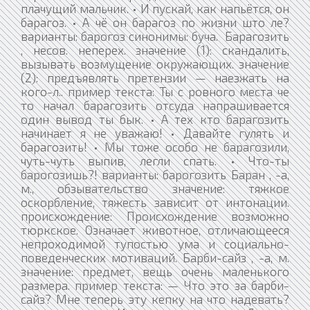
плачущий мальчик. • И пускай, как напьётся, он
барагоз. • А чё он барагоз по жизни што ле?
варианты: барогоз синонимы: буча. Барагозить
, несов. неперех. значение (1): скандалить,
вызывать возмущение окружающих. значение
(2): предъявлять претензии — наезжать на
кого-л.. пример текста: Ты с ровного места че
то начал барагозить отсуда напрашивается
один вывод ты бык. • А тех кто барагозить
начинает я не уважаю! • Давайте гулять и
барагозить! • Мы тоже особо не барагозили,
чуть-чуть выпив, легли спать. • Что-ты
барогозишь?! варианты: барогозить Баран , -а,
м., обзывательство значение: тяжкое
оскорбление, тяжесть зависит от интонации.
происхождение: Происхождение возможно
тюркское. Означает животное, отличающееся
непроходимой тупостью ума и социально-
поведенческих мотиваций. Барби-сайз , -а, м.
значение: предмет, вещь очень маленького
размера. пример текста: — Что это за барби-
сайз? Мне теперь эту кепку на что надевать?