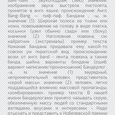
изображение звука выстрела пистолета,
принятое в англ. языке. происхождение: Англ.
Bang-Bang — пиф-паф. Бандана , -ы, ж.
значение (1): Широкая полоса из ткани или
кожи, повязываемая на голову в виде платка,
косынки (узел обычно сзади или сбоку).
значение (2): Наголовная повязка, см.
хайратник (экстремалы). пример текста:
Кожаная бандана придавала ему какой-то
совсем уж пиратский вид. происхождение:
возм. от англ. band - лента, повязка, а также
банда, шайка. варианты: бондана (ошиб.
вариант написания/произношения) Бандерлог ,
-а, м. значение (1): заурядный,
непримечательный человек, представитель
«серой массы». значение (2): человек, легко
поддающийся влиянию массовой пропаганды,
«зомбированию». пример текста: В нашей
жизни бандерлогами принято называть серую,
обезличенную массу людей со стандартными
взглядами, вкусами и интересами. • Надо
отыскать и представить к Нобелевской премии