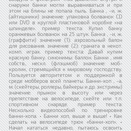
снаружи банки могли выравниваться и при
этом на блины не попала пыль. Банка , -и, ж.
(айтишники) значение: упаковка болванок СD
или DVD в круглой пластиковой коробке «на
шпинделе». пример текста: Купил банку
оранжевых болванок на 25 штук. Банка , -и, ж.
(граффити) значение (1): аэрозольный балон
для рисования. значение (2): граната в некот.
комп. играх. пример текста: Давай купим
красную банку. синонимы: баллон. Банни , имя
собств., нескл. (флэшмоб) значение: моб-
кролик, стремящийся к мировому господству.
Пользуется авторитетом и поддержкой в
среде мобберов всей планеты. Банни-хоп , -а,
м. (скейтеры, роллеры, байкеры и др. экстримы)
значение: прыжок в высоту или через
препятствие на велосипеде, скейте или т.п.
спортивном снаряде. пример текста:
Несколько видеопособий по тренировке
банни-хопа. • Банни хоп, выше и выше! • Как
сделать на велосипеде трюк «банни-хоп». •
Начал кататься недавно, пытаюсь освоить