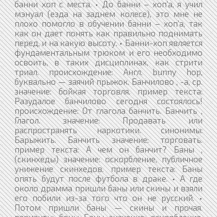
банни хоп с места. • До банни – хоп’а, я учил
мэнуал (езда на заднем колесе), это мне не
плохо помогло в обучении банни – хоп’а, так
как он дает понять как правильно поднимать
перед, и на какую высоту. • Банни-хоп является
фундаментальным трюком и его необходимо
освоить, в таких дисциплинах, как стрити
триал. происхождение: Англ. bunny hop,
буквально — заячий прыжок. Банчилово , -а, ср.
значение: бойкая торговля. пример текста:
Разудалое банчилово сегодня состоялось!
происхождение: От глагола банчить. Банчить ,
Глагол. значение: Продавать или
распространять наркотики. синонимы:
Барыжить. Банчить значение: торговать.
пример текста: А чем он банчит? Баны ,
(скинхеды) значение: оскорбление, публичное
унижение скинхедов. пример текста: Баны
опять будут после футбола в драке. • А где
около драмма пришли баны или скины и взяли
его побили из-за того что он не русский. •
Потом пришли баны — скины и прочая.
варианты: боны Баны значение: оскорбление,