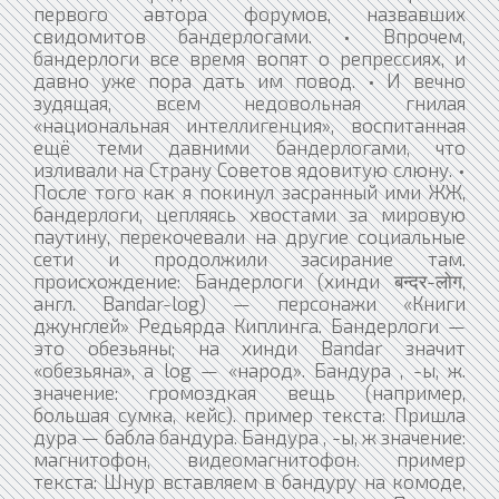
первого автора форумов, назвавших
свидомитов бандерлогами. • Впрочем,
бандерлоги все время вопят о репрессиях, и
давно уже пора дать им повод. • И вечно
зудящая, всем недовольная гнилая
«национальная интеллигенция», воспитанная
ещё теми давними бандерлогами, что
изливали на Страну Советов ядовитую слюну. •
После того как я покинул засранный ими ЖЖ,
бандерлоги, цепляясь хвостами за мировую
паутину, перекочевали на другие социальные
сети и продолжили засирание там.
происхождение: Бандерлоги (хинди बन्दर-लोग,
англ. Bandar-log) — персонажи «Книги
джунглей» Редьярда Киплинга. Бандерлоги —
это обезьяны; на хинди Bandar значит
«обезьяна», а log — «народ». Бандура , -ы, ж.
значение: громоздкая вещь (например,
большая сумка, кейс). пример текста: Пришла
дура — бабла бандура. Бандура , -ы, ж значение:
магнитофон, видеомагнитофон. пример
текста: Шнур вставляем в бандуру на комоде,