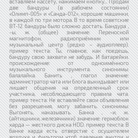
вставляем кассету, нажимаем кнопку... Продам
две бандуры (в рабочем состоянии)
«Олимп-005» и «Санда-012», хорошие машинки,
в каждой по три мотора. В то время советские
BT-12 бандуры было сложно достать. Бандура ,
-ы, ж. (общее) значение: Переносной
магнитофон, радиоприёмник или
музыкальный центр (редко – аудиоплеер).
пример текста: Ты, главное, как поедешь,
бандуру свою захвати не забудь. И батарейки.
происхождение: от одноимённого
музыкального инструмента. синонимы:
балалайка. Банить , глагол значение:
администратор чата или блога выкидывает или
лишает общения на определенный срок
участника, несоблюдающего правила чата.
пример текста: Не вставляйте свои объявления
без разрешения, могу забанить. синонимы:
Выгонять, наказывать. Банка , -и, ж.
(айтишники, железячники) значение: гермоблок
харда — жесткого диска HDD. пример текста: В
банке харда есть отверстие с осушителем
воздуха и фильтром чтоб давления внутри и