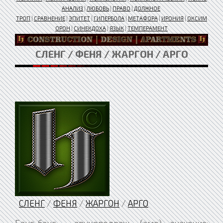
АНАЛИЗ
|
ЛЮБОВЬ
|
ПРАВО
|
ДОЛЖНОЕ
ТРОП
|
СРАВНЕНИЕ
|
ЭПИТЕТ
|
ГИПЕРБОЛА
|
МЕТАФОРА
|
ИРОНИЯ
|
ОКСИМ
ОРОН
|
СИНЕКДОХА
|
ЯЗЫК
|
ТЕМПЕРАМЕНТ
СЛЕНГ / ФЕНЯ / ЖАРГОН / АРГО
СЛЕНГ
/
ФЕНЯ
/
ЖАРГОН
/
АРГО
Банг-банг , звукоподраж. (эмо) значение: