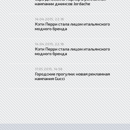
кампании джинсов Jordache
14.04.2015, 22:16
Кэти Перри стала лицом итальянского
модного бренда
14.04.2015, 22:16
Кэти Перри стала лицом итальянского
модного бренда
17.05.2015, 14:58
Городские прогулки: новая рекламная
кампания Gucci