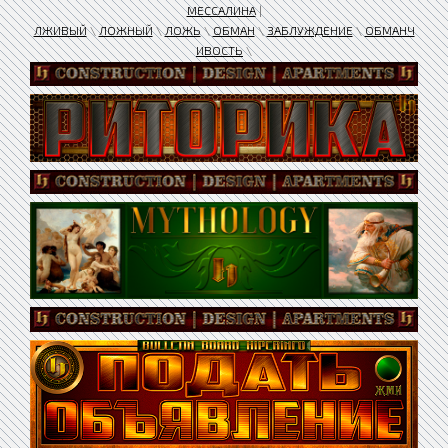
МЕССАЛИНА
|
ЛЖИВЫЙ
\
ЛОЖНЫЙ
\
ЛОЖЬ
\
ОБМАН
\
ЗАБЛУЖДЕНИЕ
\
ОБМАНЧ
ИВОСТЬ
\