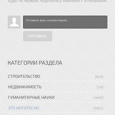
Будь-те первым, поделитесь мнением с остальными.
ОТПРАВИТЬ
КАТЕГОРИИ РАЗДЕЛА
СТРОИТЕЛЬСТВО
[849]
НЕДВИЖИМОСТЬ
[176]
ГУМАНИТАРНЫЕ НАУКИ
[19991]
ЭТО ИНТЕРЕСНО
[11825]