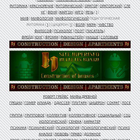
РИТОРИКА
|
КРАСНОРЕЧИЕ
|
РИТОРИЧЕСКИЙ
|
ОРАТОР
|
ОРАТОРСКИЙ
|
СЛЕ
НГ
|
ФЕНЯ
|
ЖАРГОН
|
АРГО
|
РЕЧЬ
(
1
)
МИФ
|
МИФОЛОГИЯ
|
МИФОЛОГИЧЕСКИЙ
ПЕДАГОГИЧЕСКАЯ
РИТОРИКА (
1
) | ЦИЦЕРОН (
1
) |
ВОЛЯ
|
МЕРА
|
ЧУВСТВО
ФИЛОСОФ
|
ПСИХОЛОГ
|
ПОЭТ
|
ПИСАТЕЛЬ
|
ФРЕЙД
|
ЮНГ
|
ФРОММ
|
РУБИНШТЕЙН
|
НИЦШЕ
|
СОЛОВЬЕВ
РОБЕРТ ГРЕЙВС
.
МИФЫ ДРЕВНЕЙ
ГРЕЦИИ
|
ГОМЕР
.
ИЛИАДА
/
ОДИССЕЯ
|
ПЛУТАРХ
|
ЦИЦЕРОН
|
СОКРАТ
|
ЛОСЕ
В
ГРУППА
|
ГРУППОВОЕ
|
КОЛЛЕКТИВ
|
КОЛЛЕКТИВНОЕ
|
СОЦИАЛЬНЫЙ
|
СОЦ
ИОЛОГИЧЕСКИЙ
|
СЕНЕКА
|
ХАРАКТЕР
ПСИХИКА
|
ПСИХИЧЕСКИЙ
|
ПСИХОЛОГИЯ
|
ПСИХОЛОГИЧЕСКИЙ
|
ПСИХО
АНАЛИЗ
|
ЛЮБОВЬ
|
ПРАВО
|
ДОЛЖНОЕ