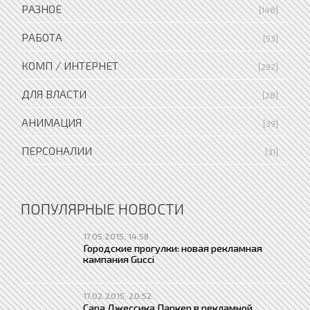
РАЗНОЕ
[148]
РАБОТА
[53]
КОМП / ИНТЕРНЕТ
[292]
ДЛЯ ВЛАСТИ
[28]
АНИМАЦИЯ
[39]
ПЕРСОНАЛИИ
[31]
ПОПУЛЯРНЫЕ НОВОСТИ
17.05.2015, 14:58
Городские прогулки: новая рекламная
кампания Gucci
17.02.2015, 20:52
Сара Джессика Паркер в рекламной