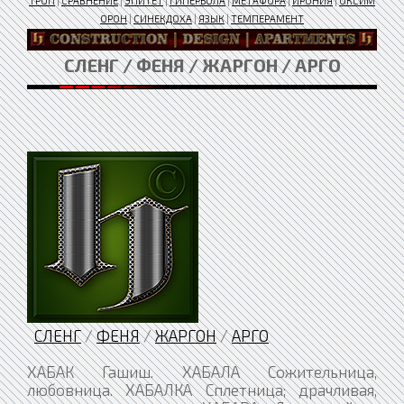
ТРОП
|
СРАВНЕНИЕ
|
ЭПИТЕТ
|
ГИПЕРБОЛА
|
МЕТАФОРА
|
ИРОНИЯ
|
ОКСИМ
ОРОН
|
СИНЕКДОХА
|
ЯЗЫК
|
ТЕМПЕРАМЕНТ
СЛЕНГ / ФЕНЯ / ЖАРГОН / АРГО
СЛЕНГ
/
ФЕНЯ
/
ЖАРГОН
/
АРГО
ХАБАК Гашиш. ХАБАЛА Сожительница, любовница. ХАБАЛКА Сплетница; драчливая, сварливая женщина. ХАБАРА Доля, пай в воровской добыче; взятка; женщина легкого поведения, проститутка. ХАБАРИК Окурок; человек небольшого роста. ХАБЛО Нахальный человек; начальник режима тюрьмы. ХАВА Рот; ноздри; продукты питания; женские половые органы, влагалище. ХАВАТЬ Есть; глотать, заглатывать. ХАВАТЬ ВМЕСТЕ Во всем делиться с товарищем. ХАВЕР Мужчина; любовник. ХАВЕРКА Майка. ХАВИР Посторонний человек, которому карманный вор в случае опасности подбрасывает краденое. ХАВИРА, ХАВЕРА Воровской притон; компания блатных; тайник; квартира, комната. ХАВКА Женщина; продукты питания; собака; ничтожество (о человеке). ХАВЛО Рот. ХАВРЫ Деньги. ХАВЫРКА Влагалище. ХАЕВАТЬ Шуметь, громко разговаривать; возмущаться, проявлять недовольство. ХАЗА Притон; квартира. ХАЗАР Заключенный, занимающий в камере главенствующие положение; палач; узда; намордник. ХАЙ Крик, шум; возмущение, недовольство, заявление потерпевшего в милицию; кульминационный момент действия наркотика. ХАЙЛО Рот; нахальный человек; полное лицо. ХАЙНУТЬ Выпить, глотнуть. ХАЙРАСТЫЙ Длинноволосый. ХАК Слабохарактерный человек. ХАЛА Взятка. ХАЛАБДО Милиционер. ХАЛАТ Шинель; пальто; смирительная рубашка. ХАЛВА Гашиш; испражнения. ХАЛДА Грубый, дерзкий человек. ХАЛДЕЙ Официант; педагог общеобразовательной школы в ИТУ; личный шофер; человек на побегушках. ХАЛТУРА Кража из квартиры, в которой находится покойник; похороны. ХАЛЯВА Опустившаяся проститутка; удовлетворение потребностей за чужой счет, бесплатно; воровка; девушка, женщина; что-либо легко доступное, необременительное. ХАЛЯТЬ Медленно идти, брести. ХАМ Заключенный, совершающий кражи продуктов питания у своих; мужской половой член. ХАМАТЬ Есть. ХАМИ Женские половые органы; мусульманин. ХАМРИТЬ Совершать половой акт; ласкать половые органы партнерши (действия активной лесбиянки). ХАНА Безвыходное положение, конец; смерть. ХАНГАЙ Богатый человек; авторитетный человек. ХАНДРА Наркотик; состояние наркотического голода. ХАНЖИК Заключенный, торгующий в ИТУ запрещенными предметами. ХАНЖИСТ Жадный, скаредный человек. ХАНИ Наркотики; наркоманка. ХАНКА Политура (суррогат спиртного); спиртное; наркотики. ХАНОБИ Гашиш. ХАНС-МАНС Ничего особенного, так себе. ХАНУРИК Пьяница. ХАНЫГА Опустившийся пьяница; бродяга. ХАНЬ Китаец; спиртное. ХАПА Удача. ХАПКА Настой опия. ХАПОК Рывок, какое-либо резкое движение; выхватывание чего-либо из рук жертвы, срывание головных уборов и т.п. действия грабителя. ХАРАКТЕР Слабое место у партнера по игре в карты. ХАРАЛ Место встречи; компания, сборище, собрание. ХАРАТКА Завистливая женщина. ХАРЕ, ХАРЭ Хватит, достаточно; хорошо, нормально. ХАРЕВО Акт мужеложства; половой акт; женщина. ХАРЕК Сожительница; проститутка; пассивный гомосексуалист; жертва гомосексуалиста-насильника. ХАРЕКРИШНИЧАТЬ— притворяться истинно верующим в Бога. ХАРИТЬ В ТУЗА Совершать акт мужеложства. ХАРИУС Женщина как объект полового сношения. ХАРКА Любовница, сожительница. ХАРТАН Передача продуктов питания в тюрьму, ИТУ. ХАРЧИСТ Нахлебник. ХАТА Воровской притон; камера в изоляторе. ХА-ХА, ХИ-ХИ Сумасшедший, психически ненормальный человек; психиатрическая экспертиза. ХВОРЫЙ Опытный, хитрый. ХВОСТ Нераскрытое преступление; преследователь; слежка; дети. ХВОСТАНУТЬСЯ Оговорить себя; умереть. ХВОСТОМ НАКРЫТЬСЯ Избежать наказания, уйти от ответственности. ХВОСТО ПРОМЕСТИ (ПОМЕСТИ) Скрыться после совершения преступления; пустить ложный слух. ХВОСТОМ ШАРКНУТЬ Умереть. ХВОСТ (ХВОСТА) ПОДНИМАТЬ Совершать преступления в одиночку, вопреки воле группы; задираться, злиться; не подчиняться. ХВОСТ ПРИЩЕМИТЬ Припугнуть. ХЕЗАТЬ Трусить, бояться; испражняться; вилять, выкручиваться. ХЕЗНИК, ХЕЗАЛЬНИК Туалет; анальное отверстие. ХЕМ Река. ХЕМА Дыра; пещера; укрытие. ХЕР Неавторитетный человек; мужской половой член. ХЕРОВО Плохо, неудачно. ХИБА Копия ювелирного изделия; мошенник. ХИБР, ХИБАР Крик, шум; скандал. ХИВРИЧ Неуживчивый, скандальный человек. ХИВРО Тайник для хранения краденого. ХИЛЯТЬ Идти, брести; выдавать себя за другого; соответствовать каким-либо требованиям, условиям. ХИЛЯТЬ ПО СУШЕ Идти безопасным маршрутом; избегать опасности, риска. ХИМАНЬ Ночлег; притон. ХИМАТЬ Спать. ХИМИК Самогонщик; человек, условно освобожденный или условно досрочно освобожденный из ИТУ, принудительно работающий на предприятии народного хозяйства; обманщик, лгун; мошенник, аферист. ХИМИЧИТЬ Мошенничать. ХИМИЯ ПО-ЧЕРНОМУ— промышленный объект, где творится произвол уголовников над физически более слабыми осужденными мужчинами и женщинами, посланные по УДО «на химию». ХИМЛЯ Взятка, посредник при даче взятки. ХИНЖ Сигнал тревоги, опасности. ХИПА Девушка, женщина легкого поведения; проститутка; влагалище; печка. ХИПАК Вызывающе одетый человек. ХИПЕЖ, ХИПИЖ, ХИПИШ Массовые беспорядки в ИТУ; драка; скандал; крик, шум. ХИПЕЖИТЬ Кричать, орать. ХИПЕЖНЫЙ Шумный, драчливый, скандальный. ХИПЕС Вид мошенничества, при котором женщина завлекает мужчину-жертву на квартиру, где сообщники обворовывают его или, шантажируя, вымогают ценности. Один из сообщников выступает, как правило, в роли оскорбленного мужа, брата и т.п. ХИППИ Тунеядец; опустившийся пьяница, наркоман; бродяга, бомж. ХИППОВАТЬ Бездельничать; бродяжничать. ХИППОВЫЙ Модный; неряшливо одетый. ХИПП-ПАРАД Сборище, компания хиппи. ХИРКА Девушка. ХИТА Беда, несчастье; китаец. ХИТЛ Жертва; безнадежно больной человек. ХИТЛОВЫЙ Невезучий, неудачный. ХИТРОЖОПЫЙ, ХИТРОЖОПИСТЫЙ Осторожный человек; ловчила; приспособленец; лгун, обманщик. ХЛАМ Пожилой человек. ХЛАП Валет (игральная карта). ХЛАПАТЬ Молчать. ХЛЕБАЛЬНИК, ХЛЕБАЛО Ложка; рот; женские половые органы, влагалище. ХЛЕБАТЬ Проходить по уголовному делу. ХЛЕБНАЯ КСИВА — партийный билет члена КПСС. ХЛЕБНЫЕ ЛАВОЧКИ Место, где проститутки ищут клиентов. ХЛЕБОРЕЗКА, ХЛЕБОБРАНКА Рот. ХЛЕБУРНЫЙ Пьяный. ХЛЕСТАТЬСЯ Хвастаться; драться. ХЛИМ ДЕЛАТЬ Отправляться на кражу. ХЛИТЬ, ХЛЫТЬ Идти. ХЛО Заключенный, работающий в хозобслуге ИТУ. ХЛОБЫСНУТЬ Выпить спиртное залпом. ХЛОПАЛКИ Глаза; уши. ХЛОПАЛЬНИК Рот; нос. ХЛОПАТЬ Искать материально обеспеченного сожителя, любовника. ХЛОПЕЦ Несовершеннолетний преступник. ХЛОПНУТЬ Выпить спиртное; ударить; растрелять. ХЛОПУШ Лгун. ХЛОПУША Ласковая, хозяйственная женщина. ХЛУБА Хлам, мусор; болезнь. ХЛЫНА Огнестрельное оружие; пожилая женщина. ХЛЫНДАТЬ Бесцельно ходить. Хлыст - пистолет ХЛЮЗДА Ненадежный человек; трус. ХЛЮСТ Наглый дерзкий человек; незнакомый неизвестный человек. ХЛЯТЬ Выдавать себя за простачка, непонимающего. ХМАРА Женщина; утро. ХМЕЛИТЬСЯ Пить спиртное, пьянствовать. ХМУРДИТЬ Болеть; плохо себя чувствовать. ХМЫРЬ Мастер на производстве; работник столовой, совершающий кражи продуктов; неуважаемый, неавторитетный человек; ничтожество (о человеке). ХОББИ Мужской половой член; обман, ложь. ХОББИСТ Лгун; ловелас, волокита; мужчина с большим половым членом. ХОБОТ Нос; длительный срок лишения свободы; мужской половой член; шея. ХОВА Рука; карман; влагалище. ХОВАТЬ, ХОВЕРИТЬ, ХОВЫРИТЬ Прятать; хоронить, прятать труп жертвы. ХОВЫРА, ХОВИРА Женщина, укрывающая краденое. ХОВЫРНИК Вор, утаивший часть у сообщников. ХОДИК Постовой милиционер. ХОДИТЬ Находиться в бегах (о заключенном или арестованном, совершившем побег); воровать, грабить. ХОДИТЬ В КОРЕННУЮ Совершать преступления с сообщником, помощником ХОДИТЬ НА ДОБРОЕ УТРО Совершать квартирные кражи в утреннее время через открытые окна, форточки. ХОДИТЬ НА ОГОНЕК Совершать квартирные кражи в вечернее время, определяя отсутствие хозяев по отсутствии света в окнах. ХОДИТЬ НА ОСОБНЯК Совершать преступления в одиночку. ХОДИТЬ НА САДИЛОВКУ Совершать карманные кражи во время посадки людей в общественный транспорт. ХОДИТЬ НА ЦЫРЛАХ Пресмыкаться, заискивать. ХОДИТЬ ПО БРИТВЕ (ЛЕЗВИЮ) Быть осторожным, недоверчивым. ХОДИТЬ ПО ВЕРХАМ Совершать кражи из наружных карманов. ХОДИТЬ ПО ВТОРЫМ ВИСЯЧИМ Хвастаться. ХОДИТЬ ПО МУЗЫКЕ Говорить на воровском жаргоне; воровать. ХОДИТЬ ПО ТРУПАМ Совершать кражи, грабежи, разбои на кладбищах; грабить пьяных. ХОДИТЬ ПО ШИРМЕ Совершать карманные кражи. ХОДКА Судимость с лишением свободы; татуированный крестик на запястье у основания пальца. ХОДКА ПЕРВАЯ (ВТОРАЯ, ТРЕТЬЯ и т.д.) Первая (вторая, третья и т.д.) судимость с лишением свободы. ХОДОК Вольнонаемный работник ИТУ, доставляющий за вознаграждение запрещенные предметы заключенным; перевозчик наркотиков. ХОДЫ, ХОДУЛИ Ноги. ХОЗЯИН Начальник ИТУ, тюрьмы; содержатель притона; главарь воровской группы; тюрьма, изолятор. ХОЗЯИН БОЛЬШОЙ ЗОНЫ И.В. Сталин ХОЗЯЙКА Заключенный, занимающийся в ИТУ стиркой белья, приготовлением пищи; швабра; игла медицинского шприца; начальник женского ИТУ. ХОЗЯЙКА МОХНАТОГО КОТЛОВАНА Начальник женского ИТУ. ХОЙ Тайник. ХОЛЕРА Враг, противник; ненадежный человек; грипп, воспаление легких. ХОЛИТЬ Совершать половой акт. ХОЛОДИЛЬНИК Полная женщина. ХОЛОДНО Сигнал: все готово, можно начинать - опасности нет. ХОЛОП Помощник, беспрекословный исполнитель; работник физического труда; человек, не имеющий своего мнения; подхалим; трус; человек на побегушках. ХОМУТ Обвинение в совершении преступления; срок лишения свободы; швея; применение или угроза применения силы; венерическое заболевание; геморрой. ХОМУТАТЬ, ХОМУТИТЬ Присваивать; воровать. ХОМУТНИК Убийца-душитель. ХОМУТНУТЬ Схватить жертву сзади за горло. ХОМУТ ПОСАДИТЬ Заразиться венерическим заболеванием. ХОМЯК Сотрудник ИТУ, ведающий снабжением; толстый, малоподвижный человек; бездельник; добродушный, неунывающий человек. ХОМЯЧОК Ребенок, одежда которого является объектом кражи; несовершеннолетняя жертва гомосексуалиста-насильника. ХОНОРИСТ Ловкий, удачливый вор. ХОП! Восклицание, выражающее согласие, одобрение. ХОРЕК Грязный, нечистоплотный человек; вор, совершающий кражи домашней птицы. ХОРИЦА Женщина легкого поведения, предпочитающая групповые половые сношения; минетчица. ХОРОВОД Груповое половое сношение гомосексуалистов; воровская группа. ХОРОВОДИТЬ Состоять в преступной группе; совершать преступления группой; руководить. ХОРОВОДНЫЙ Член воровской гр