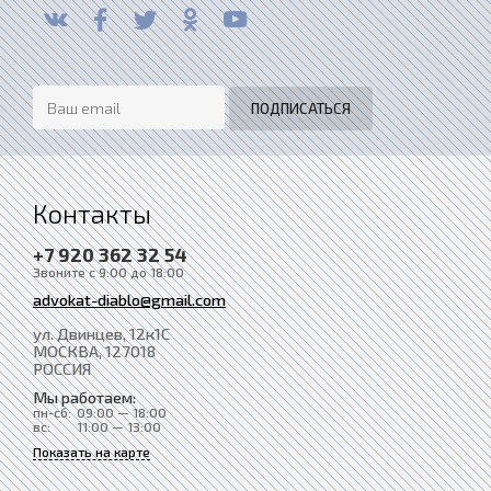
Контакты
+7 920 362 32 54
Звоните с 9:00 до 18:00
advokat-diablo@gmail.com
ул. Двинцев, 12к1С
МОСКВА
, 127018
РОССИЯ
Мы работаем:
пн-сб:
09:00 — 18:00
вс:
11:00 — 13:00
Показать на карте