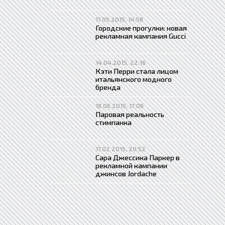
17.05.2015, 14:58
Городские прогулки: новая
рекламная кампания Gucci
14.04.2015, 22:16
Кэти Перри стала лицом
итальянского модного
бренда
18.06.2015, 17:06
Паровая реальность
стимпанка
17.02.2015, 20:52
Сара Джессика Паркер в
рекламной кампании
джинсов Jordache