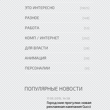
ЭТО ИНТЕРЕСНО
[11825]
РАЗНОЕ
[148]
РАБОТА
[53]
КОМП / ИНТЕРНЕТ
[292]
ДЛЯ ВЛАСТИ
[28]
АНИМАЦИЯ
[39]
ПЕРСОНАЛИИ
[31]
ПОПУЛЯРНЫЕ НОВОСТИ
17.05.2015, 14:58
Городские прогулки: новая
рекламная кампания Gucci