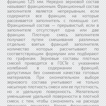
фракцию 1,25 мм. Нередко зерновой состав
называют фракционным. Фракционный состав
заполнителя является непрерывным, если
содержатся все фракции, на которые
рассеивается заполнитель с помощью сит.
Фракционный состав — прерывистый, если в
заполнителе отсутствует одна или две
фракции. Плотную смесь заполнителя
получают путем смешивания различных
отдельно взятых фракций заполнителя,
количество которых рассчитывают по
соответствующим формулам или подбирают
по графикам. Зерновые составы плотных
смесей приводятся в ГОСТе с указанием
колебаний в содержании фракций,
допустимых без снижения качества готовых
материалов. При окончательном выборе
зернового состава учитывают не только
насыпную плотность смеси или ее пустотность,
но и удельную поверхность. Желательно
уменьшение удельной поверхности в плотной
смеси, с тем, чтобы сэкономить на расходе
вяжущего вещества. Кроме фракционного