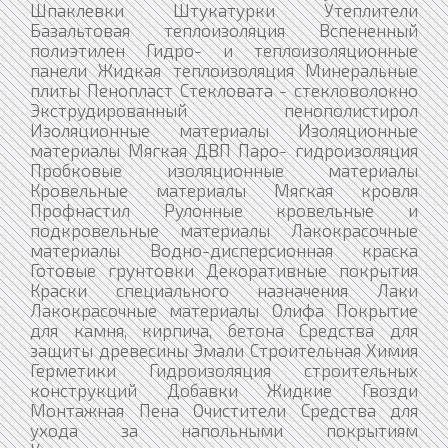
Шпаклевки Штукатурки Утеплители
Базальтовая теплоизоляция Вспененный
полиэтилен Гидро- и теплоизоляционные
панели Жидкая теплоизоляция Минеральные
плиты Пенопласт Стекловата - стекловолокно
Экструдированный пенополистирол
Изоляционные материалы Изоляционные
материалы Мягкая ДВП Паро- гидроизоляция
Пробковые изоляционные материалы
Кровельные материалы Мягкая кровля
Профнастил Рулонные кровельные и
подкровельные материалы Лакокрасочные
материалы Водно-дисперсионная краска
Готовые грунтовки Декоративные покрытия
Краски специального назначения Лаки
Лакокрасочные материалы Олифа Покрытие
для камня, кирпича, бетона Средства для
защиты древесины Эмали Строительная Химия
Герметики Гидроизоляция строительных
конструкций Добавки Жидкие Гвозди
Монтажная Пена Очистители Средства для
ухода за напольными покрытиям