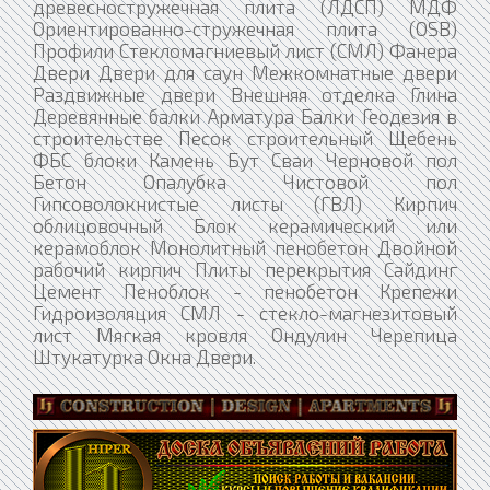
древесностружечная плита (ЛДСП) МДФ
Ориентированно-стружечная плита (OSB)
Профили Стекломагниевый лист (СМЛ) Фанера
Двери Двери для саун Межкомнатные двери
Раздвижные двери Внешняя отделка Глина
Деревянные балки Арматура Балки Геодезия в
строительстве Песок строительный Щебень
ФБС блоки Камень Бут Сваи Черновой пол
Бетон Опалубка Чистовой пол
Гипсоволокнистые листы (ГВЛ) Кирпич
облицовочный Блок керамический или
керамоблок Монолитный пенобетон Двойной
рабочий кирпич Плиты перекрытия Сайдинг
Цемент Пеноблок - пенобетон Крепежи
Гидроизоляция СМЛ - стекло-магнезитовый
лист Мягкая кровля Ондулин Черепица
Штукатурка Окна Двери.