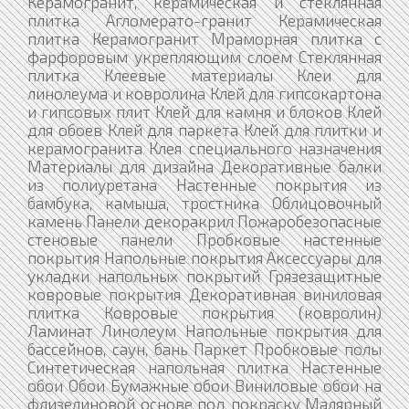
Керамогранит, керамическая и стеклянная
плитка Агломерато-гранит Керамическая
плитка Керамогранит Мраморная плитка с
фарфоровым укрепляющим слоем Стеклянная
плитка Клеевые материалы Клеи для
линолеума и ковролина Клей для гипсокартона
и гипсовых плит Клей для камня и блоков Клей
для обоев Клей для паркета Клей для плитки и
керамогранита Клея специального назначения
Материалы для дизайна Декоративные балки
из полиуретана Настенные покрытия из
бамбука, камыша, тростника Облицовочный
камень Панели декоракрил Пожаробезопасные
стеновые панели Пробковые настенные
покрытия Напольные покрытия Аксессуары для
укладки напольных покрытий Грязезащитные
ковровые покрытия Декоративная виниловая
плитка Ковровые покрытия (ковролин)
Ламинат Линолеум Напольные покрытия для
бассейнов, саун, бань Паркет Пробковые полы
Синтетическая напольная плитка Настенные
обои Обои Бумажные обои Виниловые обои на
флизелиновой основе под покраску Малярный