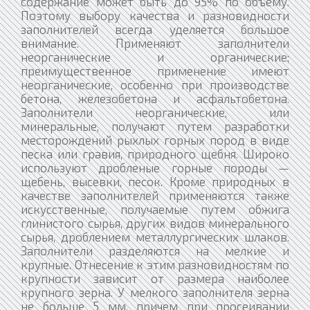
содержание может быть до 95% по объему.
Поэтому выбору качества и разновидности
заполнителей всегда уделяется большое
внимание. Применяют заполнители
неорганические и органические;
преимущественное применение имеют
неорганические, особенно при производстве
бетона, железобетона и асфальтобетона.
Заполнители неорганические, или
минеральные, получают путем разработки
месторождений рыхлых горных пород в виде
песка или гравия, природного щебня. Широко
используют дробленые горные породы —
щебень, высевки, песок. Кроме природных в
качестве заполнителей применяются также
искусственные, получаемые путем обжига
глинистого сырья, других видов минерального
сырья, дроблением металлургических шлаков.
Заполнители разделяются на мелкие и
крупные. Отнесение к этим разновидностям по
крупности зависит от размера наиболее
крупного зерна. У мелкого заполнителя зерна
не больше 5 мм, причем при просеивании