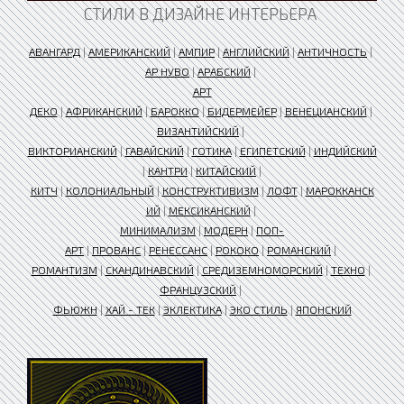
СТИЛИ В ДИЗАЙНЕ ИНТЕРЬЕРА
АВАНГАРД
|
АМЕРИКАНСКИЙ
|
АМПИР
|
АНГЛИЙСКИЙ
|
АНТИЧНОСТЬ
|
АР НУВО
|
АРАБСКИЙ
|
АРТ
ДЕКО
|
АФРИКАНСКИЙ
|
БАРОККО
|
БИДЕРМЕЙЕР
|
ВЕНЕЦИАНСКИЙ
|
ВИЗАНТИЙСКИЙ
|
ВИКТОРИАНСКИЙ
|
ГАВАЙСКИЙ
|
ГОТИКА
|
ЕГИПЕТСКИЙ
|
ИНДИЙСКИЙ
|
КАНТРИ
|
КИТАЙСКИЙ
|
КИТЧ
|
КОЛОНИАЛЬНЫЙ
|
КОНСТРУКТИВИЗМ
|
ЛОФТ
|
МАРОККАНСК
ИЙ
|
МЕКСИКАНСКИЙ
|
МИНИМАЛИЗМ
|
МОДЕРН
|
ПОП-
АРТ
|
ПРОВАНС
|
РЕНЕССАНС
|
РОКОКО
|
РОМАНСКИЙ
|
РОМАНТИЗМ
|
СКАНДИНАВСКИЙ
|
СРЕДИЗЕМНОМОРСКИЙ
|
ТЕХНО
|
ФРАНЦУЗСКИЙ
|
ФЬЮЖН
|
ХАЙ - ТЕК
|
ЭКЛЕКТИКА
|
ЭКО СТИЛЬ
|
ЯПОНСКИЙ