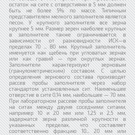
остаток на сите с отверстиями в 5 мм должен
быть не более 5% по массе. Типичным
представителем мелкого заполнителя является
песок. У крупного заполнителя все зерна
крупнее 5 мм. Размер зерен наиболее крупных
в заполнителе также ограничивается; в
зависимости от разновидности ИСК—в
пределах 70 ... 80 мм. Крупный заполнитель
именуется как щебень при угловатых зернах
или как гравий — при округлых зернах.
Заполнители характеризуют зерновым
(гранулометрическим) составом. С целью
определения зернового состава производят
рассев пробы заполнителя через набор
стандартом установленных сит. Наименьшее
отверстие в сите 0,14 мм, наибольшее — 70 мм.
При лабораторном рассеве пробы заполнителя
на ситах между двумя соседними ситами,
например 10 и 20 мм или 1,25 и 2,5 мм,
задержатся зерна различной крупности в
указанных пределах, что составляет
соответственно фракцию 10... 20 мм или