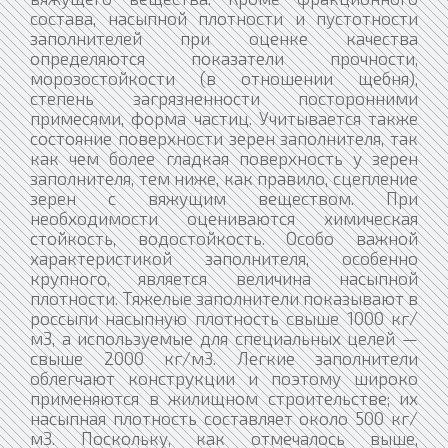
состава, насыпной плотности и пустотности
заполнителей при оценке качества
определяются показатели прочности,
морозостойкости (в отношении щебня),
степень загрязненности посторонними
примесями, форма частиц. Учитывается также
состояние поверхности зерен заполнителя, так
как чем более гладкая поверхность у зерен
заполнителя, тем ниже, как правило, сцепление
зерен с вяжущим веществом. При
необходимости оцениваются химическая
стойкость, водостойкость. Особо важной
характеристикой заполнителя, особенно
крупного, является величина насыпной
плотности. Тяжелые заполнители показывают в
россыпи насыпную плотность свыше 1000 кг/
м3, а используемые для специальных целей —
свыше 2000 кг/м3. Легкие заполнители
облегчают конструкции и поэтому широко
применяются в жилищном строительстве; их
насыпная плотность составляет около 500 кг/
м3. Поскольку, как отмечалось выше,