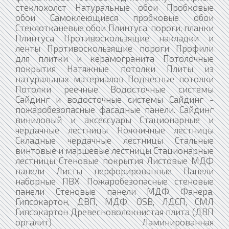
стеклохолст Натуральные обои Пробковые
обои Самоклеющиеся пробковые обои
Стеклотканевые обои Плинтуса, пороги, планки
Плинтуса Противоскользящие накладки и
ленты Противоскользящие пороги Профили
для плитки и керамогранита Потолочные
покрытия Натяжные потолки Плиты из
натуральных материалов Подвесные потолки
Потолки реечные Водосточные системы
Сайдинг и водосточные системы Сайдинг -
пожаробезопасные фасадные панели. Сайдинг
виниловый и аксессуары Стационарные и
чердачные лестницы Ножничные лестницы
Складные чердачные лестницы Стальные
винтовые и маршевые лестницы Стационарные
лестницы Стеновые покрытия Листовые МДФ
панели Листы перфорированные Панели
наборные ПВХ Пожаробезопасные стеновые
панели Стеновые панели МДФ Фанера,
Гипсокартон, ДВП, МДФ, OSB, ЛДСП, СМЛ
Гипсокартон Древесноволокнистая плита (ДВП
оргалит) Ламинированная