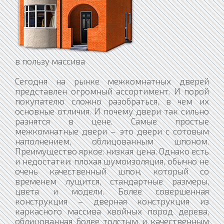
в пользу массива
Сегодня на рынке межкомнатных дверей
представлен огромный ассортимент. И порой
покупателю сложно разобраться, в чем их
основные отличия. И почему двери так сильно
разнятся в цене. Самые простые
межкомнатные двери – это двери с сотовым
наполнением, облицованным шпоном.
Преимущество яркое: низкая цена. Однако есть
и недостатки: плохая шумоизоляция, обычно не
очень качественный шпон, который со
временем лущится, стандартные размеры,
цвета и модели. Более совершенная
конструкция – дверная конструкция из
каркасного массива хвойных пород дерева,
облицованная более толстым и качественным