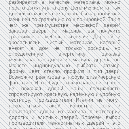
разбирается в качестве материала, можно
просто взглянуть на цену. Цена межкомнатных
дверей из массива не должна быть равной или
меньшей по сравнению со шпонировкой. Так в
чем же преимущества массивной двери?
Заказав дверь из массива, вы получите
сравнимое с мебелью изделие. Дорогой и
экологически чистый материал, который
внесет в дом не только роскошь, но
определенную энергетику. Заказав
межкомнатные двери из массива дерева, вы
можете индивидуально выбрать размер,
форму, цвет, стекло, профиля и тип двери.
Возможно реализовать любую дизайнерскую
фантазию. И это будет только ваша, ни на кого
не похожая дверь! Наши специалисты
спроектируют красивую, надёжную и удобную
лестницу. Производители Италии не могут
похвастаться такой гибкостью, хотя и
производят двери из массива в категории
дорогих и элитных дверей. Впрочем, выбор
производителя межкомнатных дверей - это
уже отдельная тема. Так из какого же