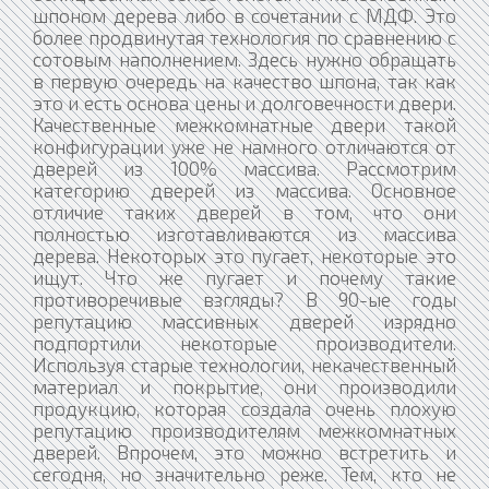
шпоном дерева либо в сочетании с МДФ. Это
более продвинутая технология по сравнению с
сотовым наполнением. Здесь нужно обращать
в первую очередь на качество шпона, так как
это и есть основа цены и долговечности двери.
Качественные межкомнатные двери такой
конфигурации уже не намного отличаются от
дверей из 100% массива. Рассмотрим
категорию дверей из массива. Основное
отличие таких дверей в том, что они
полностью изготавливаются из массива
дерева. Некоторых это пугает, некоторые это
ищут. Что же пугает и почему такие
противоречивые взгляды? В 90-ые годы
репутацию массивных дверей изрядно
подпортили некоторые производители.
Используя старые технологии, некачественный
материал и покрытие, они производили
продукцию, которая создала очень плохую
репутацию производителям межкомнатных
дверей. Впрочем, это можно встретить и
сегодня, но значительно реже. Тем, кто не