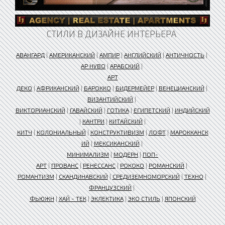
СТИЛИ В ДИЗАЙНЕ ИНТЕРЬЕРА
АВАНГАРД
|
АМЕРИКАНСКИЙ
|
АМПИР
|
АНГЛИЙСКИЙ
|
АНТИЧНОСТЬ
|
АР НУВО
|
АРАБСКИЙ
|
АРТ
ДЕКО
|
АФРИКАНСКИЙ
|
БАРОККО
|
БИДЕРМЕЙЕР
|
ВЕНЕЦИАНСКИЙ
|
ВИЗАНТИЙСКИЙ
|
ВИКТОРИАНСКИЙ
|
ГАВАЙСКИЙ
|
ГОТИКА
|
ЕГИПЕТСКИЙ
|
ИНДИЙСКИЙ
|
КАНТРИ
|
КИТАЙСКИЙ
|
КИТЧ
|
КОЛОНИАЛЬНЫЙ
|
КОНСТРУКТИВИЗМ
|
ЛОФТ
|
МАРОККАНСК
ИЙ
|
МЕКСИКАНСКИЙ
|
МИНИМАЛИЗМ
|
МОДЕРН
|
ПОП-
АРТ
|
ПРОВАНС
|
РЕНЕССАНС
|
РОКОКО
|
РОМАНСКИЙ
|
РОМАНТИЗМ
|
СКАНДИНАВСКИЙ
|
СРЕДИЗЕМНОМОРСКИЙ
|
ТЕХНО
|
ФРАНЦУЗСКИЙ
|
ФЬЮЖН
|
ХАЙ - ТЕК
|
ЭКЛЕКТИКА
|
ЭКО СТИЛЬ
|
ЯПОНСКИЙ