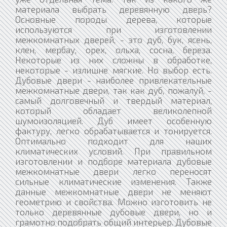
материала выбрать деревянную дверь?
Основные породы дерева, которые
используются при изготовлении
межкомнатных дверей, - это дуб, бук, ясень,
клен, мербау, орех, ольха, сосна, береза.
Некоторые из них сложны в обработке,
некоторые - излишне мягкие. Но выбор есть.
Дубовые двери - наиболее привлекательные
межкомнатные двери, так как дуб, пожалуй, -
самый долговечный и твердый материал,
который обладает великолепной
шумоизоляцией. Дуб имеет особенную
фактуру, легко обрабатывается и тонируется.
Оптимально подходит для наших
климатических условий. При правильном
изготовлении и подборе материала дубовые
межкомнатные двери легко переносят
сильные климатические изменения. Также
данные межкомнатные двери не меняют
геометрию и свойства. Можно изготовить не
только деревянные дубовые двери, но и
грамотно подобрать общий интерьер. Дубовые