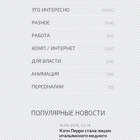
ЭТО ИНТЕРЕСНО
[11825]
РАЗНОЕ
[148]
РАБОТА
[53]
КОМП / ИНТЕРНЕТ
[292]
ДЛЯ ВЛАСТИ
[28]
АНИМАЦИЯ
[39]
ПЕРСОНАЛИИ
[31]
ПОПУЛЯРНЫЕ НОВОСТИ
14.04.2015, 22:16
Кэти Перри стала лицом
итальянского модного