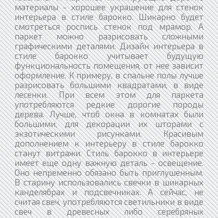
материалы - хорошее украшение для стенок
интерьера в стиле барокко. Шикарно будет
смотреться роспись стенок под мрамор. А
паркет можно разрисовать сложными
графическими деталями. Дизайн интерьера в
стиле барокко учитывает будущую
функциональность помещения, от нее зависит
оформление. К примеру, в спальне полы лучше
разрисовать большими квадратами, в виде
лесенки. При всем этом для паркета
употребляются редкие дорогие породы
дерева. Лучше, чтоб окна в комнатах были
большими, для декорации их шторами с
экзотическими рисунками. Красивым
дополнением к интерьеру в стиле барокко
станут витражи. Стиль барокко в интерьере
имеет еще одну важную деталь - освещение.
Оно непременно обязано быть приглушенным.
В старину использовались свечки в шикарных
канделябрах и подсвечниках. А сейчас, не
считая свеч, употребляются светильники в виде
свеч в древесных либо серебряных