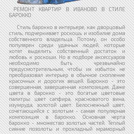
РЕМОНТ КВАРТИР В ИВАНОВО В СТИЛЕ
БАРОККО
Стиль барокко в интерьере, как дворцовый
стиль, подчеркивает роскошь и изобилие дома
собственного владельца. Потому, он особо
популярен среди удачных людей, которые
хотят выделить собственный достаток и
любовь к роскоши. Но в подборе аксессуаров
необходимо быть чрезвычайно
предусмотрительным, чтобы их избыток не
преобразовал интерьер в обычное скопление
красочных и дорогих вещей. Барокко - это
совершенная, завершенная композиция. Даже
цвета в барокко - это богатые цветовые
палитры: цвет сапфира, красноватого вина,
изумруда, золотой цвет. Белоснежный цвет,
сочетающийся с золотым - самая популярная
композиция в барокко. Основная черта
барокко - множество золотых частей. Теплый
сияние позолоты и прохладный мраморный