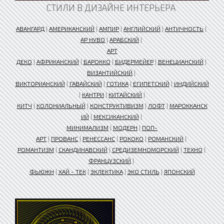
СТИЛИ В ДИЗАЙНЕ ИНТЕРЬЕРА
АВАНГАРД
|
АМЕРИКАНСКИЙ
|
АМПИР
|
АНГЛИЙСКИЙ
|
АНТИЧНОСТЬ
|
АР НУВО
|
АРАБСКИЙ
|
АРТ
ДЕКО
|
АФРИКАНСКИЙ
|
БАРОККО
|
БИДЕРМЕЙЕР
|
ВЕНЕЦИАНСКИЙ
|
ВИЗАНТИЙСКИЙ
|
ВИКТОРИАНСКИЙ
|
ГАВАЙСКИЙ
|
ГОТИКА
|
ЕГИПЕТСКИЙ
|
ИНДИЙСКИЙ
|
КАНТРИ
|
КИТАЙСКИЙ
|
КИТЧ
|
КОЛОНИАЛЬНЫЙ
|
КОНСТРУКТИВИЗМ
|
ЛОФТ
|
МАРОККАНСК
ИЙ
|
МЕКСИКАНСКИЙ
|
МИНИМАЛИЗМ
|
МОДЕРН
|
ПОП-
АРТ
|
ПРОВАНС
|
РЕНЕССАНС
|
РОКОКО
|
РОМАНСКИЙ
|
РОМАНТИЗМ
|
СКАНДИНАВСКИЙ
|
СРЕДИЗЕМНОМОРСКИЙ
|
ТЕХНО
|
ФРАНЦУЗСКИЙ
|
ФЬЮЖН
|
ХАЙ - ТЕК
|
ЭКЛЕКТИКА
|
ЭКО СТИЛЬ
|
ЯПОНСКИЙ