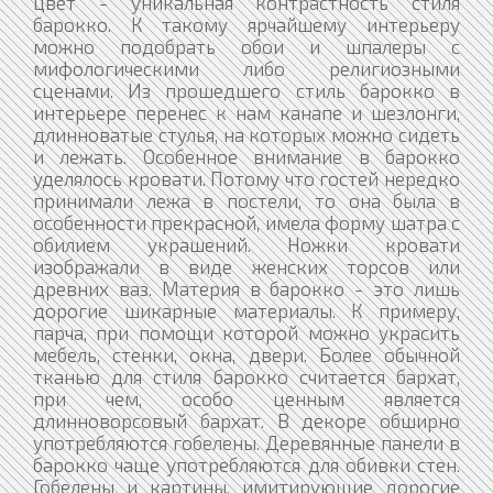
цвет - уникальная контрастность стиля
барокко. К такому ярчайшему интерьеру
можно подобрать обои и шпалеры с
мифологическими либо религиозными
сценами. Из прошедшего стиль барокко в
интерьере перенес к нам канапе и шезлонги,
длинноватые стулья, на которых можно сидеть
и лежать. Особенное внимание в барокко
уделялось кровати. Потому что гостей нередко
принимали лежа в постели, то она была в
особенности прекрасной, имела форму шатра с
обилием украшений. Ножки кровати
изображали в виде женских торсов или
древних ваз. Материя в барокко - это лишь
дорогие шикарные материалы. К примеру,
парча, при помощи которой можно украсить
мебель, стенки, окна, двери. Более обычной
тканью для стиля барокко считается бархат,
при чем, особо ценным является
длинноворсовый бархат. В декоре обширно
употребляются гобелены. Деревянные панели в
барокко чаще употребляются для обивки стен.
Гобелены и картины, имитирующие дорогие