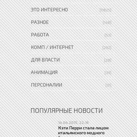
ЭТО ИНТЕРЕСНО
[11825]
РАЗНОЕ
[148]
РАБОТА
[53]
КОМП / ИНТЕРНЕТ
[292]
ДЛЯ ВЛАСТИ
[28]
АНИМАЦИЯ
[39]
ПЕРСОНАЛИИ
[31]
ПОПУЛЯРНЫЕ НОВОСТИ
14.04.2015, 22:16
Кэти Перри стала лицом
итальянского модного