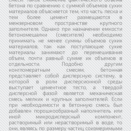
бетона по сравнению с суммой объемов сухих
материалов объясняется тем, что часть песка и
тем более цемент размещаются в
межзерновом пространстве крупного
заполнителя. Однако при назначении емкости
бетономешалки (смесителя) необходимо
принимать не менее суммы объемов сухих
материалов, так как поступающие сухие
материалы занимают до перемешивания
объем, почти равный сумме их объемов в
отдельности. Подобно другим
конгломератным смесям, бетонная
представляет собой дисперсную систему, в
которой в роли дисперсионной среды
выступает цементное тесто, а твердой
дисперсной фазой является механическая
смесь мелких и крупных заполнителей. Если
при необходимости в бетонную смесь был
добавлен порошкообразный наполнитель или
иной микродисперсный компонент,
растворимый или нерастворимый в воде, то
они, являясь по размеру частиц соизмеримыми