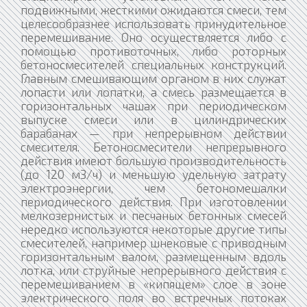
подвижными, жесткими ожидаются смеси, тем
целесообразнее использовать принудительное
перемешивание. Оно осуществляется либо с
помощью противоточных, либо роторных
бетоносмесителей специальных конструкций.
Главным смешивающим органом в них служат
лопасти или лопатки, а смесь размещается в
горизонтальных чашах при периодическом
выпуске смеси или в цилиндрических
барабанах — при непрерывном действии
смесителя. Бетоносмесители непрерывного
действия имеют большую производительность
(до 120 м3/ч) и меньшую удельную затрату
электроэнергии, чем бетономешалки
периодического действия. При изготовлении
мелкозернистых и песчаных бетонных смесей
нередко используются некоторые другие типы
смесителей, например шнековые с приводным
горизонтальным валом, размещенным вдоль
лотка, или струйные непрерывного действия с
перемешиванием в «кипящем» слое в зоне
электрического поля во встречных потоках