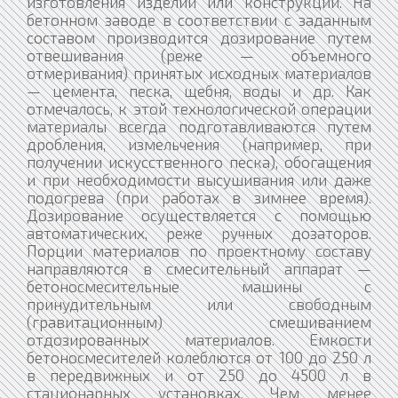
изготовления изделий или конструкций. На
бетонном заводе в соответствии с заданным
составом производится дозирование путем
отвешивания (реже — объемного
отмеривания) принятых исходных материалов
— цемента, песка, щебня, воды и др. Как
отмечалось, к этой технологической операции
материалы всегда подготавливаются путем
дробления, измельчения (например, при
получении искусственного песка), обогащения
и при необходимости высушивания или даже
подогрева (при работах в зимнее время).
Дозирование осуществляется с помощью
автоматических, реже ручных дозаторов.
Порции материалов по проектному составу
направляются в смесительный аппарат —
бетоносмесительные машины с
принудительным или свободным
(гравитационным) смешиванием
отдозированных материалов. Емкости
бетоносмесителей колеблются от 100 до 250 л
в передвижных и от 250 до 4500 л в
стационарных установках. Чем менее