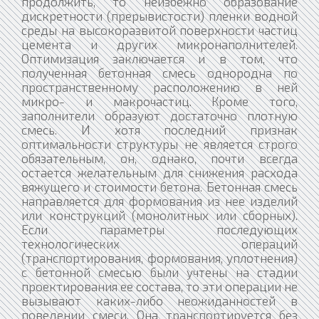
продолжить, то неизбежно образование
дискретности (прерывистости) пленки водной
среды на высокоразвитой поверхности частиц
цемента и других микронаполнителей.
Оптимизация заключается и в том, что
полученная бетонная смесь однородна по
пространственному расположению в ней
микро- и макрочастиц. Кроме того,
заполнители образуют достаточно плотную
смесь. И хотя последний признак
оптимальности структуры не является строго
обязательным, он, однако, почти всегда
остается желательным для снижения расхода
вяжущего и стоимости бетона. Бетонная смесь
направляется для формования из нее изделий
или конструкций (монолитных или сборных).
Если параметры последующих
технологических операций
(транспортирования, формования, уплотнения)
с бетонной смесью были учтены на стадии
проектирования ее состава, то эти операции не
вызывают каких-либо неожиданностей в
поведении смеси. Она транспортируется без