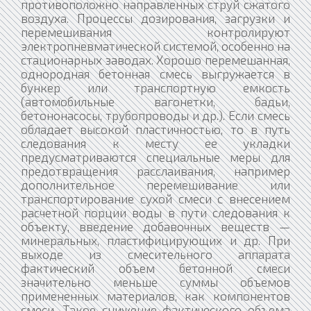
противоположно направленных струй сжатого
воздуха. Процессы дозирования, загрузки и
перемешивания контролируют
электропневматической системой, особенно на
стационарных заводах. Хорошо перемешанная,
однородная бетонная смесь выгружается в
бункер или транспортную емкость
(автомобильные вагонетки, бадьи,
бетононасосы, трубопроводы и др.). Если смесь
обладает высокой пластичностью, то в путь
следования к месту ее укладки
предусматриваются специальные меры для
предотвращения расслаивания, например
дополнительное перемешивание или
транспортирование сухой смеси с внесением
расчетной порции воды в пути следования к
объекту, введение добавочных веществ —
минеральных, пластифицирующих и др. При
выходе из смесительного аппарата
фактический объем бетонной смеси
значительно меньше суммы объемов
примененных материалов, как компонентов
смеси. Такое снижение фактического объема