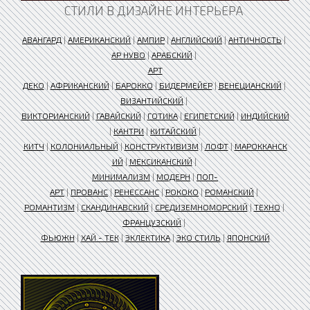
СТИЛИ В ДИЗАЙНЕ ИНТЕРЬЕРА
АВАНГАРД
|
АМЕРИКАНСКИЙ
|
АМПИР
|
АНГЛИЙСКИЙ
|
АНТИЧНОСТЬ
|
АР НУВО
|
АРАБСКИЙ
|
АРТ
ДЕКО
|
АФРИКАНСКИЙ
|
БАРОККО
|
БИДЕРМЕЙЕР
|
ВЕНЕЦИАНСКИЙ
|
ВИЗАНТИЙСКИЙ
|
ВИКТОРИАНСКИЙ
|
ГАВАЙСКИЙ
|
ГОТИКА
|
ЕГИПЕТСКИЙ
|
ИНДИЙСКИЙ
|
КАНТРИ
|
КИТАЙСКИЙ
|
КИТЧ
|
КОЛОНИАЛЬНЫЙ
|
КОНСТРУКТИВИЗМ
|
ЛОФТ
|
МАРОККАНСК
ИЙ
|
МЕКСИКАНСКИЙ
|
МИНИМАЛИЗМ
|
МОДЕРН
|
ПОП-
АРТ
|
ПРОВАНС
|
РЕНЕССАНС
|
РОКОКО
|
РОМАНСКИЙ
|
РОМАНТИЗМ
|
СКАНДИНАВСКИЙ
|
СРЕДИЗЕМНОМОРСКИЙ
|
ТЕХНО
|
ФРАНЦУЗСКИЙ
|
ФЬЮЖН
|
ХАЙ - ТЕК
|
ЭКЛЕКТИКА
|
ЭКО СТИЛЬ
|
ЯПОНСКИЙ