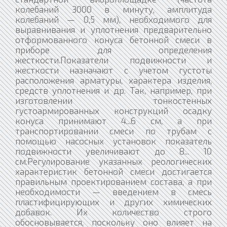
колебаний 3000 в минуту, амплитуда
колебаний — 0,5 мм), необходимого для
выравнивания и уплотнения предварительно
отформованного конуса бетонной смеси в
приборе для определения
жесткости.Показатели подвижности и
жесткости назначают с учетом густоты
расположения арматуры, характера изделия,
средств уплотнения и др. Так, например, при
изготовлении тонкостенных
густоармированных конструкций осадку
конуса принимают 4...6 см, а при
транспортировании смеси по трубам с
помощью насосных установок показатель
подвижности увеличивают до 8... 10
см.Регулирование указанных реологических
характеристик бетонной смеси достигается
правильным проектированием состава, а при
необходимости — введением в смесь
пластифицирующих и других химических
добавок. Их количество строго
обосновывается, поскольку оно влияет на