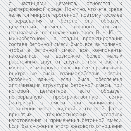
с частицами цемента, относятся к
дисперсионной среде. Понятно, что эта среда
является микрогетерогенной, поэтому после ее
отвердевания в бетоне она образует
цементный камень сложного состава,
называемый, по выражению проф. В. Н. Юнга,
микробетоном. На стадии проектирования
состава бетонной смеси было все выполнено,
чтобы в бетонной смеси все компоненты
находились на возможно более малых
расстояниях друг от друга, с тем чтобы на
микро- и макроуровнях полнее проявлялись
внутренние силы взаимодействия частиц.
Особенно важно, если была обеспечена
оптимизация структуры бетонной смеси, при
которой цементное тесто образует
непрерывную пространственную сетку
(матрицу) в смеси при минимальном
отношении массы жидкой и твердой фаз и
принятых технологических условиях
изготовления и применения бетонной смеси.
Если бы снижение этого фазового отношения