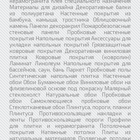
керамогранита Клея специального назначения
Материалы для дизайна Декоративные балки
из полиуретана Настенные покрытия из
бамбука, камыша, тростника Облицовочный
камень Панели декоракрил Пожаробезопасные
стеновые панели Пробковые настенные
покрытия Напольные покрытия Аксессуары для
укладки напольных покрытий Грязезащитные
ковровые покрытия Декоративная виниловая
плитка Ковровые покрытия (ковролин)
Ламинат Линолеум Напольные покрытия для
бассейнов, саун, бань Паркет Пробковые полы
Синтетическая напольная плитка Настенные
обои Обои Бумажные обои Виниловые обои на
флизелиновой основе под покраску Малярный
стеклохолст Натуральные обои Пробковые
обои Самоклеющиеся пробковые обои
Стеклотканевые обои Плинтуса, пороги, планки
Плинтуса Противоскользящие накладки и
ленты Противоскользящие пороги Профили
для плитки и керамогранита Потолочные
покрытия Натяжные потолки Плиты из
натуральных материалов Подвесные потолки