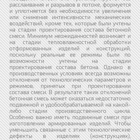
расслаивания и разрывов в потоке, формуется
и уплотняется без необходимости увеличения
или снижения интенсивности механических
воздействий, кроме тех, которые были учтены
на стадии проектирования состава бетонной
смеси. Минимум неожиданностей возникает и
на стадии тепловлажностной обработки
отформованных изделий и конструкций,
поскольку реальные ее режимы были по
возможности учтены на стадии
проектирования состава бетона. Однако в
производственных условиях всегда возможны
отклонения от технологических параметров и
режимов, принятых при проектировании
состава смеси. В результате таких отклонений
бетонная смесь может оказаться недостаточно
подвижной и удобообрабатываемой на какой-
либо стадии производственного цикла.
Особенно важно иметь подвижные смеси при
изготовлении армированных изделий. Чтобы
уменьшить связанные с этим технологические
дефекты в изделиях (конструкциях),