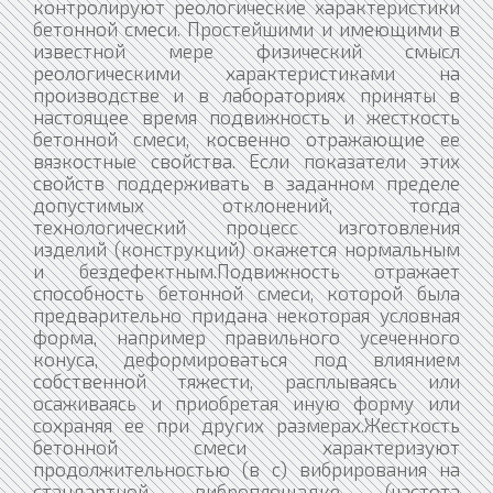
контролируют реологические характеристики
бетонной смеси. Простейшими и имеющими в
известной мере физический смысл
реологическими характеристиками на
производстве и в лабораториях приняты в
настоящее время подвижность и жесткость
бетонной смеси, косвенно отражающие ее
вязкостные свойства. Если показатели этих
свойств поддерживать в заданном пределе
допустимых отклонений, тогда
технологический процесс изготовления
изделий (конструкций) окажется нормальным
и бездефектным.Подвижность отражает
способность бетонной смеси, которой была
предварительно придана некоторая условная
форма, например правильного усеченного
конуса, деформироваться под влиянием
собственной тяжести, расплываясь или
осаживаясь и приобретая иную форму или
сохраняя ее при других размерах.Жесткость
бетонной смеси характеризуют
продолжительностью (в с) вибрирования на
стандартной виброплощадке (частота