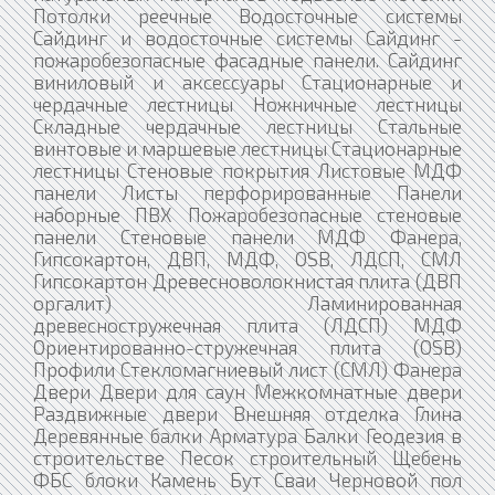
Потолки реечные Водосточные системы
Сайдинг и водосточные системы Сайдинг -
пожаробезопасные фасадные панели. Сайдинг
виниловый и аксессуары Стационарные и
чердачные лестницы Ножничные лестницы
Складные чердачные лестницы Стальные
винтовые и маршевые лестницы Стационарные
лестницы Стеновые покрытия Листовые МДФ
панели Листы перфорированные Панели
наборные ПВХ Пожаробезопасные стеновые
панели Стеновые панели МДФ Фанера,
Гипсокартон, ДВП, МДФ, OSB, ЛДСП, СМЛ
Гипсокартон Древесноволокнистая плита (ДВП
оргалит) Ламинированная
древесностружечная плита (ЛДСП) МДФ
Ориентированно-стружечная плита (OSB)
Профили Стекломагниевый лист (СМЛ) Фанера
Двери Двери для саун Межкомнатные двери
Раздвижные двери Внешняя отделка Глина
Деревянные балки Арматура Балки Геодезия в
строительстве Песок строительный Щебень
ФБС блоки Камень Бут Сваи Черновой пол