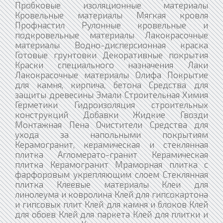
Пробковые изоляционные материалы
Кровельные материалы Мягкая кровля
Профнастил Рулонные кровельные и
подкровельные материалы Лакокрасочные
материалы Водно-дисперсионная краска
Готовые грунтовки Декоративные покрытия
Краски специального назначения Лаки
Лакокрасочные материалы Олифа Покрытие
для камня, кирпича, бетона Средства для
защиты древесины Эмали Строительная Химия
Герметики Гидроизоляция строительных
конструкций Добавки Жидкие Гвозди
Монтажная Пена Очистители Средства для
ухода за напольными покрытиям
Керамогранит, керамическая и стеклянная
плитка Агломерато-гранит Керамическая
плитка Керамогранит Мраморная плитка с
фарфоровым укрепляющим слоем Стеклянная
плитка Клеевые материалы Клеи для
линолеума и ковролина Клей для гипсокартона
и гипсовых плит Клей для камня и блоков Клей
для обоев Клей для паркета Клей для плитки и